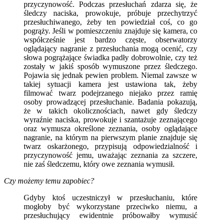
przyczynowość. Podczas przesłuchań zdarza się, że
śledczy naciska, prowokuje, próbuje przechytrzyć
przesłuchiwanego, żeby ten powiedział coś, co go
pogrąży. Jeśli w pomieszczeniu znajduje się kamera, co
współcześnie jest bardzo częste, obserwatorzy
oglądający nagranie z przesłuchania mogą ocenić, czy
słowa pogrążające świadka padły dobrowolnie, czy też
zostały w jakiś sposób wymuszone przez śledczego.
Pojawia się jednak pewien problem. Niemal zawsze w
takiej sytuacji kamera jest ustawiona tak, żeby
filmować twarz podejrzanego niejako przez ramię
osoby prowadzącej przesłuchanie. Badania pokazują,
że w takich okolicznościach, nawet gdy śledczy
wyraźnie naciska, prowokuje i szantażuje zeznającego
oraz wymusza określone zeznania, osoby oglądające
nagranie, na którym na pierwszym planie znajduje się
twarz oskarżonego, przypisują odpowiedzialność i
przyczynowość jemu, uważając zeznania za szczere,
nie zaś śledczemu, który owe zeznania wymusił.
Czy możemy temu zapobiec?
Gdyby ktoś uczestniczył w przesłuchaniu, które
mogłoby być wykorzystane przeciwko niemu, a
przesłuchujący ewidentnie próbowałby wymusić