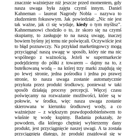
znacznie ważniejsze niż jeszcze przed momentem, gdy
nasza uwaga była zajęta czymś innym. Daniel
Kahneman – laureat Nagrody Nobla – nazywa to
złudzeniem fokusowym. Jak powiedział: „Nic nie jest
tak ważne, jak ci się wydaje,
kiedy
o tym myślisz”.
Kahnemanowi chodziło o to, że skoro się na czymś
skupiamy, to zasługuje to na naszą uwagę, inaczej
bowiem byśmy jej temu nie poświęcali. Oczywiście jest
to błąd poznawczy. Na przykład marketingowcy mogą
przyciągnąć naszą uwagę w sposób, który nie ma nic
wspólnego z ważnością. Jeżeli w supermarkecie
podejdziemy do półki z towarem – dajmy na to, z
butelkowaną wodą – na której trzy marki znajdują się
po lewej stronie, jedna pośrodku i jedna po prawej
stronie, to nasza uwaga zostanie automatycznie
przykuta przez produkt środkowy, ponieważ w taki
sposób działają procesy percepcji. Więcej czasu
poświęcamy na rozważanie możliwości, które są w
połowie, w środku, więc nasza uwaga zostanie
skierowana w kierunku środkowej wody, a co
ważniejsze – z większym prawdopodobieństwem to
właśnie tę wodę kupimy. Badania pokazały, że
powodem, dla którego chętniej wybierzemy dany
produkt, jest przyciągnięcie naszej uwagi. A ta została
przyciągnięta dlatego, że produkt znajdował się w