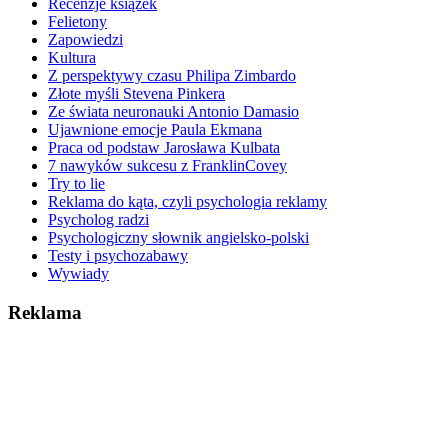
Recenzje książek
Felietony
Zapowiedzi
Kultura
Z perspektywy czasu Philipa Zimbardo
Złote myśli Stevena Pinkera
Ze świata neuronauki Antonio Damasio
Ujawnione emocje Paula Ekmana
Praca od podstaw Jarosława Kulbata
7 nawyków sukcesu z FranklinCovey
Try to lie
Reklama do kąta, czyli psychologia reklamy
Psycholog radzi
Psychologiczny słownik angielsko-polski
Testy i psychozabawy
Wywiady
Reklama