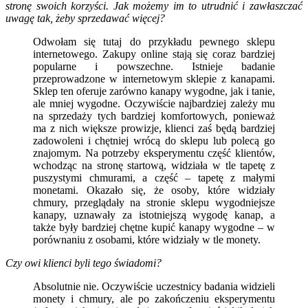
stronę swoich korzyści. Jak możemy im to utrudnić i zawłaszczać
uwagę tak, żeby sprzedawać więcej?
Odwołam się tutaj do przykładu pewnego sklepu
internetowego. Zakupy online stają się coraz bardziej
popularne i powszechne. Istnieje badanie
przeprowadzone w internetowym sklepie z kanapami.
Sklep ten oferuje zarówno kanapy wygodne, jak i tanie,
ale mniej wygodne. Oczywiście najbardziej zależy mu
na sprzedaży tych bardziej komfortowych, ponieważ
ma z nich większe prowizje, klienci zaś będą bardziej
zadowoleni i chętniej wrócą do sklepu lub polecą go
znajomym. Na potrzeby eksperymentu część klientów,
wchodząc na stronę startową, widziała w tle tapetę z
puszystymi chmurami, a część – tapetę z małymi
monetami. Okazało się, że osoby, które widziały
chmury, przeglądały na stronie sklepu wygodniejsze
kanapy, uznawały za istotniejszą wygodę kanap, a
także były bardziej chętne kupić kanapy wygodne – w
porównaniu z osobami, które widziały w tle monety.
Czy owi klienci byli tego świadomi?
Absolutnie nie. Oczywiście uczestnicy badania widzieli
monety i chmury, ale po zakończeniu eksperymentu