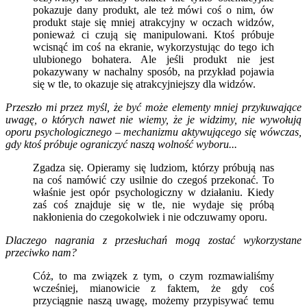
pokazuje dany produkt, ale też mówi coś o nim, ów
produkt staje się mniej atrakcyjny w oczach widzów,
ponieważ ci czują się manipulowani. Ktoś próbuje
wcisnąć im coś na ekranie, wykorzystując do tego ich
ulubionego bohatera. Ale jeśli produkt nie jest
pokazywany w nachalny sposób, na przykład pojawia
się w tle, to okazuje się atrakcyjniejszy dla widzów.
Przeszło mi przez myśl, że być może elementy mniej przykuwające
uwagę, o których nawet nie wiemy, że je widzimy, nie wywołują
oporu psychologicznego – mechanizmu aktywującego się wówczas,
gdy ktoś próbuje ograniczyć naszą wolność wyboru...
Zgadza się. Opieramy się ludziom, którzy próbują nas
na coś namówić czy usilnie do czegoś przekonać. To
właśnie jest opór psychologiczny w działaniu. Kiedy
zaś coś znajduje się w tle, nie wydaje się próbą
nakłonienia do czegokolwiek i nie odczuwamy oporu.
Dlaczego nagrania z przesłuchań mogą zostać wykorzystane
przeciwko nam?
Cóż, to ma związek z tym, o czym rozmawialiśmy
wcześniej, mianowicie z faktem, że gdy coś
przyciągnie naszą uwagę, możemy przypisywać temu