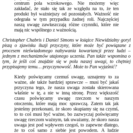
centrum pola wzrokowego. Nie możemy więc
zakładać, że stało się tak ze względu na to, że ten
produkt był ważniejszy od pozostałych. Ważność nie
odegrała w tym przypadku żadnej roli. Najczęściej
naszą uwagę zawłaszczają różne czynniki, które nie
mają nic wspólnego z ważnością.
Christopher Chabris i Daniel Simons w książce Niewidzialny goryl
piszą o zjawisku iluzji przyczyny, które może być powiązane z
procesem nieświadomego nabywania kowariancji przez ludzi –
jednym z mechanizmów utajonego uczenia. Pan także wspomina o
tym, że jeśli coś znajdzie się w polu naszej uwagi, to chętniej
przypisujemy temu… przyczynowość. Może to Pan wyjaśnić?
Kiedy poświęcamy czemuś uwagę, uznajemy to za
ważne, ale także bardziej sprawcze – musi być jakaś
przyczyna tego, że nasza uwaga została skierowana
właśnie w tę, a nie w inną stronę. Przez większość
czasu poświęcamy uwagę rzeczom w naszym
otoczeniu, które mają moc sprawczą. Zatem tak jak
jesteśmy przekonani, że skoro skupiamy się na czymś,
to to coś musi być ważne, bo zazwyczaj poświęcamy
uwagę rzeczom ważnym, tak uważamy, że skoro nasza
uwaga jest pod wpływem czegoś, to zapewne dlatego,
że to coś samo z siebie jest powodem. A ludzie