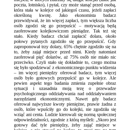
poczta, lotnisko), i pytał, czy może stanąć przed osobą,
która stała w kolejce od jakiegoś czasu, jeżeli zapłaci
określoną kwotę. Jako ekonomista badacz
przewidywał, że im więcej zapłaci, tym większa liczba
osób zgodzi się go przepuścić – motywacją będą
zaoferowane kolejkowiczom pieniądze. Tak też się
stało. Kiedy badacz chciał zapłacić dolara, około
połowy pytanych zgodziło się go przepuścić. Gdy
zaproponował trzy dolary, 65% chętnie zgodziło się na
to, żeby zajął miejsce przed nimi. Kiedy natomiast
zaoferował pięć dolarów, aż 75% osób nie miało nic
przeciwko. Czyli stało się dokładnie to, czego można
się było spodziewać z ekonomicznego punktu widzenia
– im więcej pieniędzy oferował badacz, tym więcej
osób było gotowych przepuścić go w kolejce. Ale
pewien aspekt tego badania zmienia zupełnie obraz
sytuacji i uzasadnia moją tezę o przewadze
psychologicznego oddziaływania nad oddziaływaniem
narzędziami ekonomicznymi. Nawet gdy badacz
oferował najwyższe kwoty pieniężne, prawie żadna z
osób, które wpuściły go do kolejki, nie zgodziła się
wziąć ani centa. Ludzie kierowali się normą społecznej
odpowiedzialności, zgodnie z którą myśleli: „Skoro jest
gotowy dać tyle pieniędzy, żeby zająć miejsce w