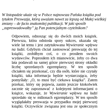
W listopadzie ukaże się w Polsce najnowsza Pańska książka pod
tytułem Preswazja, którą uważam nawet za lepszą od Małej wielkiej
zmiany – de facto znakomitej publikacji. W jaki sposób
„zapreswadowałby” ją Pan potencjalnym czytelnikom?
Odpowiem, odnosząc się do dwóch moich książek.
Pierwsza, która odniosła spory sukces, ukazała się
wiele lat temu i jest zatytułowana
Wywieranie wpływu
na ludzi
. Gdybym chciał zastosować preswazję do tej
książki, zrobiłbym coś, o co prosiłem swoich
wydawców. Poprosiłem ich mianowicie, żeby co dwa
lata podawali na samej górze pierwszej strony okładki
liczbę sprzedanych egzemplarzy. W ten sposób
chciałem się przekonać, czy dla osób, które nie czytały
książki, taka informacja będzie wystarczająca, żeby
pomyślały: „O, to musi być ciekawa książka”. Zatem
przekaz, który się pojawia, zanim jeszcze ktokolwiek
zacznie się zapoznawać z kolejnymi informacjami o
książce, wskazuje, że
Wywieranie wpływu na ludzi
sprzedało się w milionach egzemplarzy. W ten sposób
wyglądałaby preswazja w przypadku mojej pierwszej
książki. Oczywiście związana jest ona ze społecznym