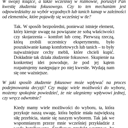
W swojej książce, a także wcześniej w rozmowie, poruszył Pan
kwestię złudzenia fokusowego. Czy to ten mechanizm jest
odpowiedzialny za wybór wygodnych lub tanich kanap w zależności
od elementów, które pojawiły się wcześniej w tle?
Tak. W sposób bezpośredni, ponieważ istnieje element,
który kieruje uwagę na powiązane ze sobą właściwości
czy skojarzenia – komfort lub cenę. Pierwszą rzeczą,
którą zrobili uczestnicy eksperymentu, było
poszukiwanie kanap komfortowych lub tanich – to były
najważniejsze cechy mebli, które chcieli kupić.
Dokładnie tak działa złudzenie fokusowe. Skupienie na
konkretnej idei powoduje, że pod jej kątem
rozpatrujemy następujące po niej kwestie. Wydają nam
się one ważniejsze.
W jaki sposób złudzenie fokusowe może wpływać na proces
podejmowania decyzji? Czy mając wiele możliwości do wyboru,
możemy spokojnie powiedzieć, że nie ulegniemy wpływowi jednej,
czy wręcz odwrotnie?
Kiedy mamy wiele możliwości do wyboru, ta, która
przykuje naszą uwagę, która będzie miała największą
siłę przebicia, stanie się naszym wyborem. Tak jak we
wspomnianym przeze mnie wcześniej przykładzie z