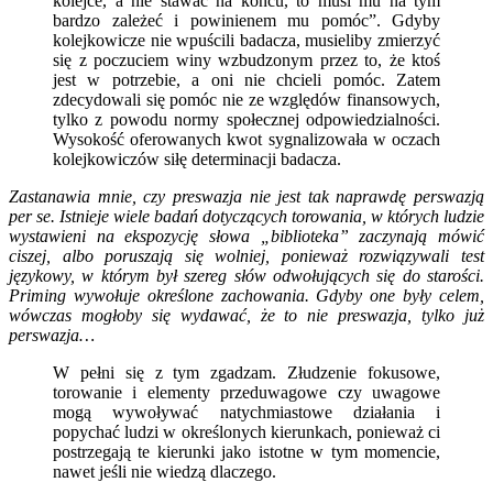
kolejce, a nie stawać na końcu, to musi mu na tym
bardzo zależeć i powinienem mu pomóc”. Gdyby
kolejkowicze nie wpuścili badacza, musieliby zmierzyć
się z poczuciem winy wzbudzonym przez to, że ktoś
jest w potrzebie, a oni nie chcieli pomóc. Zatem
zdecydowali się pomóc nie ze względów finansowych,
tylko z powodu normy społecznej odpowiedzialności.
Wysokość oferowanych kwot sygnalizowała w oczach
kolejkowiczów siłę determinacji badacza.
Zastanawia mnie, czy preswazja nie jest tak naprawdę perswazją
per se. Istnieje wiele badań dotyczących torowania, w których ludzie
wystawieni na ekspozycję słowa „biblioteka” zaczynają mówić
ciszej, albo poruszają się wolniej, ponieważ rozwiązywali test
językowy, w którym był szereg słów odwołujących się do starości.
Priming wywołuje określone zachowania. Gdyby one były celem,
wówczas mogłoby się wydawać, że to nie preswazja, tylko już
perswazja…
W pełni się z tym zgadzam. Złudzenie fokusowe,
torowanie i elementy przeduwagowe czy uwagowe
mogą wywoływać natychmiastowe działania i
popychać ludzi w określonych kierunkach, ponieważ ci
postrzegają te kierunki jako istotne w tym momencie,
nawet jeśli nie wiedzą dlaczego.