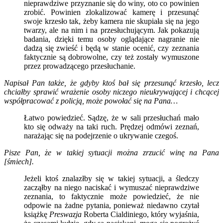
nieprawdziwe przyznanie się do winy, oto co powinien
zrobić. Powinien zlokalizować kamerę i przesunąć
swoje krzesło tak, żeby kamera nie skupiała się na jego
twarzy, ale na nim i na przesłuchującym. Jak pokazują
badania, dzięki temu osoby oglądające nagranie nie
dadzą się zwieść i będą w stanie ocenić, czy zeznania
faktycznie są dobrowolne, czy też zostały wymuszone
przez prowadzącego przesłuchanie.
Napisał Pan także, że gdyby ktoś bał się przesunąć krzesło, lecz
chciałby sprawić wrażenie osoby niczego nieukrywającej i chcącej
współpracować z policją, może powołać się na Pana…
Łatwo powiedzieć. Sądzę, że w sali przesłuchań mało
kto się odważy na taki ruch. Prędzej odmówi zeznań,
narażając się na podejrzenie o ukrywanie czegoś.
Pisze Pan, że w takiej sytuacji można zrzucić winę na Pana
[śmiech].
Jeżeli ktoś znalazłby się w takiej sytuacji, a śledczy
zacząłby na niego naciskać i wymuszać nieprawdziwe
zeznania, to faktycznie może powiedzieć, że nie
odpowie na żadne pytania, ponieważ niedawno czytał
książkę
Preswazja
Roberta Cialdiniego, który wyjaśnia,