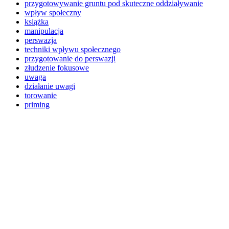
przygotowywanie gruntu pod skuteczne oddziaływanie
wpływ społeczny
książka
manipulacja
perswazja
techniki wpływu społecznego
przygotowanie do perswazji
złudzenie fokusowe
uwaga
działanie uwagi
torowanie
priming