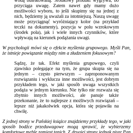
wodą butelkowaną. Środkowy produkt wygrywa, bo
przyciąga uwagę. Zatem nawet gdy mamy dużo
możliwości wyboru, to jeśli skupimy się na jednej z
nich, będziemy ją uważali za istotniejszą. Naszą uwagę
może przyciągnąć wyróżniający kolor (na przykład
teczki na dokumenty), pozycja w polu wzrokowym
(środek pola), jak i wiele innych czynników, które
wpływają na kierunek podążania uwagi.
W psychologii mówi się o efekcie myślenia grupowego. Myśli Pan,
że istnieje powiązanie między nim a złudzeniem fokusowym?
Sądzę, że tak. Efekt myślenia grupowego, czyli
zjawisko polegające na tym, że grupa skupia się na
jednym – często pierwszym – zaproponowanym
rozwiązaniu i wyklucza inne możliwości, jest dobrym
przykładem tego, w jaki sposób uwaga wszystkich
podąża w jednym kierunku. Nie tylko nie rozważa się
zbytnio innych możliwości, ale panuje także
przekonanie, że to najlepsze z możliwych rozwiązań –
lepsze niż jakakolwiek opcja, która się pojawiła na
chwilę.
Z jednej strony w Pańskiej książce znajdziemy przykłady tego, w jaki
sposób bodźce przeduwagowe mogą sprawić, że wybierzemy
komfortowe meble zamiast tanich. Z drugiej strony jednak pisze Pan