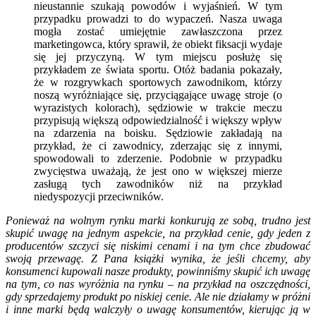
nieustannie szukają powodów i wyjaśnień. W tym
przypadku prowadzi to do wypaczeń. Nasza uwaga
mogła zostać umiejętnie zawłaszczona przez
marketingowca, który sprawił, że obiekt fiksacji wydaje
się jej przyczyną. W tym miejscu posłużę się
przykładem ze świata sportu. Otóż badania pokazały,
że w rozgrywkach sportowych zawodnikom, którzy
noszą wyróżniające się, przyciągające uwagę stroje (o
wyrazistych kolorach), sędziowie w trakcie meczu
przypisują większą odpowiedzialność i większy wpływ
na zdarzenia na boisku. Sędziowie zakładają na
przykład, że ci zawodnicy, zderzając się z innymi,
spowodowali to zderzenie. Podobnie w przypadku
zwycięstwa uważają, że jest ono w większej mierze
zasługą tych zawodników niż na przykład
niedyspozycji przeciwników.
Ponieważ na wolnym rynku marki konkurują ze sobą, trudno jest
skupić uwagę na jednym aspekcie, na przykład cenie, gdy jeden z
producentów szczyci się niskimi cenami i na tym chce zbudować
swoją przewagę. Z Pana książki wynika, że jeśli chcemy, aby
konsumenci kupowali nasze produkty, powinniśmy skupić ich uwagę
na tym, co nas wyróżnia na rynku – na przykład na oszczędności,
gdy sprzedajemy produkt po niskiej cenie. Ale nie działamy w próżni
i inne marki będą walczyły o uwagę konsumentów, kierując ją w