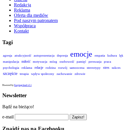
Redakcja
Reklama
Oferta dla mediów
Pod naszym patronatem
Współpraca
Kontakt
Tagi
emocje
agresja
atrakcyjność
autoprezentacja
depresja
empatia
kultura
lęk
miłość
manipulacja
motywacja
mózg
osobowość
pamięć
perswazja
praca
relacje
stres
psychologia
reklama
rodzina
rozwój
samoocena
stereotypy
sukces
szczęście
terapia
wpływ społeczny
zachowanie
zdrowie
Powered by
Easytagcloud v2.1
Newsletter
Bądź na bieżąco!
e-mail
Znajdź nas na Facebooku