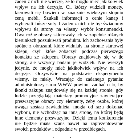
żaden z nich nie wierzył, że to mogło mieć jakikolwiek
wpływ na ich decyzje. Ci, którzy widzieli monety,
kierowali się bowiem w znacznie większym stopniu
ceną mebli. Szukali informacji o cenie kanap i
wybierali tańsze sofy. I żaden z nich nie był świadomy
wpływu tła strony na własny wybór konsumencki.
Dwa różne obrazy skierowały ich w zupełnie różnych
kierunkach poszukiwań produktu. Ich zachowania były
spójne z obrazami, które widniały na stronie startowej
sklepu, czyli które zobaczyli podczas pierwszego
kontaktu ze sklepem. Obrazy znajdowały się w tle
strony, ale wszyscy badani je widzieli. Nie wierzyli
jedynie, że mogły mieć jakikolwiek wpływ na ich
decyzje. Oczywiście na podstawie eksperymentu
wiemy, że miały. Wracając do zadanego pytania:
administratorzy stron WWW powinni zadbać o to, by
ikonki zakupu znajdowały się na każdej stronie, gdy
ludzie przeglądają materiały promocyjne zawierające
preswazyjne obrazy czy elementy, żeby osoba, której
uwaga została zawładnięta, mogła od razu dokonać
wyboru, nie wchodząc na inną stronę, na której będą
inne elementy preswazyjne. Dzięki temu konkurencja
nie będzie miała szans nawet na zaprezentowanie
swoich produktów i odpadnie w przedbiegach.