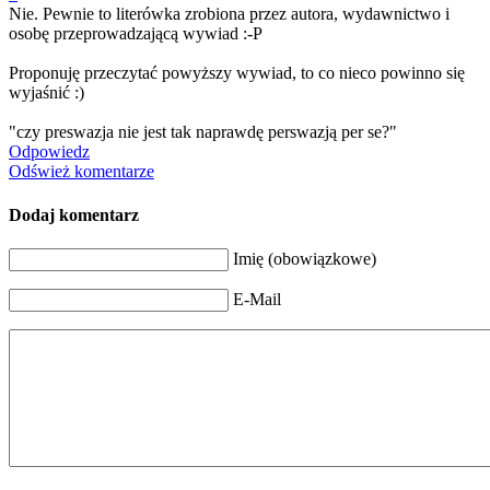
Nie. Pewnie to literówka zrobiona przez autora, wydawnictwo i
osobę przeprowadzając
ą wywiad :-P
Proponuję przeczytać powyższy wywiad, to co nieco powinno się
wyjaśnić :)
"czy preswazja nie jest tak naprawdę perswazją per se?"
Odpowiedz
Odśwież komentarze
Dodaj komentarz
Imię (obowiązkowe)
E-Mail