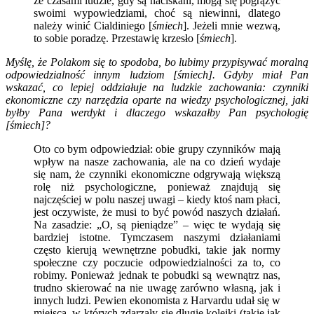
że czasami ludzie, gdy są naciskani, mogą się pogrążyć
swoimi wypowiedziami, choć są niewinni, dlatego
należy winić Cialdiniego [
śmiech
]. Jeżeli mnie wezwą,
to sobie poradzę. Przestawię krzesło [
śmiech
].
Myślę, że Polakom się to spodoba, bo lubimy przypisywać moralną
odpowiedzialność innym ludziom [śmiech]. Gdyby miał Pan
wskazać, co lepiej oddziałuje na ludzkie zachowania: czynniki
ekonomiczne czy narzędzia oparte na wiedzy psychologicznej, jaki
byłby Pana werdykt i dlaczego wskazałby Pan psychologię
[śmiech]?
Oto co bym odpowiedział: obie grupy czynników mają
wpływ na nasze zachowania, ale na co dzień wydaje
się nam, że czynniki ekonomiczne odgrywają większą
rolę niż psychologiczne, ponieważ znajdują się
najczęściej w polu naszej uwagi – kiedy ktoś nam płaci,
jest oczywiste, że musi to być powód naszych działań.
Na zasadzie: „O, są pieniądze” – więc te wydają się
bardziej istotne. Tymczasem naszymi działaniami
często kierują wewnętrzne pobudki, takie jak normy
społeczne czy poczucie odpowiedzialności za to, co
robimy. Ponieważ jednak te pobudki są wewnątrz nas,
trudno skierować na nie uwagę zarówno własną, jak i
innych ludzi. Pewien ekonomista z Harvardu udał się w
miejsca, w których zdarzały się długie kolejki (takie jak