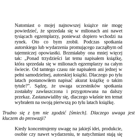
Natomiast o mojej najnowszej książce nie mogę
powiedzieć, że sprzedała się w milionach ani nawet
tysiącach egzemplarzy, ponieważ dopiero wchodzi na
rynek. Oto co bym zrobił. Podczas spotkania
autorskiego lub wydarzenia promującego zacząłbym od
tajemniczej opowiastki. Brzmiałaby ona mniej więcej
tak: „Ponad trzydzieści lat temu napisałem książkę,
która sprzedała się w milionach egzemplarzy na całym
świecie. Od tamtego czasu nie napisałem ani jednej w
pełni samodzielnej, autorskiej książki. Dlaczego po tylu
latach postanowiłem napisać akurat książkę o takim
tytule?”. Sądzę, że uwaga uczestników spotkania
zostałaby zawłaszczona i przygotowana na dalszy
przekaz. Zastanawialiby się, dlaczego właśnie ten temat
wybrałem na swoją pierwszą po tylu latach książkę.
Trudno się z tym nie zgodzić [śmiech]. Dlaczego uwaga jest
kluczem do preswazji?
Kiedy koncentrujemy uwagę na jakiejś idei, produkcie,
osobie czy nawet wydarzeniu, te natychmiast stają się