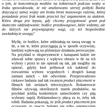
o tym, że koncentracja mediów na żołnierzach podczas wojny w
Iraku spowodowała, że nie analizowano szerzej polityki Busha
dotyczącej samej wojny ani braku broni masowego rażenia, której
posiadanie przez Irak miało przecież być argumentem za atakiem.
Która droga jest lepsza, gdy chcemy przygotować grunt pod
skuteczne oddziaływanie: bodźce przeduwagowe, które widzimy, ale
do których nie przywiązujemy wagi, czy też bezpośrednie
zawładnięcie uwagą?
Myślę, że bodźce, które oddziałują na naszą uwagę w
tle, a nie te, które przyciągają ją w sposób oczywisty,
bardziej wpływają na późniejsze działania perswazyjne.
Na przykład w eksperymencie z kanapami ludzie nie
zdawali sobie sprawy z wpływu obrazu w tle na ich
wybory i przez to nie opierali się tak, jak mogliby się
opierać, gdyby ktoś próbował ich nakłonić do
rozważenia wyboru wygodnych i drogich kanap
zamiast tanich – lub odwrotnie. Przeprowadzono
ciekawe badania nad tak zwanym
product placement
w
filmach lub serialach telewizyjnych. Bohaterowie
filmów używają określonych marek produktów, na
przykład jeżdżą konkretnym samochodem czy piją
wybrany napój. Reklamodawcy płacą za to, żeby tak
robili. Badania pokazują, że jeśli
product placement
jest
oczywisty, to znaczy bohater nie tylko ostentacyjnie