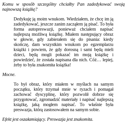
Komu w sposób szczególny chciałby Pan zadedykować swoją
najnowszą książkę?
Dedykuję ją moim wnukom. Wiedziałem, że chcę im ją
zadedykować, jeszcze zanim zacząłem ją pisać. To była
forma autopreswazji, ponieważ chciałem napisać
najlepszą możliwą książkę. Miałem następujący obraz
w głowie, gdy zabierałem się do pisania: kiedy
skończę, dam wszystkim wnukom po egzemplarzu
książki i powiem, że gdy dorosną i sami będą mieli
dzieci, będą mogli pokazać im moją książkę i
powiedzieć, że została napisana dla nich. Cóż… lepiej,
żeby to była znakomita książka!
Mocne.
To był obraz, który miałem w myślach na samym
początku, który trzymał mnie w ryzach i pomagał
zachować dyscyplinę, który pozwolił dobrze się
przygotować, zgromadzić materiały i napisać najlepszą
książkę, jaką mogłem napisać. To właśnie była
preswazja, którą zastosowałem na samym sobie.
Efekt jest oszałamiający. Preswazja jest znakomita.