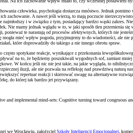
konał. Na ich zachowanie wpływ miało to, czy wcześniej postawieni byli 
howania człowieka, psychologia dostarcza mnóstwo. Jednak pomimo w
ch zachowanie. A nawet jeśli wierzą, to mają poczucie nierzeczywisto
e najmłodszy i w związku z tym, posiadający bardzo wąski zakres. Ni
ądek. Nie mamy jednak wglądu w to, w jaki sposób tlen przemienia się 
i, ponieważ te narastają od procesów afektywnych, których nie jeste
ę mogła mieć wpływ pogoda, przyjmujemy to do wiadomości, ale nie po
iałań, które doprowadziły do takiego a nie innego obrotu spraw.
- to często spotykane reakcje, wynikające z przekonania lewopółkuloweg
 wpływać na to, że będziemy poszukiwali wygodnych sof, zamiast mniej
ękowe. W końcu jeśli nic nie jest takie, na jakie wygląda, to nihilist
ezpiecznej iluzji, ale nie pozwala na refleksję nad prawdziwą naturą 
 zwiększyć repertuar reakcji i skierować uwagę na alternatywne rozwią
rkę, do której tak bardzo jet przywiązany.
ative and implemental mind-sets: Cognitive turning toward congruous a
znej we Wrocławiu, założyciel
Szkoły Inteligencji Emocjonalnej
, komen