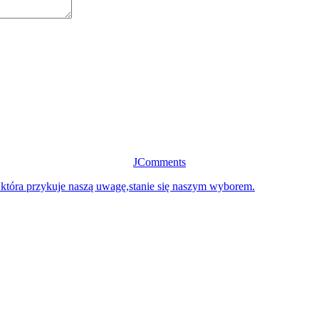
JComments
 która przykuje naszą uwagę,stanie się naszym wyborem.