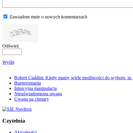
Zawiadom mnie o nowych komentarzach
Odśwież
Wyślij
Robert Cialdini: Kiedy mamy wiele możliwości do wyboru, ta,
Burgeromania
Intuicyjna manipulacja
Nieuświadomiona uwaga
Uwaga na chmury
Czytelnia
Aktualności