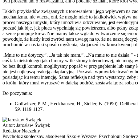
byli proszeni ani o rozwiązania, ani o podanie działań, które król wy
Takich przykładów związanych z torowaniem i jego wpływem na zac
mechanizmu, nie wierzą oni, że mogło mieć to jakikolwiek wpływ na i
proces naszego umysłu, który umożliwia odczuwanie, jest ewolucyjni
poczuć jak bije, jak płuca wypełniają się powietrzem, albo pełny żoł
a serce pompuje krew. Nie mamy także wglądu w tworzenie się emocj
powoduje, że kiedy ktoś zwróci nam uwagę na to, że na naszą decyzj
uruchomić w nas taki sposób myślenia, skojarzeń i w konsekwencji dz
„Mnie to nie dotyczy.”, „Ja tak nie mam.”, „Na mnie to nie działa.” 
coś tak nieistotnego jak chmury w tle strony internetowej, nie mogą
bo bez iluzji kontroli moglibyśmy popaść w przygnębienie lub stany l
nie jest najlepszą reakcją adaptacyjną. Pozwala wprawdzie trwać w b
posiadając ku temu intencję. Sama refleksja nad tym wystarczy, żeby
o królu, który musi wyruszyć w daleką podróż, zostawiając za sobą có
Do poczytania:
Gollwitzer, P. M., Heckhausen, H., Steller, B. (1990). Deliber
59.
1119-1127.
Autor:
Jarosław Świątek
Redaktor Naczelny
Psycholog społeczny, absolwent Szkoły Wyższej Psychologii Społec