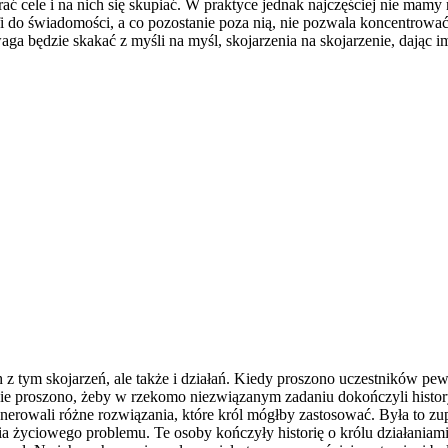
 cele i na nich się skupiać. W praktyce jednak najczęściej nie mamy
afi do świadomości, a co pozostanie poza nią, nie pozwala koncentrow
aga będzie skakać z myśli na myśl, skojarzenia na skojarzenie, dając i
 tym skojarzeń, ale także i działań. Kiedy proszono uczestników pew
nie proszono, żeby w rzekomo niezwiązanym zadaniu dokończyli history
enerowali różne rozwiązania, które król mógłby zastosować. Była to zupe
ia życiowego problemu. Te osoby kończyły historię o królu działaniami