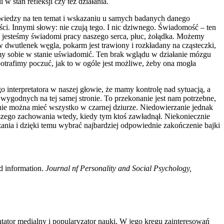
w stan refleksji czy też działania.
iedzy na ten temat i wskazaniu u samych badanych danego
ści. Innymi słowy: nie czują tego. I nic dziwnego. Świadomość – ten
e jesteśmy świadomi pracy naszego serca, płuc, żołądka. Możemy
w dwutlenek węgla, pokarm jest trawiony i rozkładany na cząsteczki,
śmy sobie w stanie uświadomić. Ten brak wglądu w działanie mózgu
trafimy poczuć, jak to w ogóle jest możliwe, żeby ona mogła
o interpretatora w naszej głowie, że mamy kontrolę nad sytuacją, a
 wygodnych na tej samej stronie. To przekonanie jest nam potrzebne,
ycznie można mieć wszystko w czarnej dziurze. Niedowierzanie jednak
naszego zachowania wtedy, kiedy tym ktoś zawładnął. Niekoniecznie
zania i dzięki temu wybrać najbardziej odpowiednie zakończenie bajki
nd information.
Journal nf Personality and Social Psychology,
tator medialny i popularyzator nauki. W jego kręgu zainteresowań