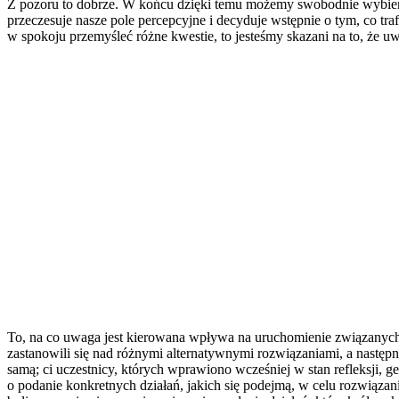
Z pozoru to dobrze. W końcu dzięki temu możemy swobodnie wybierać
przeczesuje nasze pole percepcyjne i decyduje wstępnie o tym, co tr
w spokoju przemyśleć różne kwestie, to jesteśmy skazani na to, że uw
To, na co uwaga jest kierowana wpływa na uruchomienie związanych z
zastanowili się nad różnymi alternatywnymi rozwiązaniami, a następ
samą; ci uczestnicy, których wprawiono wcześniej w stan refleksji, g
o podanie konkretnych działań, jakich się podejmą, w celu rozwiązan