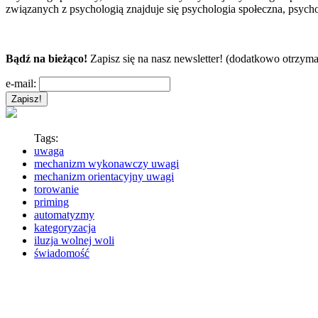
związanych z psychologią znajduje się psychologia społeczna, psycho
Bądź na bieżąco!
Zapisz się na nasz newsletter! (dodatkowo otrzyma
e-mail:
Tags:
uwaga
mechanizm wykonawczy uwagi
mechanizm orientacyjny uwagi
torowanie
priming
automatyzmy
kategoryzacja
iluzja wolnej woli
świadomość