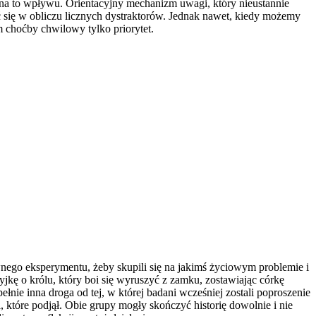
 na to wpływu. Orientacyjny mechanizm uwagi, który nieustannie
ać się w obliczu licznych dystraktorów. Jednak nawet, kiedy możemy
m choćby chwilowy tylko priorytet.
nego eksperymentu, żeby skupili się na jakimś życiowym problemie i
jkę o królu, który boi się wyruszyć z zamku, zostawiając córkę
łnie inna droga od tej, w której badani wcześniej zostali poproszenie
, które podjął. Obie grupy mogły skończyć historię dowolnie i nie