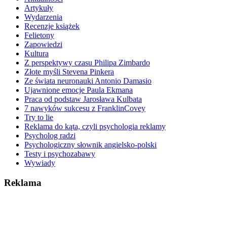
Artykuły
Wydarzenia
Recenzje książek
Felietony
Zapowiedzi
Kultura
Z perspektywy czasu Philipa Zimbardo
Złote myśli Stevena Pinkera
Ze świata neuronauki Antonio Damasio
Ujawnione emocje Paula Ekmana
Praca od podstaw Jarosława Kulbata
7 nawyków sukcesu z FranklinCovey
Try to lie
Reklama do kąta, czyli psychologia reklamy
Psycholog radzi
Psychologiczny słownik angielsko-polski
Testy i psychozabawy
Wywiady
Reklama