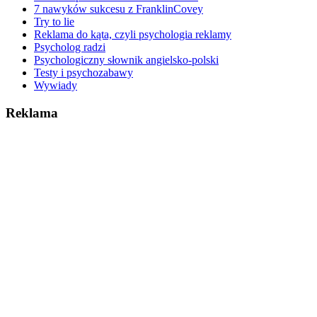
7 nawyków sukcesu z FranklinCovey
Try to lie
Reklama do kąta, czyli psychologia reklamy
Psycholog radzi
Psychologiczny słownik angielsko-polski
Testy i psychozabawy
Wywiady
Reklama