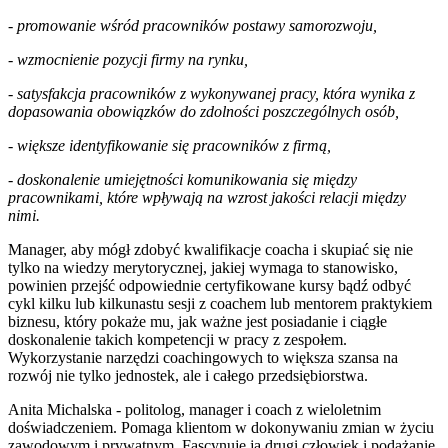
- promowanie wśród pracowników postawy samorozwoju,
- wzmocnienie pozycji firmy na rynku,
- satysfakcja pracowników z wykonywanej pracy, która wynika z
dopasowania obowiązków do zdolności poszczególnych osób,
- większe identyfikowanie się pracowników z firmą,
- doskonalenie umiejętności komunikowania się między
pracownikami, które wpływają na wzrost jakości relacji między
nimi.
Manager, aby mógł zdobyć kwalifikacje coacha i skupiać się nie
tylko na wiedzy merytorycznej, jakiej wymaga to stanowisko,
powinien przejść odpowiednie certyfikowane kursy bądź odbyć
cykl kilku lub kilkunastu sesji z coachem lub mentorem praktykiem
biznesu, który pokaże mu, jak ważne jest posiadanie i ciągłe
doskonalenie takich kompetencji w pracy z zespołem.
Wykorzystanie narzędzi coachingowych to większa szansa na
rozwój nie tylko jednostek, ale i całego przedsiębiorstwa.
Anita Michalska - politolog, manager i coach z wieloletnim
doświadczeniem. Pomaga klientom w dokonywaniu zmian w życiu
zawodowym i prywatnym. Fascynuje ją drugi człowiek i podążanie