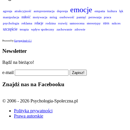
emocje
agresja
atrakcyjność
autoprezentacja
depresja
empatia
kultura
lęk
miłość
manipulacja
motywacja
mózg
osobowość
pamięć
perswazja
praca
relacje
stres
psychologia
reklama
rodzina
rozwój
samoocena
stereotypy
sukces
szczęście
terapia
wpływ społeczny
zachowanie
zdrowie
Powered by
Easytagcloud v2.1
Newsletter
Bądź na bieżąco!
e-mail
Znajdź nas na Facebooku
© 2006 - 2026 Psychologia-Spoleczna.pl
Polityka prywatności
Prawa autorskie