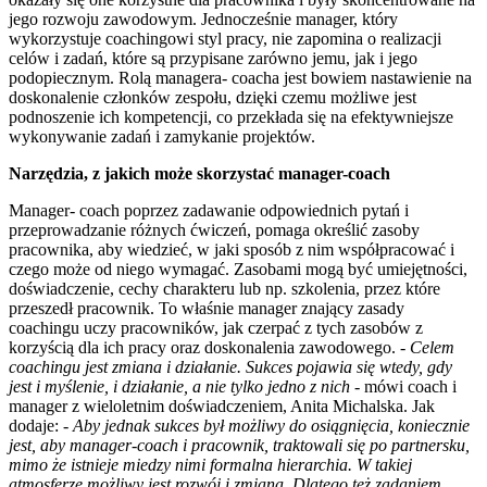
jego rozwoju zawodowym. Jednocześnie manager, który
wykorzystuje coachingowi styl pracy, nie zapomina o realizacji
celów i zadań, które są przypisane zarówno jemu, jak i jego
podopiecznym. Rolą managera- coacha jest bowiem nastawienie na
doskonalenie członków zespołu, dzięki czemu możliwe jest
podnoszenie ich kompetencji, co przekłada się na efektywniejsze
wykonywanie zadań i zamykanie projektów.
Narzędzia, z jakich może skorzystać manager-coach
Manager- coach poprzez zadawanie odpowiednich pytań i
przeprowadzanie różnych ćwiczeń, pomaga określić zasoby
pracownika, aby wiedzieć, w jaki sposób z nim współpracować i
czego może od niego wymagać. Zasobami mogą być umiejętności,
doświadczenie, cechy charakteru lub np. szkolenia, przez które
przeszedł pracownik. To właśnie manager znający zasady
coachingu uczy pracowników, jak czerpać z tych zasobów z
korzyścią dla ich pracy oraz doskonalenia zawodowego. -
Celem
coachingu jest zmiana i działanie. Sukces pojawia się wtedy, gdy
jest i myślenie, i działanie, a nie tylko jedno z nich
- mówi coach i
manager z wieloletnim doświadczeniem, Anita Michalska. Jak
dodaje: -
Aby jednak sukces był możliwy do osiągnięcia, koniecznie
jest, aby manager-coach i pracownik, traktowali się po partnersku,
mimo że istnieje miedzy nimi formalna hierarchia. W takiej
atmosferze możliwy jest rozwój i zmiana. Dlatego też zadaniem