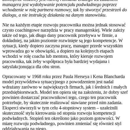
managera jest wydobywanie potencjału podwładnego poprzez
wchodzenie w rolę partnera rozmowy, tak by stworzyć przestrzeń do
dialogu, a nie instrukcję działania na danym stanowisku
.
Nie na każdym etapie rozwoju pracownika można jednak stosować
czysto coachingowe narzędzia w pracy managerskiej. Wiele zależy
także od tego, jak długo dany pracownik przebywa w firmie, a
dokładniej, na jakim poziomie rozwinięte są jego kompetencje. W
sytuacji, kiedy dopiero zaczyna pracę, manager przede wszystkim
wprowadza go w obowiązki, a dopiero na kolejnych etapach
wchodzi w rolę coacha lub mentora, który kieruje rozwojem
pracownika, tak żeby współpraca była bardziej wydajana i
satysfakcjonująca dla obu stron.
Opracowany w 1968 roku przez Paula Herseya i Kena Blancharda
model przywództwa sytuacyjnego z powodzeniem jest nadal
wdrażany zarówno w największych firmach, jak i średnich i małych
przedsiębiorstwach. Model ten opiera się na założeniu, że dobry szef
powinien dostarczać pracownikowi tego, czego ten pracownik
potrzebuje, by skutecznie realizować stawiane przed nim zadania.
Eksperci stworzyli w tym celu 4-stopniowy system – uzależnili
skuteczność stylu kierowania od stopnia rozwoju kompetencji
podwładnych. Stopień ten określono jako poziom gotowości. W
miarę rozwoju podwładnego, powinien zmieniać się również styl
oddziaływania na niego.