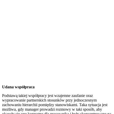
Udana współpraca
Podstawą takiej współpracy jest wzajemne zaufanie oraz
wypracowanie partnerskich stosunków przy jednoczesnym
zachowaniu hierarchii pomiędzy stanowiskami. Taka sytuacja jest
możliwa, gdy manager prowadzi rozmowy w taki sposób, aby
okazały się one korzystne dla pracownika i były skoncentrowane na