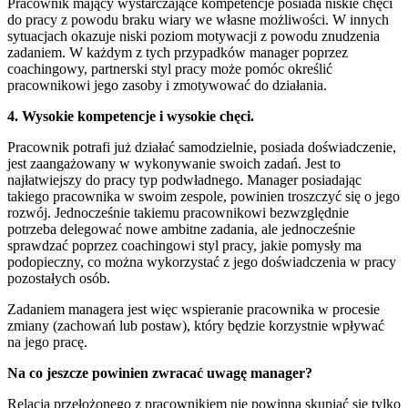
Pracownik mający wystarczające kompetencje posiada niskie chęci
do pracy z powodu braku wiary we własne możliwości. W innych
sytuacjach okazuje niski poziom motywacji z powodu znudzenia
zadaniem. W każdym z tych przypadków manager poprzez
coachingowy, partnerski styl pracy może pomóc określić
pracownikowi jego zasoby i zmotywować do działania.
4. Wysokie kompetencje i wysokie chęci.
Pracownik potrafi już działać samodzielnie, posiada doświadczenie,
jest zaangażowany w wykonywanie swoich zadań. Jest to
najłatwiejszy do pracy typ podwładnego. Manager posiadając
takiego pracownika w swoim zespole, powinien troszczyć się o jego
rozwój. Jednocześnie takiemu pracownikowi bezwzględnie
potrzeba delegować nowe ambitne zadania, ale jednocześnie
sprawdzać poprzez coachingowi styl pracy, jakie pomysły ma
podopieczny, co można wykorzystać z jego doświadczenia w pracy
pozostałych osób.
Zadaniem managera jest więc wspieranie pracownika w procesie
zmiany (zachowań lub postaw), który będzie korzystnie wpływać
na jego pracę.
Na co jeszcze powinien zwracać uwagę manager?
Relacja przełożonego z pracownikiem nie powinna skupiać się tylko