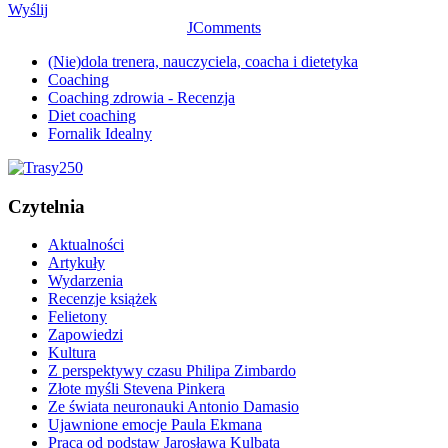
Wyślij
JComments
(Nie)dola trenera, nauczyciela, coacha i dietetyka
Coaching
Coaching zdrowia - Recenzja
Diet coaching
Fornalik Idealny
Czytelnia
Aktualności
Artykuły
Wydarzenia
Recenzje książek
Felietony
Zapowiedzi
Kultura
Z perspektywy czasu Philipa Zimbardo
Złote myśli Stevena Pinkera
Ze świata neuronauki Antonio Damasio
Ujawnione emocje Paula Ekmana
Praca od podstaw Jarosława Kulbata