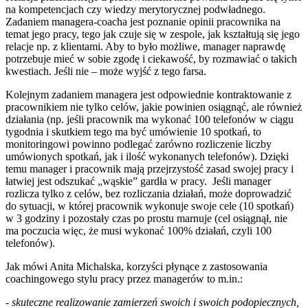
na kompetencjach czy wiedzy merytorycznej podwładnego.
Zadaniem managera-coacha jest poznanie opinii pracownika na
temat jego pracy, tego jak czuje się w zespole, jak kształtują się jego
relacje np. z klientami. Aby to było możliwe, manager naprawdę
potrzebuje mieć w sobie zgodę i ciekawość, by rozmawiać o takich
kwestiach. Jeśli nie – może wyjść z tego farsa.
Kolejnym zadaniem managera jest odpowiednie kontraktowanie z
pracownikiem nie tylko celów, jakie powinien osiągnąć, ale również
działania (np. jeśli pracownik ma wykonać 100 telefonów w ciągu
tygodnia i skutkiem tego ma być umówienie 10 spotkań, to
monitoringowi powinno podlegać zarówno rozliczenie liczby
umówionych spotkań, jak i ilość wykonanych telefonów). Dzięki
temu manager i pracownik mają przejrzystość zasad swojej pracy i
łatwiej jest odszukać „wąskie” gardła w pracy. Jeśli manager
rozlicza tylko z celów, bez rozliczania działań, może doprowadzić
do sytuacji, w której pracownik wykonuje swoje cele (10 spotkań)
w 3 godziny i pozostały czas po prostu marnuje (cel osiągnął, nie
ma poczucia więc, że musi wykonać 100% działań, czyli 100
telefonów).
Jak mówi Anita Michalska, korzyści płynące z zastosowania
coachingowego stylu pracy przez managerów to m.in.:
- skuteczne realizowanie zamierzeń swoich i swoich podopiecznych,