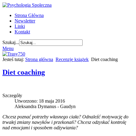
Strona Główna
Newsletter
Linki
Kontakt
Szukaj...
Menu
Jesteś tutaj:
Strona główna
Recenzje książek
Diet coaching
Diet coaching
Szczegóły
Utworzono: 18 maja 2016
Aleksandra Dymanus - Gaudyn
Chcesz poznać potrzeby własnego ciała? Odnaleźć motywację do
trwałej zmiany nawyków i przekonań? Chcesz odzyskać kontrolę
nad emocjami i sposobem odżywiania?