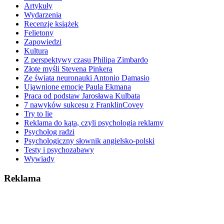
Artykuły
Wydarzenia
Recenzje książek
Felietony
Zapowiedzi
Kultura
Z perspektywy czasu Philipa Zimbardo
Złote myśli Stevena Pinkera
Ze świata neuronauki Antonio Damasio
Ujawnione emocje Paula Ekmana
Praca od podstaw Jarosława Kulbata
7 nawyków sukcesu z FranklinCovey
Try to lie
Reklama do kąta, czyli psychologia reklamy
Psycholog radzi
Psychologiczny słownik angielsko-polski
Testy i psychozabawy
Wywiady
Reklama