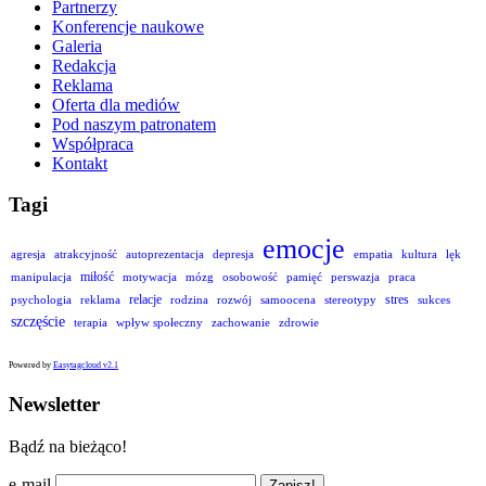
Partnerzy
Konferencje naukowe
Galeria
Redakcja
Reklama
Oferta dla mediów
Pod naszym patronatem
Współpraca
Kontakt
Tagi
emocje
agresja
atrakcyjność
autoprezentacja
depresja
empatia
kultura
lęk
miłość
manipulacja
motywacja
mózg
osobowość
pamięć
perswazja
praca
relacje
stres
psychologia
reklama
rodzina
rozwój
samoocena
stereotypy
sukces
szczęście
terapia
wpływ społeczny
zachowanie
zdrowie
Powered by
Easytagcloud v2.1
Newsletter
Bądź na bieżąco!
e-mail