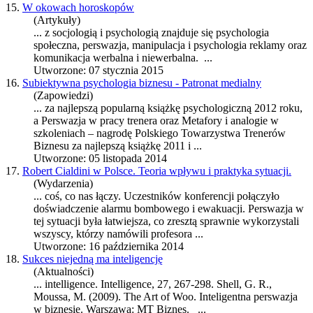
15.
W okowach horoskopów
(Artykuły)
... z socjologią i psychologią znajduje się psychologia
społeczna,
perswazja
, manipulacja i psychologia reklamy oraz
komunikacja werbalna i niewerbalna. ...
Utworzone: 07 stycznia 2015
16.
Subiektywna psychologia biznesu - Patronat medialny
(Zapowiedzi)
... za najlepszą popularną książkę psychologiczną 2012 roku,
a
Perswazja
w pracy trenera oraz Metafory i analogie w
szkoleniach – nagrodę Polskiego Towarzystwa Trenerów
Biznesu za najlepszą książkę 2011 i ...
Utworzone: 05 listopada 2014
17.
Robert Cialdini w Polsce. Teoria wpływu i praktyka sytuacji.
(Wydarzenia)
... coś, co nas łączy. Uczestników konferencji połączyło
doświadczenie alarmu bombowego i ewakuacji.
Perswazja
w
tej sytuacji była łatwiejsza, co zresztą sprawnie wykorzystali
wszyscy, którzy namówili profesora ...
Utworzone: 16 października 2014
18.
Sukces niejedną ma inteligencję
(Aktualności)
... intelligence. Intelligence, 27, 267-298. Shell, G. R.,
Moussa, M. (2009). The Art of Woo. Inteligentna
perswazja
w biznesie. Warszawa: MT Biznes. ...