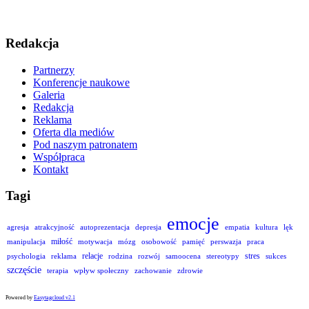
Redakcja
Partnerzy
Konferencje naukowe
Galeria
Redakcja
Reklama
Oferta dla mediów
Pod naszym patronatem
Współpraca
Kontakt
Tagi
emocje
agresja
atrakcyjność
autoprezentacja
depresja
empatia
kultura
lęk
miłość
manipulacja
motywacja
mózg
osobowość
pamięć
perswazja
praca
relacje
stres
psychologia
reklama
rodzina
rozwój
samoocena
stereotypy
sukces
szczęście
terapia
wpływ społeczny
zachowanie
zdrowie
Powered by
Easytagcloud v2.1