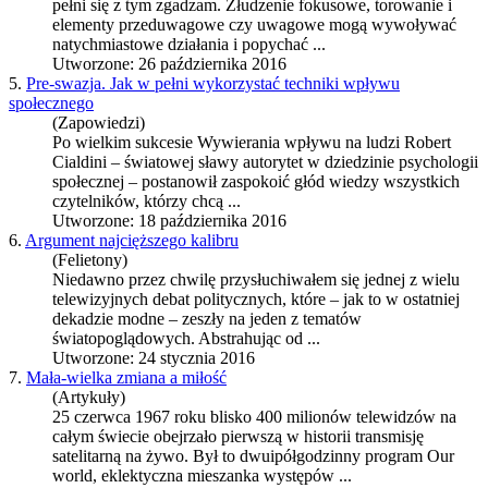
pełni się z tym zgadzam. Złudzenie fokusowe, torowanie i
elementy przeduwagowe czy uwagowe mogą wywoływać
natychmiastowe działania i popychać ...
Utworzone: 26 października 2016
5.
Pre-swazja. Jak w pełni wykorzystać techniki wpływu
społecznego
(Zapowiedzi)
Po wielkim sukcesie Wywierania wpływu na ludzi Robert
Cialdini – światowej sławy autorytet w dziedzinie psychologii
społecznej – postanowił zaspokoić głód wiedzy wszystkich
czytelników, którzy chcą ...
Utworzone: 18 października 2016
6.
Argument najcięższego kalibru
(Felietony)
Niedawno przez chwilę przysłuchiwałem się jednej z wielu
telewizyjnych debat politycznych, które – jak to w ostatniej
dekadzie modne – zeszły na jeden z tematów
światopoglądowych. Abstrahując od ...
Utworzone: 24 stycznia 2016
7.
Mała-wielka zmiana a miłość
(Artykuły)
25 czerwca 1967 roku blisko 400 milionów telewidzów na
całym świecie obejrzało pierwszą w historii transmisję
satelitarną na żywo. Był to dwuipółgodzinny program Our
world, eklektyczna mieszanka występów ...