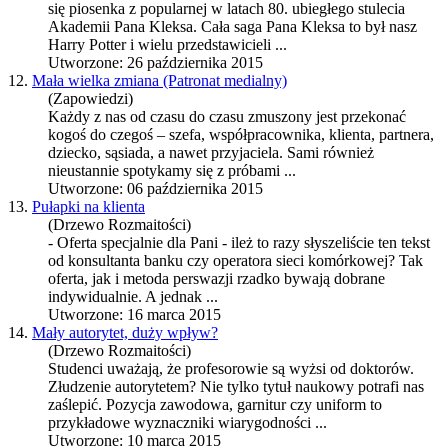
się piosenka z popularnej w latach 80. ubiegłego stulecia
Akademii Pana Kleksa. Cała saga Pana Kleksa to był nasz
Harry Potter i wielu przedstawicieli ...
Utworzone: 26 października 2015
12.
Mała wielka zmiana (Patronat medialny)
(Zapowiedzi)
Każdy z nas od czasu do czasu zmuszony jest przekonać
kogoś do czegoś – szefa, współpracownika, klienta, partnera,
dziecko, sąsiada, a nawet przyjaciela. Sami również
nieustannie spotykamy się z próbami ...
Utworzone: 06 października 2015
13.
Pułapki na klienta
(Drzewo Rozmaitości)
- Oferta specjalnie dla Pani - ileż to razy słyszeliście ten tekst
od konsultanta banku czy operatora sieci komórkowej? Tak
oferta, jak i metoda perswazji rzadko bywają dobrane
indywidualnie. A jednak ...
Utworzone: 16 marca 2015
14.
Mały autorytet, duży wpływ?
(Drzewo Rozmaitości)
Studenci uważają, że profesorowie są wyżsi od doktorów.
Złudzenie autorytetem? Nie tylko tytuł naukowy potrafi nas
zaślepić. Pozycja zawodowa, garnitur czy uniform to
przykładowe wyznaczniki wiarygodności ...
Utworzone: 10 marca 2015