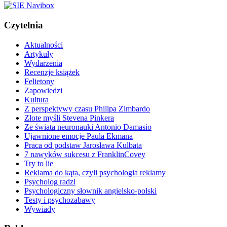
Czytelnia
Aktualności
Artykuły
Wydarzenia
Recenzje książek
Felietony
Zapowiedzi
Kultura
Z perspektywy czasu Philipa Zimbardo
Złote myśli Stevena Pinkera
Ze świata neuronauki Antonio Damasio
Ujawnione emocje Paula Ekmana
Praca od podstaw Jarosława Kulbata
7 nawyków sukcesu z FranklinCovey
Try to lie
Reklama do kąta, czyli psychologia reklamy
Psycholog radzi
Psychologiczny słownik angielsko-polski
Testy i psychozabawy
Wywiady