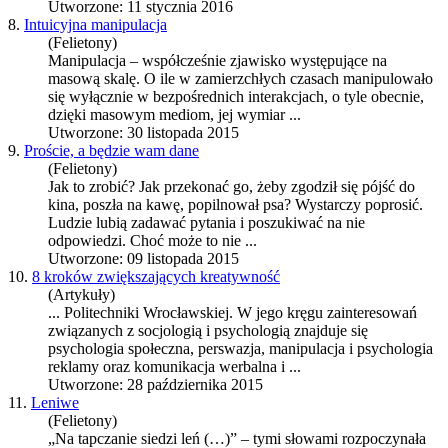
Utworzone: 11 stycznia 2016
8.
Intuicyjna manipulacja
(Felietony)
Manipulacja – współcześnie zjawisko występujące na
masową skalę. O ile w zamierzchłych czasach manipulowało
się wyłącznie w bezpośrednich interakcjach, o tyle obecnie,
dzięki masowym mediom, jej wymiar ...
Utworzone: 30 listopada 2015
9.
Proście, a będzie wam dane
(Felietony)
Jak to zrobić? Jak przekonać go, żeby zgodził się pójść do
kina, poszła na kawę, popilnował psa? Wystarczy poprosić.
Ludzie lubią zadawać pytania i poszukiwać na nie
odpowiedzi. Choć może to nie ...
Utworzone: 09 listopada 2015
10.
8 kroków zwiększających kreatywność
(Artykuły)
... Politechniki Wrocławskiej. W jego kręgu zainteresowań
związanych z socjologią i psychologią znajduje się
psychologia społeczna,
perswazja
, manipulacja i psychologia
reklamy oraz komunikacja werbalna i ...
Utworzone: 28 października 2015
11.
Leniwe
(Felietony)
„Na tapczanie siedzi leń (…)” – tymi słowami rozpoczynała