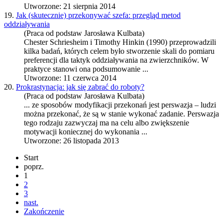
Utworzone: 21 sierpnia 2014
19.
Jak (skutecznie) przekonywać szefa: przegląd metod
oddziaływania
(Praca od podstaw Jarosława Kulbata)
Chester Schriesheim i Timothy Hinkin (1990) przeprowadzili
kilka badań, których celem było stworzenie skali do pomiaru
preferencji dla taktyk oddziaływania na zwierzchników. W
praktyce stanowi ona podsumowanie ...
Utworzone: 11 czerwca 2014
20.
Prokrastynacja: jak się zabrać do roboty?
(Praca od podstaw Jarosława Kulbata)
... ze sposobów modyfikacji przekonań jest
perswazja
– ludzi
można przekonać, że są w stanie wykonać zadanie.
Perswazja
tego rodzaju zazwyczaj ma na celu albo zwiększenie
motywacji koniecznej do wykonania ...
Utworzone: 26 listopada 2013
Start
poprz.
1
2
3
nast.
Zakończenie