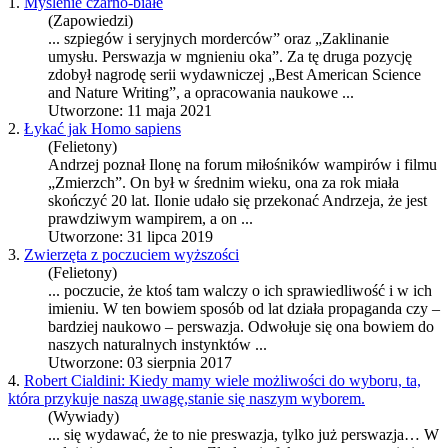
1.
Myślenie czarno-białe
(Zapowiedzi)
... szpiegów i seryjnych morderców” oraz „Zaklinanie
umysłu.
Perswazja
w mgnieniu oka”. Za tę druga pozycję
zdobył nagrodę serii wydawniczej „Best American Science
and Nature Writing”, a opracowania naukowe ...
Utworzone: 11 maja 2021
2.
Łykać jak Homo sapiens
(Felietony)
Andrzej poznał Ilonę na forum miłośników wampirów i filmu
„Zmierzch”. On był w średnim wieku, ona za rok miała
skończyć 20 lat. Ilonie udało się przekonać Andrzeja, że jest
prawdziwym wampirem, a on ...
Utworzone: 31 lipca 2019
3.
Zwierzęta z poczuciem wyższości
(Felietony)
... poczucie, że ktoś tam walczy o ich sprawiedliwość i w ich
imieniu. W ten bowiem sposób od lat działa propaganda czy –
bardziej naukowo –
perswazja
. Odwołuje się ona bowiem do
naszych naturalnych instynktów ...
Utworzone: 03 sierpnia 2017
4.
Robert Cialdini: Kiedy mamy wiele możliwości do wyboru, ta,
która przykuje naszą uwagę,stanie się naszym wyborem.
(Wywiady)
... się wydawać, że to nie preswazja, tylko już
perswazja
… W