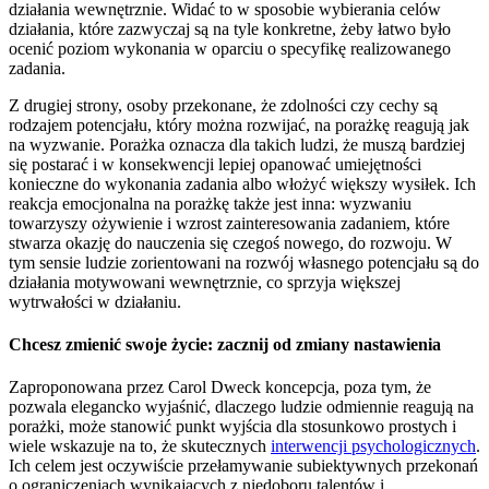
działania wewnętrznie. Widać to w sposobie wybierania celów
działania, które zazwyczaj są na tyle konkretne, żeby łatwo było
ocenić poziom wykonania w oparciu o specyfikę realizowanego
zadania.
Z drugiej strony, osoby przekonane, że zdolności czy cechy są
rodzajem potencjału, który można rozwijać, na porażkę reagują jak
na wyzwanie. Porażka oznacza dla takich ludzi, że muszą bardziej
się postarać i w konsekwencji lepiej opanować umiejętności
konieczne do wykonania zadania albo włożyć większy wysiłek. Ich
reakcja emocjonalna na porażkę także jest inna: wyzwaniu
towarzyszy ożywienie i wzrost zainteresowania zadaniem, które
stwarza okazję do nauczenia się czegoś nowego, do rozwoju. W
tym sensie ludzie zorientowani na rozwój własnego potencjału są do
działania motywowani wewnętrznie, co sprzyja większej
wytrwałości w działaniu.
Chcesz zmienić swoje życie: zacznij od zmiany nastawienia
Zaproponowana przez Carol Dweck koncepcja, poza tym, że
pozwala elegancko wyjaśnić, dlaczego ludzie odmiennie reagują na
porażki, może stanowić punkt wyjścia dla stosunkowo prostych i
wiele wskazuje na to, że skutecznych
interwencji psychologicznych
.
Ich celem jest oczywiście przełamywanie subiektywnych przekonań
o ograniczeniach wynikających z niedoboru talentów i