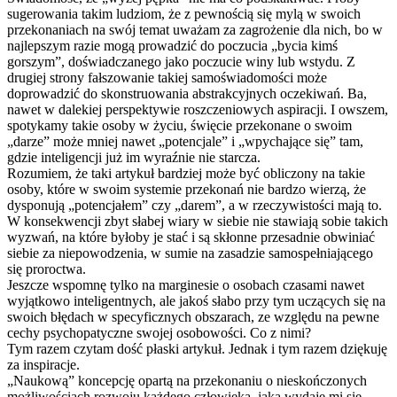
sugerowania takim ludziom, że z pewnością się mylą w swoich
przekonaniach na swój temat uważam za zagrożenie dla nich, bo w
najlepszym razie mogą prowadzić do poczucia „bycia kimś
gorszym”, doświadczanego jako poczucie winy lub wstydu. Z
drugiej strony fałszowanie takiej samoświadomości może
doprowadzić do skonstruowania abstrakcyjnych oczekiwań. Ba,
nawet w dalekiej perspektywie roszczeniowych aspiracji. I owszem,
spotykamy takie osoby w życiu, święcie przekonane o swoim
„darze” może mniej nawet „potencjale” i „wpychające się” tam,
gdzie inteligencji już im wyraźnie nie starcza.
Rozumiem, że taki artykuł bardziej może być obliczony na takie
osoby, które w swoim systemie przekonań nie bardzo wierzą, że
dysponują „potencjałem” czy „darem”, a w rzeczywistości mają to.
W konsekwencji zbyt słabej wiary w siebie nie stawiają sobie takich
wyzwań, na które byłoby je stać i są skłonne przesadnie obwiniać
siebie za niepowodzenia, w sumie na zasadzie samospełniające
go
się proroctwa.
Jeszcze wspomnę tylko na marginesie o osobach czasami nawet
wyjątkowo inteligentnych, ale jakoś słabo przy tym uczących się na
swoich błędach w specyficznych obszarach, ze względu na pewne
cechy psychopatyczne swojej osobowości. Co z nimi?
Tym razem czytam dość płaski artykuł. Jednak i tym razem dziękuję
za inspiracje.
„Naukową” koncepcję opartą na przekonaniu o nieskończonych
możliwościach rozwoju każdego człowieka, jaka wydaje mi się