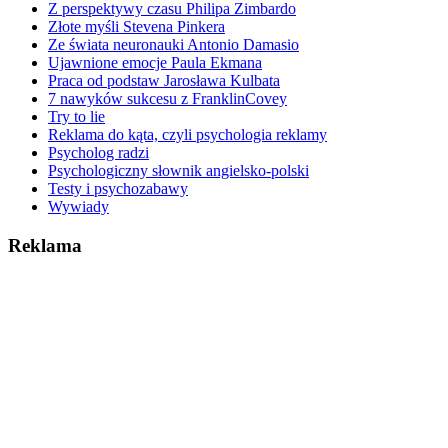
Z perspektywy czasu Philipa Zimbardo
Złote myśli Stevena Pinkera
Ze świata neuronauki Antonio Damasio
Ujawnione emocje Paula Ekmana
Praca od podstaw Jarosława Kulbata
7 nawyków sukcesu z FranklinCovey
Try to lie
Reklama do kąta, czyli psychologia reklamy
Psycholog radzi
Psychologiczny słownik angielsko-polski
Testy i psychozabawy
Wywiady
Reklama