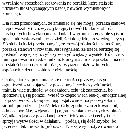
wyraźnie w sposobach reagowania na porażki, które stają się
udziałem ludzi wyznających każdą z dwóch wymienionych
koncepcji.
Dla ludzi przekonanych, że zmieniać się nie mogą, porażka stanowi
niepodważalny (i zazwyczaj kolejny) dowód braku zdolności
niezbędnych do wykonania zadania. I w gruncie rzeczy nie są tym
specjalnie zaskoczeni – wiedzieli, że tak będzie, bo wiedzą, jacy są.
Z kolei dla ludzi przekonanych, że rozwój zdolności jest możliwy,
porażka stanowi wyzwanie. Jest sygnałem, że trzeba bardziej się
postarać: więcej się uczyć czy włożyć większy wysiłek. Różnice w
funkcjonowaniu między ludźmi, którzy mają różne przekonania co
do stałości cech czy zdolności, są wyraźne także w innych
aspektach radzenia sobie z codziennością.
Osoby, które są przekonane, że nie można przezwyciężyć
ograniczeń wynikających z posiadanych cech czy zdolności,
traktują więc trudności w osiągnięciu celu jak zagrożenia, bo
spodziewają się porażki. Widać to często w ich reakcji emocjonalnej
na przeciwności, którą cechują negatywne emocje o wysokim
stopniu pobudzenia (złość, lęk). Gdy, zgodnie z oczekiwaniami,
odniosą porażkę, wyjaśniają ją ograniczeniami własnych zdolności.
Wynika to jasno z posiadanej przez nich koncepcji cechy i nie
sprzyja wytrwałości w działaniu – poddają się dość szybko, bo
przecież i tak nie warto próbować. Nie są więc motywowani do