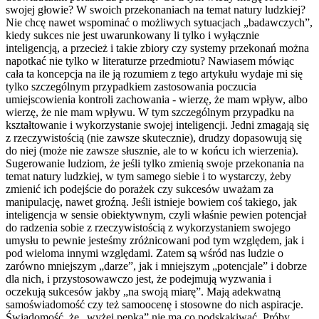
swojej głowie? W swoich przekonaniach na temat natury ludzkiej?
Nie chcę nawet wspominać o możliwych sytuacjach „badawczych”,
kiedy sukces nie jest uwarunkowany li tylko i wyłącznie
inteligencją, a przecież i takie zbiory czy systemy przekonań można
napotkać nie tylko w literaturze przedmiotu? Nawiasem mówiąc
cała ta koncepcja na ile ją rozumiem z tego artykułu wydaje mi się
tylko szczególnym przypadkiem zastosowania poczucia
umiejscowienia kontroli zachowania - wierzę, że mam wpływ, albo
wierzę, że nie mam wpływu. W tym szczególnym przypadku na
kształtowanie i wykorzystanie swojej inteligencji. Jedni zmagają się
z rzeczywistością (nie zawsze skutecznie), drudzy dopasowują się
do niej (może nie zawsze słusznie, ale to w końcu ich wierzenia).
Sugerowanie ludziom, że jeśli tylko zmienią swoje przekonania na
temat natury ludzkiej, w tym samego siebie i to wystarczy, żeby
zmienić ich podejście do porażek czy sukcesów uważam za
manipulację, nawet groźną. Jeśli istnieje bowiem coś takiego, jak
inteligencja w sensie obiektywnym, czyli właśnie pewien potencjał
do radzenia sobie z rzeczywistością z wykorzystaniem swojego
umysłu to pewnie jesteśmy zróżnicowani pod tym względem, jak i
pod wieloma innymi względami. Zatem są wśród nas ludzie o
zarówno mniejszym „darze”, jak i mniejszym „potencjale” i dobrze
dla nich, i przystosowawczo jest, że podejmują wyzwania i
oczekują sukcesów jakby „na swoją miarę”. Mają adekwatną
samoświadomość czy też samoocenę i stosowne do nich aspiracje.
Świadomość, że „wyżej pępka” nie ma co podskakiwać. Próby