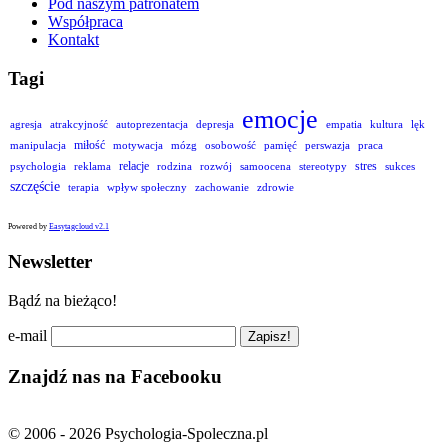
Pod naszym patronatem
Współpraca
Kontakt
Tagi
emocje
agresja
atrakcyjność
autoprezentacja
depresja
empatia
kultura
lęk
miłość
manipulacja
motywacja
mózg
osobowość
pamięć
perswazja
praca
relacje
stres
psychologia
reklama
rodzina
rozwój
samoocena
stereotypy
sukces
szczęście
terapia
wpływ społeczny
zachowanie
zdrowie
Powered by
Easytagcloud v2.1
Newsletter
Bądź na bieżąco!
e-mail
Znajdź nas na Facebooku
© 2006 - 2026 Psychologia-Spoleczna.pl