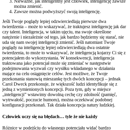
Nieważne, jak inteligentny jest człowiek, inteligencję zawsze
można zmienić.
Zawsze można podwyższyć swoją inteligencję.
Jeśli Twoje poglądy lepiej odzwierciedlają pierwsze dwa
twierdzenia – może to wskazywać, że traktujesz inteligencję jak dar
czy talent. Inteligencja, w takim ujęciu, ma swoje określone
natężenie i niezależnie od tego, jak bardzo będziemy się starać, nie
uda się nam swojej inteligencji zmienić. Jeśli natomiast Twoje
poglądy na inteligencję lepiej odzwierciedlają dwa ostatnie
twierdzenia, to może to wskazywać, że inteligencją kojarzy Ci się z
potencjałem do wykorzystania. W konsekwencji, inteligencja
traktowana jako potencjał może się zmieniać w następstwie
podejmowania wyzwań czy wysiłku wkładanego w działania
mające na celu osiągnięcie celów. Jest możliwe, że Twoje
przekonania stanowią mieszankę tych dwóch koncepcji – jednak
Carol Dweck przekonuje, że większość ludzi identyfikuje się z
jedną z wymienionych koncepcji. Poza tym, gdy w miejsce
„inteligencji” wstawimy dowolną cechę czy zdolność (pamięć,
wytrwałość, poczucie humoru), można oczekiwać podobnej
konfiguracji przekonań. Tak działa koncepcja natury ludzkiej.
Człowiek uczy się na błędach… tyle że nie każdy
Różnice w podejściu do własnego potencjału widać bardzo