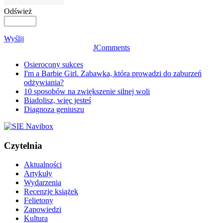
Odśwież
Wyślij
JComments
Osierocony sukces
I'm a Barbie Girl. Zabawka, która prowadzi do zaburzeń
odżywiania?
10 sposobów na zwiększenie silnej woli
Biadolisz, więc jesteś
Diagnoza geniuszu
Czytelnia
Aktualności
Artykuły
Wydarzenia
Recenzje książek
Felietony
Zapowiedzi
Kultura