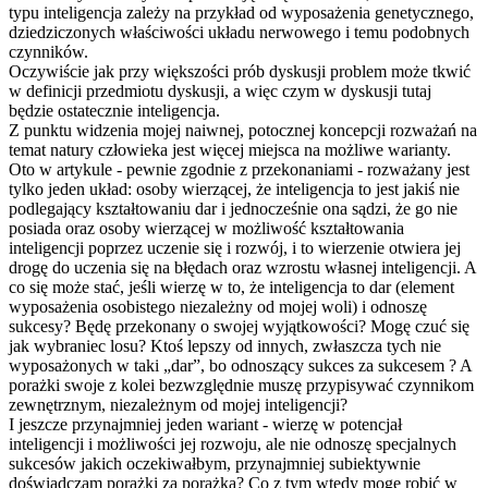
typu inteligencja zależy na przykład od wyposażenia genetycznego,
dziedziczonych właściwości układu nerwowego i temu podobnych
czynników.
Oczywiście jak przy większości prób dyskusji problem może tkwić
w definicji przedmiotu dyskusji, a więc czym w dyskusji tutaj
będzie ostatecznie inteligencja.
Z punktu widzenia mojej naiwnej, potocznej koncepcji rozważań na
temat natury człowieka jest więcej miejsca na możliwe warianty.
Oto w artykule - pewnie zgodnie z przekonaniami - rozważany jest
tylko jeden układ: osoby wierzącej, że inteligencja to jest jakiś nie
podlegający kształtowaniu dar i jednocześnie ona sądzi, że go nie
posiada oraz osoby wierzącej w możliwość kształtowania
inteligencji poprzez uczenie się i rozwój, i to wierzenie otwiera jej
drogę do uczenia się na błędach oraz wzrostu własnej inteligencji. A
co się może stać, jeśli wierzę w to, że inteligencja to dar (element
wyposażenia osobistego niezależny od mojej woli) i odnoszę
sukcesy? Będę przekonany o swojej wyjątkowości? Mogę czuć się
jak wybraniec losu? Ktoś lepszy od innych, zwłaszcza tych nie
wyposażonych w taki „dar”, bo odnoszący sukces za sukcesem ? A
porażki swoje z kolei bezwzględnie muszę przypisywać czynnikom
zewnętrznym, niezależnym od mojej inteligencji?
I jeszcze przynajmniej jeden wariant - wierzę w potencjał
inteligencji i możliwości jej rozwoju, ale nie odnoszę specjalnych
sukcesów jakich oczekiwałbym, przynajmniej subiektywnie
doświadczam porażki za porażką? Co z tym wtedy mogę robić w