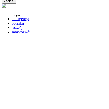
Tags:
inteligencja
porażka
rozwój
samorozwój