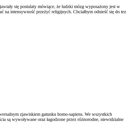
ojawiały się postulaty mówiące, że ludzki mózg wyposażony jest w
ć na intensywność przeżyć religijnych. Chciałbym odnieść się do tez
uniwersalnym zjawiskiem gatunku homo-sapiens. We wszystkich
częścia są wywoływane oraz łagodzone przez różnorodne, niewidzialne