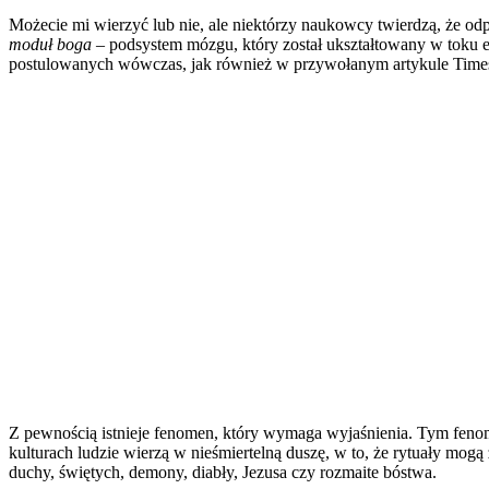
Możecie mi wierzyć lub nie, ale niektórzy naukowcy twierdzą, że odp
moduł boga –
podsystem mózgu, który został ukształtowany w toku ew
postulowanych wówczas, jak również w przywołanym artykule Time
Z pewnością istnieje fenomen, który wymaga wyjaśnienia. Tym fenome
kulturach ludzie wierzą w nieśmiertelną duszę, w to, że rytuały mogą
duchy, świętych, demony, diabły, Jezusa czy rozmaite bóstwa.