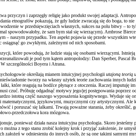
twa przyczyn i zaprzęgły religię jako produkt swojej adaptacji. Antr
dania etnografów pokazują, że gdy ludzie zwracają się do boga, to nie
owodzenie w przedsięwzięciach własnych, sukces na polu bitwy – to tylk
mal spowodowałoby, że sam bym stał się wierzącym). Ambrose Bierce o
m – naszym przypadku. Ten aspekt pojawia się przede wszystkim wted
ąc osiągnąć go zwykłymi, zależnymi od nich sposobami.
cji, które powodują, że ludzie stają się osobami wierzącymi. Istniej
przeanalizowali je pod tym kątem antropolodzy: Dan Sperber, Pascal 
. W szczególności Boyera i Atrana.
psychologowie określają mianem intuicyjnej psychologii
utajoną teorią
nieświadomie tworzy na własny użytek teorie zachowania innych ludzi i
nej lalki, które reagują na bodźce płynące z otoczenia. Raczej imputuję
coś musi czuć. Próbuję odgadnąć motywy jego/jej postępowania poprzez 
wi bardzo istotną część naszego wyposażenia kognitywnego. Wydaje się
i matematycznymi, językowymi, muzycznymi czy artystycznymi. Ale ko
mówić i poruszać się lalkami. Trwają poważne starania, żeby określić, 
odołowo-przedczołowa kora mózgowa.
kcjonuje, ponieważ działa nasza intuicyjna psychologia. Skoro jesteśm
o można z tego stanu zrobić kolejny krok i przyjąć założenie, że umy
h założeń w odniesieniu do innych osób, że są one takimi samymi my