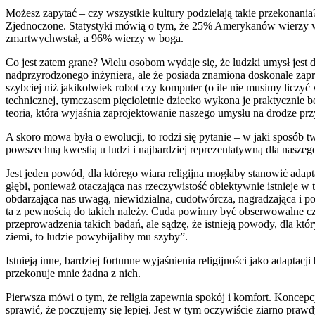
Możesz zapytać – czy wszystkie kultury podzielają takie przekonania
Zjednoczone. Statystyki mówią o tym, że 25% Amerykanów wierzy w
zmartwychwstał, a 96% wierzy w boga.
Co jest zatem grane? Wielu osobom wydaje się, że ludzki umysł jest
nadprzyrodzonego inżyniera, ale że posiada znamiona doskonale zapr
szybciej niż jakikolwiek robot czy komputer (o ile nie musimy liczy
technicznej, tymczasem pięcioletnie dziecko wykona je praktycznie b
teoria, która wyjaśnia zaprojektowanie naszego umysłu na drodze pr
A skoro mowa była o ewolucji, to rodzi się pytanie – w jaki sposób 
powszechną kwestią u ludzi i najbardziej reprezentatywną dla naszeg
Jest jeden powód, dla którego wiara religijna mogłaby stanowić ada
głębi, ponieważ otaczająca nas rzeczywistość obiektywnie istnieje w
obdarzająca nas uwagą, niewidzialna, cudotwórcza, nagradzająca i 
ta z pewnością do takich należy. Cuda powinny być obserwowalne czę
przeprowadzenia takich badań, ale sądzę, że istnieją powody, dla kt
ziemi, to ludzie powybijaliby mu szyby”.
Istnieją inne, bardziej fortunne wyjaśnienia religijności jako adapt
przekonuje mnie żadna z nich.
Pierwsza mówi o tym, że religia zapewnia spokój i komfort. Koncepcja
sprawić, że poczujemy się lepiej. Jest w tym oczywiście ziarno prawd