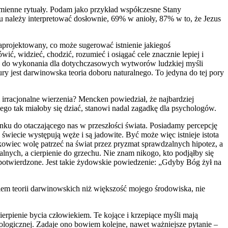
odmienne rytuały. Podam jako przykład współczesne Stany
należy interpretować dosłownie, 69% w anioły, 87% w to, że Jezus
aprojektowany, co może sugerować istnienie jakiegoś
, widzieć, chodzić, rozumieć i osiągać cele znacznie lepiej i
udne do wykonania dla dotychczasowych wytworów ludzkiej myśli
ry jest darwinowska teoria doboru naturalnego. To jedyna do tej pory
 irracjonalne wierzenia? Mencken powiedział, że najbardziej
zego tak miałoby się dziać, stanowi nadal zagadkę dla psychologów.
nku do otaczającego nas w przeszłości świata. Posiadamy percepcję
wiecie występują węże i są jadowite. Być może więc istnieje istota
wiec wolę patrzeć na świat przez pryzmat sprawdzalnych hipotez, a
nych, a cierpienie do grzechu. Nie znam nikogo, kto podjąłby się
ną potwierdzone. Jest takie żydowskie powiedzenie: „Gdyby Bóg żył na
ikiem teorii darwinowskich niż większość mojego środowiska, nie
ierpienie bycia człowiekiem. Te kojące i krzepiące myśli mają
biologicznej. Zadaje ono bowiem kolejne, nawet ważniejsze pytanie –