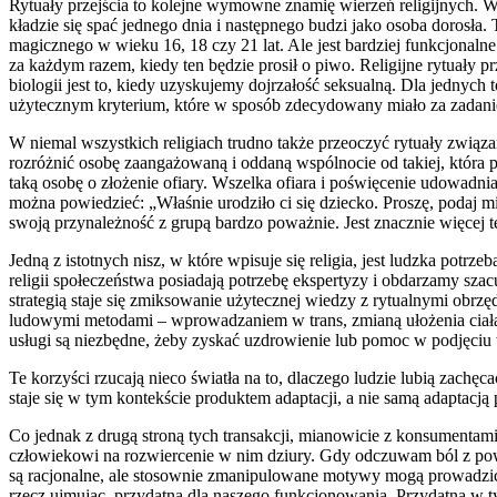
Rytuały przejścia to kolejne wymowne znamię wierzeń religijnych. Wi
kładzie się spać jednego dnia i następnego budzi jako osoba doros
magicznego w wieku 16, 18 czy 21 lat. Ale jest bardziej funkcjonalne
za każdym razem, kiedy ten będzie prosił o piwo. Religijne rytuał
biologii jest to, kiedy uzyskujemy dojrzałość seksualną. Dla jednych
użytecznym kryterium, które w sposób zdecydowany miało za zadani
W niemal wszystkich religiach trudno także przeoczyć rytuały związa
rozróżnić osobę zaangażowaną i oddaną wspólnocie od takiej, która po
taką osobę o złożenie ofiary. Wszelka ofiara i poświęcenie udowad
można powiedzieć: „Właśnie urodziło ci się dziecko. Proszę, podaj mi 
swoją przynależność z grupą bardzo poważnie. Jest znacznie więcej 
Jedną z istotnych nisz, w które wpisuje się religia, jest ludzka potrz
religii społeczeństwa posiadają potrzebę ekspertyzy i obdarzamy sz
strategią staje się zmiksowanie użytecznej wiedzy z rytualnymi obrz
ludowymi metodami – wprowadzaniem w trans, zmianą ułożenia ciała,
usługi są niezbędne, żeby zyskać uzdrowienie lub pomoc w podjęciu 
Te korzyści rzucają nieco światła na to, dlaczego ludzie lubią zachęc
staje się w tym kontekście produktem adaptacji, a nie samą adaptacją
Co jednak z drugą stroną tych transakcji, mianowicie z konsumenta
człowiekowi na rozwiercenie w nim dziury. Gdy odczuwam ból z powo
są racjonalne, ale stosownie zmanipulowane motywy mogą prowadzić do
rzecz ujmując, przydatna dla naszego funkcjonowania. Przydatna w ty