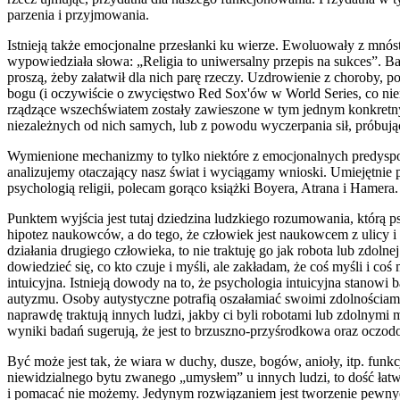
parzenia i przyjmowania.
Istnieją także emocjonalne przesłanki ku wierze. Ewoluowały z mnós
wypowiedziała słowa: „Religia to uniwersalny przepis na sukces”. Ba
proszą, żeby załatwił dla nich parę rzeczy. Uzdrowienie z choroby, p
bogu (i oczywiście o zwycięstwo Red Sox'ów w World Series, co nie
rządzące wszechświatem zostały zawieszone w tym jednym konkretny
niezależnych od nich samych, lub z powodu wyczerpania sił, próbuj
Wymienione mechanizmy to tylko niektóre z emocjonalnych predyspozy
analizujemy otaczający nasz świat i wyciągamy wnioski. Umiejętnie 
psychologią religii, polecam gorąco książki Boyera, Atrana i Hamera
Punktem wyjścia jest tutaj dziedzina ludzkiego rozumowania, którą 
hipotez naukowców, a do tego, że człowiek jest naukowcem z ulicy i 
działania drugiego człowieka, to nie traktuję go jak robota lub zdol
dowiedzieć się, co kto czuje i myśli, ale zakładam, że coś myśli i 
intuicyjna. Istnieją dowody na to, że psychologia intuicyjna stano
autyzmu. Osoby autystyczne potrafią oszałamiać swoimi zdolnościam
naprawdę traktują innych ludzi, jakby ci byli robotami lub zdolnymi 
wyniki badań sugerują, że jest to brzuszno-przyśrodkowa oraz ocz
Być może jest tak, że wiara w duchy, dusze, bogów, anioły, itp. fun
niewidzialnego bytu zwanego „umysłem” u innych ludzi, to dość łatw
i pomacać nie możemy. Jedynym rozwiązaniem jest tworzenie pewnyc