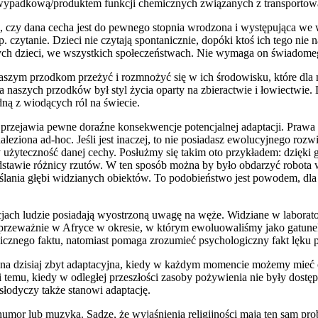
st wypadkową/produktem funkcji chemicznych związanych z transportowa
u, czy dana cecha jest do pewnego stopnia wrodzona i występująca we
 czytanie. Dzieci nie czytają spontanicznie, dopóki ktoś ich tego nie
lnych dzieci, we wszystkich społeczeństwach. Nie wymaga on świadome
 naszym przodkom przeżyć i rozmnożyć się w ich środowisku, które dl
la naszych przodków był styl życia oparty na zbieractwie i łowiectwie.
dną z wiodących ról na świecie.
rzejawia pewne doraźne konsekwencje potencjalnej adaptacji. Prawa f
ziona ad-hoc. Jeśli jest inaczej, to nie posiadasz ewolucyjnego rozwi
y użyteczność danej cechy. Posłużmy się takim oto przykładem: dzięki 
odstawie różnicy rzutów. W ten sposób można by było obdarzyć robot
ślania głębi widzianych obiektów. To podobieństwo jest powodem, dla
ach ludzie posiadają wyostrzoną uwagę na węże. Widziane w laborator
przeważnie w Afryce w okresie, w którym ewoluowaliśmy jako gatunek.
icznego faktu, natomiast pomaga zrozumieć psychologiczny fakt lęku p
 ona dzisiaj zbyt adaptacyjna, kiedy w każdym momencie możemy mieć c
ki temu, kiedy w odległej przeszłości zasoby pożywienia nie były dost
słodyczy także stanowi adaptację.
a humor lub muzyka. Sądzę, że wyjaśnienia religijności mają ten sam p