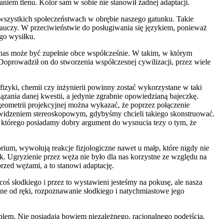
niem tlenu. Kolor sam w sobie nie stanowił żadnej adaptacji.
 wszystkich społeczeństwach w obrębie naszego gatunku. Takie
 nauczy. W przeciwieństwie do posługiwania się językiem, ponieważ
go wysiłku.
a nas może być zupełnie obce współcześnie. W takim, w którym
 Doprowadził on do stworzenia współczesnej cywilizacji, przez wiele
izyki, chemii czy inżynierii powinny zostać wykorzystane w taki
ązania danej kwestii, a jedynie zgrabnie opowiedzianą bajeczkę.
geometrii projekcyjnej można wykazać, że poprzez połączenie
a widzeniem stereoskopowym, gdybyśmy chcieli takiego skonstruować.
 którego posiadamy dobry argument do wysnucia tezy o tym, że
ium, wywołują reakcje fizjologiczne nawet u małp, które nigdy nie
 Ugryzienie przez węża nie było dla nas korzystne ze względu na
rzed wężami, a to stanowi adaptację.
oś słodkiego i przez to wystawieni jesteśmy na pokusę, ale nasza
ępne od ręki, rozpoznawanie słodkiego i natychmiastowe jego
roblem. Nie posiadają bowiem niezależnego, racjonalnego podejścia,