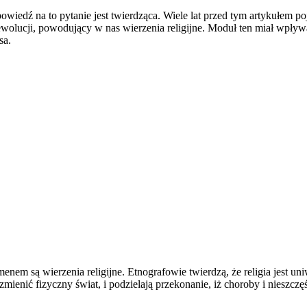
owiedź na to pytanie jest twierdząca. Wiele lat przed tym artykułem p
olucji, powodujący w nas wierzenia religijne. Moduł ten miał wpływa
sa.
nem są wierzenia religijne. Etnografowie twierdzą, że religia jest 
 zmienić fizyczny świat, i podzielają przekonanie, iż choroby i niesz