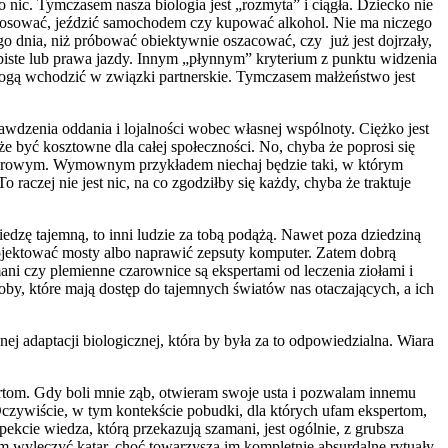
 nic. Tymczasem nasza biologia jest „rozmyta” i ciągła. Dziecko nie
 głosować, jeździć samochodem czy kupować alkohol. Nie ma niczego
ego dnia, niż próbować obiektywnie oszacować, czy już jest dojrzały,
biste lub prawa jazdy. Innym „płynnym” kryterium z punktu widzenia
ie mogą wchodzić w związki partnerskie. Tymczasem małżeństwo jest
awdzenia oddania i lojalności wobec własnej wspólnoty. Ciężko jest
że być kosztowne dla całej społeczności. No, chyba że poprosi się
ulturowym. Wymownym przykładem niechaj będzie taki, w którym
raczej nie jest nic, na co zgodziłby się każdy, chyba że traktuje
 wiedzę tajemną, to inni ludzie za tobą podążą. Nawet poza dziedziną
projektować mosty albo naprawić zepsuty komputer. Zatem dobrą
ani czy plemienne czarownice są ekspertami od leczenia ziołami i
by, które mają dostęp do tajemnych światów nas otaczających, a ich
nej adaptacji biologicznej, która by była za to odpowiedzialna. Wiara
ertom. Gdy boli mnie ząb, otwieram swoje usta i pozwalam innemu
czywiście, w tym kontekście pobudki, dla których ufam ekspertom,
kcie wiedza, którą przekazują szamani, jest ogólnie, z grubsza
am wyleczyć katar, choć towarzyszą im kompletnie absurdalne rytuały