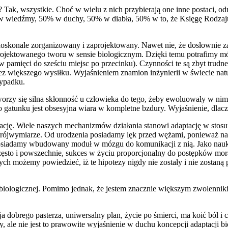
? Tak, wszystkie. Choć w wielu z nich przybierają one inne postaci, 
 wiedźmy, 50% w duchy, 50% w diabła, 50% w to, że Księgę Rodzaju 
 doskonale zorganizowany i zaprojektowany. Nawet nie, że dosłownie z
ojektowanego tworu w sensie biologicznym. Dzięki temu potrafimy mówić
ć w pamięci do sześciu miejsc po przecinku). Czynności te są zbyt tr
ez większego wysiłku. Wyjaśnieniem znamion inżynierii w świecie natu
zypadku.
tworzy się silna skłonność u człowieka do tego, żeby ewoluowały w nim
o gatunku jest obsesyjna wiara w kompletne bzdury. Wyjaśnienie, dlac
ptację. Wiele naszych mechanizmów działania stanowi adaptację w stosu
 trójwymiarze. Od urodzenia posiadamy lęk przed wężami, ponieważ na ś
posiadamy wbudowany moduł w mózgu do komunikacji z nią. Jako nauko
sto i powszechnie, sukces w życiu proporcjonalny do postępków moral
órych możemy powiedzieć, iż te hipotezy nigdy nie zostały i nie zosta
acji biologicznej. Pomimo jednak, że jestem znacznie większym zwolenn
 dobrego pasterza, uniwersalny plan, życie po śmierci, ma koić ból i c
y, ale nie jest to prawowite wyjaśnienie w duchu koncepcji adaptacji 