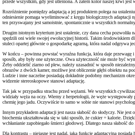
przede wszystkim, gdy jest utleniona. A zatem kolor naszej krwi je
Rozróżnienie pomiędzy adaptacją a jej produktem polega na ustaleni
odniesienie pomaga wyeliminować z kręgu biologicznych adaptacji np.
ten przyswajany jest samoistnie, spontanicznie u wszystkich norma
Drugim istotnym kryterium jest ustalenie, czy dana cecha pozwoliła
spędzili oni wiele swojej ewolucyjnej historii. Takim środowiskiem d
stuleci opartej głównie o gospodarkę agrarną, która nadal odgrywa je
W końcu – powinna powstać wyraźna funkcja, która daje przewagę i p
sposób, aby były one użyteczne. Owa użyteczność nie może być wynale
Żeby oddzielić ziarno od plew, należy uzasadnić w sposób niezależn
obrazów z dwóch kamer, możliwe jest obliczenie głębi obiektu na p
Ludzie i inne naczelne posiadają dokładnie podobny mechanizm okre
widzenie stereoskopowe stanowi adaptację.
Tak jak w przypadku strachu przed wężami. We wszystkich cywilizacj
widziały węża na oczy. Wiemy z herpetologii, że węże występowały 
chemię jego jadu. Oczywiście to samo w sobie nie stanowi psycholog
Innym przykładem adaptacji jest nasza słabość do słodyczy. Nie jest
biochemia ukształtowała się w taki sposób, że cukier = kalorie. Dzię
wchłanianie zapobiegało śmierci głodowej. Dlatego nasza słabość do 
Dla kontrastu – niejasne jest nadal, jaką funkcję adaptacyjną posiad