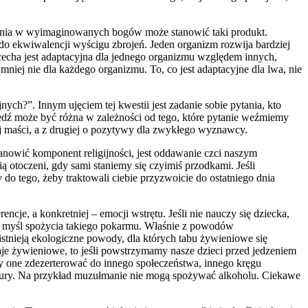
erzenia w wyimaginowanych bogów może stanowić taki produkt.
do ekwiwalencji wyścigu zbrojeń. Jeden organizm rozwija bardziej
 cecha jest adaptacyjna dla jednego organizmu względem innych,
iej nie dla każdego organizmu. To, co jest adaptacyjne dla lwa, nie
ych?”. Innym ujęciem tej kwestii jest zadanie sobie pytania, kto
iedź może być różna w zależności od tego, które pytanie weźmiemy
iej maści, a z drugiej o pozytywy dla zwykłego wyznawcy.
tanowić komponent religijności, jest oddawanie czci naszym
ą otoczeni, gdy sami staniemy się czyimiś przodkami. Jeśli
y do tego, żeby traktowali ciebie przyzwoicie do ostatniego dnia
cje, a konkretniej – emocji wstrętu. Jeśli nie nauczy się dziecka,
mą myśl spożycia takiego pokarmu. Właśnie z powodów
nieją ekologiczne powody, dla których tabu żywieniowe się
zaje żywieniowe, to jeśli powstrzymamy nasze dzieci przed jedzeniem
y one zdezerterować do innego społeczeństwa, innego kręgu
ltury. Na przykład muzułmanie nie mogą spożywać alkoholu. Ciekawe