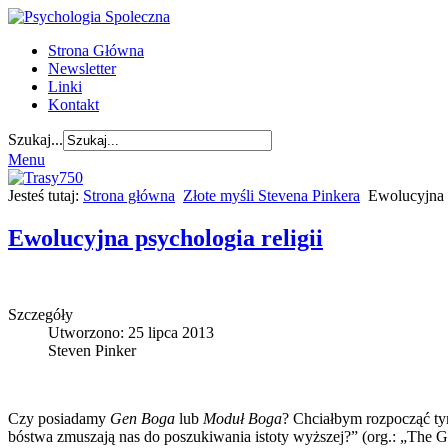
Strona Główna
Newsletter
Linki
Kontakt
Szukaj...
Menu
Jesteś tutaj:
Strona główna
Złote myśli Stevena Pinkera
Ewolucyjna p
Ewolucyjna psychologia religii
Szczegóły
Utworzono: 25 lipca 2013
Steven Pinker
Czy posiadamy
Gen Boga
lub
Moduł Boga
? Chciałbym rozpocząć tym
bóstwa zmuszają nas do poszukiwania istoty wyższej?” (org.: „The Go