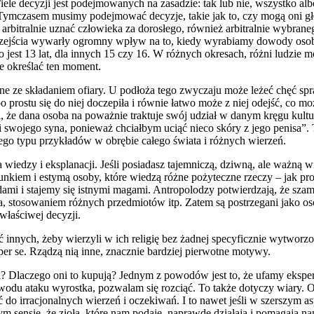
ele decyzji jest podejmowanych na zasadzie: tak lub nie, wszystko albo
ła. Tymczasem musimy podejmować decyzje, takie jak to, czy mogą oni
 arbitralnie uznać człowieka za dorosłego, również arbitralnie wybran
y przejścia wywarły ogromny wpływ na to, kiedy wyrabiamy dowody oso
 to jest 13 lat, dla innych 15 czy 16. W różnych okresach, różni ludz
e określać ten moment.
ne ze składaniem ofiary. U podłoża tego zwyczaju może leżeć chęć spr
 prostu się do niej doczepiła i równie łatwo może z niej odejść, co mo
nia, że dana osoba na poważnie traktuje swój udział w danym kręgu k
swojego syna, ponieważ chciałbym uciąć nieco skóry z jego penisa”. To 
tego typu przykładów w obrębie całego świata i różnych wierzeń.
eba wiedzy i eksplanacji. Jeśli posiadasz tajemniczą, dziwną, ale ważną
acunkiem i estymą osoby, które wiedzą różne pożyteczne rzeczy – jak 
ędami i stajemy się istnymi magami. Antropolodzy potwierdzają, że szam
 stosowaniem różnych przedmiotów itp. Zatem są postrzegani jako oso
właściwej decyzji.
ać innych, żeby wierzyli w ich religię bez żadnej specyficznie wytworzo
 per se. Rządzą nią inne, znacznie bardziej pierwotne motywy.
mi? Dlaczego oni to kupują? Jednym z powodów jest to, że ufamy eksp
du ataku wyrostka, pozwalam się rozciąć. To także dotyczy wiary. O
 irracjonalnych wierzeń i oczekiwań. I to nawet jeśli w szerszym aspe
m sensie, że zioła, które nam podaje, naprawdę działają i pomagają n