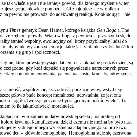
 tak właśnie jest i nie istnieje powód, dla którego myślenie w ten
ujesz gorąc, niewiele pomoże. Jeśli znajdujesz się w obliczu
już na pewno nie prowadzi do adekwatnej reakcji. Konkludując – nie
azynu
Times
genetyk Dean Hamer, którego książka
Gen Boga
(„The
enia ze zrębami prawdy. Wiara w boga z pewnością przyczynia się do
iałby istnieć wspólny, ewolucyjny cel, który przybliżałby ludzi do
o miałyby nie wystarczyć emocje, takie jak zaufanie czy lojalność lub
rzenia się grup i społeczności.
ijne, które powstały tysiące lat temu i są aktualne po dziś dzień, są
ko czcigodne, gdy ktoś dopuści się pogwałcenia narzuconych przez
e dały nam ukamienowania, palenia na stosie, krucjaty, inkwizycje,
jak: miłość, współczucie, szczodrość, poczucie winy, wstyd czy
y szczegółowo bada koncept moralności, udowadnia, że jest ona
ostki i ogółu, tworząc poczucie bycia „jednym pośród wielu”. To
niem (o ile jakimkolwiek) moralności.
ą adaptacjami w rozumieniu darwinowskiej selekcji naturalnej od
ja koloru krwi np. kamuflażowa, dzięki czemu nie można by było nas,
otrzebujemy żadnego innego wyjaśnienia adaptacyjnego koloru krwi.
ortować tlen – głównie hemoglobinę. Hemoglobina staje się czerwona