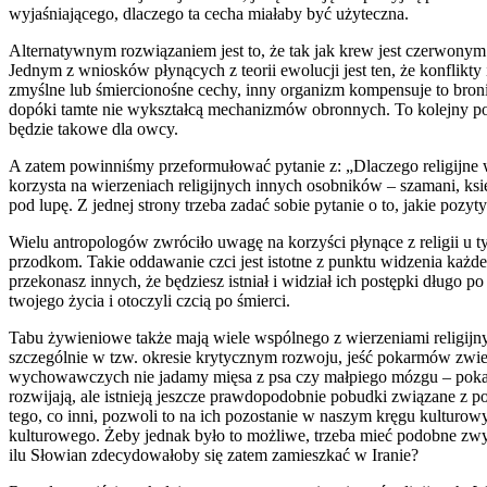
wyjaśniającego, dlaczego ta cecha miałaby być użyteczna.
Alternatywnym rozwiązaniem jest to, że tak jak krew jest czerwony
Jednym z wniosków płynących z teorii ewolucji jest ten, że konflik
zmyślne lub śmiercionośne cechy, inny organizm kompensuje to broni
dopóki tamte nie wykształcą mechanizmów obronnych. To kolejny powó
będzie takowe dla owcy.
A zatem powinniśmy przeformułować pytanie z: „Dlaczego religijne wi
korzysta na wierzeniach religijnych innych osobników – szamani, ks
pod lupę. Z jednej strony trzeba zadać sobie pytanie o to, jakie po
Wielu antropologów zwróciło uwagę na korzyści płynące z religii u t
przodkom. Takie oddawanie czci jest istotne z punktu widzenia każde
przekonasz innych, że będziesz istniał i widział ich postępki długo po
twojego życia i otoczyli czcią po śmierci.
Tabu żywieniowe także mają wiele wspólnego z wierzeniami religijnymi
szczególnie w tzw. okresie krytycznym rozwoju, jeść pokarmów zwi
wychowawczych nie jadamy mięsa z psa czy małpiego mózgu – pokarm
rozwijają, ale istnieją jeszcze prawdopodobnie pobudki związane z p
tego, co inni, pozwoli to na ich pozostanie w naszym kręgu kultur
kulturowego. Żeby jednak było to możliwe, trzeba mieć podobne zw
ilu Słowian zdecydowałoby się zatem zamieszkać w Iranie?