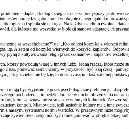
m produktem adaptacji biologicznej, tak i nasza predyspozycja do wi
ty interesów pomiędzy gatunkami i w obrębie danego gatunku prowadzą 
ą biologiczną i spirala się nakręca. Na każdym stadium ewolucji dana
d, dla którego nie wszystko w biologii stanowi adaptację. A przynajmn
erzenia są wszechobecne?” na: „Kto odnosi korzyści z wierzeń religijn
ięża, itp. A zatem od korzyści wiernych do korzyści kapłanów. Odpow
zytywy płyną z kultywowania religii przez szamanów i kapłanów wszelk
ych, którzy powodują wiarę u innych ludzi. Jedną rzeczą, która może s
go z nas, ponieważ sami chcemy w przyszłości być taką czcią i pamięci
 tym, jak już ciebie nie będzie, to dostarczasz im dość solidnej podstaw
 i mogą być wyjaśnione przez psychologiczne preferencje i dyspreferen
erzęcego pochodzenia, to będzie dorastał w duchu obrzydzenia na sa
ów, które są uznawane za smaczne w innych kulturach. Zazwyczaj ist
oczuciem kontroli. Mianowicie, jeśli sąsiednie kultury mają inne zwyc
owym z naszymi systemami norm i wartości. W przeciwnym razie mogłyb
yczaje żywieniowe, żeby móc żyć i funkcjonować w obrębie takiej ku