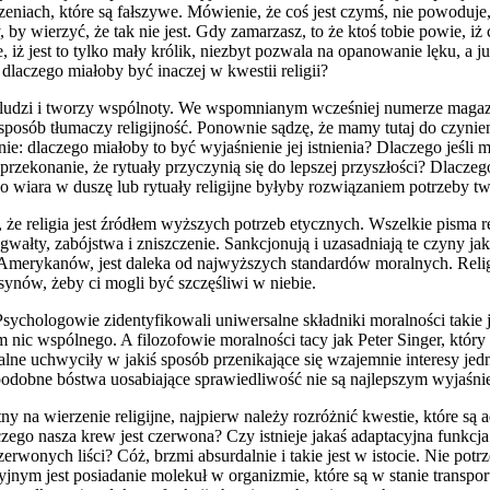
ach, które są fałszywe. Mówienie, że coś jest czymś, nie powoduje, że
ierzyć, że tak nie jest. Gdy zamarzasz, to że ktoś tobie powie, iż cz
, iż jest to tylko mały królik, niezbyt pozwala na opanowanie lęku, a 
laczego miałoby być inaczej w kwestii religii?
iża ludzi i tworzy wspólnoty. We wspomnianym wcześniej numerze mag
 sposób tłumaczy religijność. Ponownie sądzę, że mamy tutaj do czyni
e: dlaczego miałoby to być wyjaśnienie jej istnienia? Dlaczego jeśli m
przekonanie, że rytuały przyczynią się do lepszej przyszłości? Dlaczeg
go wiara w duszę lub rytuały religijne byłyby rozwiązaniem potrzeby two
 religia jest źródłem wyższych potrzeb etycznych. Wszelkie pisma relig
ałty, zabójstwa i zniszczenie. Sankcjonują i uzasadniają te czyny ja
 Amerykanów, jest daleka od najwyższych standardów moralnych. Religi
ynów, żeby ci mogli być szczęśliwi w niebie.
Psychologowie zidentyfikowali uniwersalne składniki moralności takie 
ym nic wspólnego. A filozofowie moralności tacy jak Peter Singer, któr
lne uchwyciły w jakiś sposób przenikające się wzajemnie interesy jedn
podobne bóstwa uosabiające sprawiedliwość nie są najlepszym wyjaśnie
atny na wierzenie religijne, najpierw należy rozróżnić kwestie, które s
czego nasza krew jest czerwona? Czy istnieje jakaś adaptacyjna funkc
czerwonych liści? Cóż, brzmi absurdalnie i takie jest w istocie. Nie p
yjnym jest posiadanie molekuł w organizmie, które są w stanie transp