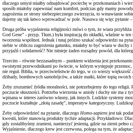
dlaczego umysł miałby odnajdować pociechę w przekonaniach i wierzeni
sposób miałoby zapewniać nam komfort, podczas gdy mamy powody, by w
zagrożenia ze strony niebezpiecznego zwierzęcia, to wmawianie sobie
dajemy się tak łatwo wprowadzać w pole. Nasuwa się więc pytanie – d
Druga próba wyjaśnienia religijności mówi o tym, że wiara przybl
God Gene” - przyp. Tłum.) była inspiracją do okładki, właśnie w ten
tworzenia wspólnot. Jednak i tutaj próżno szukać odpowiedzi na pytani
siebie w obliczu zagrożenia gatunku, miałaby to być wiara w duchy i 
przyjaźń i solidarność? Nie istnieje żaden rozsądny powód, dla które
Trzecim – równie bezzasadnym – punktem widzenia jest przekonanie, że
swoistymi przewodnikami po świecie, w którym występuje przemoc, gw
nie reguł. Biblia, w przeciwieństwie do tego, w co wierzy większość
dżihady, bombowych samobójców, a także matki, które topią swoich s
Żeby zrozumieć źródła moralności, nie potrzebujemy do tego religii. 
poczucie słuszności. Potrzeba wierzenia w anioły i duchy nie ma z t
wpisana w interes zarówno własny, jak innych. Ludzkie systemy mora
poczucie kształtuje „złotą zasadę”, imperatyw kategoryczny. Ludzko
Żeby odpowiedzieć na pytanie, dlaczego
Homo-sapiens
jest tak pod
kwestii, które stanowią produkty tychże adaptacji. Przykładowo: Dla
gdy zostalibyśmy zranieni, namierzyć jesienią, gdzie na ziemi pełno 
Wyjaśnienie, dlaczego krew jest czerwona, polega na tym, że adaptac