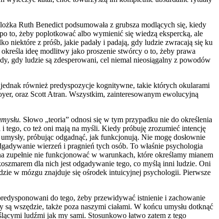
opolożka Ruth Benedict podsumowała z grubsza modlących się, kiedy
 po to, żeby poplotkować albo wymienić się wiedzą ekspercką, ale
o niektóre z próśb, jakie padały i padają, gdy ludzie zwracają się ku
kreśla ideę modlitwy jako proszenie stwórcy o to, żeby prawa
y, gdy ludzie są zdesperowani, cel niemal nieosiągalny z powodów
ą jednak również predyspozycje kognitywne, takie których okularami
Boyer, oraz Scott Atran. Wszystkim, zainteresowanym ewolucyjną
 umysłu.
Słowo „teoria” odnosi się w tym przypadku nie do określenia
 tego, co też oni mają na myśli. Kiedy próbuję zrozumieć intencję
 im umysły, próbując odgadnąć, jak funkcjonują. Nie mogę dosłownie
odgadywanie wierzeń i pragnień tych osób. To właśnie psychologia
 ona zupełnie nie funkcjonować w warunkach, które określamy mianem
szmarem dla nich jest odgadywanie tego, co myślą inni ludzie. Oni
gdzie w mózgu znajduje się ośrodek intuicyjnej psychologii. Pierwsze
y predysponowani do tego, żeby przewidywać istnienie i zachowanie
sły są wszędzie, także poza naszymi ciałami. W końcu umysłu dotknąć
ślącymi ludźmi jak my sami. Stosunkowo łatwo zatem z tego