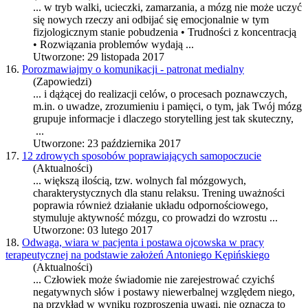
... w tryb walki, ucieczki, zamarzania, a
mózg
nie może uczyć
się nowych rzeczy ani odbijać się emocjonalnie w tym
fizjologicznym stanie pobudzenia • Trudności z koncentracją
• Rozwiązania problemów wydają ...
Utworzone: 29 listopada 2017
16.
Porozmawiajmy o komunikacji - patronat medialny
(Zapowiedzi)
... i dążącej do realizacji celów, o procesach poznawczych,
m.in. o uwadze, zrozumieniu i pamięci, o tym, jak Twój
mózg
grupuje informacje i dlaczego storytelling jest tak skuteczny,
...
Utworzone: 23 października 2017
17.
12 zdrowych sposobów poprawiających samopoczucie
(Aktualności)
... większą ilością, tzw. wolnych fal
mózg
owych,
charakterystycznych dla stanu relaksu. Trening uważności
poprawia również działanie układu odpornościowego,
stymuluje aktywność
mózg
u, co prowadzi do wzrostu ...
Utworzone: 03 lutego 2017
18.
Odwaga, wiara w pacjenta i postawa ojcowska w pracy
terapeutycznej na podstawie założeń Antoniego Kępińskiego
(Aktualności)
... Człowiek może świadomie nie zarejestrować czyichś
negatywnych słów i postawy niewerbalnej względem niego,
na przykład w wyniku rozproszenia uwagi, nie oznacza to