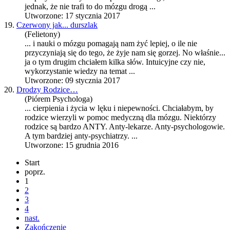
jednak, że nie trafi to do
mózg
u drogą ...
Utworzone: 17 stycznia 2017
19.
Czerwony jak... durszlak
(Felietony)
... i nauki o
mózg
u pomagają nam żyć lepiej, o ile nie
przyczyniają się do tego, że żyje nam się gorzej. No właśnie...
ja o tym drugim chciałem kilka słów. Intuicyjne czy nie,
wykorzystanie wiedzy na temat ...
Utworzone: 09 stycznia 2017
20.
Drodzy Rodzice…
(Piórem Psychologa)
... cierpienia i życia w lęku i niepewności. Chciałabym, by
rodzice wierzyli w pomoc medyczną dla
mózg
u. Niektórzy
rodzice są bardzo ANTY. Anty-lekarze. Anty-psychologowie.
A tym bardziej anty-psychiatrzy. ...
Utworzone: 15 grudnia 2016
Start
poprz.
1
2
3
4
nast.
Zakończenie