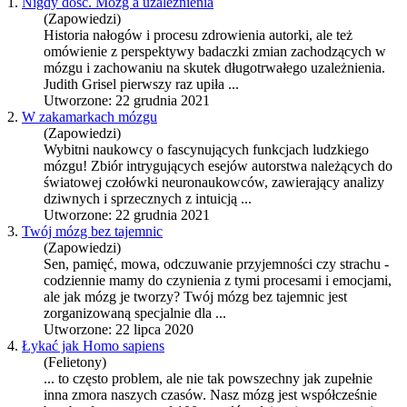
1.
Nigdy dość. Mózg a uzależnienia
(Zapowiedzi)
Historia nałogów i procesu zdrowienia autorki, ale też
omówienie z perspektywy badaczki zmian zachodzących w
mózg
u i zachowaniu na skutek długotrwałego uzależnienia.
Judith Grisel pierwszy raz upiła ...
Utworzone: 22 grudnia 2021
2.
W zakamarkach mózgu
(Zapowiedzi)
Wybitni naukowcy o fascynujących funkcjach ludzkiego
mózg
u! Zbiór intrygujących esejów autorstwa należących do
światowej czołówki neuronaukowców, zawierający analizy
dziwnych i sprzecznych z intuicją ...
Utworzone: 22 grudnia 2021
3.
Twój mózg bez tajemnic
(Zapowiedzi)
Sen, pamięć, mowa, odczuwanie przyjemności czy strachu -
codziennie mamy do czynienia z tymi procesami i emocjami,
ale jak
mózg
je tworzy? Twój
mózg
bez tajemnic jest
zorganizowaną specjalnie dla ...
Utworzone: 22 lipca 2020
4.
Łykać jak Homo sapiens
(Felietony)
... to często problem, ale nie tak powszechny jak zupełnie
inna zmora naszych czasów. Nasz
mózg
jest współcześnie