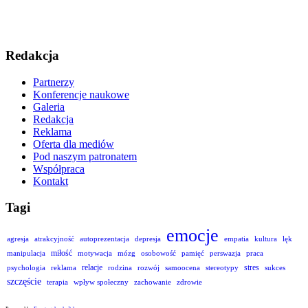
Redakcja
Partnerzy
Konferencje naukowe
Galeria
Redakcja
Reklama
Oferta dla mediów
Pod naszym patronatem
Współpraca
Kontakt
Tagi
emocje
agresja
atrakcyjność
autoprezentacja
depresja
empatia
kultura
lęk
miłość
manipulacja
motywacja
mózg
osobowość
pamięć
perswazja
praca
relacje
stres
psychologia
reklama
rodzina
rozwój
samoocena
stereotypy
sukces
szczęście
terapia
wpływ społeczny
zachowanie
zdrowie