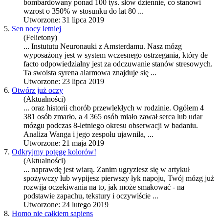
bombardowany ponad 100 tys. słów dziennie, co stanowi
wzrost o 350% w stosunku do lat 80 ...
Utworzone: 31 lipca 2019
5.
Sen nocy letniej
(Felietony)
... Instututu Neuronauki z Amsterdamu. Nasz
mózg
wyposażony jest w system wczesnego ostrzegania, który de
facto odpowiedzialny jest za odczuwanie stanów stresowych.
Ta swoista syrena alarmowa znajduje się ...
Utworzone: 23 lipca 2019
6.
Otwórz już oczy
(Aktualności)
... oraz historii chorób przewlekłych w rodzinie. Ogółem 4
381 osób zmarło, a 4 365 osób miało zawał serca lub udar
mózg
u podczas 8-letniego okresu obserwacji w badaniu.
Analiza Wanga i jego zespołu ujawniła, ...
Utworzone: 21 maja 2019
7.
Odkryjmy potęgę kolorów!
(Aktualności)
... naprawdę jest wiarą. Zanim ugryziesz się w artykuł
spożywczy lub wypijesz pierwszy łyk napoju, Twój
mózg
już
rozwija oczekiwania na to, jak może smakować - na
podstawie zapachu, tekstury i oczywiście ...
Utworzone: 24 lutego 2019
8.
Homo nie całkiem sapiens