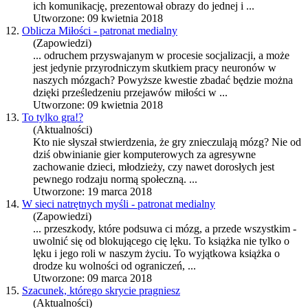
ich komunikację, prezentował obrazy do jednej i ...
Utworzone: 09 kwietnia 2018
12.
Oblicza Miłości - patronat medialny
(Zapowiedzi)
... odruchem przyswajanym w procesie socjalizacji, a może
jest jedynie przyrodniczym skutkiem pracy neuronów w
naszych
mózg
ach? Powyższe kwestie zbadać będzie można
dzięki prześledzeniu przejawów miłości w ...
Utworzone: 09 kwietnia 2018
13.
To tylko gra!?
(Aktualności)
Kto nie słyszał stwierdzenia, że gry znieczulają
mózg
? Nie od
dziś obwinianie gier komputerowych za agresywne
zachowanie dzieci, młodzieży, czy nawet dorosłych jest
pewnego rodzaju normą społeczną. ...
Utworzone: 19 marca 2018
14.
W sieci natrętnych myśli - patronat medialny
(Zapowiedzi)
... przeszkody, które podsuwa ci
mózg
, a przede wszystkim -
uwolnić się od blokującego cię lęku. To książka nie tylko o
lęku i jego roli w naszym życiu. To wyjątkowa książka o
drodze ku wolności od ograniczeń, ...
Utworzone: 09 marca 2018
15.
Szacunek, którego skrycie pragniesz
(Aktualności)