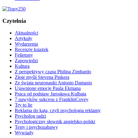
Czytelnia
Aktualności
Artykuły
Wydarzenia
Recenzje książek
Felietony
Zapowiedzi
Kultura
Z perspektywy czasu Philipa Zimbardo
Złote myśli Stevena Pinkera
Ze świata neuronauki Antonio Damasio
Ujawnione emocje Paula Ekmana
Praca od podstaw Jarosława Kulbata
7 nawyków sukcesu z FranklinCovey
Try to lie
Reklama do kąta, czyli psychologia reklamy
Psycholog radzi
Psychologiczny słownik angielsko-polski
Testy i psychozabawy
Wywiady