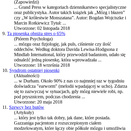
(Zapowiedzi)
... Grand Press w kategoriach dziennikarstwo specjalistyczne
oraz publicystyka. Autor takich książek jak „
Mózg
i błazen”
czy „W królestwie Monszatana”. Autor: Bogdan Wojciszke i
Marcin Rotkiewicz Tytuł: ...
Utworzone: 02 listopada 2018
9.
Ta piosenka obniża stres o 65%
(Piórem Psychologa)
...
mózg
u oraz fizjologię, jak puls, ciśnienie czy ilość
oddechów. Według doktora Davida Lewisa-Hodgsona z
Mindlab International, który przewodził badaniom, udało się
odnaleźć jedną piosenkę, która wprowadzała ...
Utworzone: 18 września 2018
10.
Syndrom ostatniej piosenki
(Aktualności)
... w Durham. Około 90% z nas co najmniej raz w tygodniu
doświadcza "earworm" (melodii wpadającej w ucho). Zdarza
się to zazwyczaj w sytuacjach, gdy
mózg
niewiele robi, np.
pod prysznicem, podczas chodzenia ...
Utworzone: 20 maja 2018
11.
Szewcy bez butów
(Artykuły)
... który jest tylko tak dobry, jak dane, które posiada.
Gazzaniga pacjentom z rozszczepionym ciałem
modzelowatym, które łączy obie półkule
mózg
u i umożliwia