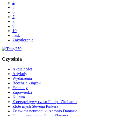
4
5
6
7
8
9
10
nast.
Zakończenie
Czytelnia
Aktualności
Artykuły
Wydarzenia
Recenzje książek
Felietony
Zapowiedzi
Kultura
Z perspektywy czasu Philipa Zimbardo
Złote myśli Stevena Pinkera
Ze świata neuronauki Antonio Damasio
Ujawnione emocje Paula Ekmana