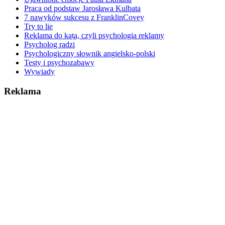
Praca od podstaw Jarosława Kulbata
7 nawyków sukcesu z FranklinCovey
Try to lie
Reklama do kąta, czyli psychologia reklamy
Psycholog radzi
Psychologiczny słownik angielsko-polski
Testy i psychozabawy
Wywiady
Reklama