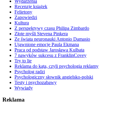
Wydarzenia
Recenzje książek
Felietony
Zapowiedzi
Kultura
Z perspektywy czasu Philipa Zimbardo
Złote myśli Stevena Pinkera
Ze świata neuronauki Antonio Damasio
Ujawnione emocje Paula Ekmana
Praca od podstaw Jarosława Kulbata
7 nawyków sukcesu z FranklinCovey
Try to lie
Reklama do kąta, czyli psychologia reklamy
Psycholog radzi
Psychologiczny słownik angielsko-polski
Testy i psychozabawy
Wywiady
Reklama