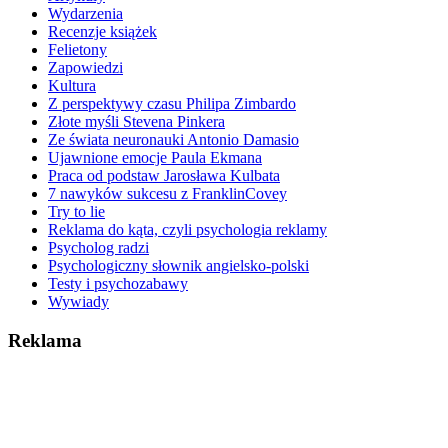
Wydarzenia
Recenzje książek
Felietony
Zapowiedzi
Kultura
Z perspektywy czasu Philipa Zimbardo
Złote myśli Stevena Pinkera
Ze świata neuronauki Antonio Damasio
Ujawnione emocje Paula Ekmana
Praca od podstaw Jarosława Kulbata
7 nawyków sukcesu z FranklinCovey
Try to lie
Reklama do kąta, czyli psychologia reklamy
Psycholog radzi
Psychologiczny słownik angielsko-polski
Testy i psychozabawy
Wywiady
Reklama