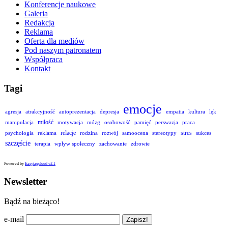
Konferencje naukowe
Galeria
Redakcja
Reklama
Oferta dla mediów
Pod naszym patronatem
Współpraca
Kontakt
Tagi
emocje
agresja
atrakcyjność
autoprezentacja
depresja
empatia
kultura
lęk
miłość
manipulacja
motywacja
mózg
osobowość
pamięć
perswazja
praca
relacje
stres
psychologia
reklama
rodzina
rozwój
samoocena
stereotypy
sukces
szczęście
terapia
wpływ społeczny
zachowanie
zdrowie
Powered by
Easytagcloud v2.1
Newsletter
Bądź na bieżąco!
e-mail