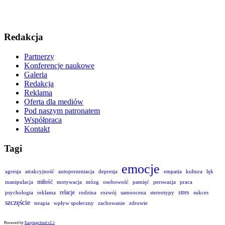
Redakcja
Partnerzy
Konferencje naukowe
Galeria
Redakcja
Reklama
Oferta dla mediów
Pod naszym patronatem
Współpraca
Kontakt
Tagi
emocje
agresja
atrakcyjność
autoprezentacja
depresja
empatia
kultura
lęk
miłość
manipulacja
motywacja
mózg
osobowość
pamięć
perswazja
praca
relacje
stres
psychologia
reklama
rodzina
rozwój
samoocena
stereotypy
sukces
szczęście
terapia
wpływ społeczny
zachowanie
zdrowie
Powered by
Easytagcloud v2.1