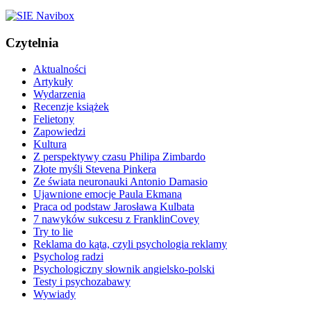
Czytelnia
Aktualności
Artykuły
Wydarzenia
Recenzje książek
Felietony
Zapowiedzi
Kultura
Z perspektywy czasu Philipa Zimbardo
Złote myśli Stevena Pinkera
Ze świata neuronauki Antonio Damasio
Ujawnione emocje Paula Ekmana
Praca od podstaw Jarosława Kulbata
7 nawyków sukcesu z FranklinCovey
Try to lie
Reklama do kąta, czyli psychologia reklamy
Psycholog radzi
Psychologiczny słownik angielsko-polski
Testy i psychozabawy
Wywiady