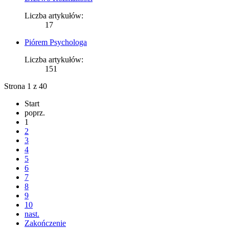
Liczba artykułów:
17
Piórem Psychologa
Liczba artykułów:
151
Strona 1 z 40
Start
poprz.
1
2
3
4
5
6
7
8
9
10
nast.
Zakończenie