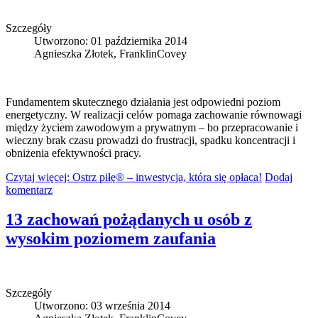
Szczegóły
Utworzono: 01 października 2014
Agnieszka Złotek, FranklinCovey
Fundamentem skutecznego działania jest odpowiedni poziom
energetyczny. W realizacji celów pomaga zachowanie równowagi
między życiem zawodowym a prywatnym – bo przepracowanie i
wieczny brak czasu prowadzi do frustracji, spadku koncentracji i
obniżenia efektywności pracy.
Czytaj więcej: Ostrz piłę® – inwestycja, która się opłaca!
Dodaj
komentarz
13 zachowań pożądanych u osób z
wysokim poziomem zaufania
Szczegóły
Utworzono: 03 września 2014