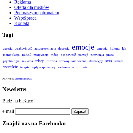
Reklama
Oferta dla mediów
Pod naszym patronatem
Współpraca
Kontakt
Tagi
emocje
agresja
atrakcyjność
autoprezentacja
depresja
empatia
kultura
lęk
miłość
manipulacja
motywacja
mózg
osobowość
pamięć
perswazja
praca
relacje
stres
psychologia
reklama
rodzina
rozwój
samoocena
stereotypy
sukces
szczęście
terapia
wpływ społeczny
zachowanie
zdrowie
Powered by
Easytagcloud v2.1
Newsletter
Bądź na bieżąco!
e-mail
Znajdź nas na Facebooku