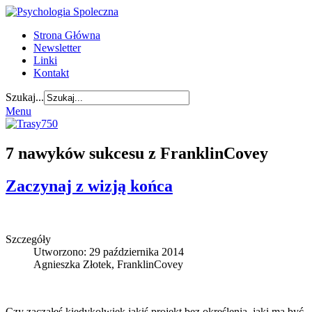
Strona Główna
Newsletter
Linki
Kontakt
Szukaj...
Menu
7 nawyków sukcesu z FranklinCovey
Zaczynaj z wizją końca
Szczegóły
Utworzono: 29 października 2014
Agnieszka Złotek, FranklinCovey
Czy zacząłeś kiedykolwiek jakiś projekt bez określenia, jaki ma być