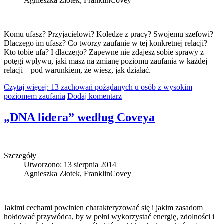
Agnieszka Złotek, FranklinCovey
Komu ufasz? Przyjacielowi? Koledze z pracy? Swojemu szefowi?
Dlaczego im ufasz? Co tworzy zaufanie w tej konkretnej relacji?
Kto tobie ufa? I dlaczego? Zapewne nie zdajesz sobie sprawy z
potęgi wpływu, jaki masz na zmianę poziomu zaufania w każdej
relacji – pod warunkiem, że wiesz, jak działać.
Czytaj więcej: 13 zachowań pożądanych u osób z wysokim
poziomem zaufania
Dodaj komentarz
„DNA lidera” według Coveya
Szczegóły
Utworzono: 13 sierpnia 2014
Agnieszka Złotek, FranklinCovey
Jakimi cechami powinien charakteryzować się i jakim zasadom
hołdować przywódca, by w pełni wykorzystać energię, zdolności i