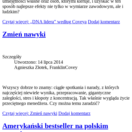
umiejętności własne oraz osób, którymi kieruje, i uzyskać w ten
sposób najlepsze efekty nie tylko w wymiarze zawodowym, ale i
ludzkim?
Czytaj więcej: „DNA lidera” według Coveya
Dodaj komentarz
Zmień nawyki
Szczegóły
Utworzono: 14 lipca 2014
Agnieszka Złotek, FranklinCovey
Wszyscy dobrze to znamy: ciągłe spotkania i narady, z których
najczęściej niewiele wynika, przepracowanie, gigantyczne
zaległości, stres i kłopoty z koncentracją. Tak właśnie wygląda życie
przeciętnego menedżera. Czy można temu zaradzić?
Czytaj więcej: Zmień nawyki
Dodaj komentarz
Amerykański bestseller na polskim