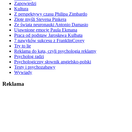
Zapowiedzi
Kultura
Z perspektywy czasu Philipa Zimbardo
Złote myśli Stevena Pinkera
Ze świata neuronauki Antonio Damasio
Ujawnione emocje Paula Ekmana
Praca od podstaw Jarosława Kulbata
7 nawyków sukcesu z FranklinCovey
Try to lie
Reklama do kąta, czyli psychologia reklamy
Psycholog radzi
Psychologiczny słownik angielsko-polski
Testy i psychozabawy
Wywiady
Reklama