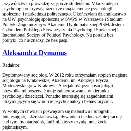
przywództwa i prowadzę zajęcia ze studentami. Młodzi adepci
psychologii odkrywają razem ze mną tajemnice psychologii
społecznej i marketingu politycznego. Ukończyłam dziennikarstwo
na UW, psychologię społeczną w SWPS w Warszawie i Studium
Polityki Zagranicznej w Akademii Dyplomatycznej PISM. Jestem
Członkiem Polskiego Stowarzyszenia Psychologii Społecznej i
International Society of Political Psychology. Na portalu bez
polityki, co nie znaczy, że bez pasji.
Aleksandra Dymanus
Redaktor
Dyplomowany socjolog. W 2012 roku otrzymałam stopień magistra
socjologii na Krakowskiej Akademii im. Andrzeja Frycza
Modrzewskiego w Krakowie. Specjalność psychosocjologii
pozwoliła mi poszerzać moje zainteresowania w kierunku
psychologii dziecięcej. Ponadto interesuję się zagadnieniami
utrzymującymi się w nurcie psychoanalizy i behawioryzmu.
W wolnych chwilach poświęcam się malarstwu i fotografii.
Interesuję się także siatkówką, pływaniem i jednocześnie pracuję
nad tym, by otaczać się ludźmi, którzy czynią moje życie
piękniejszym.