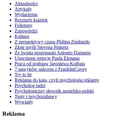
Aktualności
Artykuły
Wydarzenia
Recenzje książek
Felietony
Zapowiedzi
Kultura
Z perspektywy czasu Philipa Zimbardo
Złote myśli Stevena Pinkera
Ze świata neuronauki Antonio Damasio
Ujawnione emocje Paula Ekmana
Praca od podstaw Jarosława Kulbata
7 nawyków sukcesu z FranklinCovey
Try to lie
Reklama do kąta, czyli psychologia reklamy
Psycholog radzi
Psychologiczny słownik angielsko-polski
Testy i psychozabawy
Wywiady
Reklama