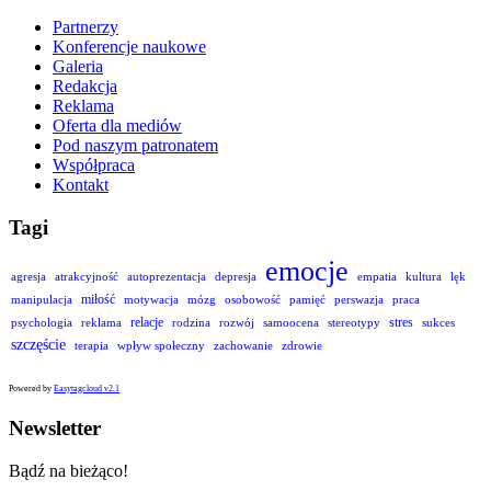
Partnerzy
Konferencje naukowe
Galeria
Redakcja
Reklama
Oferta dla mediów
Pod naszym patronatem
Współpraca
Kontakt
Tagi
emocje
agresja
atrakcyjność
autoprezentacja
depresja
empatia
kultura
lęk
miłość
manipulacja
motywacja
mózg
osobowość
pamięć
perswazja
praca
relacje
stres
psychologia
reklama
rodzina
rozwój
samoocena
stereotypy
sukces
szczęście
terapia
wpływ społeczny
zachowanie
zdrowie
Powered by
Easytagcloud v2.1
Newsletter
Bądź na bieżąco!