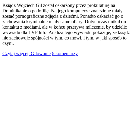
Ksiądz Wojciech Gil został oskarżony przez prokuraturę na
Dominikanie o pedofilię. Na jego komputerze znalezione miały
zostać pornograficzne zdjęcia z dziećmi. Ponadto oskarżać go o
zachowania kryminalne miały same ofiary. Dotychczas unikał on
kontaktu z mediami, ale w końcu przerywa milczenie, by udzielić
wywiadu dla TVP Info. Analiza tego wywiadu pokazuje, że ksiądz
nie zachowuje spójności w tym, co mówi, i tym, w jaki sposób to
czyni.
Czytaj więcej: Gilowanie
6 komentarzy