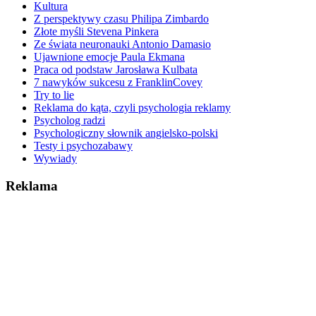
Kultura
Z perspektywy czasu Philipa Zimbardo
Złote myśli Stevena Pinkera
Ze świata neuronauki Antonio Damasio
Ujawnione emocje Paula Ekmana
Praca od podstaw Jarosława Kulbata
7 nawyków sukcesu z FranklinCovey
Try to lie
Reklama do kąta, czyli psychologia reklamy
Psycholog radzi
Psychologiczny słownik angielsko-polski
Testy i psychozabawy
Wywiady
Reklama