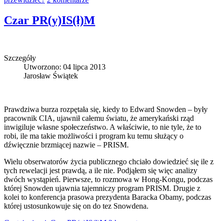
Czar PR(y)IS(ł)M
Szczegóły
Utworzono: 04 lipca 2013
Jarosław Świątek
Prawdziwa burza rozpętała się, kiedy to Edward Snowden – były
pracownik CIA, ujawnił całemu światu, że amerykański rząd
inwigiluje własne społeczeństwo. A właściwie, to nie tyle, że to
robi, ile ma takie możliwości i program ku temu służący o
dźwięcznie brzmiącej nazwie – PRISM.
Wielu obserwatorów życia publicznego chciało dowiedzieć się ile z
tych rewelacji jest prawdą, a ile nie. Podjąłem się więc analizy
dwóch wystąpień. Pierwsze, to rozmowa w Hong-Kongu, podczas
której Snowden ujawnia tajemniczy program PRISM. Drugie z
kolei to konferencja prasowa prezydenta Baracka Obamy, podczas
której ustosunkowuje się on do tez Snowdena.