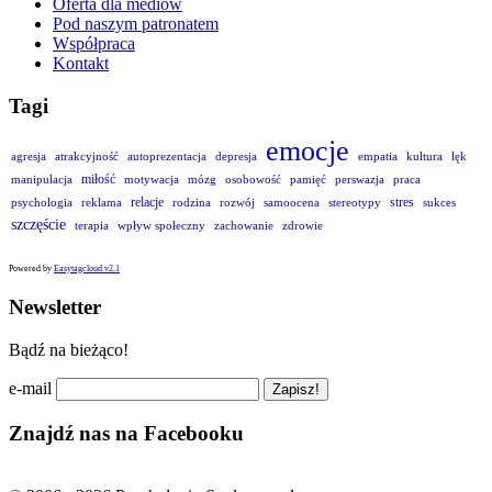
Oferta dla mediów
Pod naszym patronatem
Współpraca
Kontakt
Tagi
emocje
agresja
atrakcyjność
autoprezentacja
depresja
empatia
kultura
lęk
miłość
manipulacja
motywacja
mózg
osobowość
pamięć
perswazja
praca
relacje
stres
psychologia
reklama
rodzina
rozwój
samoocena
stereotypy
sukces
szczęście
terapia
wpływ społeczny
zachowanie
zdrowie
Powered by
Easytagcloud v2.1
Newsletter
Bądź na bieżąco!
e-mail
Znajdź nas na Facebooku