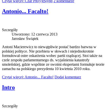
Czytaj więcej: Czar PR(y)IS(ł)M
2 komentarze
Antonio... Facalto!
Szczegóły
Utworzono: 12 czerwca 2013
Jarosław Świątek
Antoni Macierewicz to niewątpliwie postać bardzo barwna w
polskiej polityce. Nie przebiera w słowach i niejednokrotnie
formułował ostre oskarżenia wobec partii rządzącej. Stoi także na
czele zespołu parlamentarnego ds. wyjaśnienia katastrofy
smoleńskiej, gdzie wspólnie ze swoimi ekspertami formułuje teorie
zamachu na polskiego prezydenta 10 kwietnia 2010 roku.
Czytaj więcej: Antonio... Facalto!
Dodaj komentarz
Intro
Szczegóły