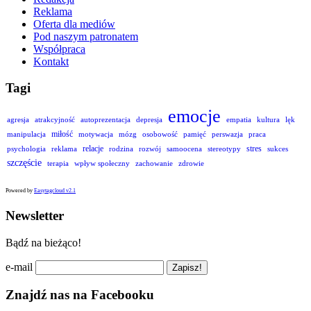
Reklama
Oferta dla mediów
Pod naszym patronatem
Współpraca
Kontakt
Tagi
emocje
agresja
atrakcyjność
autoprezentacja
depresja
empatia
kultura
lęk
miłość
manipulacja
motywacja
mózg
osobowość
pamięć
perswazja
praca
relacje
stres
psychologia
reklama
rodzina
rozwój
samoocena
stereotypy
sukces
szczęście
terapia
wpływ społeczny
zachowanie
zdrowie
Powered by
Easytagcloud v2.1
Newsletter
Bądź na bieżąco!
e-mail
Znajdź nas na Facebooku