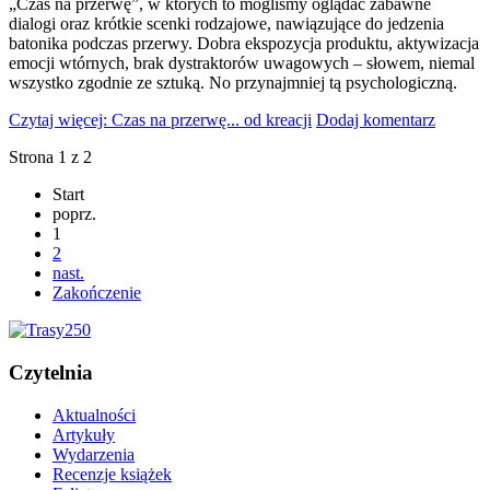
„Czas na przerwę”, w których to mogliśmy oglądać zabawne
dialogi oraz krótkie scenki rodzajowe, nawiązujące do jedzenia
batonika podczas przerwy. Dobra ekspozycja produktu, aktywizacja
emocji wtórnych, brak dystraktorów uwagowych – słowem, niemal
wszystko zgodnie ze sztuką. No przynajmniej tą psychologiczną.
Czytaj więcej: Czas na przerwę... od kreacji
Dodaj komentarz
Strona 1 z 2
Start
poprz.
1
2
nast.
Zakończenie
Czytelnia
Aktualności
Artykuły
Wydarzenia
Recenzje książek