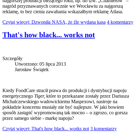
najgorszej produkcji bieżącego roku, np. do tzw. „Chamletów” –
nagród przyznawanych corocznie we Wrocławiu za najgorszą
reklamę, to bez cienia zawahania wskazałbym reklamę Atlasa.
Czytaj więcej: Dzwoniła NASA, że źle wydana kasa
4 komentarzy
That's how black... works not
Szczegóły
Utworzono: 05 lipca 2013
Jarosław Świątek
Kiedy FoodCare stracił prawa do produkcji i dystrybucji napoju
energetycznego
Tiger,
które to przekazane zostały przez Dariusza
Michalczewskiego wadowickiemu Maspexowi, nastroje na
pokładzie koncernu musiały nie być najlepsze. W jaki bowiem
sposób zastąpić wypromowaną tak mocno – o zgrozo, co gorsza
przez samego siebie - markę napoju?
Czytaj więcej: That's how black... works not
3 komentarzy