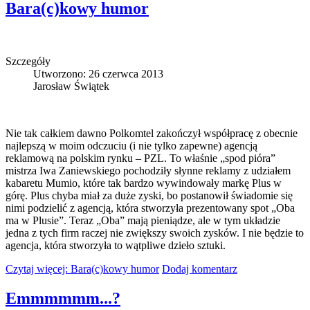
Bara(c)kowy humor
Szczegóły
Utworzono: 26 czerwca 2013
Jarosław Świątek
Nie tak całkiem dawno Polkomtel zakończył współpracę z obecnie
najlepszą w moim odczuciu (i nie tylko zapewne) agencją
reklamową na polskim rynku – PZL. To właśnie „spod pióra”
mistrza Iwa Zaniewskiego pochodziły słynne reklamy z udziałem
kabaretu Mumio, które tak bardzo wywindowały markę Plus w
górę. Plus chyba miał za duże zyski, bo postanowił świadomie się
nimi podzielić z agencją, która stworzyła prezentowany spot „Oba
ma w Plusie”. Teraz „Oba” mają pieniądze, ale w tym układzie
jedna z tych firm raczej nie zwiększy swoich zysków. I nie będzie to
agencja, która stworzyła to wątpliwe dzieło sztuki.
Czytaj więcej: Bara(c)kowy humor
Dodaj komentarz
Emmmmmm...?