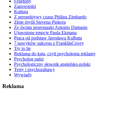
Felietony
Zapowiedzi
Kultura
Z perspektywy czasu Philipa Zimbardo
Złote myśli Stevena Pinkera
Ze świata neuronauki Antonio Damasio
Ujawnione emocje Paula Ekmana
Praca od podstaw Jarosława Kulbata
7 nawyków sukcesu z FranklinCovey
Try to lie
Reklama do kąta, czyli psychologia reklamy
Psycholog radzi
Psychologiczny słownik angielsko-polski
Testy i psychozabawy
Wywiady
Reklama