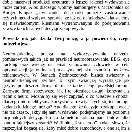
dobie masowej produkcji argument o lepszej jakości wydawać się
może żartem. Albo dlaczego wolimy hamburgery z McDonalda od
Burger Kinga? „Uwiązanie” do marki poprzez zastosowanie
różnych metod wpływu sprawia, że już od najmłodszych lat stajemy
się nieświadomymi klientami wytrenowanymi do podejmowania
zawsze takich samych decyzji zakupowych.
Powiedz mi, jak działa Twój mózg, a ja powiem Ci, czego
potrzebujesz
Neuromarketing polega na wykorzystywaniu narzędzi
pomiarowych takich jak na przykład neuroobrazowanie, EEG, eye
tracking oraz wiedzy na temat zachowania człowieka w celu
optymalizacji (albo inaczej maksymalnej skuteczności) bodźców
reklamowych. W Stanach Zjednoczonych biznes związany z
neuromarketingiem kwitnie, o czym świadczą wyrastające jak
grzyby po deszcze firmy oferujące takie usługi przedsiębiorcom.
Zarówno firmy spożywcze, jak i te oferujące usługi, korzystają z
technik neuro. Można by się więc zapytać, o co właściwie chodzi,
dlaczego nie mielibyśmy korzystać z rozwijających się technologii
badania ludzkiego mózgu? Ano dlatego, że decyzje o zakupie wcale
nie tak często, jakby się nam wydawało, podejmujemy na poziomie
racjonalnych decyzji. Po co kobietom kolejna para butów albo
panom fajniejszy zegarek? W filmie „Testosteron” padają słowa, że
mężczyźni bogacą się, żeby mieć dobre samochody, a one są im z