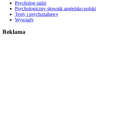
Psycholog radzi
Psychologiczny słownik angielsko-polski
Testy i psychozabawy
Wywiady
Reklama