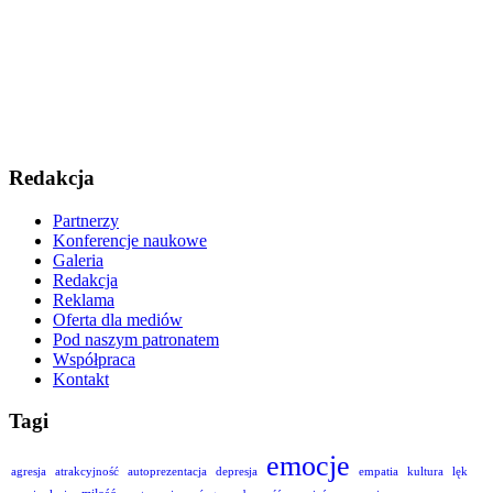
Redakcja
Partnerzy
Konferencje naukowe
Galeria
Redakcja
Reklama
Oferta dla mediów
Pod naszym patronatem
Współpraca
Kontakt
Tagi
emocje
agresja
atrakcyjność
autoprezentacja
depresja
empatia
kultura
lęk