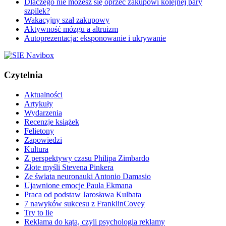
Dlaczego nie możesz się oprzeć zakupowi kolejnej pary
szpilek?
Wakacyjny szał zakupowy
Aktywność mózgu a altruizm
Autoprezentacja: eksponowanie i ukrywanie
Czytelnia
Aktualności
Artykuły
Wydarzenia
Recenzje książek
Felietony
Zapowiedzi
Kultura
Z perspektywy czasu Philipa Zimbardo
Złote myśli Stevena Pinkera
Ze świata neuronauki Antonio Damasio
Ujawnione emocje Paula Ekmana
Praca od podstaw Jarosława Kulbata
7 nawyków sukcesu z FranklinCovey
Try to lie
Reklama do kąta, czyli psychologia reklamy