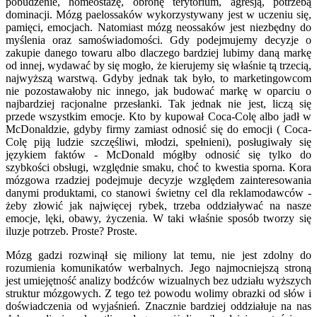
pobudzenie, homeostazę, obronę terytorium, agresją, potrzebą
dominacji. Mózg paelossaków wykorzystywany jest w uczeniu się,
pamięci, emocjach. Natomiast mózg neossaków jest niezbędny do
myślenia oraz samoświadomości. Gdy podejmujemy decyzje o
zakupie danego towaru albo dlaczego bardziej lubimy daną markę
od innej, wydawać by się mogło, że kierujemy się właśnie tą trzecią,
najwyższą warstwą. Gdyby jednak tak było, to marketingowcom
nie pozostawałoby nic innego, jak budować markę w oparciu o
najbardziej racjonalne przesłanki. Tak jednak nie jest, liczą się
przede wszystkim emocje. Kto by kupował Coca-Colę albo jadł w
McDonaldzie, gdyby firmy zamiast odnosić się do emocji ( Coca-
Colę piją ludzie szczęśliwi, młodzi, spełnieni), posługiwały się
językiem faktów - McDonald mógłby odnosić się tylko do
szybkości obsługi, względnie smaku, choć to kwestia sporna. Kora
mózgowa rzadziej podejmuje decyzje względem zainteresowania
danymi produktami, co stanowi świetny cel dla reklamodawców -
żeby złowić jak najwięcej rybek, trzeba oddziaływać na nasze
emocje, lęki, obawy, życzenia. W taki właśnie sposób tworzy się
iluzje potrzeb. Proste? Proste.
Mózg gadzi rozwinął się miliony lat temu, nie jest zdolny do
rozumienia komunikatów werbalnych. Jego najmocniejszą stroną
jest umiejętność analizy bodźców wizualnych bez udziału wyższych
struktur mózgowych. Z tego też powodu wolimy obrazki od słów i
doświadczenia od wyjaśnień. Znacznie bardziej oddziałuje na nas