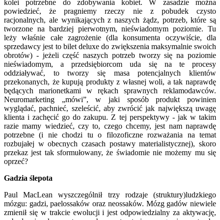
kolei potrzebne do zdobywania kobiet. W zasadzie można
powiedzieć, że pragniemy rzeczy nie z pobudek czysto
racjonalnych, ale wynikających z naszych żądz, potrzeb, które są
tworzone na bardziej pierwotnym, nieświadomym poziomie. Tu
leży właśnie całe zagrożenie (dla konsumenta oczywiście, dla
sprzedawcy jest to bilet deluxe do zwiększenia maksymalnie swoich
obrotów) - jeżeli część naszych potrzeb tworzy się na poziomie
nieświadomym, a przedsiębiorcom uda się na te procesy
oddziaływać, to tworzy się masa potencjalnych klientów
przekonanych, że kupują produkty z własnej woli, a tak naprawdę
będących marionetkami w rękach sprawnych reklamodawców.
Neuromarketing „mówi”, w jaki sposób produkt powinien
wyglądać, pachnieć, szeleścić, aby zwrócić jak największą uwagę
klienta i zachęcić go do zakupu. Z tej perspektywy - jak w takim
razie mamy wiedzieć, czy to, czego chcemy, jest nam naprawdę
potrzebne (i nie chodzi tu o filozoficzne rozważania na temat
rozbujałej w obecnych czasach postawy materialistycznej), skoro
przekaz jest tak sformułowany, że świadomie nie możemy mu się
oprzeć?
Gadzia ślepota
Paul MacLean wyszczególnił trzy rodzaje (struktury)ludzkiego
mózgu: gadzi, paelossaków oraz neossaków. Mózg gadów niewiele
zmienił się w trakcie ewolucji i jest odpowiedzialny za aktywację,