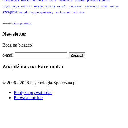
miłość
manipulacja
motywacja
mózg
osobowość
pamięć
perswazja
praca
relacje
stres
psychologia
reklama
rodzina
rozwój
samoocena
stereotypy
sukces
szczęście
terapia
wpływ społeczny
zachowanie
zdrowie
Powered by
Easytagcloud v2.1
Newsletter
Bądź na bieżąco!
e-mail
Znajdź nas na Facebooku
© 2006 - 2026 Psychologia-Spoleczna.pl
Polityka prywatności
Prawa autorskie