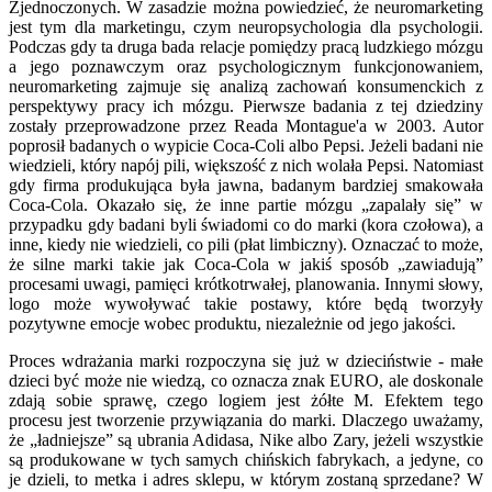
Zjednoczonych. W zasadzie można powiedzieć, że neuromarketing
jest tym dla marketingu, czym neuropsychologia dla psychologii.
Podczas gdy ta druga bada relacje pomiędzy pracą ludzkiego mózgu
a jego poznawczym oraz psychologicznym funkcjonowaniem,
neuromarketing zajmuje się analizą zachowań konsumenckich z
perspektywy pracy ich mózgu. Pierwsze badania z tej dziedziny
zostały przeprowadzone przez Reada Montague'a w 2003. Autor
poprosił badanych o wypicie Coca-Coli albo Pepsi. Jeżeli badani nie
wiedzieli, który napój pili, większość z nich wolała Pepsi. Natomiast
gdy firma produkująca była jawna, badanym bardziej smakowała
Coca-Cola. Okazało się, że inne partie mózgu „zapalały się” w
przypadku gdy badani byli świadomi co do marki (kora czołowa), a
inne, kiedy nie wiedzieli, co pili (płat limbiczny). Oznaczać to może,
że silne marki takie jak Coca-Cola w jakiś sposób „zawiadują”
procesami uwagi, pamięci krótkotrwałej, planowania. Innymi słowy,
logo może wywoływać takie postawy, które będą tworzyły
pozytywne emocje wobec produktu, niezależnie od jego jakości.
Proces wdrażania marki rozpoczyna się już w dzieciństwie - małe
dzieci być może nie wiedzą, co oznacza znak EURO, ale doskonale
zdają sobie sprawę, czego logiem jest żółte M. Efektem tego
procesu jest tworzenie przywiązania do marki. Dlaczego uważamy,
że „ładniejsze” są ubrania Adidasa, Nike albo Zary, jeżeli wszystkie
są produkowane w tych samych chińskich fabrykach, a jedyne, co
je dzieli, to metka i adres sklepu, w którym zostaną sprzedane? W