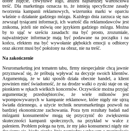
dobre zdjęcie, chwytliwe logo, aniżeli najbardziej wartościowa
treść. Dla marketingu oznacza to, że istnieją specyficzne zasady
tworzenia kampanii reklamowych, wizerunku marki w oparciu
właśnie o działanie gadziego mózgu. Każdego dnia zarzuca się nas
zewsząd tysiącami informacji, ich wartość dla reklamodawców jest
znikoma, jeżeli nie mówią one językiem gadziego mózgu. Można
by to ująć w sześciu zasadach: ma być prosto, zrozumiale,
najważniejsze informacje mają być podawane na początku i na
końcu, efektem ma być wywołanie głębokich emocji u odbiorcy
oraz akcent musi być położony na obraz, nie na treść.
Na zakończenie
Neuromarketing jest tematem tabu, firmy niespecjalnie chcą jawnie
przyznawać się, że próbują wpływać na decyzje swoich klientów.
Argumentują, że w taki sposób działa obecnie handel, a klient
powinien mieć świadomość, że na drodze walki o zyski staje on się
pionkiem w rękach wielkich koncernów. Oczywiście można przyjąć
argumentację przedsiębiorców, że wiele milionów jest
wpompowywanych w kampanie reklamowe, które nigdy nie ujrzą
światła dziennego, a użycie technik neuromarketingu pozwoli na
bardziej ekonomiczne zachowania. Poza tym rezultaty badań nad
mózgami konsumentów mogą się przyczynić do zwiększenia
skuteczności kampanii społecznych, na przykład w walce z
paleniem. Problem polega na tym, że my jako konsumenci nigdy nie