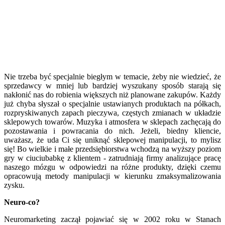
Nie trzeba być specjalnie biegłym w temacie, żeby nie wiedzieć, że
sprzedawcy w mniej lub bardziej wyszukany sposób starają się
nakłonić nas do robienia większych niż planowane zakupów. Każdy
już chyba słyszał o specjalnie ustawianych produktach na półkach,
rozpryskiwanych zapach pieczywa, częstych zmianach w układzie
sklepowych towarów. Muzyka i atmosfera w sklepach zachęcają do
pozostawania i powracania do nich. Jeżeli, biedny kliencie,
uważasz, że uda Ci się uniknąć sklepowej manipulacji, to mylisz
się! Bo wielkie i małe przedsiębiorstwa wchodzą na wyższy poziom
gry w ciuciubabkę z klientem - zatrudniają firmy analizujące pracę
naszego mózgu w odpowiedzi na różne produkty, dzięki czemu
opracowują metody manipulacji w kierunku zmaksymalizowania
zysku.
Neuro-co?
Neuromarketing zaczął pojawiać się w 2002 roku w Stanach