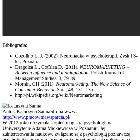
Bibliografia:
Cozolino L, J. (2002). Neuronauka w psychoterapii. Zysk i S-
ka, Poznań.
Dragolea L., Cotîrlea D. (2011).
NEUROMARKETING –
Between influence and maniupilation.
Polish Journal of
Management Studies. 3, 79-89.
Mornin, CH.(2011).
Neuromarketing: The New Science of
Consumer Behavior.
Soc , 48, 131–135.
http://pl.wikipedia.org/wiki/Neuromarketing
Autor:
Katarzyna Sanna
Strona www:
http://www.pracowniawsparcia.pl/
W 2012 roku otrzymała stopień magistra psychologii na
Uniwersytecie Adama Mickiewicza w Poznaniu. Jej
zainteresowania naukowe związane są z psychologią poznawczą,
psychologią społeczną, psychologią pozytywną seksuologią oraz