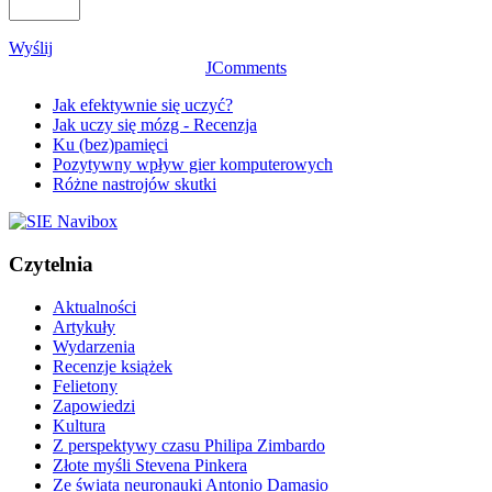
Wyślij
JComments
Jak efektywnie się uczyć?
Jak uczy się mózg - Recenzja
Ku (bez)pamięci
Pozytywny wpływ gier komputerowych
Różne nastrojów skutki
Czytelnia
Aktualności
Artykuły
Wydarzenia
Recenzje książek
Felietony
Zapowiedzi
Kultura
Z perspektywy czasu Philipa Zimbardo
Złote myśli Stevena Pinkera
Ze świata neuronauki Antonio Damasio