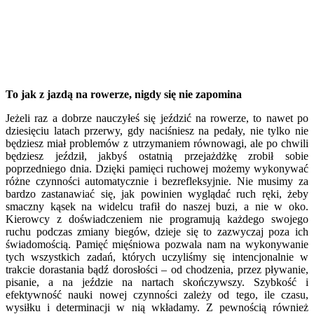
To jak z jazdą na rowerze, nigdy się nie zapomina
Jeżeli raz a dobrze nauczyłeś się jeździć na rowerze, to nawet po
dziesięciu latach przerwy, gdy naciśniesz na pedały, nie tylko nie
będziesz miał problemów z utrzymaniem równowagi, ale po chwili
będziesz jeździł, jakbyś ostatnią przejażdżkę zrobił sobie
poprzedniego dnia. Dzięki pamięci ruchowej możemy wykonywać
różne czynności automatycznie i bezrefleksyjnie. Nie musimy za
bardzo zastanawiać się, jak powinien wyglądać ruch ręki, żeby
smaczny kąsek na widelcu trafił do naszej buzi, a nie w oko.
Kierowcy z doświadczeniem nie programują każdego swojego
ruchu podczas zmiany biegów, dzieje się to zazwyczaj poza ich
świadomością. Pamięć mięśniowa pozwala nam na wykonywanie
tych wszystkich zadań, których uczyliśmy się intencjonalnie w
trakcie dorastania bądź dorosłości – od chodzenia, przez pływanie,
pisanie, a na jeździe na nartach skończywszy. Szybkość i
efektywność nauki nowej czynności zależy od tego, ile czasu,
wysiłku i determinacji w nią wkładamy. Z pewnością również