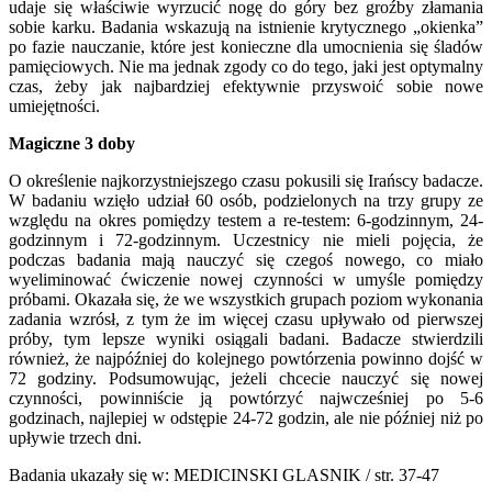
udaje się właściwie wyrzucić nogę do góry bez groźby złamania
sobie karku. Badania wskazują na istnienie krytycznego „okienka”
po fazie nauczanie, które jest konieczne dla umocnienia się śladów
pamięciowych. Nie ma jednak zgody co do tego, jaki jest optymalny
czas, żeby jak najbardziej efektywnie przyswoić sobie nowe
umiejętności.
Magiczne 3 doby
O określenie najkorzystniejszego czasu pokusili się Irańscy badacze.
W badaniu wzięło udział 60 osób, podzielonych na trzy grupy ze
względu na okres pomiędzy testem a re-testem: 6-godzinnym, 24-
godzinnym i 72-godzinnym. Uczestnicy nie mieli pojęcia, że
podczas badania mają nauczyć się czegoś nowego, co miało
wyeliminować ćwiczenie nowej czynności w umyśle pomiędzy
próbami. Okazała się, że we wszystkich grupach poziom wykonania
zadania wzrósł, z tym że im więcej czasu upływało od pierwszej
próby, tym lepsze wyniki osiągali badani. Badacze stwierdzili
również, że najpóźniej do kolejnego powtórzenia powinno dojść w
72 godziny. Podsumowując, jeżeli chcecie nauczyć się nowej
czynności, powinniście ją powtórzyć najwcześniej po 5-6
godzinach, najlepiej w odstępie 24-72 godzin, ale nie później niż po
upływie trzech dni.
Badania ukazały się w: MEDICINSKI GLASNIK / str. 37-47