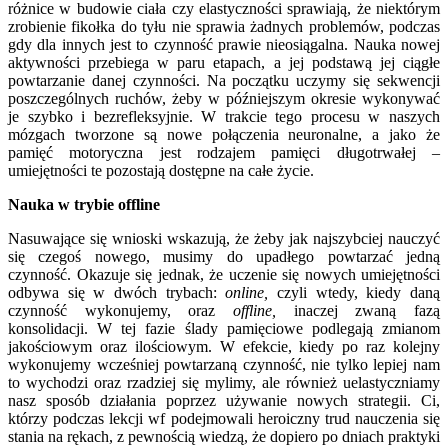
różnice w budowie ciała czy elastyczności sprawiają, że niektórym
zrobienie fikołka do tyłu nie sprawia żadnych problemów, podczas
gdy dla innych jest to czynność prawie nieosiągalna. Nauka nowej
aktywności przebiega w paru etapach, a jej podstawą jej ciągłe
powtarzanie danej czynności. Na początku uczymy się sekwencji
poszczególnych ruchów, żeby w późniejszym okresie wykonywać
je szybko i bezrefleksyjnie. W trakcie tego procesu w naszych
mózgach tworzone są nowe połączenia neuronalne, a jako że
pamięć motoryczna jest rodzajem pamięci długotrwałej –
umiejętności te pozostają dostępne na całe życie.
Nauka w trybie offline
Nasuwające się wnioski wskazują, że żeby jak najszybciej nauczyć
się czegoś nowego, musimy do upadłego powtarzać jedną
czynność. Okazuje się jednak, że uczenie się nowych umiejętności
odbywa się w dwóch trybach:
online,
czyli wtedy, kiedy daną
czynność wykonujemy, oraz
offline,
inaczej zwaną fazą
konsolidacji. W tej fazie ślady pamięciowe podlegają zmianom
jakościowym oraz ilościowym. W efekcie, kiedy po raz kolejny
wykonujemy wcześniej powtarzaną czynność, nie tylko lepiej nam
to wychodzi oraz rzadziej się mylimy, ale również uelastyczniamy
nasz sposób działania poprzez używanie nowych strategii. Ci,
którzy podczas lekcji wf podejmowali heroiczny trud nauczenia się
stania na rękach, z pewnością wiedzą, że dopiero po dniach praktyki