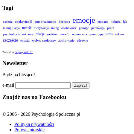
Tagi
emocje
agresja
atrakcyjność
autoprezentacja
depresja
empatia
kultura
lęk
miłość
manipulacja
motywacja
mózg
osobowość
pamięć
perswazja
praca
relacje
stres
psychologia
reklama
rodzina
rozwój
samoocena
stereotypy
sukces
szczęście
terapia
wpływ społeczny
zachowanie
zdrowie
Powered by
Easytagcloud v2.1
Newsletter
Bądź na bieżąco!
e-mail
Znajdź nas na Facebooku
© 2006 - 2026 Psychologia-Spoleczna.pl
Polityka prywatności
Prawa autorskie