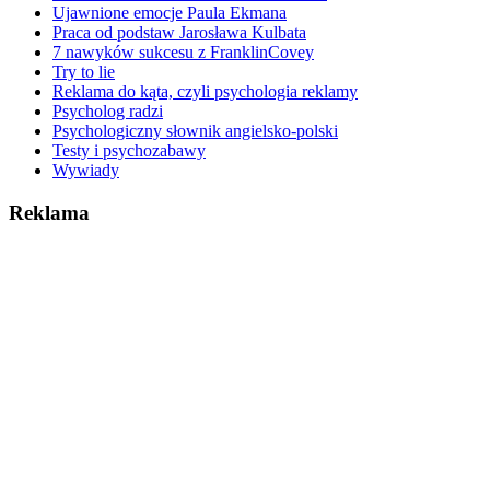
Ujawnione emocje Paula Ekmana
Praca od podstaw Jarosława Kulbata
7 nawyków sukcesu z FranklinCovey
Try to lie
Reklama do kąta, czyli psychologia reklamy
Psycholog radzi
Psychologiczny słownik angielsko-polski
Testy i psychozabawy
Wywiady
Reklama