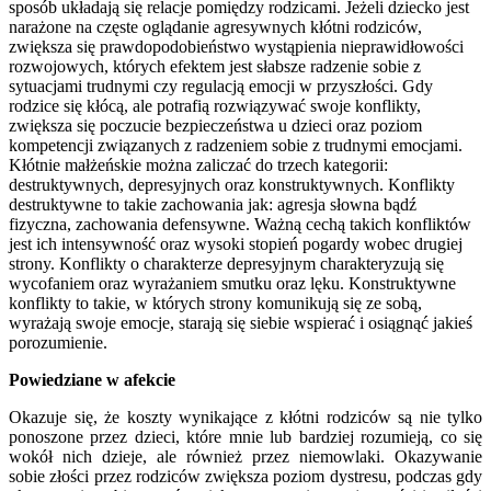
sposób układają się relacje pomiędzy rodzicami. Jeżeli dziecko jest
narażone na częste oglądanie agresywnych kłótni rodziców,
zwiększa się prawdopodobieństwo wystąpienia nieprawidłowości
rozwojowych, których efektem jest słabsze radzenie sobie z
sytuacjami trudnymi czy regulacją emocji w przyszłości. Gdy
rodzice się kłócą, ale potrafią rozwiązywać swoje konflikty,
zwiększa się poczucie bezpieczeństwa u dzieci oraz poziom
kompetencji związanych z radzeniem sobie z trudnymi emocjami.
Kłótnie małżeńskie można zaliczać do trzech kategorii:
destruktywnych, depresyjnych oraz konstruktywnych. Konflikty
destruktywne to takie zachowania jak: agresja słowna bądź
fizyczna, zachowania defensywne. Ważną cechą takich konfliktów
jest ich intensywność oraz wysoki stopień pogardy wobec drugiej
strony. Konflikty o charakterze depresyjnym charakteryzują się
wycofaniem oraz wyrażaniem smutku oraz lęku. Konstruktywne
konflikty to takie, w których strony komunikują się ze sobą,
wyrażają swoje emocje, starają się siebie wspierać i osiągnąć jakieś
porozumienie.
Powiedziane w afekcie
Okazuje się, że koszty wynikające z kłótni rodziców są nie tylko
ponoszone przez dzieci, które mnie lub bardziej rozumieją, co się
wokół nich dzieje, ale również przez niemowlaki. Okazywanie
sobie złości przez rodziców zwiększa poziom dystresu, podczas gdy