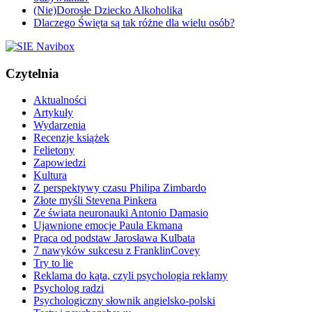
(Nie)Dorosłe Dziecko Alkoholika
Dlaczego Święta są tak różne dla wielu osób?
Czytelnia
Aktualności
Artykuły
Wydarzenia
Recenzje książek
Felietony
Zapowiedzi
Kultura
Z perspektywy czasu Philipa Zimbardo
Złote myśli Stevena Pinkera
Ze świata neuronauki Antonio Damasio
Ujawnione emocje Paula Ekmana
Praca od podstaw Jarosława Kulbata
7 nawyków sukcesu z FranklinCovey
Try to lie
Reklama do kąta, czyli psychologia reklamy
Psycholog radzi
Psychologiczny słownik angielsko-polski