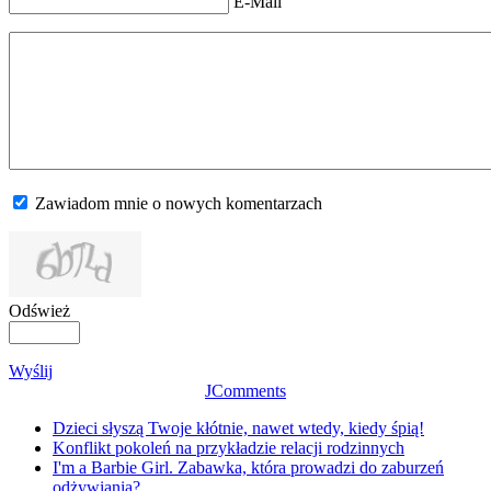
E-Mail
Zawiadom mnie o nowych komentarzach
Odśwież
Wyślij
JComments
Dzieci słyszą Twoje kłótnie, nawet wtedy, kiedy śpią!
Konflikt pokoleń na przykładzie relacji rodzinnych
I'm a Barbie Girl. Zabawka, która prowadzi do zaburzeń
odżywiania?