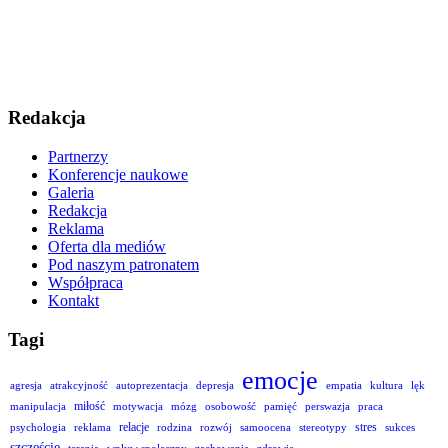
Redakcja
Partnerzy
Konferencje naukowe
Galeria
Redakcja
Reklama
Oferta dla mediów
Pod naszym patronatem
Współpraca
Kontakt
Tagi
emocje
agresja
atrakcyjność
autoprezentacja
depresja
empatia
kultura
lęk
miłość
manipulacja
motywacja
mózg
osobowość
pamięć
perswazja
praca
relacje
stres
psychologia
reklama
rodzina
rozwój
samoocena
stereotypy
sukces
szczęście
terapia
wpływ społeczny
zachowanie
zdrowie