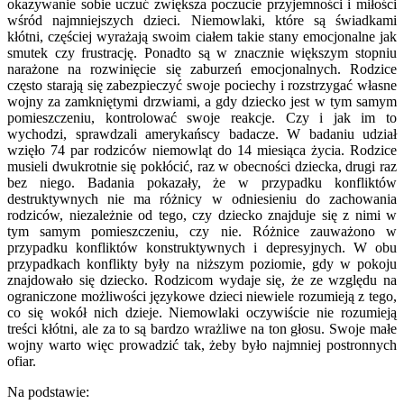
okazywanie sobie uczuć zwiększa poczucie przyjemności i miłości
wśród najmniejszych dzieci. Niemowlaki, które są świadkami
kłótni, częściej wyrażają swoim ciałem takie stany emocjonalne jak
smutek czy frustrację. Ponadto są w znacznie większym stopniu
narażone na rozwinięcie się zaburzeń emocjonalnych. Rodzice
często starają się zabezpieczyć swoje pociechy i rozstrzygać własne
wojny za zamkniętymi drzwiami, a gdy dziecko jest w tym samym
pomieszczeniu, kontrolować swoje reakcje. Czy i jak im to
wychodzi, sprawdzali amerykańscy badacze. W badaniu udział
wzięło 74 par rodziców niemowląt do 14 miesiąca życia. Rodzice
musieli dwukrotnie się pokłócić, raz w obecności dziecka, drugi raz
bez niego. Badania pokazały, że w przypadku konfliktów
destruktywnych nie ma różnicy w odniesieniu do zachowania
rodziców, niezależnie od tego, czy dziecko znajduje się z nimi w
tym samym pomieszczeniu, czy nie. Różnice zauważono w
przypadku konfliktów konstruktywnych i depresyjnych. W obu
przypadkach konflikty były na niższym poziomie, gdy w pokoju
znajdowało się dziecko. Rodzicom wydaje się, że ze względu na
ograniczone możliwości językowe dzieci niewiele rozumieją z tego,
co się wokół nich dzieje. Niemowlaki oczywiście nie rozumieją
treści kłótni, ale za to są bardzo wrażliwe na ton głosu. Swoje małe
wojny warto więc prowadzić tak, żeby było najmniej postronnych
ofiar.
Na podstawie: