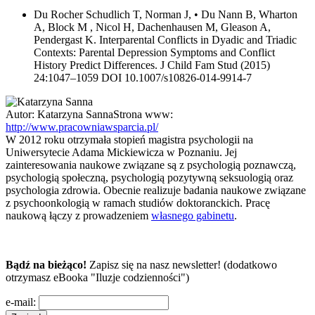
Du Rocher Schudlich T, Norman J, • Du Nann B, Wharton
A, Block M , Nicol H, Dachenhausen M, Gleason A,
Pendergast K. Interparental Conflicts in Dyadic and Triadic
Contexts: Parental Depression Symptoms and Conflict
History Predict Differences. J Child Fam Stud (2015)
24:1047–1059 DOI 10.1007/s10826-014-9914-7
Autor:
Katarzyna Sanna
Strona www:
http://www.pracowniawsparcia.pl/
W 2012 roku otrzymała stopień magistra psychologii na
Uniwersytecie Adama Mickiewicza w Poznaniu. Jej
zainteresowania naukowe związane są z psychologią poznawczą,
psychologią społeczną, psychologią pozytywną seksuologią oraz
psychologia zdrowia. Obecnie realizuje badania naukowe związane
z psychoonkologią w ramach studiów doktoranckich. Pracę
naukową łączy z prowadzeniem
własnego gabinetu
.
Bądź na bieżąco!
Zapisz się na nasz newsletter! (dodatkowo
otrzymasz eBooka "Iluzje codzienności")
e-mail: