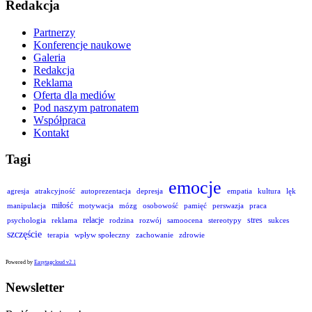
Redakcja
Partnerzy
Konferencje naukowe
Galeria
Redakcja
Reklama
Oferta dla mediów
Pod naszym patronatem
Współpraca
Kontakt
Tagi
emocje
agresja
atrakcyjność
autoprezentacja
depresja
empatia
kultura
lęk
miłość
manipulacja
motywacja
mózg
osobowość
pamięć
perswazja
praca
relacje
stres
psychologia
reklama
rodzina
rozwój
samoocena
stereotypy
sukces
szczęście
terapia
wpływ społeczny
zachowanie
zdrowie
Powered by
Easytagcloud v2.1
Newsletter