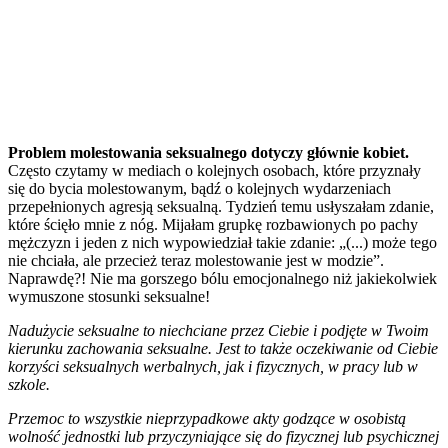
Problem molestowania seksualnego dotyczy głównie kobiet.
Często czytamy w mediach o kolejnych osobach, które przyznały
się do bycia molestowanym, bądź o kolejnych wydarzeniach
przepełnionych agresją seksualną. Tydzień temu usłyszałam zdanie,
które ścięło mnie z nóg. Mijałam grupkę rozbawionych po pachy
mężczyzn i jeden z nich wypowiedział takie zdanie: „(...) może tego
nie chciała, ale przecież teraz molestowanie jest w modzie”.
Naprawdę?! Nie ma gorszego bólu emocjonalnego niż jakiekolwiek
wymuszone stosunki seksualne!
Nadużycie seksualne to niechciane przez Ciebie i podjęte w Twoim
kierunku zachowania seksualne. Jest to także oczekiwanie od Ciebie
korzyści seksualnych werbalnych, jak i fizycznych, w pracy lub w
szkole.
Przemoc to wszystkie nieprzypadkowe akty godzące w osobistą
wolność jednostki lub przyczyniające się do fizycznej lub psychicznej