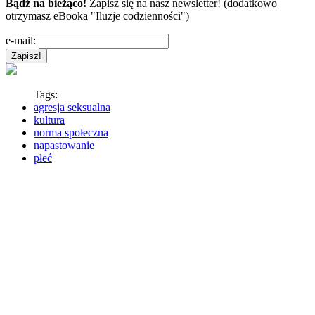
Bądź na bieżąco!
Zapisz się na nasz newsletter! (dodatkowo
otrzymasz eBooka "Iluzje codzienności")
e-mail:
Tags:
agresja seksualna
kultura
norma społeczna
napastowanie
płeć