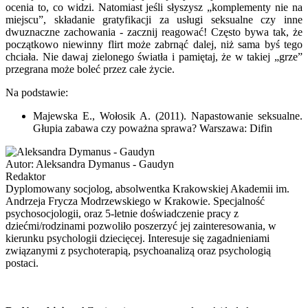
ocenia to, co widzi. Natomiast jeśli słyszysz „komplementy nie na
miejscu”, składanie gratyfikacji za usługi seksualne czy inne
dwuznaczne zachowania - zacznij reagować! Często bywa tak, że
początkowo niewinny flirt może zabrnąć dalej, niż sama byś tego
chciała. Nie dawaj zielonego światła i pamiętaj, że w takiej „grze”
przegrana może boleć przez całe życie.
Na podstawie:
Majewska E., Wołosik A. (2011). Napastowanie seksualne.
Głupia zabawa czy poważna sprawa? Warszawa: Difin
Autor:
Aleksandra Dymanus - Gaudyn
Redaktor
Dyplomowany socjolog, absolwentka Krakowskiej Akademii im.
Andrzeja Frycza Modrzewskiego w Krakowie. Specjalność
psychosocjologii, oraz 5-letnie doświadczenie pracy z
dziećmi/rodzinami pozwoliło poszerzyć jej zainteresowania, w
kierunku psychologii dziecięcej. Interesuje się zagadnieniami
związanymi z psychoterapią, psychoanalizą oraz psychologią
postaci.