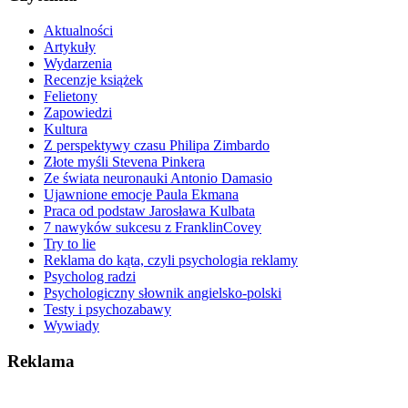
Aktualności
Artykuły
Wydarzenia
Recenzje książek
Felietony
Zapowiedzi
Kultura
Z perspektywy czasu Philipa Zimbardo
Złote myśli Stevena Pinkera
Ze świata neuronauki Antonio Damasio
Ujawnione emocje Paula Ekmana
Praca od podstaw Jarosława Kulbata
7 nawyków sukcesu z FranklinCovey
Try to lie
Reklama do kąta, czyli psychologia reklamy
Psycholog radzi
Psychologiczny słownik angielsko-polski
Testy i psychozabawy
Wywiady
Reklama