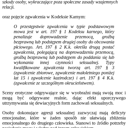
szkody osoby, wykraczające poza społeczne zasady wzajemnych
relacji.
oraz pojęcie zgwałcenia w Kodeksie Karnym:
O przestępstwie zgwałcenia w typie podstawowym
mowa jest w art. 197 § 1 Kodeksu karnego, który
penalizuje doprowadzenie przemocą, groźbą
bezprawną lub podstępem drugiej osoby do obcowania
płciowego. Art. 197 § 2 K.k. określa drugą postać
zgwałcenia, polegającą na doprowadzeniu przemocą,
groźbą bezprawną lub podstępem do poddania się lub
wykonania innej czynności seksualnej. Typy
kwalifikowane zgwałcenia tworzą art. 197 § 3
(zgwałcenie zbiorowe, zgwałcenie małoletniego poniżej
lat 15 i zgwałcenie kazirodcze) i art. 197 § 4 K.k.
(zgwałcenie ze szczególnym okrucieństwem).
Sceny erotyczne odgrywające się w wyobraźni mają swoją moc i
mogą być odgrywane realnie, dając efekt uporczywego
utrzymywania się dewiacyjnych form zachowań seksualnych.
Osoby dokonujące agresji seksualnej zazwyczaj mają deficyty
emocjonalne, które w żaden sposób nie ułatwiają zbliżenia
emocjonalnego do drugiego człowieka. Stanowi to źródło potrzeby