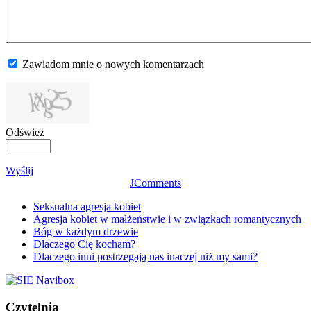
Zawiadom mnie o nowych komentarzach
Odśwież
Wyślij
JComments
Seksualna agresja kobiet
Agresja kobiet w małżeństwie i w związkach romantycznych
Bóg w każdym drzewie
Dlaczego Cię kocham?
Dlaczego inni postrzegają nas inaczej niż my sami?
Czytelnia