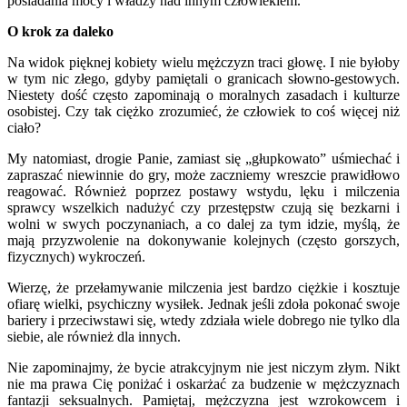
posiadania mocy i władzy nad innym człowiekiem.
O krok za daleko
Na widok pięknej kobiety wielu mężczyzn traci głowę. I nie byłoby
w tym nic złego, gdyby pamiętali o granicach słowno-gestowych.
Niestety dość często zapominają o moralnych zasadach i kulturze
osobistej. Czy tak ciężko zrozumieć, że człowiek to coś więcej niż
ciało?
My natomiast, drogie Panie, zamiast się „głupkowato” uśmiechać i
zapraszać niewinnie do gry, może zaczniemy wreszcie prawidłowo
reagować. Również poprzez postawy wstydu, lęku i milczenia
sprawcy wszelkich nadużyć czy przestępstw czują się bezkarni i
wolni w swych poczynaniach, a co dalej za tym idzie, myślą, że
mają przyzwolenie na dokonywanie kolejnych (często gorszych,
fizycznych) wykroczeń.
Wierzę, że przełamywanie milczenia jest bardzo ciężkie i kosztuje
ofiarę wielki, psychiczny wysiłek. Jednak jeśli zdoła pokonać swoje
bariery i przeciwstawi się, wtedy zdziała wiele dobrego nie tylko dla
siebie, ale również dla innych.
Nie zapominajmy, że bycie atrakcyjnym nie jest niczym złym. Nikt
nie ma prawa Cię poniżać i oskarżać za budzenie w mężczyznach
fantazji seksualnych. Pamiętaj, mężczyzna jest wzrokowcem i