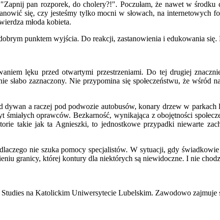
"Zapnij pan rozporek, do cholery?!". Poczułam, że nawet w środku d
stanowić się, czy jesteśmy tylko mocni w słowach, na internetowych f
twierdza młoda kobieta.
t dobrym punktem wyjścia. Do reakcji, zastanowienia i edukowania się
aniem lęku przed otwartymi przestrzeniami. Do tej drugiej znacznie
nie słabo zaznaczony. Nie przypomina się społeczeństwu, że wśród na
pod dywan a raczej pod podwozie autobusów, konary drzew w parkach l
azbyt śmiałych oprawców. Bezkarność, wynikająca z obojętności społec
orie takie jak ta Agnieszki, to jednostkowe przypadki niewarte zac
dlaczego nie szuka pomocy specjalistów. W sytuacji, gdy świadkowie od
u granicy, której kontury dla niektórych są niewidoczne. I nie chodz
n Studies na Katolickim Uniwersytecie Lubelskim. Zawodowo zajmuje 