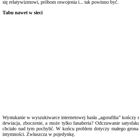
się relatywizmowi, próbom oswojenia i... tak powinno być.
Tabu nawet w sieci
Wystukanie w wyszukiwarce internetowej hasła „agorafilia” kończy s
dewiacja, zboczenie, a może tylko fanaberia? Odczuwanie satysfakc
chciało nad tym pochylić. W końcu problem dotyczy małego grona „
intymności. Zwłaszcza w pojedynkę.