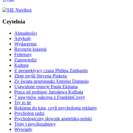
Czytelnia
Aktualności
Artykuły
Wydarzenia
Recenzje książek
Felietony
Zapowiedzi
Kultura
Z perspektywy czasu Philipa Zimbardo
Złote myśli Stevena Pinkera
Ze świata neuronauki Antonio Damasio
Ujawnione emocje Paula Ekmana
Praca od podstaw Jarosława Kulbata
7 nawyków sukcesu z FranklinCovey
Try to lie
Reklama do kąta, czyli psychologia reklamy
Psycholog radzi
Psychologiczny słownik angielsko-polski
Testy i psychozabawy
Wywiady