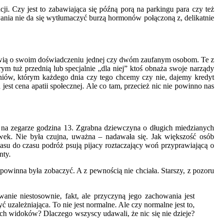
ji. Czy jest to zabawiająca się późną porą na parkingu para czy też
wania nie da się wytłumaczyć burzą hormonów połączoną z, delikatnie
mówią o swoim doświadczeniu jednej czy dwóm zaufanym osobom. Te z
rym tuż przednią lub specjalnie „dla niej” ktoś obnaża swoje narządy
niów, którym każdego dnia czy tego chcemy czy nie, dajemy kredyt
est cena apatii społecznej. Ale co tam, przecież nic nie powinno nas
, na zegarze godzina 13. Zgrabna dziewczyna o długich miedzianych
wek. Nie była czujna, uważna – nadawała się. Jak większość osób
su do czasu podróż psują pijacy roztaczający woń przyprawiającą o
nty.
powinna była zobaczyć. A z pewnością nie chciała. Starszy, z pozoru
ie niestosownie, fakt, ale przyczyną jego zachowania jest
 uzależniająca. To nie jest normalne. Ale czy normalne jest to,
kich widoków? Dlaczego wszyscy udawali, że nic się nie dzieje?