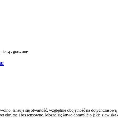
 nie są zgorszone
ne
 wolno, lansuje się otwartość, względnie obojętność na dotychczasow
nawet okrutne i bezsensowne. Można się łatwo domyślić o jakie zjawisk