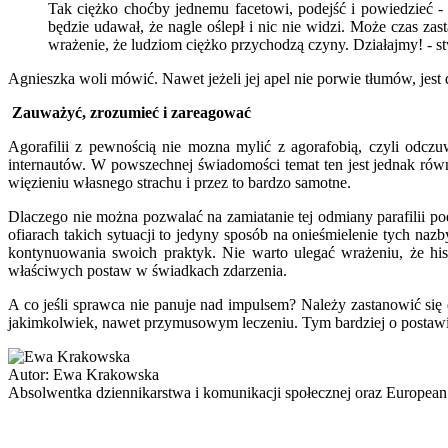
Tak ciężko choćby jednemu facetowi, podejść i powiedzieć - 
będzie udawał, że nagle oślepł i nic nie widzi. Może czas za
wrażenie, że ludziom ciężko przychodzą czyny. Działajmy! - s
Agnieszka woli mówić. Nawet jeżeli jej apel nie porwie tłumów, jes
Zauważyć, zrozumieć i zareagować
Agorafilii z pewnością nie mozna mylić z agorafobią, czyli odczuw
internautów. W powszechnej świadomości temat ten jest jednak rów
więzieniu własnego strachu i przez to bardzo samotne.
Dlaczego nie można pozwalać na zamiatanie tej odmiany parafilii 
ofiarach takich sytuacji to jedyny sposób na onieśmielenie tych n
kontynuowania swoich praktyk. Nie warto ulegać wrażeniu, że hist
właściwych postaw w świadkach zdarzenia.
A co jeśli sprawca nie panuje nad impulsem? Należy zastanowić się 
jakimkolwiek, nawet przymusowym leczeniu. Tym bardziej o postawieni
Autor:
Ewa Krakowska
Absolwentka dziennikarstwa i komunikacji społecznej oraz Europea