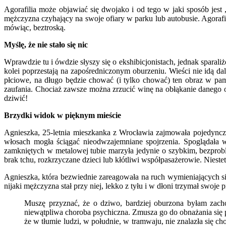
Agorafilia może objawiać się dwojako i od tego w jaki sposób jest 
mężczyzna czyhający na swoje ofiary w parku lub autobusie. Agorafi
mówiąc, beztroską.
Myślę, że nie stało się nic
Wprawdzie tu i ówdzie słyszy się o ekshibicjonistach, jednak spa
kolei poprzestają na zapośredniczonym oburzeniu. Wieści nie idą dal
płciowe, na długo będzie chować (i tylko chować) ten obraz w pa
zaufania. Chociaż zawsze można zrzucić winę na obłąkanie danego oso
dziwić!
Brzydki widok w pięknym mieście
Agnieszka, 25-letnia mieszkanka z Wrocławia zajmowała pojedyncze
włosach mogła ściągać nieodwzajemniane spojrzenia. Spoglądała 
zamkniętych w metalowej tubie marzyła jedynie o szybkim, bezprob
brak tchu, rozkrzyczane dzieci lub kłótliwi współpasażerowie. Niestety
Agnieszka, która bezwiednie zareagowała na ruch wymieniających się
nijaki mężczyzna stał przy niej, lekko z tyłu i w dłoni trzymał swoje 
Muszę przyznać, że o dziwo, bardziej oburzona byłam zach
niewątpliwa choroba psychiczna. Zmusza go do obnażania się pub
że w tłumie ludzi, w południe, w tramwaju, nie znalazła się c