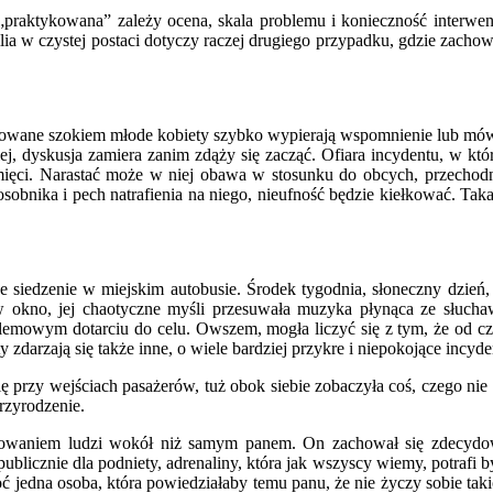
„praktykowana” zależy ocena, skala problemu i konieczność interwenc
lia w czystej postaci dotyczy raczej drugiego przypadku, gdzie zacho
raliżowane szokiem młode kobiety szybko wypierają wspomnienie lub 
ej, dyskusja zamiera zanim zdąży się zacząć. Ofiara incydentu, w któ
mięci. Narastać może w niej obawa w stosunku do obcych, przechod
bnika i pech natrafienia na niego, nieufność będzie kiełkować. Taka j
 siedzenie w miejskim autobusie. Środek tygodnia, słoneczny dzień
w okno, jej chaotyczne myśli przesuwała muzyka płynąca ze słucha
lemowym dotarciu do celu. Owszem, mogła liczyć się z tym, że od cza
 zdarzają się także inne, o wiele bardziej przykre i niepokojące incyde
 przy wejściach pasażerów, tuż obok siebie zobaczyła coś, czego nie 
przyrodzenie.
owaniem ludzi wokół niż samym panem. On zachował się zdecydowan
licznie dla podniety, adrenaliny, która jak wszyscy wiemy, potrafi być
hoć jedna osoba, która powiedziałaby temu panu, że nie życzy sobie ta