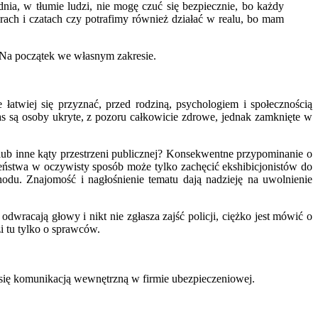
nia, w tłumie ludzi, nie mogę czuć się bezpiecznie, bo każdy
orach i czatach czy potrafimy również działać w realu, bo mam
. Na początek we własnym zakresie.
 łatwiej się przyznać, przed rodziną, psychologiem i społecznością
s są osoby ukryte, z pozoru całkowicie zdrowe, jednak zamknięte w
ub inne kąty przestrzeni publicznej? Konsekwentne przypominanie o
zeństwa w oczywisty sposób może tylko zachęcić ekshibicjonistów do
hodu. Znajomość i nagłośnienie tematu dają nadzieję na uwolnienie
wracają głowy i nikt nie zgłasza zajść policji, ciężko jest mówić o
i tu tylko o sprawców.
się komunikacją wewnętrzną w firmie ubezpieczeniowej.