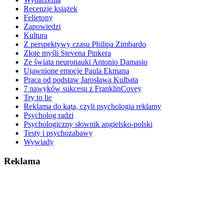
Recenzje książek
Felietony
Zapowiedzi
Kultura
Z perspektywy czasu Philipa Zimbardo
Złote myśli Stevena Pinkera
Ze świata neuronauki Antonio Damasio
Ujawnione emocje Paula Ekmana
Praca od podstaw Jarosława Kulbata
7 nawyków sukcesu z FranklinCovey
Try to lie
Reklama do kąta, czyli psychologia reklamy
Psycholog radzi
Psychologiczny słownik angielsko-polski
Testy i psychozabawy
Wywiady
Reklama