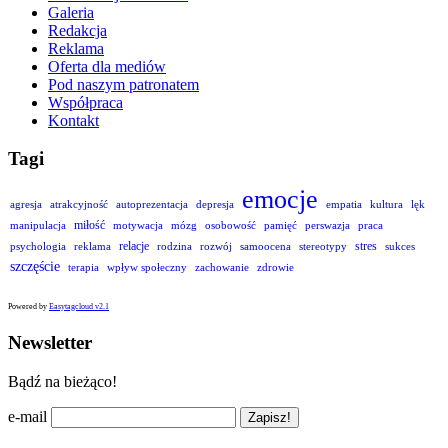
Galeria
Redakcja
Reklama
Oferta dla mediów
Pod naszym patronatem
Współpraca
Kontakt
Tagi
emocje
agresja
atrakcyjność
autoprezentacja
depresja
empatia
kultura
lęk
miłość
manipulacja
motywacja
mózg
osobowość
pamięć
perswazja
praca
relacje
stres
psychologia
reklama
rodzina
rozwój
samoocena
stereotypy
sukces
szczęście
terapia
wpływ społeczny
zachowanie
zdrowie
Powered by
Easytagcloud v2.1
Newsletter
Bądź na bieżąco!
e-mail