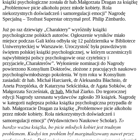
książki psychologiczne została dr hab.Małgorzata Dragan za książkę
„Problemowe picie alkoholu przez młode kobiety. Rola
niekorzystnych doświadczeń i samoregulacji emocji” Nagrodę
Specjalną – Teofrast Superstar otrzymał prof. Philip Zimbardo.
Już po raz dziewiąty „Charaktery” wyróżniły książki
psychologiczne polskich autorów. Ogłoszenie wyników miało
miejsce podczas Gali która odbyła się 12 października w Bibliotece
Uniwersyteckiej w Warszawie. Uroczystość była prawdziwym
świętem polskiej książki psychologicznej, w którym uczestniczyli
najwybitniejsi polscy psychologowie oraz czytelnicy i
przyjaciele„Charakterów”. Wyłonienie nominacji do Nagrody
powierzono Konsylium Doktorów, złożone z pracujących naukowo
psychologówmłodszego pokolenia. W tym roku w Konsylium
zasiadali: dr hab. Michał Harciarek, dr Aleksandra Błachnio, dr
Aneta Przepiórka, dr Katarzyna Sekścińska, dr Agata Sobków, dr
Małgorzata Szcześniak,
dr hab.
Michał Ziarko. Do tegorocznej
edycji Nagrody szesnastu wydawców zgłosiło 39 książek. Nagrodę
w kategorii najlepsza polska książka psychologiczna przypadła dr
hab. Małgorzacie Dragan za książkę „Problemowe picie alkoholu
przez młode kobiety. Rola niekorzystnych doświadczeń i
To
samoregulacji emocji” (Wydawnictwo Naukowe Scholar).
bardzo ważna książka, bo picie młodych kobiet jest trudnym
problemem. Kiedyś ten problem był marginalizowany nawet przez
profesjonalistów. Dziś poświęca mu się coraz więcej uwagi również