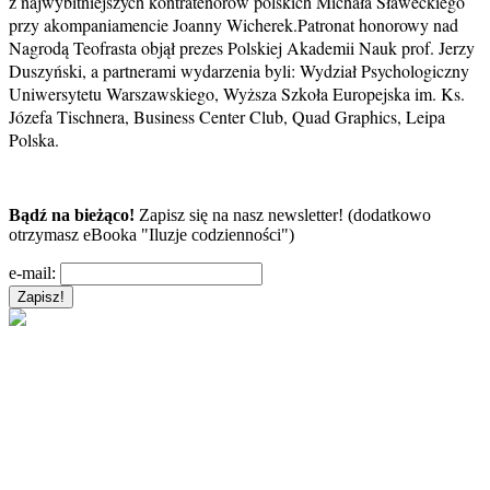
z najwybitniejszych kontratenorów polskich Michała Sławeckiego
przy akompaniamencie Joanny Wicherek.
Patronat honorowy nad
Nagrodą Teofrasta objął prezes Polskiej Akademii Nauk prof. Jerzy
Duszyński, a p
a
rtnerami wydarzenia byli: Wydział Psychologiczny
Uniwersytetu Warszawskiego, Wyższa Szkoła Europejska im. Ks.
Józefa Tischnera, Business Center Club, Quad Graphics, Leipa
Polska.
Bądź na bieżąco!
Zapisz się na nasz newsletter! (dodatkowo
otrzymasz eBooka "Iluzje codzienności")
e-mail: