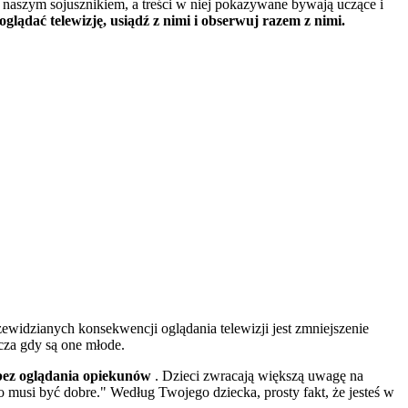
ć naszym sojusznikiem, a treści w niej pokazywane bywają uczące i
glądać telewizję, usiądź z nimi i obserwuj razem z nimi.
zewidzianych konsekwencji oglądania telewizji jest zmniejszenie
cza gdy są one młode.
ą bez oglądania opiekunów
. Dzieci zwracają większą uwagę na
o musi być dobre." Według Twojego dziecka, prosty fakt, że jesteś w