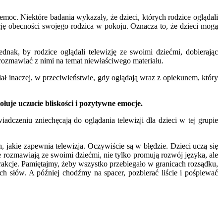
emoc. Niektóre badania wykazały, że dzieci, których rodzice oglądali
ację obecności swojego rodzica w pokoju. Oznacza to, że dzieci mogą
nak, by rodzice oglądali telewizję ze swoimi dziećmi, dobierając
rozmawiać z nimi na temat niewłaściwego materiału.
iał inaczej, w przeciwieństwie, gdy oglądają wraz z opiekunem, który
ołuje uczucie bliskości i pozytywne emocje.
dczeniu zniechęcają do oglądania telewizji dla dzieci w tej grupie
jakie zapewnia telewizja. Oczywiście są w błędzie. Dzieci uczą się
e rozmawiają ze swoimi dziećmi, nie tylko promują rozwój języka, ale
erakcje. Pamiętajmy, żeby wszystko przebiegało w granicach rozsądku,
h słów. A później chodźmy na spacer, pozbierać liście i pośpiewać