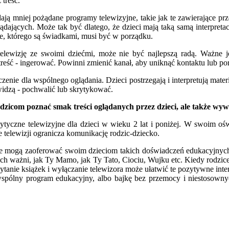
treść.
ją mniej pożądane programy telewizyjne, takie jak te zawierające prz
lądających. Może tak być dlatego, że dzieci mają taką samą interpret
nie, którego są świadkami, musi być w porządku.
ewizję ze swoimi dziećmi, może nie być najlepszą radą. Ważne jed
eść - ingerować. Powinni zmienić kanał, aby uniknąć kontaktu lub po
nie dla wspólnego oglądania. Dzieci postrzegają i interpretują mater
idzą - pochwalić lub skrytykować.
rodzicom poznać smak treści oglądanych przez dzieci, ale także wyw
czne telewizyjne dla dzieci w wieku 2 lat i poniżej. W swoim oświa
e telewizji ogranicza komunikację rodzic-dziecko.
ie mogą zaoferować swoim dzieciom takich doświadczeń edukacyjnych, 
 nich ważni, jak Ty Mamo, jak Ty Tato, Ciociu, Wujku etc. Kiedy rodzic
zytanie książek i wyłączanie telewizora może ułatwić te pozytywne int
spólny program edukacyjny, albo bajkę bez przemocy i niestosownyc