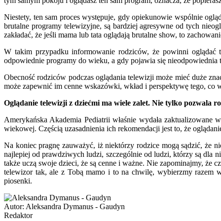
tym samym pokoju i oglądasz ten sam program, oznacza, że popierasz 
Niestety, ten sam proces występuje, gdy opiekunowie wspólnie ogląda
brutalne programy telewizyjne, są bardziej agresywne od tych nieog
zakładać, że jeśli mama lub tata oglądają brutalne show, to zachowa
W takim przypadku informowanie rodziców, że powinni oglądać tel
odpowiednie programy do wieku, a gdy pojawia się nieodpowiednia tr
Obecność rodziców podczas oglądania telewizji może mieć duże znacze
może zapewnić im cenne wskazówki, wkład i perspektywę tego, co w
Oglądanie telewizji z dziećmi ma wiele zalet. Nie tylko pozwala 
Amerykańska Akademia Pediatrii właśnie wydała zaktualizowane wyty
wiekowej. Częścią uzasadnienia ich rekomendacji jest to, że oglądani
Na koniec pragnę zauważyć, iż niektórzy rodzice mogą sądzić, że n
najlepiej od prawdziwych ludzi, szczególnie od ludzi, którzy są dla
także uczą swoje dzieci, że są cenne i ważne. Nie zapominajmy, że c
telewizor tak, ale z Tobą mamo i to na chwilę, wybierzmy razem w
piosenki.
Autor:
Aleksandra Dymanus - Gaudyn
Redaktor