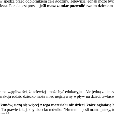
ków spędza przed odbiornikiem całe godziny. Telewizja jednak może by
ksza. Porada jest prosta:
jeśli masz zamiar pozwolić swoim dzieciom o
ie ma wątpliwości, że telewizja może być edukacyjna. Ale jedną z niepr
erakcja rodzic-dziecko może mieć negatywny wpływ na dzieci, zwłasz
unów, uczą się więcej z tego materiału niż dzieci, które oglądaj
e. To prawie tak, jakby dziecko mówiło: "Hmmm ... jeśli mama patrzy, t