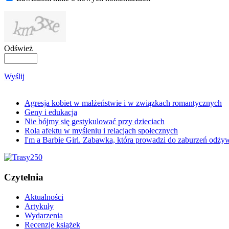
Odśwież
Wyślij
Agresja kobiet w małżeństwie i w związkach romantycznych
Geny i edukacja
Nie bójmy się gestykulować przy dzieciach
Rola afektu w myśleniu i relacjach społecznych
I'm a Barbie Girl. Zabawka, która prowadzi do zaburzeń odży
Czytelnia
Aktualności
Artykuły
Wydarzenia
Recenzje książek