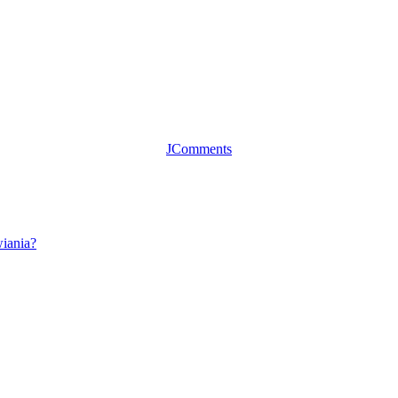
JComments
wiania?