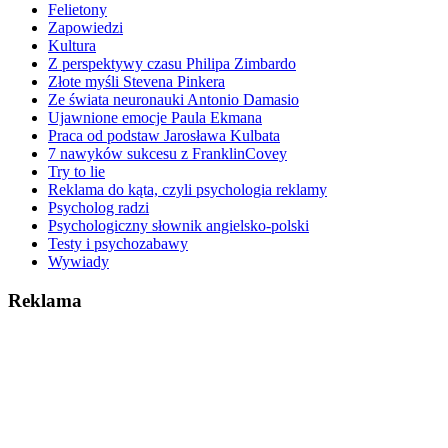
Felietony
Zapowiedzi
Kultura
Z perspektywy czasu Philipa Zimbardo
Złote myśli Stevena Pinkera
Ze świata neuronauki Antonio Damasio
Ujawnione emocje Paula Ekmana
Praca od podstaw Jarosława Kulbata
7 nawyków sukcesu z FranklinCovey
Try to lie
Reklama do kąta, czyli psychologia reklamy
Psycholog radzi
Psychologiczny słownik angielsko-polski
Testy i psychozabawy
Wywiady
Reklama