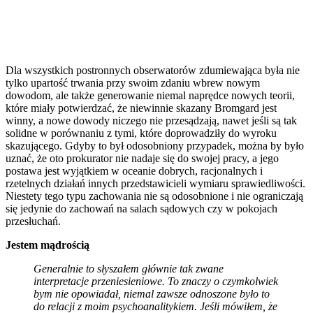
Dla wszystkich postronnych obserwatorów zdumiewająca była nie
tylko upartość trwania przy swoim zdaniu wbrew nowym
dowodom, ale także generowanie niemal naprędce nowych teorii,
które miały potwierdzać, że niewinnie skazany Bromgard jest
winny, a nowe dowody niczego nie przesądzają, nawet jeśli są tak
solidne w porównaniu z tymi, które doprowadziły do wyroku
skazującego. Gdyby to był odosobniony przypadek, można by było
uznać, że oto prokurator nie nadaje się do swojej pracy, a jego
postawa jest wyjątkiem w oceanie dobrych, racjonalnych i
rzetelnych działań innych przedstawicieli wymiaru sprawiedliwości.
Niestety tego typu zachowania nie są odosobnione i nie ograniczają
się jedynie do zachowań na salach sądowych czy w pokojach
przesłuchań.
Jestem mądrością
Generalnie to słyszałem głównie tak zwane
interpretacje przeniesieniowe. To znaczy o
czymkolwiek
bym nie opowiadał, niemal zawsze odnoszone było to
do relacji z moim psychoanalitykiem.
Jeśli mówiłem, że