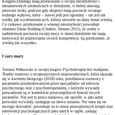
Krugera-Duninga mają przekonanie o swojej nieomylności i
niesamowitych zdolnościach w dziedzinie, w której stawiają
pierwsze kroki, podczas gdy eksperci mają poczucie swojego
realnego wpływu, który – nawet jeśli jest ogromny – nie jest tak
wielki, jak wyobrażenia tych, którzy niewiele na dany temat wiedzą.
Co ciekawe, przekonanie o własnej nieomylności powoduje
zdaniem Diane Holding (Chabris, Simons 2011), że osoby o
nadmiernym poczuciu swojej mocy w danej dziedzinie nie mają
motywacji do poprawiania swoich kompetencji. Są przekonane, że
wiedzą już wszystko.
Czary-mary
Tomasz Witkowski w swojej książce
Psychoterapia bez makijażu.
Trudne rozmowy o terapeutycznych niepowodzeniach,
która ukazała
się w kwietniu bieżącego (2018) roku, przedstawia rozmowy z
pacjentami poszkodowanymi przez specjalistów od zdrowia
psychicznego oraz z psychoterapeutami, z którymi wywiady
prowadzone są w kontekście poszczególnych historii owych
pacjentów. Nie jest to praca naukowa, ale sposób, w jaki autor
prowadzi wywiady, zasługuje na słowa uznania. Nie stara się on
niczego dowodzić, poszukuje za to sensu prowadzonych terapii oraz
interwencji psychologicznych jako takich w ogóle, zadając