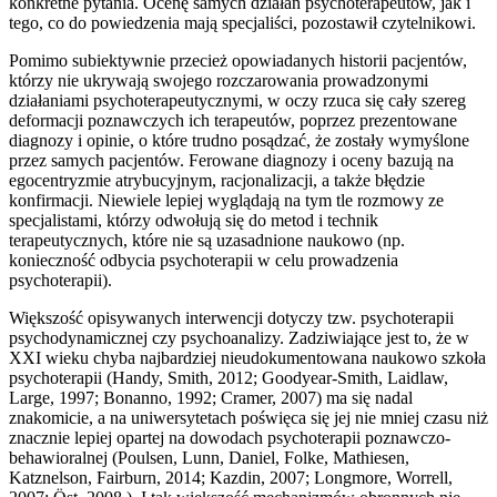
konkretne pytania. Ocenę samych działań psychoterapeutów, jak i
tego, co do powiedzenia mają specjaliści, pozostawił czytelnikowi.
Pomimo subiektywnie przecież opowiadanych historii pacjentów,
którzy nie ukrywają swojego rozczarowania prowadzonymi
działaniami psychoterapeutycznymi, w oczy rzuca się cały szereg
deformacji poznawczych ich terapeutów, poprzez prezentowane
diagnozy i opinie, o które trudno posądzać, że zostały wymyślone
przez samych pacjentów. Ferowane diagnozy i oceny bazują na
egocentryzmie atrybucyjnym, racjonalizacji, a także błędzie
konfirmacji. Niewiele lepiej wyglądają na tym tle rozmowy ze
specjalistami, którzy odwołują się do metod i technik
terapeutycznych, które nie są uzasadnione naukowo (np.
konieczność odbycia psychoterapii w celu prowadzenia
psychoterapii).
Większość opisywanych interwencji dotyczy tzw. psychoterapii
psychodynamicznej czy psychoanalizy. Zadziwiające jest to, że w
XXI wieku chyba najbardziej nieudokumentowana naukowo szkoła
psychoterapii (Handy, Smith, 2012; Goodyear-Smith, Laidlaw,
Large, 1997; Bonanno, 1992; Cramer, 2007) ma się nadal
znakomicie, a na uniwersytetach poświęca się jej nie mniej czasu niż
znacznie lepiej opartej na dowodach psychoterapii poznawczo-
behawioralnej (Poulsen, Lunn, Daniel, Folke, Mathiesen,
Katznelson, Fairburn, 2014; Kazdin, 2007; Longmore, Worrell,