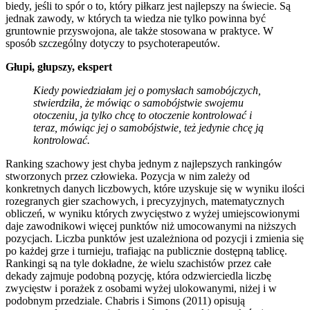
biedy, jeśli to spór o to, który piłkarz jest najlepszy na świecie. Są
jednak zawody, w których ta wiedza nie tylko powinna być
gruntownie przyswojona, ale także stosowana w praktyce. W
sposób szczególny dotyczy to psychoterapeutów.
Głupi, głupszy, ekspert
Kiedy powiedziałam jej o pomysłach samobójczych,
stwierdziła, że mówiąc o samobójstwie swojemu
otoczeniu, ja tylko chcę to otoczenie kontrolować i
teraz, mówiąc jej o samobójstwie, też jedynie chcę ją
kontrolować.
Ranking szachowy jest chyba jednym z najlepszych rankingów
stworzonych przez człowieka. Pozycja w nim zależy od
konkretnych danych liczbowych, które uzyskuje się w wyniku ilości
rozegranych gier szachowych, i precyzyjnych, matematycznych
obliczeń, w wyniku których zwycięstwo z wyżej umiejscowionymi
daje zawodnikowi więcej punktów niż umocowanymi na niższych
pozycjach. Liczba punktów jest uzależniona od pozycji i zmienia się
po każdej grze i turnieju, trafiając na publicznie dostępną tablicę.
Rankingi są na tyle dokładne, że wielu szachistów przez całe
dekady zajmuje podobną pozycję, która odzwierciedla liczbę
zwycięstw i porażek z osobami wyżej ulokowanymi, niżej i w
podobnym przedziale. Chabris i Simons (2011) opisują