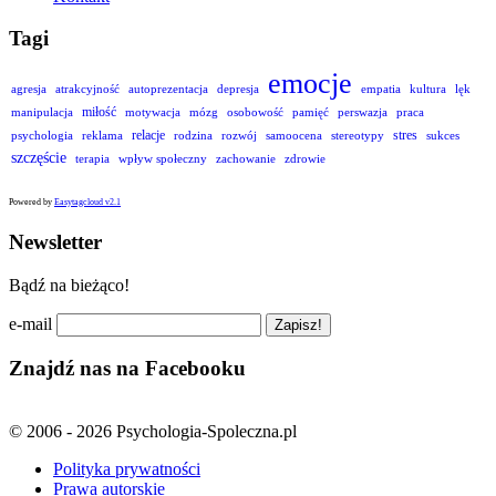
Tagi
emocje
agresja
atrakcyjność
autoprezentacja
depresja
empatia
kultura
lęk
miłość
manipulacja
motywacja
mózg
osobowość
pamięć
perswazja
praca
relacje
stres
psychologia
reklama
rodzina
rozwój
samoocena
stereotypy
sukces
szczęście
terapia
wpływ społeczny
zachowanie
zdrowie
Powered by
Easytagcloud v2.1
Newsletter
Bądź na bieżąco!
e-mail
Znajdź nas na Facebooku
© 2006 - 2026 Psychologia-Spoleczna.pl
Polityka prywatności
Prawa autorskie