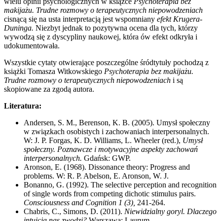
wielu opinii psychologicznych w książce
Psychoterapia bez
makijażu. Trudne rozmowy o terapeutycznych niepowodzeniach
cisnącą się na usta interpretacją jest wspomniany
efekt Krugera-
Duninga.
Niezbyt jednak to pozytywna ocena dla tych, którzy
wywodzą się z dyscypliny naukowej, która ów efekt odkryła i
udokumentowała.
Wszystkie cytaty otwierające poszczególne śródtytuły pochodzą z
książki Tomasza Witkowskiego
Psychoterapia bez makijażu.
Trudne rozmowy o terapeutycznych niepowodzeniach
i są
skopiowane za zgodą autora.
Literatura:
Andersen, S. M., Berenson, K. B. (2005). Umysł społeczny
w związkach osobistych i zachowaniach interpersonalnych.
W: J. P. Forgas, K. D. Williams, L. Wheeler (red.),
Umysł
społeczny.
Poznawcze i motywacyjne aspekty zachowań
interpersonalnych.
Gdańsk: GWP.
Aronson, E. (1968). Dissonance theory: Progress and
problems. W: R. P. Abelson, E. Aronson, W. J.
Bonanno, G. (1992). The selective perception and recognition
of single words from competing dichotic stimulus pairs.
Consciousness and Cognition
1 (3),
241-264.
Chabris, C., Simons, D. (2011).
Niewidzialny goryl. Dlaczego
intuicja nas zwodzi?
Warszawa: Laurum.