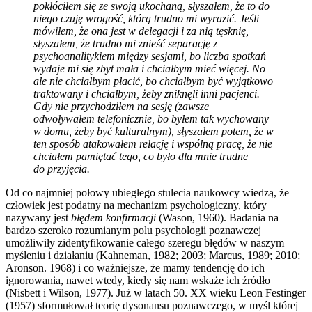
pokłóciłem się ze swoją ukochaną, słyszałem, że to do
niego czuję wrogość, którą
trudno mi wyrazić. Jeśli
mówiłem, że ona jest w delegacji i za nią tęsknię,
słyszałem, że trudno mi
znieść separację z
psychoanalitykiem między sesjami, bo liczba spotkań
wydaje mi się zbyt mała i
chciałbym mieć więcej. No
ale nie chciałbym płacić, bo chciałbym być wyjątkowo
traktowany i
chciałbym, żeby zniknęli inni pacjenci.
Gdy nie przychodziłem na sesję (zawsze
odwoływałem
telefonicznie, bo byłem tak wychowany
w domu, żeby być kulturalnym), słyszałem potem, że w
ten
sposób atakowałem relację i wspólną pracę, że nie
chciałem pamiętać tego, co było dla mnie trudne
do
przyjęcia.
Od co najmniej połowy ubiegłego stulecia naukowcy wiedzą, że
człowiek jest podatny na mechanizm psychologiczny, który
nazywany jest
błędem konfirmacji
(Wason, 1960). Badania na
bardzo szeroko rozumianym polu psychologii poznawczej
umożliwiły zidentyfikowanie całego szeregu błędów w naszym
myśleniu i działaniu (Kahneman, 1982; 2003; Marcus, 1989; 2010;
Aronson. 1968) i co ważniejsze, że mamy tendencję do ich
ignorowania, nawet wtedy, kiedy się nam wskaże ich źródło
(Nisbett i Wilson, 1977). Już w latach 50. XX wieku Leon Festinger
(1957) sformułował teorię dysonansu poznawczego, w myśl której