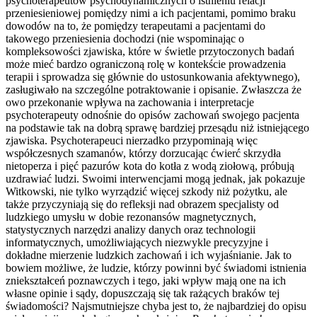
psychoterapeutów psychodynamicznych o istnieniu relacji
przeniesieniowej pomiędzy nimi a ich pacjentami, pomimo braku
dowodów na to, że pomiędzy terapeutami a pacjentami do
takowego przeniesienia dochodzi (nie wspominając o
kompleksowości zjawiska, które w świetle przytoczonych badań
może mieć bardzo ograniczoną rolę w kontekście prowadzenia
terapii i sprowadza się głównie do ustosunkowania afektywnego),
zasługiwało na szczególne potraktowanie i opisanie. Zwłaszcza że
owo przekonanie wpływa na zachowania i interpretacje
psychoterapeuty odnośnie do opisów zachowań swojego pacjenta
na podstawie tak na dobrą sprawę bardziej przesądu niż istniejącego
zjawiska. Psychoterapeuci nierzadko przypominają więc
współczesnych szamanów, którzy dorzucając ćwierć skrzydła
nietoperza i pięć pazurów kota do kotła z wodą ziołową, próbują
uzdrawiać ludzi. Swoimi interwencjami mogą jednak, jak pokazuje
Witkowski, nie tylko wyrządzić więcej szkody niż pożytku, ale
także przyczyniają się do refleksji nad obrazem specjalisty od
ludzkiego umysłu w dobie rezonansów magnetycznych,
statystycznych narzędzi analizy danych oraz technologii
informatycznych, umożliwiających niezwykle precyzyjne i
dokładne mierzenie ludzkich zachowań i ich wyjaśnianie. Jak to
bowiem możliwe, że ludzie, którzy powinni być świadomi istnienia
zniekształceń poznawczych i tego, jaki wpływ mają one na ich
własne opinie i sądy, dopuszczają się tak rażących braków tej
świadomości? Najsmutniejsze chyba jest to, że najbardziej do opisu