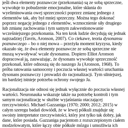
jeśli dwa elementy poznawcze (przekonania) są ze sobą sprzeczne,
wywołuje to pobudzenie emocjonalne, które skłania do
wyeliminowania owej sprzeczności poprzez zmianę jednego z
elementów tak, aby był mniej sprzeczny. Można tego dokonać
poprzez negację jednego z elementów, wzmocnienie siły drugiego
lub zmianę zachowania i tym samym zakwestionowanie
wcześniejszego przekonania. Na ten krok ludzie decydują się jednak
najrzadziej (Tavris, Aronson, 2007). Co ciekawe, teoria
dysonansu
poznawczego –
bo o niej mowa – przeżyła moment kryzysu, kiedy
okazało się, że dwa elementy poznawcze ze sobą sprzeczne nie
muszą wywoływać wcale dysonansu. Dopiero Elliot Aronson
dopracował ją, zauważając, że dysonans wywołuje sprzeczność
przekonań, które odnoszą się do naszego Ja (Aronson, 1968). To
próba ratowania samooceny i poczucia własnej wartości uruchamia
dysonans poznawczy i prowadzi do racjonalizacji. Tym silniejszej,
im bardziej istnieje potrzeba ochrony swojego Ja.
Racjonalizacja nie odnosi się jednak wyłącznie do poczucia własnej
wartości. Neuronauka wskazuje także na potrzebę kontroli i tym
samym racjonalizację w służbie wyjaśniania otaczającej
rzeczywistości. Michael Gazzaniga (1970; 2000; 2012; 2015) w
całym szeregu badań dowiódł, że w lewej półkuli znajduje się
swoisty interpretator rzeczywistości, który jest tylko tak dobry, jak
dane, które posiada. Gazzaniga pacjentom z rozszczepionym ciałem
modzelowatym, które łączy obie półkule mózgu i umożliwia ich