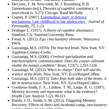
McGuire, T. M. Newcomb, M. J. Rosenberg, P. H.
Tannenbanm (red.),
Theories of cognitive consistency: A
sourcebook
(s. 5-27). Chicago: Rand McNally.
Cramer, P. (2007).
Longitudinal study of defence
mechanisms: Late childhood to late adolescence
.
Journal of
Personality, 75,
1-23.
Festinger L. (1957).
A theory of cognitive dissonance.
Stanford, CA: Stanford University Press.
Freud, A. (2012).
Ego i mechanizmy obronne.
Warszawa:
PWN.
Gazzaniga, M.S. (1970).
The bisected brain
. New York, NY:
Appleton-Century-Crofts.
Gazzaniga, M.S. (2000).
Cerebral specialization and
interhemispheric communication: Does the corpus callosum
enable the human condition?
Brain, 123(7), 1293-1326.
Gazzaniga, M. (2012).
Who's in charge? Free will and the
science of the brain
. New York, NY: Ecco/HarperCollins.
Gazzaniga, M.S. (2015).
Tales from both sides of the brain: A
life in neuroscience
. New York, NY: Ecco/HarperCollins.
Goodyear-Smith, F. A., Laidlaw, T. M., Large, R. G. (1997).
Memory recovery and repression: what is the evidence?
Health Care Analysis
5 (2), 99-111.
Handy, J. D., Smith, S. M. (2012). Triggering Memory
Recovery: Effects of direct and incidental cuing.
onsciousness