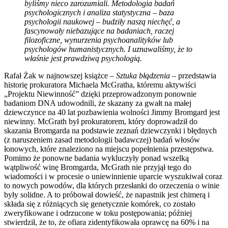
byliśmy nieco zarozumiali. Metodologia badań
psychologicznych i analiza statystyczna – baza
psychologii naukowej – budziły naszą niechęć, a
fascynowały niebazujące na badaniach, raczej
filozoficzne, wynurzenia psychoanalityków lub
psychologów humanistycznych. I uznawaliśmy, że to
właśnie jest prawdziwą psychologią.
Rafał Żak w najnowszej książce –
Sztuka błądzenia
– przedstawia
historię prokuratora Michaela McGratha, któremu aktywiści
„Projektu Niewinność” dzięki przeprowadzonym ponownie
badaniom DNA udowodnili, że skazany za gwałt na małej
dziewczynce na 40 lat pozbawienia wolności Jimmy Bromgard jest
niewinny. McGrath był prokuratorem, który doprowadził do
skazania Bromgarda na podstawie zeznań dziewczynki i błędnych
(z naruszeniem zasad metodologii badawczej) badań włosów
łonowych, które znaleziono na miejscu popełnienia przestępstwa.
Pomimo że ponowne badania wykluczyły ponad wszelką
wątpliwość winę Bromgarda, McGrath nie przyjął tego do
wiadomości i w procesie o uniewinnienie uparcie wyszukiwał coraz
to nowych powodów, dla których przesłanki do orzeczenia o winie
były solidne. A to próbował dowieść, że napastnik jest chimerą i
składa się z różniących się genetycznie komórek, co zostało
zweryfikowane i odrzucone w toku postępowania; później
stwierdził, że to, że ofiara zidentyfikowała oprawcę na 60% i na