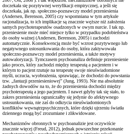
2007; Öst, 2008 ). I tak większość mechanizmów obronnych nie
doczekała się pozytywnej weryfikacji empirycznej, a jeśli się
doczekała, jak np. społeczno-poznawczy model przeniesienia
(Andersen, Berenson, 2005) czy wspomniana w tym artykule
racjonalizacja, to ich implikacje są znacznie węższe niż założenia
samych psychoterapeutów osadzonych w owym nurcie. I tak np.
przeniesienie może mieć miejsce tylko w przypadku podobieństwa
do osoby ważnej (Andersen, Berenson, 2005) i zachodzi
automatycznie. Konsekwencją może być wzrost pozytywnego lub
negatywnego ustosunkowania do osoby, która zaktywowała
społeczno-poznawczy model przeniesienia, a także motywy
autowaloryzacji. Tymczasem psychoanaliza definiuje przeniesienie
jako proces, który zachodzi między terapeutą a pacjentem i w
którym to pacjent rzutuje na terapeutę swoje nieuświadomione
myśli, uczucia, wyobrażenia, sprawiając, że dochodzi do powstania
tzw. „fantazji przeniesieniowej” (Jung, 1993). Nie ma absolutnie
żadnych dowodów na to, że do przeniesienia dochodzi między
psychoterapeutą a jego pacjentem. I nawet gdyby tak się stało, to
zakres przeniesienia ograniczałby się jedynie do afektywnego
ustosunkowania, nie zaś do odkrycia nieuświadomionych
konfliktów węwnątrzpsychicznych, które dzięki ujrzeniu światła
dziennego mogą być zrozumiane i zlikwidowane.
Mechanizmów obronnych w psychoanalizie jest oczywiście
znacznie więcej (Freud, 2012), jednak powszechne przekonanie