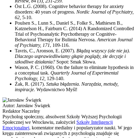
Review, 84 (3), 231-259.
Öst L.G. (2008). Cognitive behavior therapy for anxiety
disorders: 40 years of progress.
Nordic Journal of Psychiatry,
62,
5-10.
Poulsen S., Lunn S., Daniel S., Folke S., Mathiesen B.,
Katznelson H., Fairburn C. (2014) A Randomized Controlled
Trial of Psychoanalytic Psychotherapy or Cognitive-
Behavioral Therapy for Bulimia Nervosa.
American Journal
of Psychiatry, 171
, 109-116.
Tavris, C., Aronson, E. (2007).
Błądzą wszyscy (ale nie ja).
Dlaczego usprawiedliwiamy głupie poglądy, złe decyzje i
szkodliwe działania?
Sopot: Smak Słowa.
Wason, P. C. (1960). On the failure to eliminate hypothesis in
a conceptual task.
Quarterly Journal of Experimental
Psychology, 12,
129-140.
Żak, R. (2017).
Sztuka błądzenia. Narzędzia, metody,
inspiracje.
Wydawnictwo Myśl!
Autor:
Jarosław Świątek
Redaktor Naczelny
Psycholog społeczny, absolwent Szkoły Wyższej Psychologii
Społecznej we Wrocławiu, założyciel
Szkoły Inteligencji
Emocjonalnej
, komentator medialny i popularyzator nauki. W jego
kręgu zainteresowań związanych z psychologią znajduje się