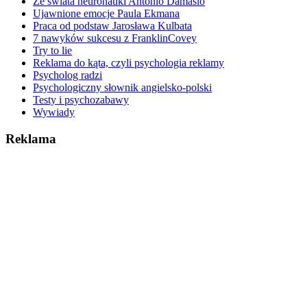
Ze świata neuronauki Antonio Damasio
Ujawnione emocje Paula Ekmana
Praca od podstaw Jarosława Kulbata
7 nawyków sukcesu z FranklinCovey
Try to lie
Reklama do kąta, czyli psychologia reklamy
Psycholog radzi
Psychologiczny słownik angielsko-polski
Testy i psychozabawy
Wywiady
Reklama