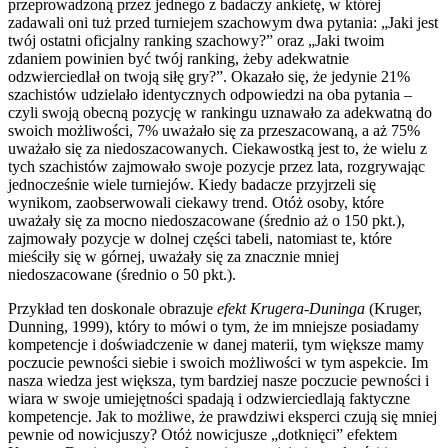
przeprowadzoną przez jednego z badaczy ankietę, w której
zadawali oni tuż przed turniejem szachowym dwa pytania: „Jaki jest
twój ostatni oficjalny ranking szachowy?” oraz „Jaki twoim
zdaniem powinien być twój ranking, żeby adekwatnie
odzwierciedlał on twoją siłę gry?”. Okazało się, że jedynie 21%
szachistów udzielało identycznych odpowiedzi na oba pytania –
czyli swoją obecną pozycję w rankingu uznawało za adekwatną do
swoich możliwości, 7% uważało się za przeszacowaną, a aż 75%
uważało się za niedoszacowanych. Ciekawostką jest to, że wielu z
tych szachistów zajmowało swoje pozycje przez lata, rozgrywając
jednocześnie wiele turniejów. Kiedy badacze przyjrzeli się
wynikom, zaobserwowali ciekawy trend. Otóż osoby, które
uważały się za mocno niedoszacowane (średnio aż o 150 pkt.),
zajmowały pozycje w dolnej części tabeli, natomiast te, które
mieściły się w górnej, uważały się za znacznie mniej
niedoszacowane (średnio o 50 pkt.).
Przykład ten doskonale obrazuje
efekt Krugera-Duninga
(Kruger,
Dunning, 1999), który to mówi o tym, że im mniejsze posiadamy
kompetencje i doświadczenie w danej materii, tym większe mamy
poczucie pewności siebie i swoich możliwości w tym aspekcie. Im
nasza wiedza jest większa, tym bardziej nasze poczucie pewności i
wiara w swoje umiejętności spadają i odzwierciedlają faktyczne
kompetencje. Jak to możliwe, że prawdziwi eksperci czują się mniej
pewnie od nowicjuszy? Otóż nowicjusze „dotknięci” efektem