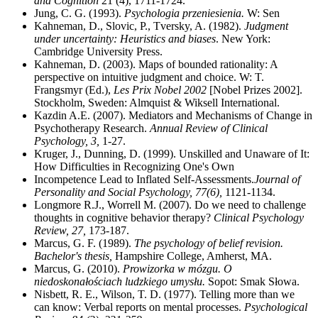
and Cognition
21 (4), 1711-1724.
Jung, C. G. (1993).
Psychologia przeniesienia.
W: Sen
Kahneman, D., Slovic, P., Tversky, A. (1982).
Judgment
under uncertainty: Heuristics and biases
. New York:
Cambridge University Press.
Kahneman, D. (2003). Maps of bounded rationality: A
perspective on intuitive judgment and choice. W: T.
Frangsmyr (Ed.),
Les Prix Nobel 2002
[Nobel Prizes 2002].
Stockholm, Sweden: Almquist & Wiksell International.
Kazdin A.E. (2007). Mediators and Mechanisms of Change in
Psychotherapy Research.
Annual Review of Clinical
Psychology, 3,
1-27.
Kruger, J., Dunning, D. (1999). Unskilled and Unaware of It:
How Difficulties in Recognizing One's Own
Incompetence Lead to Inflated Self-Assessments.
Journal of
Personality and Social Psychology, 77(6),
1121-1134.
Longmore R.J., Worrell M. (2007). Do we need to challenge
thoughts in cognitive behavior therapy?
Clinical Psychology
Review, 27,
173-187.
Marcus, G. F. (1989).
The psychology of belief revision.
Bachelor's thesis,
Hampshire College, Amherst, MA.
Marcus, G. (2010).
Prowizorka w mózgu.
O
niedoskonałościach ludzkiego umysłu.
Sopot: Smak Słowa.
Nisbett, R. E., Wilson, T. D. (1977). Telling more than we
can know: Verbal reports on mental processes.
Psychological