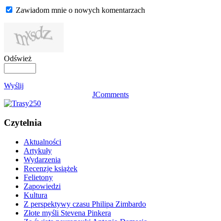
Zawiadom mnie o nowych komentarzach
Odśwież
Wyślij
JComments
Czytelnia
Aktualności
Artykuły
Wydarzenia
Recenzje książek
Felietony
Zapowiedzi
Kultura
Z perspektywy czasu Philipa Zimbardo
Złote myśli Stevena Pinkera