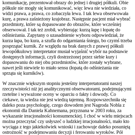
komunikację, prezentował obrazy do jednej i drugiej półkuli. Obie
półkule nie mogły się komunikować, więc lewa nie wiedziała, co
widzi prawa, a prawa, co zobaczyła lewa. I tak lewa obserwowała
kurę, a prawa zaśnieżony krajobraz. Następnie pacjent miał wybrać
przedmioty, które są dopasowane do obrazów, które wcześniej
obserwował. I tak też zrobił, wybierając kurzą łapę i łopatę do
odśnieżania. Zapytany o uzasadnienie wyboru odpowiedział, że
kurza łapa, bo kura, a szufla do odgarniania śniegu, bo czymś trzeba
posprzątać kurnik. Ze względu na brak danych z prawej półkuli
lewopółkulowy interpretator musiał wyjaśnić wybór na podstawie
dostępnych informacji, czyli dostrzeżonej przez siebie kury i
dopasowaniu do niej obu przedmiotów, które zostały wybrane,
nawet jeśli niewiele to miało sensu (łopatą do odśnieżania nie
sprząta się kurników).
W znacznie większym stopniu jesteśmy interpretatorami naszej
rzeczywistości niż jej analitycznymi obserwatorami, podejmującymi
rzetelne i wyważone oceny w oparciu o fakty i dowody. Co
ciekawe, ta wiedza nie jest wiedzą tajemną. Rozpowszechniła się
daleko poza psychologię, czego dowodem jest Nagroda Nobla z
ekonomii dla Daniela Kahnemana, przyznana w 2003 roku, za
wykazanie irracjonalności konsumenckiej. I choć w wielu miejscach
można przeczytać czy usłyszeć o ludzkiej irracjonalności, mało kto
wyciąga z tego jakiekolwiek wnioski i zachowuje daleko posuniętą
ostrożność w podejmowaniu decyzji i ferowaniu wyroków. Pół