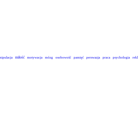
miłość
nipulacja
motywacja
mózg
osobowość
pamięć
perswazja
praca
psychologia
rek