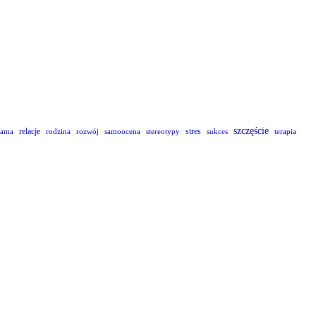
szczęście
relacje
stres
lama
rodzina
rozwój
samoocena
stereotypy
sukces
terapia