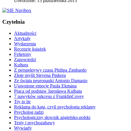
Utworzone: 15 października 2013
Czytelnia
Aktualności
Artykuły
Wydarzenia
Recenzje książek
Felietony
Zapowiedzi
Kultura
Z perspektywy czasu Philipa Zimbardo
Złote myśli Stevena Pinkera
Ze świata neuronauki Antonio Damasio
Ujawnione emocje Paula Ekmana
Praca od podstaw Jarosława Kulbata
7 nawyków sukcesu z FranklinCovey
Try to lie
Reklama do kąta, czyli psychologia reklamy
Psycholog radzi
Psychologiczny słownik angielsko-polski
Testy i psychozabawy
Wywiady