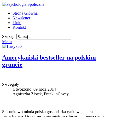
Strona Główna
Newsletter
Linki
Kontakt
Szukaj...
Menu
Amerykański bestseller na polskim
gruncie
Szczegóły
Utworzono: 09 lipca 2014
Agnieszka Złotek, FranklinCovey
Stosunkowo młoda polska gospodarka rynkowa, kadra
zarządzająca, która często nie miała możliwości uczenia się na