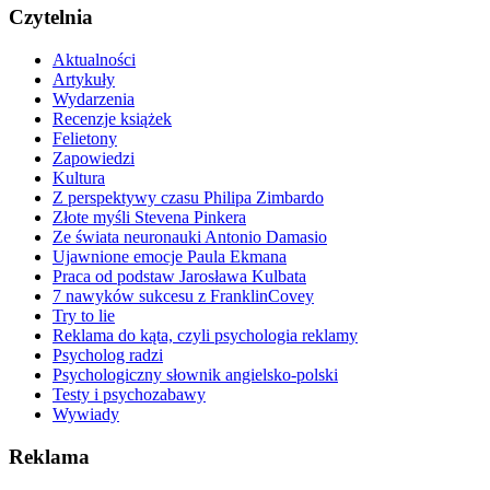
Czytelnia
Aktualności
Artykuły
Wydarzenia
Recenzje książek
Felietony
Zapowiedzi
Kultura
Z perspektywy czasu Philipa Zimbardo
Złote myśli Stevena Pinkera
Ze świata neuronauki Antonio Damasio
Ujawnione emocje Paula Ekmana
Praca od podstaw Jarosława Kulbata
7 nawyków sukcesu z FranklinCovey
Try to lie
Reklama do kąta, czyli psychologia reklamy
Psycholog radzi
Psychologiczny słownik angielsko-polski
Testy i psychozabawy
Wywiady
Reklama