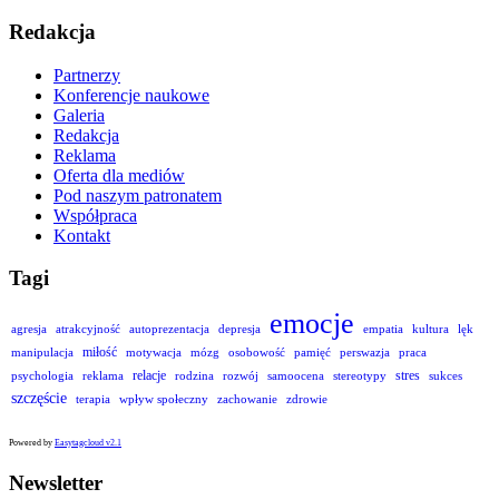
Redakcja
Partnerzy
Konferencje naukowe
Galeria
Redakcja
Reklama
Oferta dla mediów
Pod naszym patronatem
Współpraca
Kontakt
Tagi
emocje
agresja
atrakcyjność
autoprezentacja
depresja
empatia
kultura
lęk
miłość
manipulacja
motywacja
mózg
osobowość
pamięć
perswazja
praca
relacje
stres
psychologia
reklama
rodzina
rozwój
samoocena
stereotypy
sukces
szczęście
terapia
wpływ społeczny
zachowanie
zdrowie
Powered by
Easytagcloud v2.1
Newsletter