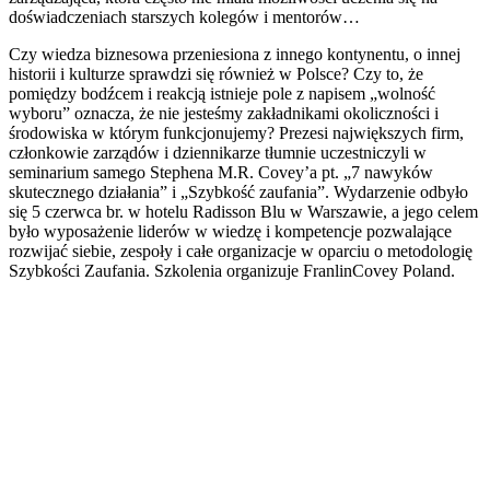
doświadczeniach starszych kolegów i mentorów…
Czy wiedza biznesowa przeniesiona z innego kontynentu, o innej
historii i kulturze sprawdzi się również w Polsce? Czy to, że
pomiędzy bodźcem i reakcją istnieje pole z napisem „wolność
wyboru” oznacza, że nie jesteśmy zakładnikami okoliczności i
środowiska w którym funkcjonujemy? Prezesi największych firm,
członkowie zarządów i dziennikarze tłumnie uczestniczyli w
seminarium samego Stephena M.R. Covey’a pt. „7 nawyków
skutecznego działania” i „Szybkość zaufania”. Wydarzenie odbyło
się 5 czerwca br. w hotelu Radisson Blu w Warszawie, a jego celem
było wyposażenie liderów w wiedzę i kompetencje pozwalające
rozwijać siebie, zespoły i całe organizacje w oparciu o metodologię
Szybkości Zaufania. Szkolenia organizuje FranlinCovey Poland.