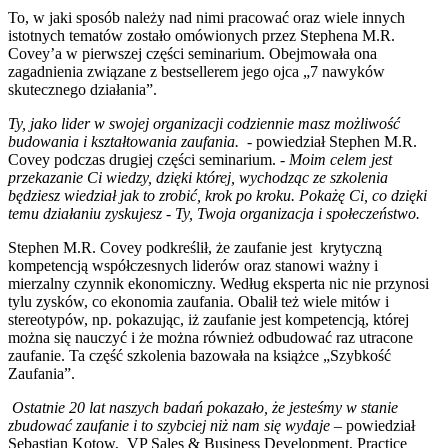
To, w jaki sposób należy nad nimi pracować oraz wiele innych
istotnych tematów zostało omówionych przez Stephena M.R.
Covey’a w pierwszej części seminarium. Obejmowała ona
zagadnienia związane z bestsellerem jego ojca „7 nawyków
skutecznego działania”.
Ty, jako lider w swojej organizacji codziennie masz możliwość
budowania i kształtowania zaufania.
- powiedział Stephen M.R.
Covey podczas drugiej części seminarium.
-
Moim celem jest
przekazanie Ci wiedzy, dzięki której, wychodząc ze szkolenia
będziesz wiedział jak to zrobić, krok po kroku. Pokażę Ci, co dzięki
temu działaniu zyskujesz - Ty, Twoja organizacja i społeczeństwo.
Stephen M.R. Covey podkreślił, że zaufanie jest krytyczną
kompetencją współczesnych liderów oraz stanowi ważny i
mierzalny czynnik ekonomiczny. Według eksperta nic nie przynosi
tylu zysków, co ekonomia zaufania. Obalił też wiele mitów i
stereotypów, np. pokazując, iż zaufanie jest kompetencją, której
można się nauczyć i że można również odbudować raz utracone
zaufanie. Ta część szkolenia bazowała na książce „Szybkość
Zaufania”.
Ostatnie 20 lat naszych badań pokazało, że jesteśmy w stanie
zbudować zaufanie i to szybciej niż nam się wydaje
– powiedział
Sebastian Kotow, VP Sales & Business Development, Practice