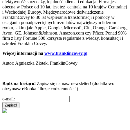
efektywność sprzedaży, lojalność klienta i edukacja. Firma jest
obecna w Polsce od 10 lat, jest też centralą na 10 krajów Centralnej
i Wschodniej Europy. Międzynarodowe doświadczenie
FranklinCovey to 30 lat wspierania transformacji i pomocy w
osiąganiu ponadprzeciętnych rezultatów największym liderom
rynku, takim jak: Apple, Google, Microsoft, Citi, Orange, Carlsberg,
Avon, GE, Johnson&Johnson, Amazon.com czy Pfizer. Ponad 90%
firm z listy Fortune 500 korzysta regularnie z wiedzy, konsultacji i
szkoleń Franklin Covey.
Więcej informacji na
www.franklincovey.pl
Autor:
Agnieszka Złotek, FranklinCovey
Bądź na bieżąco!
Zapisz się na nasz newsletter! (dodatkowo
otrzymasz eBooka "Iluzje codzienności")
e-mail: