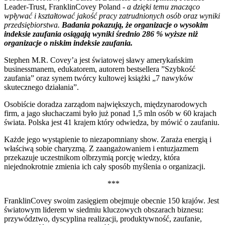
Leader-Trust, FranklinCovey Poland -
a dzięki temu znacząco
wpływać i kształtować jakość pracy zatrudnionych osób oraz wyniki
przedsiębiorstwa.
Badania pokazują, że organizacje o wysokim
indeksie zaufania osiągają wyniki średnio 286 % wyższe niż
organizacje o niskim indeksie zaufania.
Stephen M.R. Covey’a jest światowej sławy amerykańskim
businessmanem, edukatorem, autorem bestsellera ”Szybkość
zaufania” oraz synem twórcy kultowej książki „7 nawyków
skutecznego działania”.
Osobiście doradza zarządom największych, międzynarodowych
firm, a jago słuchaczami było już ponad 1,5 mln osób w 60 krajach
świata. Polska jest 41 krajem który odwiedza, by mówić o zaufaniu.
Każde jego wystąpienie to niezapomniany show. Zaraża energią i
właściwą sobie charyzmą. Z zaangażowaniem i entuzjazmem
przekazuje uczestnikom olbrzymią porcję wiedzy, która
niejednokrotnie zmienia ich cały sposób myślenia o organizacji.
***
FranklinCovey swoim zasięgiem obejmuje obecnie 150 krajów. Jest
światowym liderem w siedmiu kluczowych obszarach biznesu:
przywództwo, dyscyplina realizacji, produktywność, zaufanie,