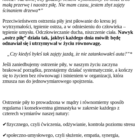
małą przerwę i naostrz piłę. Nie mam czasu, jestem zbyt zajęty
ścinaniem drzewa*”
Przeciwieństwem ostrzenia piły jest piłowanie do kresu jej
wytrzymałości, tępienie ostrza, a w odniesieniu do człowieka –
tępienie umysłu. Odczłowieczanie ducha, niszczenie ciała.
Nawyk
„ostrz piłę” działa tak, jakbyś każdego dnia mówił: będę
odnawiał się i utrzymywał w życiu równowagę.
„Czy kiedyś byłeś tak zajęty jazdą, że nie zatankowałeś auta?”*
Jeśli zaniedbujemy ostrzenie piły, w naszym życiu zaczyna
brakować porządku, przestajemy działać systematycznie, a kończy
się to życiem bez równowagi i istnieniem w organizacji, która
zmusza nas do jednowymiarowego spojrzenia.
Ostrzenie piły to prowadzona w mądry i równomierny sposób
regularna i konsekwentna gimnastyka w zakresie każdego z
czterech wymiarów naszej natury:
✔fizycznego, czyli ćwiczenia, odżywianie, kontrola poziomu stresu
✔społeczno-umysłowego, czyli służenie, empatia, synergia,