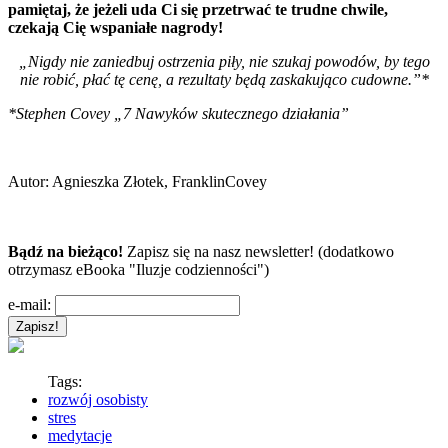
pamiętaj, że jeżeli uda Ci się przetrwać te trudne chwile,
czekają Cię wspaniałe nagrody!
„Nigdy nie zaniedbuj ostrzenia piły, nie szukaj powodów, by tego
nie robić, płać tę cenę, a rezultaty będą zaskakująco cudowne.”*
*Stephen Covey „7 Nawyków skutecznego działania”
Autor:
Agnieszka Złotek, FranklinCovey
Bądź na bieżąco!
Zapisz się na nasz newsletter! (dodatkowo
otrzymasz eBooka "Iluzje codzienności")
e-mail:
Tags:
rozwój osobisty
stres
medytacje