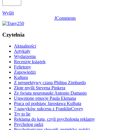
Wyślij
JComments
Czytelnia
Aktualności
Artykuły
Wydarzenia
Recenzje książek
Felietony
Zapowiedzi
Kultura
Z perspektywy czasu Philipa Zimbardo
Złote myśli Stevena Pinkera
Ze świata neuronauki Antonio Damasio
Ujawnione emocje Paula Ekmana
Praca od podstaw Jarosława Kulbata
7 nawyków sukcesu z FranklinCovey
Try to lie
Reklama do kąta, czyli psychologia reklamy
Psycholog radzi
Psychologiczny słownik angielsko-polski