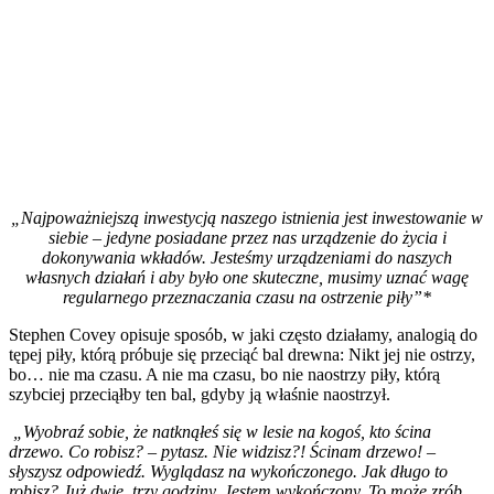
„Najpoważniejszą inwestycją naszego istnienia jest inwestowanie w
siebie – jedyne posiadane przez nas urządzenie do życia i
dokonywania wkładów. Jesteśmy urządzeniami do naszych
własnych działań i aby było one skuteczne, musimy uznać wagę
regularnego przeznaczania czasu na ostrzenie piły”*
Stephen Covey opisuje sposób, w jaki często działamy, analogią do
tępej piły, którą próbuje się przeciąć bal drewna: Nikt jej nie ostrzy,
bo… nie ma czasu. A nie ma czasu, bo nie naostrzy piły, którą
szybciej przeciąłby ten bal, gdyby ją właśnie naostrzył.
„Wyobraź sobie, że natknąłeś się w lesie na kogoś, kto ścina
drzewo. Co robisz? – pytasz. Nie widzisz?! Ścinam drzewo! –
słyszysz odpowiedź. Wyglądasz na wykończonego. Jak długo to
robisz? Już dwie, trzy godziny. Jestem wykończony. To może zrób