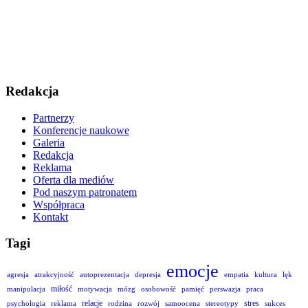
Redakcja
Partnerzy
Konferencje naukowe
Galeria
Redakcja
Reklama
Oferta dla mediów
Pod naszym patronatem
Współpraca
Kontakt
Tagi
emocje
agresja
atrakcyjność
autoprezentacja
depresja
empatia
kultura
lęk
miłość
manipulacja
motywacja
mózg
osobowość
pamięć
perswazja
praca
relacje
stres
psychologia
reklama
rodzina
rozwój
samoocena
stereotypy
sukces