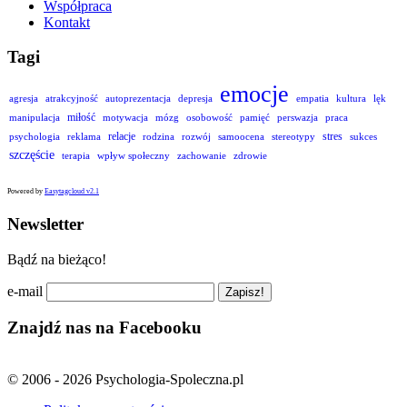
Współpraca
Kontakt
Tagi
emocje
agresja
atrakcyjność
autoprezentacja
depresja
empatia
kultura
lęk
miłość
manipulacja
motywacja
mózg
osobowość
pamięć
perswazja
praca
relacje
stres
psychologia
reklama
rodzina
rozwój
samoocena
stereotypy
sukces
szczęście
terapia
wpływ społeczny
zachowanie
zdrowie
Powered by
Easytagcloud v2.1
Newsletter
Bądź na bieżąco!
e-mail
Znajdź nas na Facebooku
© 2006 - 2026 Psychologia-Spoleczna.pl