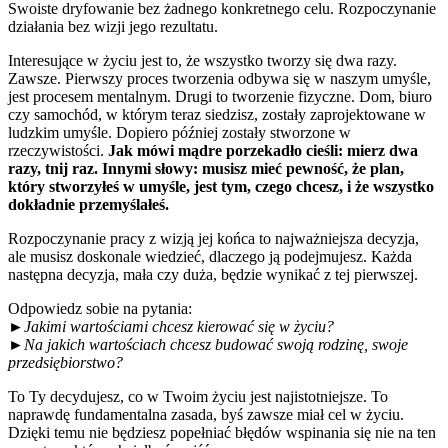
Swoiste dryfowanie bez żadnego konkretnego celu. Rozpoczynanie
działania bez wizji jego rezultatu.
Interesujące w życiu jest to, że wszystko tworzy się dwa razy.
Zawsze. Pierwszy proces tworzenia odbywa się w naszym umyśle,
jest procesem mentalnym. Drugi to tworzenie fizyczne. Dom, biuro
czy samochód, w którym teraz siedzisz, zostały zaprojektowane w
ludzkim umyśle. Dopiero później zostały stworzone w
rzeczywistości.
Jak mówi mądre porzekadło cieśli: mierz dwa
razy, tnij raz. Innymi słowy: musisz mieć pewność, że plan,
który stworzyłeś w umyśle, jest tym, czego chcesz, i że wszystko
dokładnie przemyślałeś.
Rozpoczynanie pracy z wizją jej końca to najważniejsza decyzja,
ale musisz doskonale wiedzieć, dlaczego ją podejmujesz. Każda
następna decyzja, mała czy duża, będzie wynikać z tej pierwszej.
Odpowiedz sobie na pytania:
►Jakimi wartościami chcesz kierować się w życiu?
►Na jakich wartościach chcesz budować swoją rodzinę, swoje
przedsiębiorstwo?
To Ty decydujesz, co w Twoim życiu jest najistotniejsze. To
naprawdę fundamentalna zasada, byś zawsze miał cel w życiu.
Dzięki temu nie będziesz popełniać błędów wspinania się nie na ten