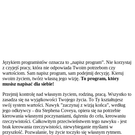
Językiem programistów oznacza to „napisz program”. Nie korzystaj
z czyjejś pracy, która nie odpowiada Twoim potrzebom czy
wartościom. Sam napisz program, sam podejmij decyzję. Kieruj
swoim życiem, twórz własną jego wizję.
To program, który
musisz napisać dla siebie!
Przejmij kontrolę nad własnym życiem, rodziną, pracą. Wszystko to
zasadza się na wyjątkowości Twojego życia. To Ty kształtujesz
swój system wartości. Nawyk ”zaczynaj z wizją końca”, według
jego odkrywcy - dra Stephena Coveya, opiera się na potrzebie
kierowania własnymi poczynaniami, dążeniu do celu, kreowaniu
rzeczywistości. Całkowitym przeciwieństwem tego nawyku - jest
brak kreowania rzeczywistości, niewybieganie myślami w
przyszłość. Pozwalanie, by życie toczyło się własnym rytmem.