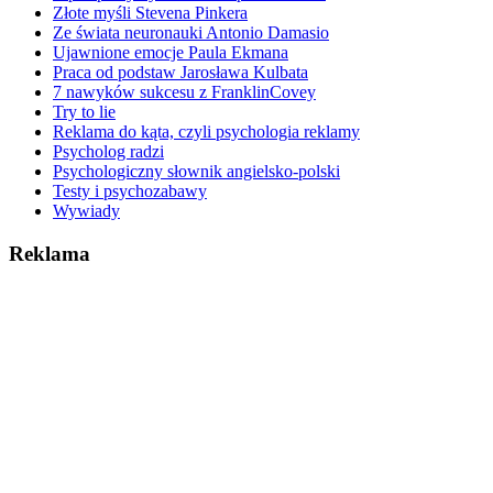
Złote myśli Stevena Pinkera
Ze świata neuronauki Antonio Damasio
Ujawnione emocje Paula Ekmana
Praca od podstaw Jarosława Kulbata
7 nawyków sukcesu z FranklinCovey
Try to lie
Reklama do kąta, czyli psychologia reklamy
Psycholog radzi
Psychologiczny słownik angielsko-polski
Testy i psychozabawy
Wywiady
Reklama