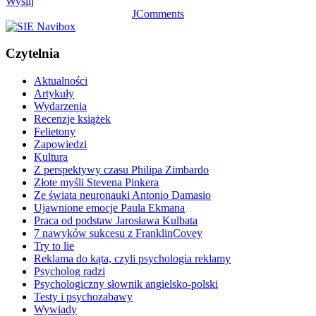
Wyślij
JComments
Czytelnia
Aktualności
Artykuły
Wydarzenia
Recenzje książek
Felietony
Zapowiedzi
Kultura
Z perspektywy czasu Philipa Zimbardo
Złote myśli Stevena Pinkera
Ze świata neuronauki Antonio Damasio
Ujawnione emocje Paula Ekmana
Praca od podstaw Jarosława Kulbata
7 nawyków sukcesu z FranklinCovey
Try to lie
Reklama do kąta, czyli psychologia reklamy
Psycholog radzi
Psychologiczny słownik angielsko-polski
Testy i psychozabawy
Wywiady