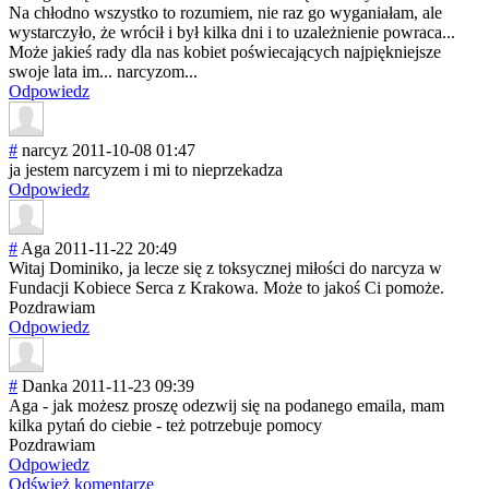
Na chłodno wszystko to rozumiem, nie raz go wyganiałam, ale
wystarczyło, że wrócił i był kilka dni i to uzależnienie powraca...
Może jakieś rady dla nas kobiet poświecających najpiękniejsze
swoje lata im... narcyzom...
Odpowiedz
#
narcyz
2011-10-08 01:47
ja jestem narcyzem i mi to nieprzekadza
Odpowiedz
#
Aga
2011-11-22 20:49
Witaj Dominiko, ja lecze się z toksycznej miłości do narcyza w
Fundacji Kobiece Serca z Krakowa. Może to jakoś Ci pomoże.
Pozdrawiam
Odpowiedz
#
Danka
2011-11-23 09:39
Aga - jak możesz proszę odezwij się na podanego emaila, mam
kilka pytań do ciebie - też potrzebuje pomocy
Pozdrawiam
Odpowiedz
Odśwież komentarze