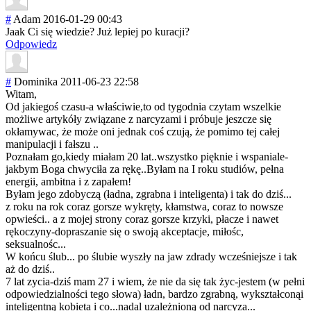
#
Adam
2016-01-29 00:43
Jaak Ci się wiedzie? Już lepiej po kuracji?
Odpowiedz
#
Dominika
2011-06-23 22:58
Witam,
Od jakiegoś czasu-a właściwie,to od tygodnia czytam wszelkie
możliwe artykóły związane z narcyzami i próbuje jeszcze się
okłamywac, że może oni jednak coś czują, że pomimo tej całej
manipulacji i fałszu ..
Poznałam go,kiedy miałam 20 lat..wszystko pięknie i wspaniale-
jakby
m Boga chwyciła za rękę..Byłam na I roku studiów, pełna
energii, ambitna i z zapałem!
Byłam jego zdobyczą (ładna, zgrabna i inteligenta) i tak do dziś...
z roku na rok coraz gorsze wykręty, kłamstwa, coraz to nowsze
opwieści.. a z mojej strony coraz gorsze krzyki, płacze i nawet
rękoczyny-dopra
szanie się o swoją akceptacje, miłośc,
seksualnośc...
W końcu ślub... po ślubie wyszły na jaw zdrady wcześniejsze i tak
aż do dziś..
7 lat zycia-dziś mam 27 i wiem, że nie da się tak życ-jestem (w pełni
odpowiedzialnoś
ci tego słowa) ładn, bardzo zgrabną, wykształconąi
inteligentną kobieta i co...nadal uzależnioną od narcyza...