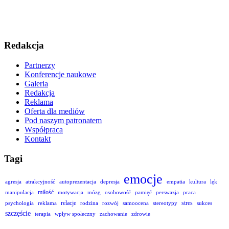
Redakcja
Partnerzy
Konferencje naukowe
Galeria
Redakcja
Reklama
Oferta dla mediów
Pod naszym patronatem
Współpraca
Kontakt
Tagi
emocje
agresja
atrakcyjność
autoprezentacja
depresja
empatia
kultura
lęk
miłość
manipulacja
motywacja
mózg
osobowość
pamięć
perswazja
praca
relacje
stres
psychologia
reklama
rodzina
rozwój
samoocena
stereotypy
sukces
szczęście
terapia
wpływ społeczny
zachowanie
zdrowie