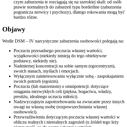
czym zaburzenia te rozciągają się na szerokiej skali: od osób
prawie normalnych do zaburzeń typu borderline (zaburzenia
pogranicza nerwicy i psychozy), dlatego rokowania mogą być
bardzo różne.
Objawy
Wedle DSM – IV narcystyczne zaburzenia osobowości polegają na:
Poczuciu przesadnego poczucia własnej wartości,
wyjątkowości (niekiedy istnieją do tego obiektywne
podstawy, niekiedy nie).
Nadmiernej koncentracji na sobie samym (egocentryzm),
swoich stanach, myślach i emocjach.
Wyłącznym zainteresowaniu wyłącznie sobą - zaspokajaniem
swoich potrzeb (egoizm).
Poczuciu (lub marzeniom) o omnipotencji: dotyczące
osiągania niezwykłych celi (piękna, bogactwa, władzy,
prestiżu, idealnego uczucia miłości).
Nadzwyczajnym zapotrzebowaniu na zwracanie przez innych
uwagi na własną osobę (rozpowszechniania własnej
osobowości).
Przewrażliwieniu dotyczącym poczucia własnej wartości w
obliczu realnych i nierealnych zagrożeń (u źródeł tego leży