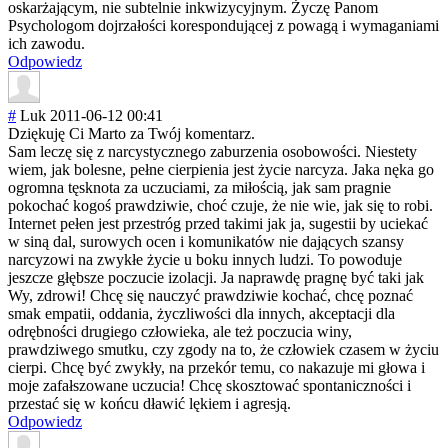
oskarżającym, nie subtelnie inkwizycyjnym. Życzę Panom
Psychologom dojrzałości korespondującej z powagą i wymaganiami
ich zawodu.
Odpowiedz
#
Luk
2011-06-12 00:41
Dziękuję Ci Marto za Twój komentarz.
Sam leczę się z narcystycznego zaburzenia osobowości. Niestety
wiem, jak bolesne, pełne cierpienia jest życie narcyza. Jaka nęka go
ogromna tęsknota za uczuciami, za miłością, jak sam pragnie
pokochać kogoś prawdziwie, choć czuje, że nie wie, jak się to robi.
Internet pełen jest przestróg przed takimi jak ja, sugestii by uciekać
w siną dal, surowych ocen i komunikatów nie dających szansy
narcyzowi na zwykłe życie u boku innych ludzi. To powoduje
jeszcze głębsze poczucie izolacji. Ja naprawdę pragnę być taki jak
Wy, zdrowi! Chcę się nauczyć prawdziwie kochać, chcę poznać
smak empatii, oddania, życzliwości dla innych, akceptacji dla
odrębności drugiego człowieka, ale też poczucia winy,
prawdziwego smutku, czy zgody na to, że człowiek czasem w życiu
cierpi. Chcę być zwykły, na przekór temu, co nakazuje mi głowa i
moje zafałszowane uczucia! Chcę skosztować spontaniczności i
przestać się w końcu dławić lękiem i agresją.
Odpowiedz