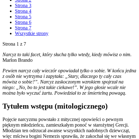
Strona 3
Strona 4
Strona 5
Strona 6
Strona 7
Wszystkie strony
Strona 1 z 7
Narcyz to taki facet, który słucha tylko wtedy, kiedy mówisz o nim.
Marlon Brando
Pewien narcyz cały wieczór opowiadał tylko o sobie. W końcu jedna
z osób nie wytrzyma i zapytała: „Stary, dlaczego ty cały czas
mówisz o sobie?”. Narcyz zaskoczonym wzrokiem spojrzał na
niego: „No, bo to jest takie ciekawe!”. W jego głosie wcale nie
można było wyczuć żartu. Powiedział to ze śmiertelną powagą.
Tytułem wstępu (mitologicznego)
Pojęcie narcyzmu powstało z mitycznej opowieści o pewnym
pięknym młodzieńcu, zamieszkałym ponoć w starożytnej Grecji.
Młodzian ten odrzucał awanse wszystkich nadobnych dziewcząt,
więc mściwa bogini Nemezis sprawiła, że zakochał się we własnym