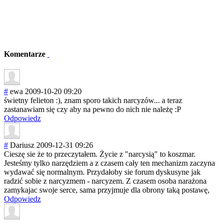
Komentarze
#
ewa
2009-10-20 09:20
świetny felieton :), znam sporo takich narcyzów... a teraz
zastanawiam się czy aby na pewno do nich nie należę :P
Odpowiedz
#
Dariusz
2009-12-31 09:26
Cieszę sie że to przeczytałem. Życie z "narcysią" to koszmar.
Jesteśmy tylko narzędziem a z czasem cały ten mechanizm zaczyna
wydawać się normalnym. Przydałoby sie forum dyskusyne jak
radzić sobie z narcyzmem - narcyzem. Z czasem osoba narażona
zamykajac swoje serce, sama przyjmuje dla obrony taką postawę,
Odpowiedz