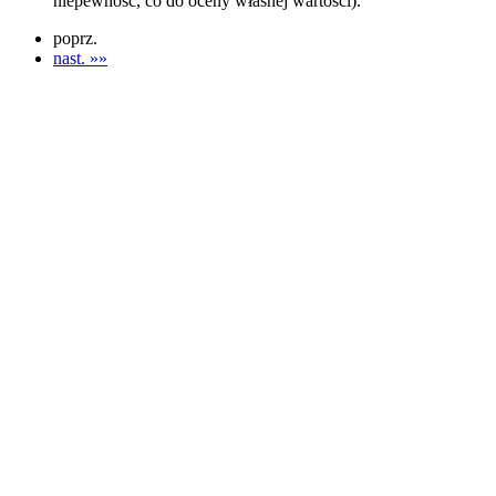
niepewność, co do oceny własnej wartości).
poprz.
nast. »»