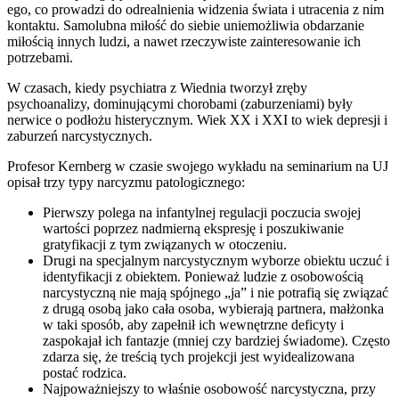
ego, co prowadzi do odrealnienia widzenia świata i utracenia z nim
kontaktu. Samolubna miłość do siebie uniemożliwia obdarzanie
miłością innych ludzi, a nawet rzeczywiste zainteresowanie ich
potrzebami.
W czasach, kiedy psychiatra z Wiednia tworzył zręby
psychoanalizy, dominującymi chorobami (zaburzeniami) były
nerwice o podłożu histerycznym. Wiek XX i XXI to wiek depresji i
zaburzeń narcystycznych.
Profesor Kernberg w czasie swojego wykładu na seminarium na UJ
opisał trzy typy narcyzmu patologicznego:
Pierwszy polega na infantylnej regulacji poczucia swojej
wartości poprzez nadmierną ekspresję i poszukiwanie
gratyfikacji z tym związanych w otoczeniu.
Drugi na specjalnym narcystycznym wyborze obiektu uczuć i
identyfikacji z obiektem. Ponieważ ludzie z osobowością
narcystyczną nie mają spójnego „ja” i nie potrafią się związać
z drugą osobą jako cała osoba, wybierają partnera, małżonka
w taki sposób, aby zapełnił ich wewnętrzne deficyty i
zaspokajał ich fantazje (mniej czy bardziej świadome). Często
zdarza się, że treścią tych projekcji jest wyidealizowana
postać rodzica.
Najpoważniejszy to właśnie osobowość narcystyczna, przy