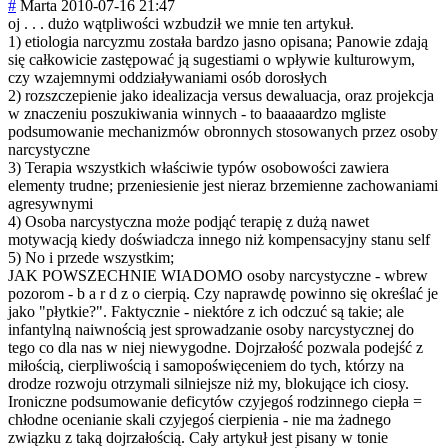
#
Marta
2010-07-16 21:47
oj . . . dużo wątpliwości wzbudził we mnie ten artykuł.
1) etiologia narcyzmu została bardzo jasno opisana; Panowie zdają
się całkowicie zastępować ją sugestiami o wpływie kulturowym,
czy wzajemnymi oddziaływaniami osób dorosłych
2) rozszczepienie jako idealizacja versus dewaluacja, oraz projekcja
w znaczeniu poszukiwania winnych - to baaaaardzo mgliste
podsumowanie mechanizmów obronnych stosowanych przez osoby
narcystyczne
3) Terapia wszystkich właściwie typów osobowości zawiera
elementy trudne; przeniesienie jest nieraz brzemienne zachowaniami
agresywnymi
4) Osoba narcystyczna może podjąć terapię z dużą nawet
motywacją kiedy doświadcza innego niż kompensacyjny stanu self
5) No i przede wszystkim;
JAK POWSZECHNIE WIADOMO osoby narcystyczne - wbrew
pozorom - b a r d z o cierpią. Czy naprawdę powinno się określać je
jako "płytkie?". Faktycznie - niektóre z ich odczuć są takie; ale
infantylną naiwnością jest sprowadzanie osoby narcystycznej do
tego co dla nas w niej niewygodne. Dojrzałość pozwala podejść z
miłością, cierpliwością i samopoświęcenie
m do tych, którzy na
drodze rozwoju otrzymali silniejsze niż my, blokujące ich ciosy.
Ironiczne podsumowanie deficytów czyjegoś rodzinnego ciepła =
chłodne ocenianie skali czyjegoś cierpienia - nie ma żadnego
związku z taką dojrzałością. Cały artykuł jest pisany w tonie