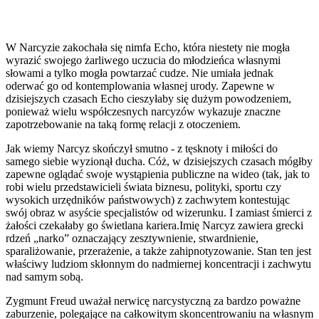
W Narcyzie zakochała się nimfa Echo, która niestety nie mogła
wyrazić swojego żarliwego uczucia do młodzieńca własnymi
słowami a tylko mogła powtarzać cudze. Nie umiała jednak
oderwać go od kontemplowania własnej urody. Zapewne w
dzisiejszych czasach Echo cieszyłaby się dużym powodzeniem,
ponieważ wielu współczesnych narcyzów wykazuje znaczne
zapotrzebowanie na taką formę relacji z otoczeniem.
Jak wiemy Narcyz skończył smutno - z tęsknoty i miłości do
samego siebie wyzionął ducha. Cóż, w dzisiejszych czasach mógłby
zapewne oglądać swoje wystąpienia publiczne na wideo (tak, jak to
robi wielu przedstawicieli świata biznesu, polityki, sportu czy
wysokich urzędników państwowych) z zachwytem kontestując
swój obraz w asyście specjalistów od wizerunku. I zamiast śmierci z
żałości czekałaby go świetlana kariera.Imię Narcyz zawiera grecki
rdzeń „narko” oznaczający zesztywnienie, stwardnienie,
sparaliżowanie, przerażenie, a także zahipnotyzowanie. Stan ten jest
właściwy ludziom skłonnym do nadmiernej koncentracji i zachwytu
nad samym sobą.
Zygmunt Freud uważał nerwicę narcystyczną za bardzo poważne
zaburzenie, polegające na całkowitym skoncentrowaniu na własnym