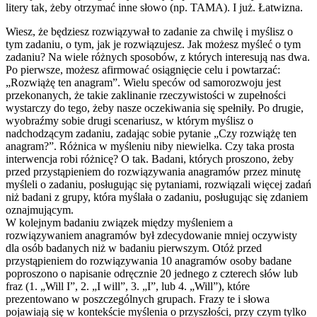
litery tak, żeby otrzymać inne słowo (np. TAMA). I już. Łatwizna.
Wiesz, że będziesz rozwiązywał to zadanie za chwilę i myślisz o
tym zadaniu, o tym, jak je rozwiązujesz. Jak możesz myśleć o tym
zadaniu? Na wiele różnych sposobów, z których interesują nas dwa.
Po pierwsze, możesz afirmować osiągnięcie celu i powtarzać:
„Rozwiążę ten anagram”. Wielu speców od samorozwoju jest
przekonanych, że takie zaklinanie rzeczywistości w zupełności
wystarczy do tego, żeby nasze oczekiwania się spełniły. Po drugie,
wyobraźmy sobie drugi scenariusz, w którym myślisz o
nadchodzącym zadaniu, zadając sobie pytanie „Czy rozwiążę ten
anagram?”. Różnica w myśleniu niby niewielka. Czy taka prosta
interwencja robi różnicę? O tak. Badani, których proszono, żeby
przed przystąpieniem do rozwiązywania anagramów przez minutę
myśleli o zadaniu, posługując się pytaniami, rozwiązali więcej zadań
niż badani z grupy, która myślała o zadaniu, posługując się zdaniem
oznajmującym.
W kolejnym badaniu związek między myśleniem a
rozwiązywaniem anagramów był zdecydowanie mniej oczywisty
dla osób badanych niż w badaniu pierwszym. Otóż przed
przystąpieniem do rozwiązywania 10 anagramów osoby badane
poproszono o napisanie odręcznie 20 jednego z czterech słów lub
fraz (1. „Will I”, 2. „I will”, 3. „I”, lub 4. „Will”), które
prezentowano w poszczególnych grupach. Frazy te i słowa
pojawiają się w kontekście myślenia o przyszłości, przy czym tylko