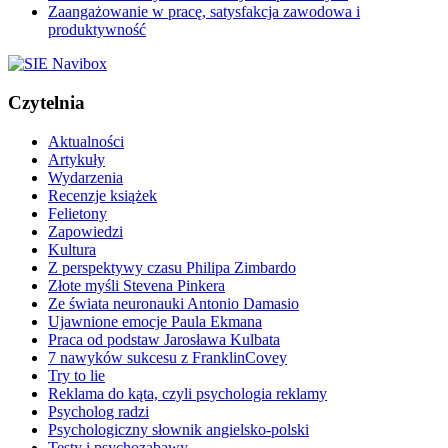
Zaangażowanie w pracę, satysfakcja zawodowa i
produktywność
Czytelnia
Aktualności
Artykuły
Wydarzenia
Recenzje książek
Felietony
Zapowiedzi
Kultura
Z perspektywy czasu Philipa Zimbardo
Złote myśli Stevena Pinkera
Ze świata neuronauki Antonio Damasio
Ujawnione emocje Paula Ekmana
Praca od podstaw Jarosława Kulbata
7 nawyków sukcesu z FranklinCovey
Try to lie
Reklama do kąta, czyli psychologia reklamy
Psycholog radzi
Psychologiczny słownik angielsko-polski
Testy i psychozabawy