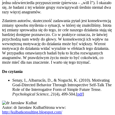
jedna odzwierciedla przypuszczenie (pierwsza – „will I”). I okazało
się, że badani z tej właśnie grupy rozwiązywali średnio niemal dwa
razy więcej anagramów.
Zdaniem autorów, skuteczność zadawania pytań jest konsekwencją
zmiany sposobu myślenia o sytuacji, w której się znaleźliśmy. Istota
tej zmiany sprowadza się do tego, że cele naszego działania stają się
bardziej dostępne poznawczo. Co w praktyce oznacza, że łatwiej
przychodzą nam wtedy do głowy. W konsekwencji ich wpływ na
wewnętrzną motywację do działania może być większy. Wzrost
motywacji do działania widać wyraźnie w efektach tego działania.
W przypadku omawianych badań była to liczba rozwiązanych
anagramów. W prawdziwym życiu może to być cokolwiek, co
może mieć dla nas znaczenie. I warto się tego trzymać.
Do czytania
Senay, I., Albarracín, D., & Noguchi, K. (2010). Motivating
Goal-Directed Behavior Through Introspective Self-Talk The
Role of the Interrogative Form of Simple Future Tense.
Psychological Science
,
21
(4), 499-504.[
pdf
]
Autor:
dr Jarosław Kulbat
Strona www:
http://kulbatkonsulting.blogspot.com/