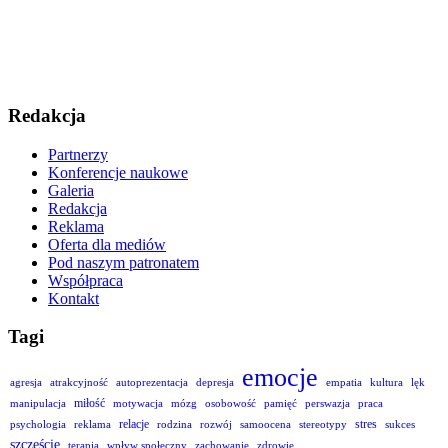
Redakcja
Partnerzy
Konferencje naukowe
Galeria
Redakcja
Reklama
Oferta dla mediów
Pod naszym patronatem
Współpraca
Kontakt
Tagi
emocje
agresja
atrakcyjność
autoprezentacja
depresja
empatia
kultura
lęk
miłość
manipulacja
motywacja
mózg
osobowość
pamięć
perswazja
praca
relacje
stres
psychologia
reklama
rodzina
rozwój
samoocena
stereotypy
sukces
szczęście
terapia
wpływ społeczny
zachowanie
zdrowie