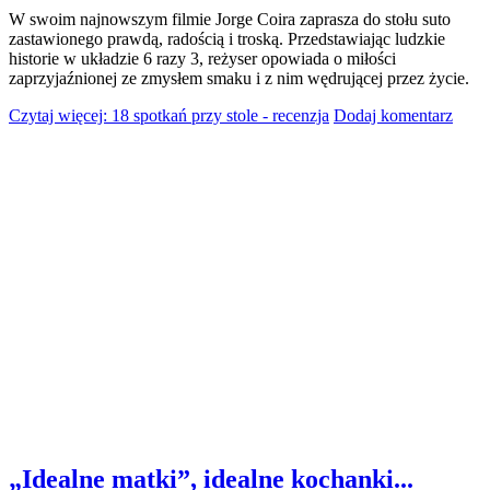
W swoim najnowszym filmie Jorge Coira zaprasza do stołu suto
zastawionego prawdą, radością i troską. Przedstawiając ludzkie
historie w układzie 6 razy 3, reżyser opowiada o miłości
zaprzyjaźnionej ze zmysłem smaku i z nim wędrującej przez życie.
Czytaj więcej: 18 spotkań przy stole - recenzja
Dodaj komentarz
„Idealne matki”, idealne kochanki...