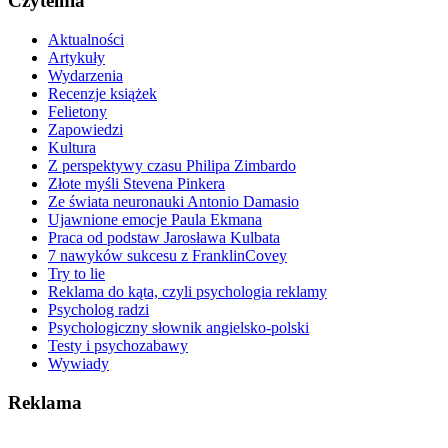
Czytelnia
Aktualności
Artykuły
Wydarzenia
Recenzje książek
Felietony
Zapowiedzi
Kultura
Z perspektywy czasu Philipa Zimbardo
Złote myśli Stevena Pinkera
Ze świata neuronauki Antonio Damasio
Ujawnione emocje Paula Ekmana
Praca od podstaw Jarosława Kulbata
7 nawyków sukcesu z FranklinCovey
Try to lie
Reklama do kąta, czyli psychologia reklamy
Psycholog radzi
Psychologiczny słownik angielsko-polski
Testy i psychozabawy
Wywiady
Reklama