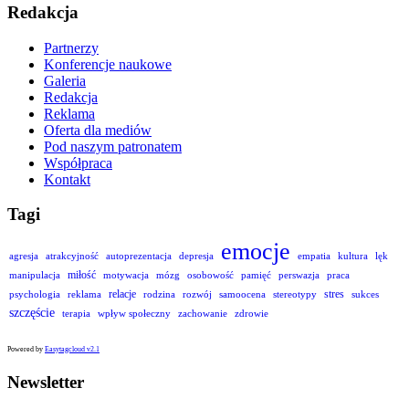
Redakcja
Partnerzy
Konferencje naukowe
Galeria
Redakcja
Reklama
Oferta dla mediów
Pod naszym patronatem
Współpraca
Kontakt
Tagi
emocje
agresja
atrakcyjność
autoprezentacja
depresja
empatia
kultura
lęk
miłość
manipulacja
motywacja
mózg
osobowość
pamięć
perswazja
praca
relacje
stres
psychologia
reklama
rodzina
rozwój
samoocena
stereotypy
sukces
szczęście
terapia
wpływ społeczny
zachowanie
zdrowie
Powered by
Easytagcloud v2.1
Newsletter