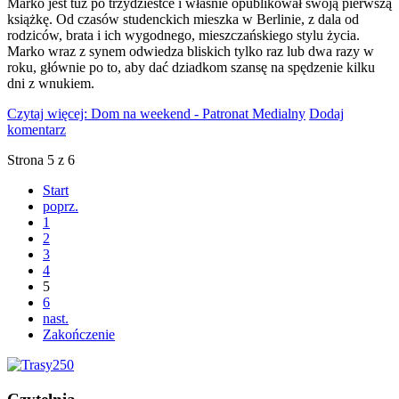
Marko jest tuż po trzydziestce i właśnie opublikował swoją pierwszą
książkę. Od czasów studenckich mieszka w Berlinie, z dala od
rodziców, brata i ich wygodnego, mieszczańskiego stylu życia.
Marko wraz z synem odwiedza bliskich tylko raz lub dwa razy w
roku, głównie po to, aby dać dziadkom szansę na spędzenie kilku
dni z wnukiem.
Czytaj więcej: Dom na weekend - Patronat Medialny
Dodaj
komentarz
Strona 5 z 6
Start
poprz.
1
2
3
4
5
6
nast.
Zakończenie