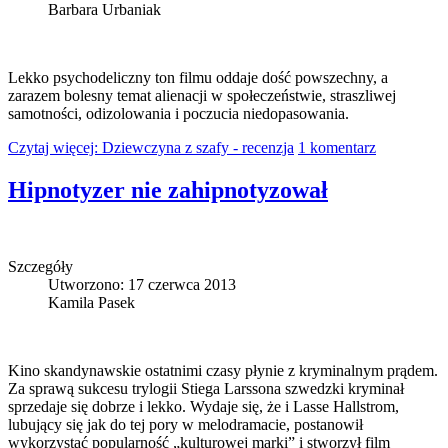
Barbara Urbaniak
Lekko psychodeliczny ton filmu oddaje dość powszechny, a
zarazem bolesny temat alienacji w społeczeństwie, straszliwej
samotności, odizolowania i poczucia niedopasowania.
Czytaj więcej: Dziewczyna z szafy - recenzja
1 komentarz
Hipnotyzer nie zahipnotyzował
Szczegóły
Utworzono: 17 czerwca 2013
Kamila Pasek
Kino skandynawskie ostatnimi czasy płynie z kryminalnym prądem.
Za sprawą sukcesu trylogii Stiega Larssona szwedzki kryminał
sprzedaje się dobrze i lekko. Wydaje się, że i Lasse Hallstrom,
lubujący się jak do tej pory w melodramacie, postanowił
wykorzystać popularność „kulturowej marki” i stworzył film