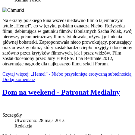
Na ekrany polskiego kina wszedł niedawno film o tajemniczym
tytule „Hemel”, co w języku polskim oznacza Niebo. Reżyserka
filmu, debiutująca w gatunku filmów fabularnych Sacha Polak, swój
pierwszy pełnometrażowy film zatytułowała, używając imienia
głównej bohaterki. Zaproponowała nieco prowokujący, poruszający
oraz odważny obraz, który został bardzo ciepło przyjęty i doceniony
zarówno przez krytyków filmowych, jak i przez widzów. Film
został doceniony przez Jury FIPRESCI na Berlinale 2012,
otrzymując nagrodę dla najlepszego filmu sekcji Forum.
Czytaj więcej: „Hemel” - Niebo przysłonięte erotyczną subtelnością
Dodaj komentarz
Dom na weekend - Patronat Medialny
Szczegóły
Utworzono: 28 maja 2013
Redakcja