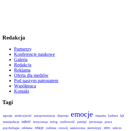
Redakcja
Partnerzy
Konferencje naukowe
Galeria
Redakcja
Reklama
Oferta dla mediów
Pod naszym patronatem
Współpraca
Kontakt
Tagi
emocje
agresja
atrakcyjność
autoprezentacja
depresja
empatia
kultura
lęk
miłość
manipulacja
motywacja
mózg
osobowość
pamięć
perswazja
praca
relacje
stres
psychologia
reklama
rodzina
rozwój
samoocena
stereotypy
sukces