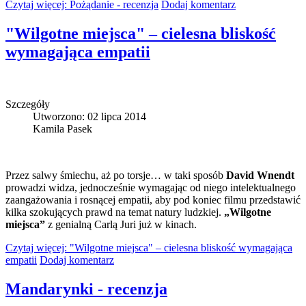
Czytaj więcej: Pożądanie - recenzja
Dodaj komentarz
"Wilgotne miejsca" – cielesna bliskość
wymagająca empatii
Szczegóły
Utworzono: 02 lipca 2014
Kamila Pasek
Przez salwy śmiechu, aż po torsje… w taki sposób
David Wnendt
prowadzi widza, jednocześnie wymagając od niego intelektualnego
zaangażowania i rosnącej empatii, aby pod koniec filmu przedstawić
kilka szokujących prawd na temat natury ludzkiej.
„Wilgotne
miejsca”
z genialną Carlą Juri już w kinach.
Czytaj więcej: "Wilgotne miejsca" – cielesna bliskość wymagająca
empatii
Dodaj komentarz
Mandarynki - recenzja