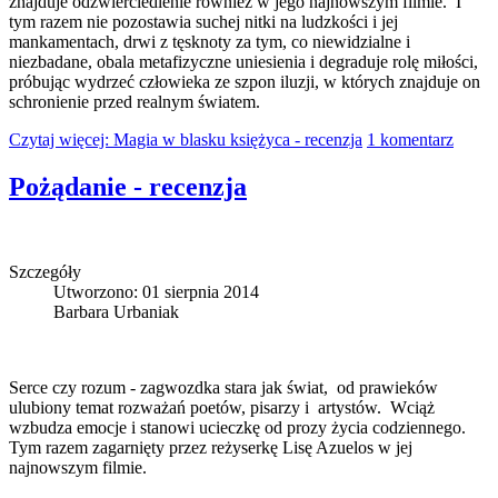
znajduje odzwierciedlenie również w jego najnowszym filmie. I
tym razem nie pozostawia suchej nitki na ludzkości i jej
mankamentach, drwi z tęsknoty za tym, co niewidzialne i
niezbadane, obala metafizyczne uniesienia i degraduje rolę miłości,
próbując wydrzeć człowieka ze szpon iluzji, w których znajduje on
schronienie przed realnym światem.
Czytaj więcej: Magia w blasku księżyca - recenzja
1 komentarz
Pożądanie - recenzja
Szczegóły
Utworzono: 01 sierpnia 2014
Barbara Urbaniak
Serce czy rozum - zagwozdka stara jak świat, od prawieków
ulubiony temat rozważań poetów, pisarzy i artystów. Wciąż
wzbudza emocje i stanowi ucieczkę od prozy życia codziennego.
Tym razem zagarnięty przez reżyserkę Lisę Azuelos w jej
najnowszym filmie.