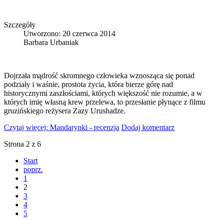
Szczegóły
Utworzono: 20 czerwca 2014
Barbara Urbaniak
Dojrzała mądrość skromnego człowieka wznosząca się ponad
podziały i waśnie, prostota życia, która bierze górę nad
historycznymi zaszłościami, których większość nie rozumie, a w
których imię własną krew przelewa, to przesłanie płynące z filmu
gruzińskiego reżysera Zazy Urushadze.
Czytaj więcej: Mandarynki - recenzja
Dodaj komentarz
Strona 2 z 6
Start
poprz.
1
2
3
4
5