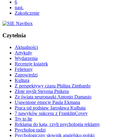
6
nast.
Zakończenie
Czytelnia
Aktualności
Artykuły
Wydarzenia
Recenzje książek
Felietony
Zapowiedzi
Kultura
Z perspektywy czasu Philipa Zimbardo
Złote myśli Stevena Pinkera
Ze świata neuronauki Antonio Damasio
Ujawnione emocje Paula Ekmana
Praca od podstaw Jarosława Kulbata
7 nawyków sukcesu z FranklinCovey
Try to lie
Reklama do kąta, czyli psychologia reklamy
Psycholog radzi
Psychologiczny słownik angielsko-polski