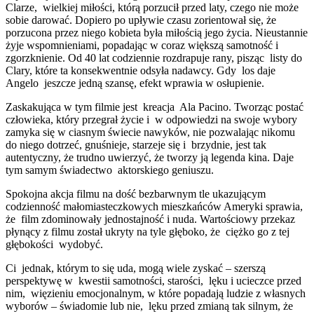
Clarze, wielkiej miłości, którą porzucił przed laty, czego nie może
sobie darować. Dopiero po upływie czasu zorientował się, że
porzucona przez niego kobieta była miłością jego życia. Nieustannie
żyje wspomnieniami, popadając w coraz większą samotność i
zgorzknienie. Od 40 lat codziennie rozdrapuje rany, pisząc listy do
Clary, które ta konsekwentnie odsyła nadawcy. Gdy los daje
Angelo jeszcze jedną szansę, efekt wprawia w osłupienie.
Zaskakująca w tym filmie jest kreacja Ala Pacino. Tworząc postać
człowieka, który przegrał życie i w odpowiedzi na swoje wybory
zamyka się w ciasnym świecie nawyków, nie pozwalając nikomu
do niego dotrzeć, gnuśnieje, starzeje się i brzydnie, jest tak
autentyczny, że trudno uwierzyć, że tworzy ją legenda kina. Daje
tym samym świadectwo aktorskiego geniuszu.
Spokojna akcja filmu na dość bezbarwnym tle ukazującym
codzienność małomiasteczkowych mieszkańców Ameryki sprawia,
że film zdominowały jednostajność i nuda. Wartościowy przekaz
płynący z filmu został ukryty na tyle głęboko, że ciężko go z tej
głębokości wydobyć.
Ci jednak, którym to się uda, mogą wiele zyskać – szerszą
perspektywę w kwestii samotności, starości, lęku i ucieczce przed
nim, więzieniu emocjonalnym, w które popadają ludzie z własnych
wyborów – świadomie lub nie, lęku przed zmianą tak silnym, że