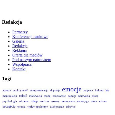
Redakcja
Partnerzy
Konferencje naukowe
Galeria
Redakcja
Reklama
Oferta dla mediów
Pod naszym patronatem
Współpraca
Kontakt
Tagi
emocje
agresja
atrakcyjność
autoprezentacja
depresja
empatia
kultura
lęk
miłość
manipulacja
motywacja
mózg
osobowość
pamięć
perswazja
praca
relacje
stres
psychologia
reklama
rodzina
rozwój
samoocena
stereotypy
sukces
szczęście
terapia
wpływ społeczny
zachowanie
zdrowie