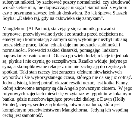
substytut miłości, by zachować pozory normalności, czy zbudować
wokół siebie mur, nie dopuszczając nikogo? Samotność z wyboru
czy z przymusu zawsze jednak doskwiera. Bo jak śpiewa Staszek
Soyka: „Daleko raj, gdy na człowieka się zamykam”.
Manglehorn (Al Pacino), starzejący się samotnik, prowadzi
rutynowe, przewidywalne życie i ze strachu przed odejściem na
emeryturę i konfrontacją z samym sobą wykonuje niezbyt lubianą
przez siebie pracę, która jednak daje mu poczucie stabilności i
normalności. Prowadzi zakład ślusarski, pomagając ludziom
naprawiać zepsute zamki. Otacza go wielu ludzi; relacje te jednak
są płytkie i nie czynią go szczęśliwym. Rzadko widuje jedynego
syna, a skomplikowane relacje z nim nie zachęcają do częstszych
spotkań. Taki stan rzeczy jest zarazem efektem niewłaściwych
wyborów i źle wykorzystanego czasu, którego nie da się już cofnąć.
Jedyną istotą, której potrafi okazać resztki uczuć, jest kotka Fanny,
której zdrowotne tarapaty są dla Angelo poważnym ciosem. W jego
rutynowych zajęciach mieści się wizyta raz w tygodniu w lokalnym
banku, gdzie niezobowiązująco prowadzi dialogi z Dawn (Holly
Hunter), ciepłą, serdeczną kobietą, otwartą na ludzi, która jest
kompletnym przeciwieństwem Manglehorna. Jedyną ich wspólną
cechą jest samotność.