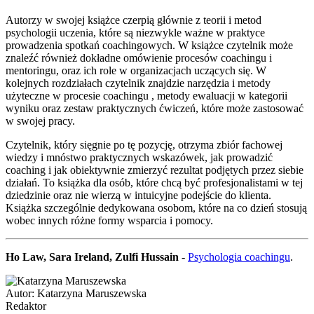
Autorzy w swojej książce czerpią głównie z teorii i metod
psychologii uczenia, które są niezwykle ważne w praktyce
prowadzenia spotkań coachingowych. W książce czytelnik może
znaleźć również dokładne omówienie procesów coachingu i
mentoringu, oraz ich role w organizacjach uczących się. W
kolejnych rozdziałach czytelnik znajdzie narzędzia i metody
użyteczne w procesie coachingu , metody ewaluacji w kategorii
wyniku oraz zestaw praktycznych ćwiczeń, które może zastosować
w swojej pracy.
Czytelnik, który sięgnie po tę pozycję, otrzyma zbiór fachowej
wiedzy i mnóstwo praktycznych wskazówek, jak prowadzić
coaching i jak obiektywnie zmierzyć rezultat podjętych przez siebie
działań. To książka dla osób, które chcą być profesjonalistami w tej
dziedzinie oraz nie wierzą w intuicyjne podejście do klienta.
Książka szczególnie dedykowana osobom, które na co dzień stosują
wobec innych różne formy wsparcia i pomocy.
Ho Law, Sara Ireland, Zulfi Hussain
-
Psychologia coachingu
.
Autor:
Katarzyna Maruszewska
Redaktor