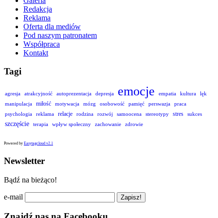
Galeria
Redakcja
Reklama
Oferta dla mediów
Pod naszym patronatem
Współpraca
Kontakt
Tagi
emocje
agresja
atrakcyjność
autoprezentacja
depresja
empatia
kultura
lęk
miłość
manipulacja
motywacja
mózg
osobowość
pamięć
perswazja
praca
relacje
stres
psychologia
reklama
rodzina
rozwój
samoocena
stereotypy
sukces
szczęście
terapia
wpływ społeczny
zachowanie
zdrowie
Powered by
Easytagcloud v2.1
Newsletter
Bądź na bieżąco!
e-mail
Znajdź nas na Facebooku