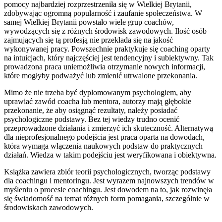
pomocy najbardziej rozprzestrzeniła się w Wielkiej Brytanii,
zdobywając ogromną popularność i zaufanie społeczeństwa. W
samej Wielkiej Brytanii powstało wiele grup coachów,
wywodzących się z różnych środowisk zawodowych. Ilość osób
zajmujących się tą profesją nie przekłada się na jakość
wykonywanej pracy. Powszechnie praktykuje się coaching oparty
na intuicjach, który najczęściej jest tendencyjny i subiektywny. Tak
prowadzona praca uniemożliwia otrzymanie nowych informacji,
które mogłyby podważyć lub zmienić utrwalone przekonania.
Mimo że nie trzeba być dyplomowanym psychologiem, aby
uprawiać zawód coacha lub mentora, autorzy mają głębokie
przekonanie, że aby osiągnąć rezultaty, należy posiadać
psychologiczne podstawy. Bez tej wiedzy trudno ocenić
przeprowadzone działania i zmierzyć ich skuteczność. Alternatywą
dla nieprofesjonalnego podejścia jest praca oparta na dowodach,
która wymaga włączenia naukowych podstaw do praktycznych
działań. Wiedza w takim podejściu jest weryfikowana i obiektywna.
Książka zawiera zbiór teorii psychologicznych, tworząc podstawy
dla coachingu i mentoringu. Jest wyrazem najnowszych trendów w
myśleniu o procesie coachingu. Jest dowodem na to, jak rozwinęła
się świadomość na temat różnych form pomagania, szczególnie w
środowiskach zawodowych.