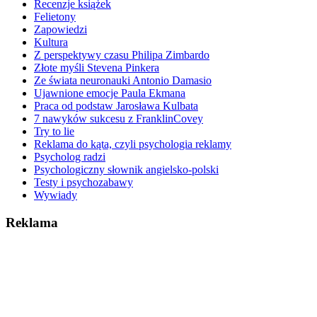
Recenzje książek
Felietony
Zapowiedzi
Kultura
Z perspektywy czasu Philipa Zimbardo
Złote myśli Stevena Pinkera
Ze świata neuronauki Antonio Damasio
Ujawnione emocje Paula Ekmana
Praca od podstaw Jarosława Kulbata
7 nawyków sukcesu z FranklinCovey
Try to lie
Reklama do kąta, czyli psychologia reklamy
Psycholog radzi
Psychologiczny słownik angielsko-polski
Testy i psychozabawy
Wywiady
Reklama