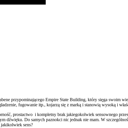
tabene przypominającego Empire State Building, który sięga swoim w
ładzenie, fugowanie itp., kojarzą się z marką i stanowią wysoką i wła
oporność, prostactwo i kompletny brak jakiegokolwiek sensownego przesł
ącym dźwięku. Do samych paznokci nic jednak nie mam. W szczególnoś
jakikolwiek sens?