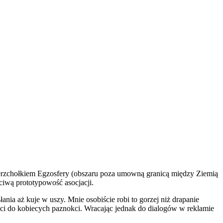
ierzchołkiem Egzosfery (obszaru poza umowną granicą między Ziemią
ściwą prototypowość asocjacji.
ania aż kuje w uszy. Mnie osobiście robi to gorzej niż drapanie
ci do kobiecych paznokci. Wracając jednak do dialogów w reklamie