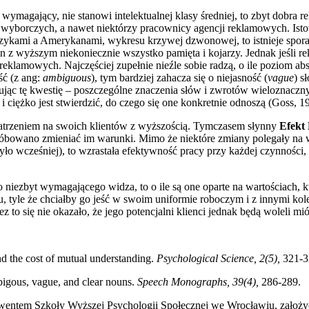
t wymagający, nie stanowi intelektualnej klasy średniej, to zbyt dobra r
 wyborczych, a nawet niektórzy pracownicy agencji reklamowych. Istotni
ykami a Amerykanami, wykresu krzywej dzwonowej, to istnieje spora sz
n z wyższym niekoniecznie wszystko pamięta i kojarzy. Jednak jeśli re
reklamowych. Najczęściej zupełnie nieźle sobie radzą, o ile poziom abs
ść (z ang:
ambiguous
), tym bardziej zahacza się o niejasność (
vague
) s
jąc tę kwestię – poszczególne znaczenia słów i zwrotów wieloznaczny
i ciężko jest stwierdzić, do czego się one konkretnie odnoszą (Goss, 1
 patrzeniem na swoich klientów z wyższością. Tymczasem słynny
Efekt
róbowano zmieniać im warunki. Mimo że niektóre zmiany polegały na
ło wcześniej), to wzrastała efektywność pracy przy każdej czynności, 
niezbyt wymagającego widza, to o ile są one oparte na wartościach, kt
, tyle że chciałby go jeść w swoim uniformie roboczym i z innymi kole
o się nie okazało, że jego potencjalni klienci jednak będą woleli mió
nd the cost of mutual understanding.
Psychological Science, 2(5),
321-3
mbigous, vague, and clear nouns.
Speech Monographs, 39(4),
286-289.
wentem Szkoły Wyższej Psychologii Społecznej we Wrocławiu, założyc