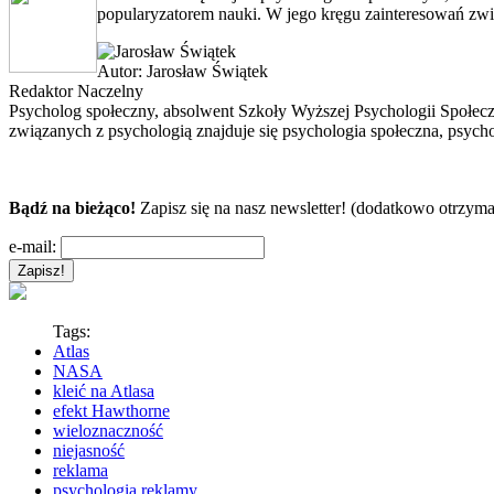
popularyzatorem nauki. W jego kręgu zainteresowań zwią
Autor:
Jarosław Świątek
Redaktor Naczelny
Psycholog społeczny, absolwent Szkoły Wyższej Psychologii Społec
związanych z psychologią znajduje się psychologia społeczna, psycho
Bądź na bieżąco!
Zapisz się na nasz newsletter! (dodatkowo otrzyma
e-mail:
Tags:
Atlas
NASA
kleić na Atlasa
efekt Hawthorne
wieloznaczność
niejasność
reklama
psychologia reklamy