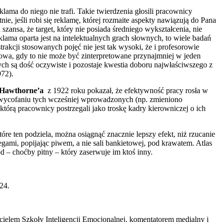
eklama do niego nie trafi. Takie twierdzenia głosili pracownicy
e, jeśli robi się reklamę, której rozmaite aspekty nawiązują do Pana
ansa, że target, który nie posiada średniego wykształcenia, nie
klama oparta jest na intelektualnych grach słownych, to wiele badań
trakcji stosowanych pojęć nie jest tak wysoki, że i profesorowie
łowa, gdy to nie może być zinterpretowane przynajmniej w jeden
ch są dość oczywiste i pozostaje kwestia doboru najwłaściwszego z
972).
 Hawthorne’a
z 1922 roku pokazał, że efektywność pracy rosła w
 wycofaniu tych wcześniej wprowadzonych (np. zmieniono
którą pracownicy postrzegali jako troskę kadry kierowniczej o ich
óre ten podziela, można osiągnąć znacznie lepszy efekt, niż rzucanie
gami, popijając piwem, a nie sali bankietowej, pod krawatem. Atlas
d – choćby pitny – który zaserwuje im ktoś inny.
24.
ielem Szkoły Inteligencji Emocjonalnej, komentatorem medialny i