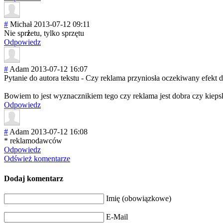
#
Michał
2013-07-12 09:11
Nie spr
ż
etu, tylko sprzętu
Odpowiedz
#
Adam
2013-07-12 16:07
Pytanie do autora tekstu - Czy reklama przyniosła oczekiwany efek
Bowiem to jest wyznacznikiem tego czy reklama jest dobra czy kieps
Odpowiedz
#
Adam
2013-07-12 16:08
* reklamodawców
Odpowiedz
Odśwież komentarze
Dodaj komentarz
Imię (obowiązkowe)
E-Mail