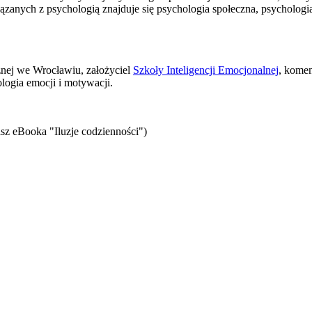
zanych z psychologią znajduje się psychologia społeczna, psychologia
znej we Wrocławiu, założyciel
Szkoły Inteligencji Emocjonalnej
, komen
logia emocji i motywacji.
sz eBooka "Iluzje codzienności")