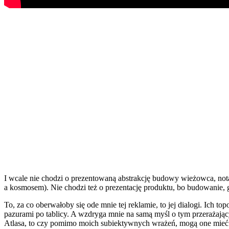
I wcale nie chodzi o prezentowaną abstrakcję budowy wieżowca, no
a kosmosem). Nie chodzi też o prezentację produktu, bo budowanie, g
To, za co oberwałoby się ode mnie tej reklamie, to jej dialogi. Ich t
pazurami po tablicy. A wzdryga mnie na samą myśl o tym przerażaj
Atlasa, to czy pomimo moich subiektywnych wrażeń, mogą one mieć 