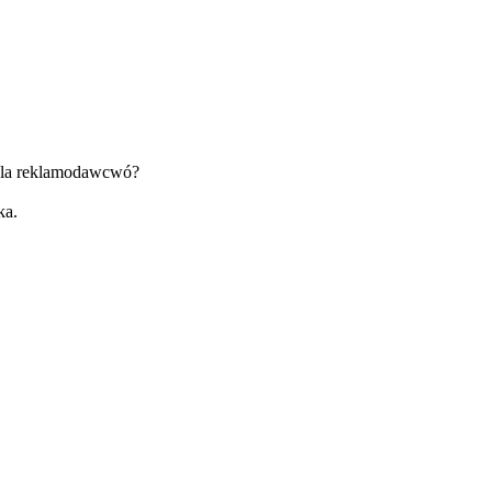
t dla reklamodawcwó?
ka.