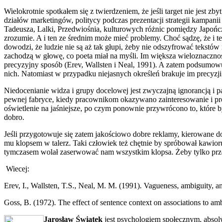
Wielokrotnie spotkałem się z twierdzeniem, że jeśli target nie jest zby
działów marketingów, politycy podczas prezentacji strategii kampanii
Tadeusza, Lalki, Przedwiośnia, kulturowych różnic pomiędzy Japończ
zrozumie. A i ten ze średnim może mieć problemy. Choć sądzę, że i te
dowodzi, że ludzie nie są aż tak głupi, żeby nie odszyfrować tekstów 
zachodzą w głowę, co poeta miał na myśli. Im większa wieloznaczno
precyzyjny sposób (Erev, Wallsten i Neal, 1991). A zatem podsumowu
nich. Natomiast w przypadku niejasnych określeń brakuje im precyzji 
Niedocenianie widza i grupy docelowej jest zwyczajną ignorancją i
pewnej fabryce, kiedy pracownikom okazywano zainteresowanie i p
oświetlenie na jaśniejsze, po czym ponownie przywrócono to, które by
dobro.
Jeśli przygotowuje się zatem jakościowo dobre reklamy, kierowane do 
mu klopsem w talerz. Taki człowiek też chętnie by spróbował kawioru
tymczasem wolał zaserwować nam wszystkim klopsa. Żeby tylko przez t
Wiecej:
Erev, I., Wallsten, T.S., Neal, M. M. (1991). Vagueness, ambiguity, a
Goss, B. (1972). The effect of sentence context on associations to a
Jarosław Świątek
jest psychologiem społecznym, absol