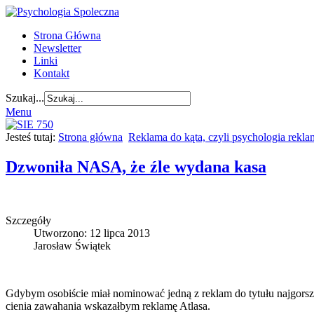
Strona Główna
Newsletter
Linki
Kontakt
Szukaj...
Menu
Jesteś tutaj:
Strona główna
Reklama do kąta, czyli psychologia rekl
Dzwoniła NASA, że źle wydana kasa
Szczegóły
Utworzono: 12 lipca 2013
Jarosław Świątek
Gdybym osobiście miał nominować jedną z reklam do tytułu najgorsz
cienia zawahania wskazałbym reklamę Atlasa.