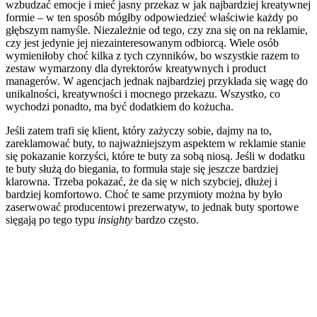
wzbudzać emocje i mieć jasny przekaz w jak najbardziej kreatywnej
formie – w ten sposób mógłby odpowiedzieć właściwie każdy po
głębszym namyśle. Niezależnie od tego, czy zna się on na reklamie,
czy jest jedynie jej niezainteresowanym odbiorcą. Wiele osób
wymieniłoby choć kilka z tych czynników, bo wszystkie razem to
zestaw wymarzony dla dyrektorów kreatywnych i product
managerów. W agencjach jednak najbardziej przykłada się wagę do
unikalności, kreatywności i mocnego przekazu. Wszystko, co
wychodzi ponadto, ma być dodatkiem do kożucha.
Jeśli zatem trafi się klient, który zażyczy sobie, dajmy na to,
zareklamować buty, to najważniejszym aspektem w reklamie stanie
się pokazanie korzyści, które te buty za sobą niosą. Jeśli w dodatku
te buty służą do biegania, to formuła staje się jeszcze bardziej
klarowna. Trzeba pokazać, że da się w nich szybciej, dłużej i
bardziej komfortowo. Choć te same przymioty można by było
zaserwować producentowi prezerwatyw, to jednak buty sportowe
sięgają po tego typu
insighty
bardzo często.