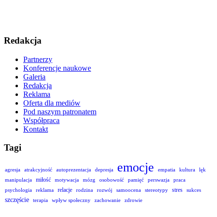
Redakcja
Partnerzy
Konferencje naukowe
Galeria
Redakcja
Reklama
Oferta dla mediów
Pod naszym patronatem
Współpraca
Kontakt
Tagi
emocje
agresja
atrakcyjność
autoprezentacja
depresja
empatia
kultura
lęk
miłość
manipulacja
motywacja
mózg
osobowość
pamięć
perswazja
praca
relacje
stres
psychologia
reklama
rodzina
rozwój
samoocena
stereotypy
sukces
szczęście
terapia
wpływ społeczny
zachowanie
zdrowie