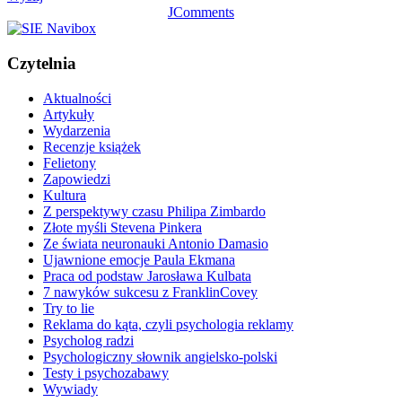
JComments
Czytelnia
Aktualności
Artykuły
Wydarzenia
Recenzje książek
Felietony
Zapowiedzi
Kultura
Z perspektywy czasu Philipa Zimbardo
Złote myśli Stevena Pinkera
Ze świata neuronauki Antonio Damasio
Ujawnione emocje Paula Ekmana
Praca od podstaw Jarosława Kulbata
7 nawyków sukcesu z FranklinCovey
Try to lie
Reklama do kąta, czyli psychologia reklamy
Psycholog radzi
Psychologiczny słownik angielsko-polski
Testy i psychozabawy
Wywiady