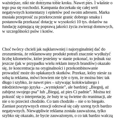
ważniejsze, nikt nie dotrzyma tobie kroku. Nawet pies. I właśnie o
tego psa się rozchodzi. Kampania doczekała się całej serii
negatywnych komentarzy i epitetów pod swoim adresem. Marka
musiała przeprosić za przekroczenie granic dobrego smaku i
postanowiła przekazać dotację w wysokości 10 tys. dolarów na
fundację zajmującą się poprawą jakości życia zwierząt domowych,
w szczególności psów i kotów.
Choć twórcy chcieli jak najklarowniej i najoryginalniej dać do
zrozumienia, że reklamowany produkt potrafi znacznie wydłużyć
liczbę kilometrów, które jesteśmy w stanie pokonać, to jednak raz
jeszcze (jak w przypadku wielu reklam innych brandów) okazało
się, że koncentracja na oryginalności i przekombinowanie
prowadzić może do opłakanych skutków. Przekaz, który niesie za
sobą ta reklama, mówi bowiem nie tyle o tym, że można biec tak
długo i szybko, że nawet pies – używając kolokwialnego i
młodzieżowego języka - „wymięknie”, ale bardziej: „Biegnij, aż
zabijesz swojego psa” lub „Biegaj, aż pies Ci padnie”. Można też
pokusić się o interpretację, że buty te są świetne do reanimacji, ale
nie o to przecież chodziło. Co tam chodziło – nie o to biegało.
Zamiast pozytywnych emocji odezwał się cały szereg tych bardzo
negatywnych. Niewątpliwie reklama została zauważona, tylko
szybko się okazało, że bycie zauważonym, o co tak bardzo walczą