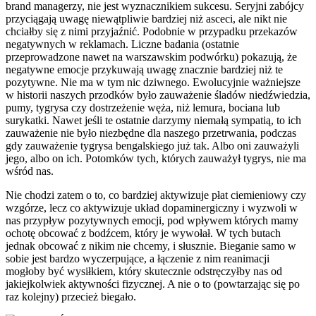
brand managerzy, nie jest wyznacznikiem sukcesu. Seryjni zabójcy
przyciągają uwagę niewątpliwie bardziej niż asceci, ale nikt nie
chciałby się z nimi przyjaźnić. Podobnie w przypadku przekazów
negatywnych w reklamach. Liczne badania (ostatnie
przeprowadzone nawet na warszawskim podwórku) pokazują, że
negatywne emocje przykuwają uwagę znacznie bardziej niż te
pozytywne. Nie ma w tym nic dziwnego. Ewolucyjnie ważniejsze
w historii naszych przodków było zauważenie śladów niedźwiedzia,
pumy, tygrysa czy dostrzeżenie węża, niż lemura, bociana lub
surykatki. Nawet jeśli te ostatnie darzymy niemałą sympatią, to ich
zauważenie nie było niezbędne dla naszego przetrwania, podczas
gdy zauważenie tygrysa bengalskiego już tak. Albo oni zauważyli
jego, albo on ich. Potomków tych, których zauważył tygrys, nie ma
wśród nas.
Nie chodzi zatem o to, co bardziej aktywizuje płat ciemieniowy czy
wzgórze, lecz co aktywizuje układ dopaminergiczny i wyzwoli w
nas przypływ pozytywnych emocji, pod wpływem których mamy
ochotę obcować z bodźcem, który je wywołał. W tych butach
jednak obcować z nikim nie chcemy, i słusznie. Bieganie samo w
sobie jest bardzo wyczerpujące, a łączenie z nim reanimacji
mogłoby być wysiłkiem, który skutecznie odstręczyłby nas od
jakiejkolwiek aktywności fizycznej. A nie o to (powtarzając się po
raz kolejny) przecież biegało.