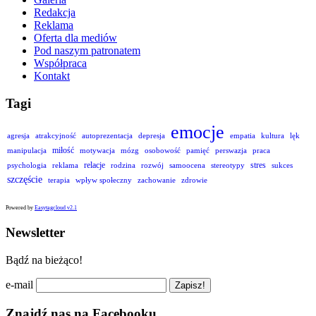
Redakcja
Reklama
Oferta dla mediów
Pod naszym patronatem
Współpraca
Kontakt
Tagi
emocje
agresja
atrakcyjność
autoprezentacja
depresja
empatia
kultura
lęk
miłość
manipulacja
motywacja
mózg
osobowość
pamięć
perswazja
praca
relacje
stres
psychologia
reklama
rodzina
rozwój
samoocena
stereotypy
sukces
szczęście
terapia
wpływ społeczny
zachowanie
zdrowie
Powered by
Easytagcloud v2.1
Newsletter
Bądź na bieżąco!
e-mail
Znajdź nas na Facebooku