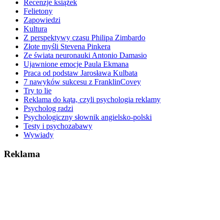
Recenzje książek
Felietony
Zapowiedzi
Kultura
Z perspektywy czasu Philipa Zimbardo
Złote myśli Stevena Pinkera
Ze świata neuronauki Antonio Damasio
Ujawnione emocje Paula Ekmana
Praca od podstaw Jarosława Kulbata
7 nawyków sukcesu z FranklinCovey
Try to lie
Reklama do kąta, czyli psychologia reklamy
Psycholog radzi
Psychologiczny słownik angielsko-polski
Testy i psychozabawy
Wywiady
Reklama