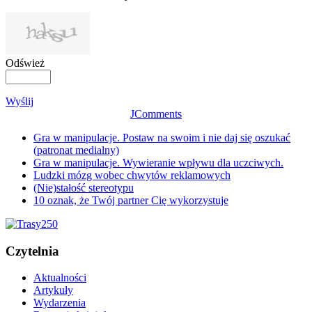
Odśwież
Wyślij
JComments
Gra w manipulacje. Postaw na swoim i nie daj się oszukać
(patronat medialny)
Gra w manipulacje. Wywieranie wpływu dla uczciwych.
Ludzki mózg wobec chwytów reklamowych
(Nie)stałość stereotypu
10 oznak, że Twój partner Cię wykorzystuje
Czytelnia
Aktualności
Artykuły
Wydarzenia