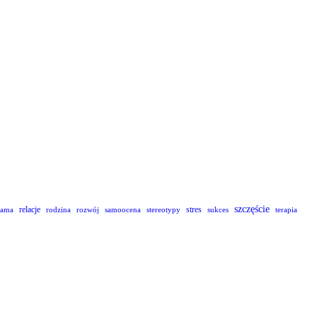
szczęście
relacje
stres
lama
rodzina
rozwój
samoocena
stereotypy
sukces
terapia