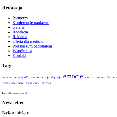
Redakcja
Partnerzy
Konferencje naukowe
Galeria
Redakcja
Reklama
Oferta dla mediów
Pod naszym patronatem
Współpraca
Kontakt
Tagi
emocje
agresja
atrakcyjność
autoprezentacja
depresja
empatia
kultura
lęk
ma
wpływ społeczny
zachowanie
zdrowie
Powered by
Easytagcloud v2.1
Newsletter
Bądź na bieżąco!