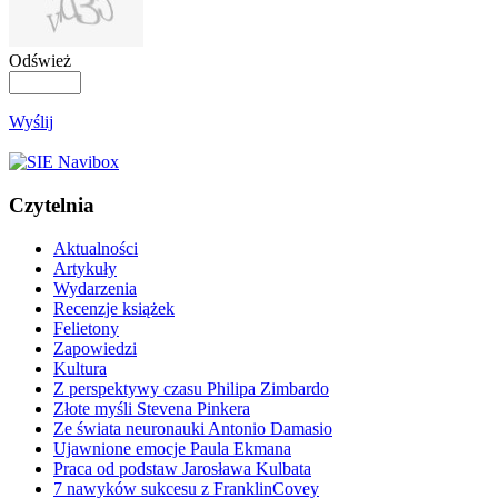
Odśwież
Wyślij
Czytelnia
Aktualności
Artykuły
Wydarzenia
Recenzje książek
Felietony
Zapowiedzi
Kultura
Z perspektywy czasu Philipa Zimbardo
Złote myśli Stevena Pinkera
Ze świata neuronauki Antonio Damasio
Ujawnione emocje Paula Ekmana
Praca od podstaw Jarosława Kulbata
7 nawyków sukcesu z FranklinCovey