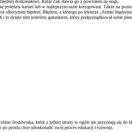
ezbłędnej doskonałości. Rafał Żak stawia go z powrotem na nogi.
kę jesteśmy karani lub w najlepszym razie korygowani. Także na pozi
 jest olbrzymim błędem. Błędem, z którego po lekturze „Sztuki błądzen
 to dzięki nim jesteśmy gatunkiem, który podporządkował sobie planetę.
różne środowiska, które z jednej strony w ogóle nie przyznają się do b
b po prostu chce udoskonalić swój proces edukacji i rozwoju.