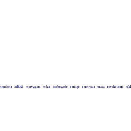
miłość
nipulacja
motywacja
mózg
osobowość
pamięć
perswazja
praca
psychologia
rek