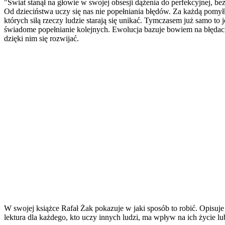
"Świat stanął na głowie w swojej obsesji dążenia do perfekcyjnej, b
Od dzieciństwa uczy się nas nie popełniania błędów. Za każdą pomył
których siłą rzeczy ludzie starają się unikać. Tymczasem już samo to
świadome popełnianie kolejnych. Ewolucja bazuje bowiem na błędach i
dzięki nim się rozwijać.
W swojej książce Rafał Żak pokazuje w jaki sposób to robić. Opisuje 
lektura dla każdego, kto uczy innych ludzi, ma wpływ na ich życie lu