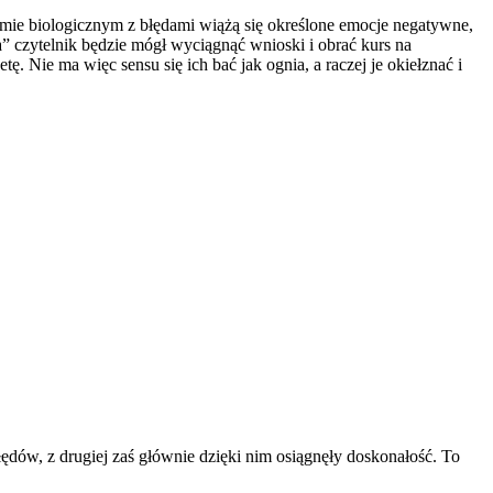
omie biologicznym z błędami wiążą się określone emocje negatywne,
ia” czytelnik będzie mógł wyciągnąć wnioski i obrać kurs na
 Nie ma więc sensu się ich bać jak ognia, a raczej je okiełznać i
łędów, z drugiej zaś głównie dzięki nim osiągnęły doskonałość. To