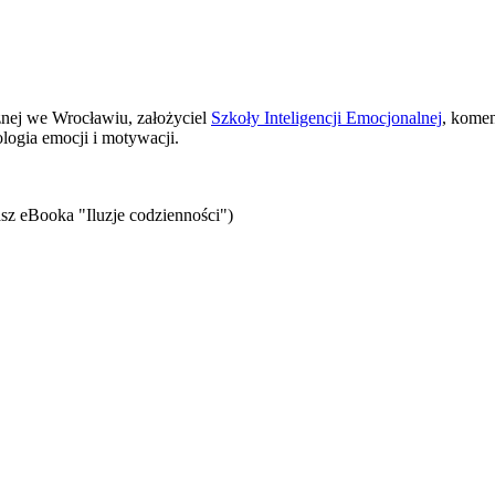
znej we Wrocławiu, założyciel
Szkoły Inteligencji Emocjonalnej
, komen
logia emocji i motywacji.
sz eBooka "Iluzje codzienności")