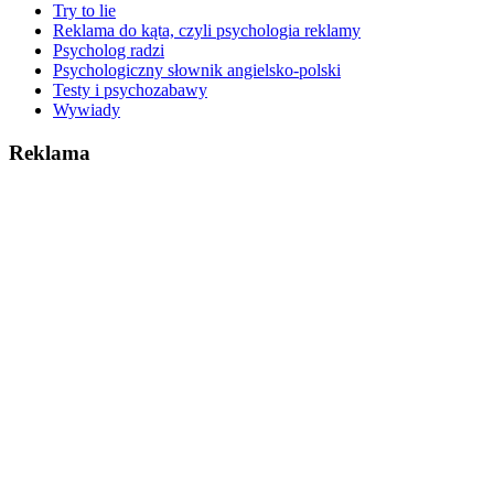
Try to lie
Reklama do kąta, czyli psychologia reklamy
Psycholog radzi
Psychologiczny słownik angielsko-polski
Testy i psychozabawy
Wywiady
Reklama