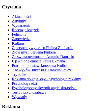
Czytelnia
Aktualności
Artykuły
Wydarzenia
Recenzje książek
Felietony
Zapowiedzi
Kultura
Z perspektywy czasu Philipa Zimbardo
Złote myśli Stevena Pinkera
Ze świata neuronauki Antonio Damasio
Ujawnione emocje Paula Ekmana
Praca od podstaw Jarosława Kulbata
7 nawyków sukcesu z FranklinCovey
Try to lie
Reklama do kąta, czyli psychologia reklamy
Psycholog radzi
Psychologiczny słownik angielsko-polski
Testy i psychozabawy
Wywiady
Reklama