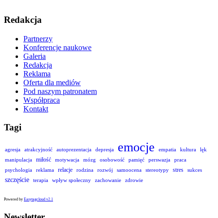
Redakcja
Partnerzy
Konferencje naukowe
Galeria
Redakcja
Reklama
Oferta dla mediów
Pod naszym patronatem
Współpraca
Kontakt
Tagi
emocje
agresja
atrakcyjność
autoprezentacja
depresja
empatia
kultura
lęk
miłość
manipulacja
motywacja
mózg
osobowość
pamięć
perswazja
praca
relacje
stres
psychologia
reklama
rodzina
rozwój
samoocena
stereotypy
sukces
szczęście
terapia
wpływ społeczny
zachowanie
zdrowie
Powered by
Easytagcloud v2.1
Newsletter