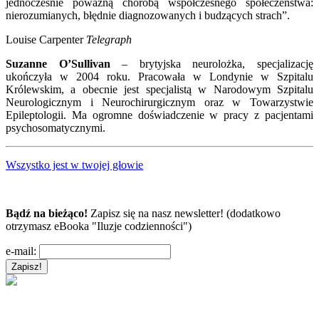
jednocześnie poważną chorobą współczesnego społeczeństwa:
nierozumianych, błędnie diagnozowanych i budzących strach”.
Louise Carpenter
Telegraph
Suzanne O’Sullivan
– brytyjska neurolożka, specjalizację
ukończyła w 2004 roku. Pracowała w Londynie w Szpitalu
Królewskim, a obecnie jest specjalistą w Narodowym Szpitalu
Neurologicznym i Neurochirurgicznym oraz w Towarzystwie
Epileptologii. Ma ogromne doświadczenie w pracy z pacjentami
psychosomatycznymi.
Wszystko jest w twojej głowie
Bądź na bieżąco!
Zapisz się na nasz newsletter! (dodatkowo
otrzymasz eBooka "Iluzje codzienności")
e-mail: