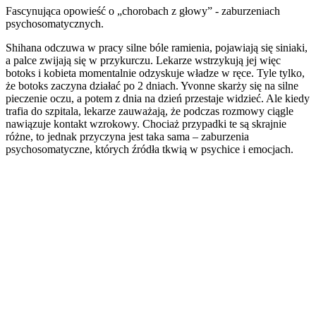
Fascynująca opowieść o „chorobach z głowy” - zaburzeniach
psychosomatycznych.
Shihana odczuwa w pracy silne bóle ramienia, pojawiają się siniaki,
a palce zwijają się w przykurczu. Lekarze wstrzykują jej więc
botoks i kobieta momentalnie odzyskuje władze w ręce. Tyle tylko,
że botoks zaczyna działać po 2 dniach. Yvonne skarży się na silne
pieczenie oczu, a potem z dnia na dzień przestaje widzieć. Ale kiedy
trafia do szpitala, lekarze zauważają, że podczas rozmowy ciągle
nawiązuje kontakt wzrokowy. Chociaż przypadki te są skrajnie
różne, to jednak przyczyna jest taka sama – zaburzenia
psychosomatyczne, których źródła tkwią w psychice i emocjach.