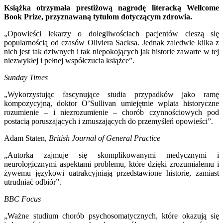
Książka otrzymała prestiżową nagrodę literacką Wellcome
Book Prize, przyznawaną tytułom dotyczącym zdrowia.
„Opowieści lekarzy o dolegliwościach pacjentów cieszą się
popularnością od czasów Oliviera Sacksa. Jednak zaledwie kilka z
nich jest tak dziwnych i tak niepokojących jak historie zawarte w tej
niezwykłej i pełnej współczucia książce”.
Sunday Times
„Wykorzystując fascynujące studia przypadków jako ramę
kompozycyjną, doktor O’Sullivan umiejętnie wplata historyczne
rozumienie – i niezrozumienie – chorób czynnościowych pod
postacią poruszających i zmuszających do przemyśleń opowieści”.
Adam Staten,
British Journal of General Practice
„Autorka zajmuje się skomplikowanymi medycznymi i
neurologicznymi aspektami problemu, które dzięki zrozumiałemu i
żywemu językowi uatrakcyjniają przedstawione historie, zamiast
utrudniać odbiór”.
BBC Focus
„Ważne studium chorób psychosomatycznych, które okazują się