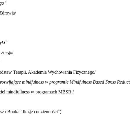
ego”
 Zdrowia/
tyki”
cznego/
”
odstaw Terapii, Akademia Wychowania Fizycznego/
ozwijające mindfulness w programie Mindfulness Based Stress Reduc
yciel mindfullness w programach MBSR /
sz eBooka "Iluzje codzienności")