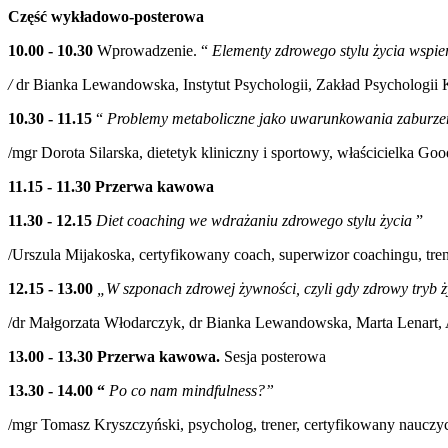
Część wykładowo-posterowa
10.00 - 10.30
Wprowadzenie. “
Elementy zdrowego stylu życia wspie
/
dr Bianka Lewandowska, Instytut Psychologii, Zakład Psychologii K
10.30 - 11.15
“
Problemy metaboliczne jako uwarunkowania zaburze
/mgr Dorota Silarska, dietetyk kliniczny i sportowy, właścicielka Goo
11.15 - 11.30
Przerwa kawowa
11.30 - 12.15
Diet coaching we wdrażaniu zdrowego stylu życia
”
/Urszula Mijakoska, certyfikowany coach, superwizor coachingu, tre
12.15 - 13.00
„W szponach zdrowej żywności, czyli gdy zdrowy tryb ży
/dr Małgorzata Włodarczyk, dr Bianka Lewandowska, Marta Lenart, 
13.00 - 13.30 Przerwa kawowa.
Sesja posterowa
13.30 - 14.00 “
Po co nam mindfulness?”
/mgr Tomasz Kryszczyński, psycholog, trener, certyfikowany naucz