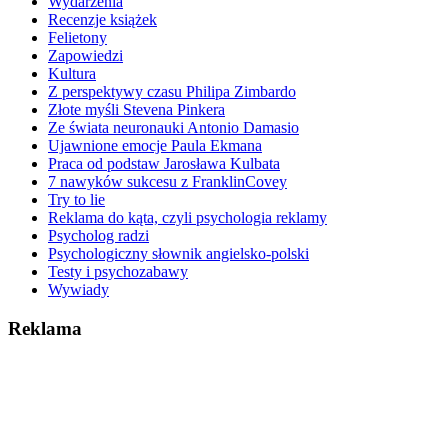
Wydarzenia
Recenzje książek
Felietony
Zapowiedzi
Kultura
Z perspektywy czasu Philipa Zimbardo
Złote myśli Stevena Pinkera
Ze świata neuronauki Antonio Damasio
Ujawnione emocje Paula Ekmana
Praca od podstaw Jarosława Kulbata
7 nawyków sukcesu z FranklinCovey
Try to lie
Reklama do kąta, czyli psychologia reklamy
Psycholog radzi
Psychologiczny słownik angielsko-polski
Testy i psychozabawy
Wywiady
Reklama