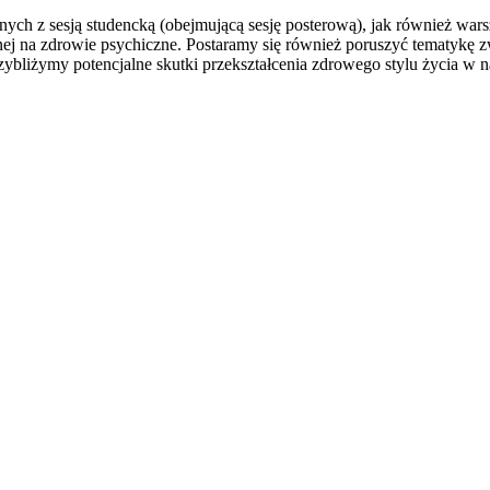
ych z sesją studencką (obejmującą sesję posterową), jak również war
 na zdrowie psychiczne. Postaramy się również poruszyć tematykę zw
rzybliżymy potencjalne skutki przekształcenia zdrowego stylu życia w n