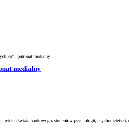
chika” - patronat medialny
onat medialny
awicieli świata naukowego, studentów psychologii, psychodietetyki, 