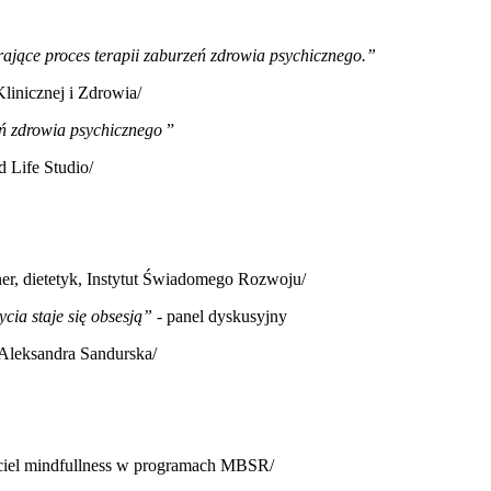
rające proces terapii zaburzeń zdrowia psychicznego.”
linicznej i Zdrowia/
ń zdrowia psychicznego
”
d Life Studio/
ner, dietetyk, Instytut Świadomego Rozwoju/
cia staje się obsesją” -
panel dyskusyjny
Aleksandra Sandurska/
yciel mindfullness w programach MBSR/