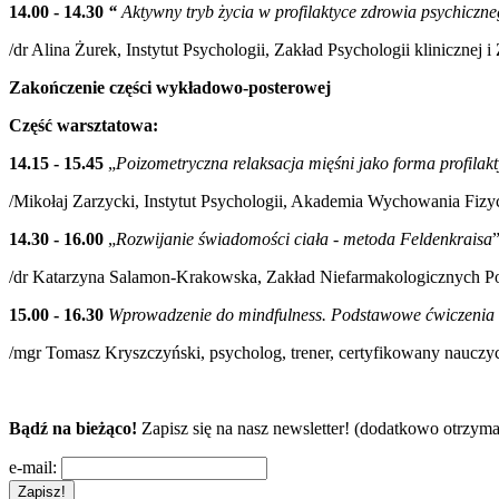
14.00 - 14.30
“
Aktywny tryb życia w profilaktyce zdrowia psychiczn
/dr Alina Żurek, Instytut Psychologii, Zakład Psychologii klinicznej i
Zakończenie części wykładowo-posterowej
Część
warsztatowa:
14.15 - 15.45
„
Poizometryczna relaksacja mięśni jako forma profilak
/Mikołaj Zarzycki, Instytut Psychologii, Akademia Wychowania Fizy
14.30 - 16.00
„
Rozwijanie świadomości ciała - metoda Feldenkraisa
/dr Katarzyna Salamon-Krakowska, Zakład Niefarmakologicznych P
15.00 - 16.30
Wprowadzenie do mindfulness. Podstawowe ćwiczenia r
/mgr Tomasz Kryszczyński, psycholog, trener, certyfikowany naucz
Bądź na bieżąco!
Zapisz się na nasz newsletter! (dodatkowo otrzyma
e-mail: