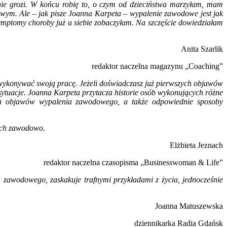
nie grozi. W końcu robię to, o czym od dzieciństwa marzyłam, mam
owym. Ale – jak pisze Joanna Karpeta – wypalenie zawodowe jest jak
 symptomy choroby już u siebie zobaczyłam. Na szczęście dowiedziałam
Anita Szarlik
redaktor naczelna magazynu „Coaching”
 wykonywać swoją pracę. Jeżeli doświadczasz już pierwszych objawów
 sytuacje. Joanna Karpeta przytacza historie osób wykonujących różne
ania objawów wypalenia zawodowego, a także odpowiednie sposoby
nych zawodowo.
Elżbieta Jeznach
redaktor naczelna czasopisma „Businesswoman & Life”
ia zawodowego, zaskakuje trafnymi przykładami z życia, jednocześnie
Joanna Matuszewska
dziennikarka Radia Gdańsk