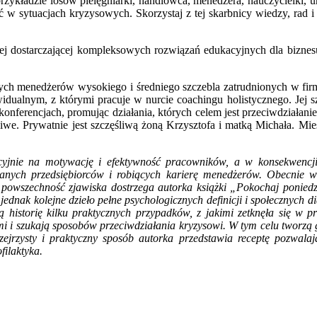
 przykładzie losów pielęgniarki, handlowca, menedżera, nauczycielki, 
w sytuacjach kryzysowych. Skorzystaj z tej skarbnicy wiedzy, rad i w
ej dostarczającej kompleksowych rozwiązań edukacyjnych dla bizne
nych menedżerów wysokiego i średniego szczebla zatrudnionych w firm
dualnym, z którymi pracuje w nurcie coachingu holistycznego. Jej sz
a konferencjach, promując działania, których celem jest przeciwdział
żliwe. Prywatnie jest szczęśliwą żoną Krzysztofa i matką Michała. M
cyjnie na motywację i efektywność pracowników, a w konsekwencj
anych przedsiębiorców i robiących karierę menedżerów. Obecnie w
ę powszechność zjawiska dostrzega autorka książki „Pokochaj ponie
ednak kolejne dzieło pełne psychologicznych definicji i społecznych
 historię kilku praktycznych przypadków, z jakimi zetknęła się w p
mi i szukają sposobów przeciwdziałania kryzysowi. W tym celu tworzą 
zejrzysty i praktyczny sposób autorka przedstawia receptę pozwa
filaktyka.