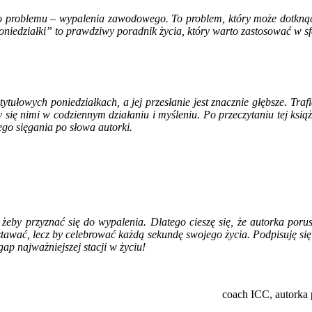
o problemu – wypalenia zawodowego. To problem, który może dotknąć k
poniedziałki” to prawdziwy poradnik życia, który warto zastosować w sf
tytułowych poniedziałkach, a jej przesłanie jest znacznie głębsze. Traf
ię nimi w codziennym działaniu i myśleniu. Po przeczytaniu tej książki 
go sięgania po słowa autorki.
 żeby przyznać się do wypalenia. Dlatego cieszę się, że autorka por
awać, lecz by celebrować każdą sekundę swojego życia. Podpisuję się 
ap najważniejszej stacji w życiu!
coach ICC, autorka