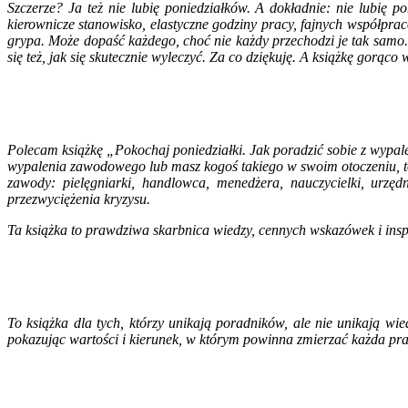
Szczerze? Ja też nie lubię poniedziałków. A dokładnie: nie lubi
kierownicze stanowisko, elastyczne godziny pracy, fajnych współpr
grypa. Może dopaść każdego, choć nie każdy przechodzi je tak samo. 
się też, jak się skutecznie wyleczyć. Za co dziękuję. A książkę gorąco
Polecam książkę „Pokochaj poniedziałki. Jak poradzić sobie z wypa
wypalenia zawodowego lub masz kogoś takiego w swoim otoczeniu, to j
zawody: pielęgniarki, handlowca, menedżera, nauczycielki, urz
przezwyciężenia kryzysu.
Ta książka to prawdziwa skarbnica wiedzy, cennych wskazówek i insp
To książka dla tych, którzy unikają poradników, ale nie unikają wi
pokazując wartości i kierunek, w którym powinna zmierzać każda pr