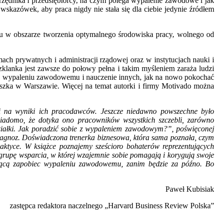
urzędnika i przedsiębiorcy, na czym polega wypalenie zawodowe i jak
skazówek, aby praca nigdy nie stała się dla ciebie jedynie źródłem
su w obszarze tworzenia optymalnego środowiska pracy, wolnego od
ach prywatnych i administracji rządowej oraz w instytucjach nauki i
klanka jest zawsze do połowy pełna i takim myśleniem zaraża ludzi
anie wypaleniu zawodowemu i nauczenie innych, jak na nowo pokochać
ieszka w Warszawie. Więcej na temat autorki i firmy Motivado można
i na wyniki ich pracodawców. Jeszcze niedawno powszechne było
iadomo, że dotyka ono pracowników wszystkich szczebli, zarówno
działki. Jak poradzić sobie z wypaleniem zawodowym?”, poświęconej
 diagnoz. Doświadczona trenerka biznesowa, która sama poznała, czym
raktyce. W książce poznajemy sześcioro bohaterów reprezentujących
grupę wsparcia, w której wzajemnie sobie pomagają i korygują swoje
lającą zapobiec wypaleniu zawodowemu, zanim będzie za późno. Bo
Paweł Kubisiak
zastępca redaktora naczelnego „Harvard Business Review Polska”