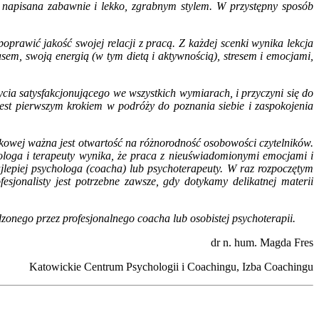
t napisana zabawnie i lekko, zgrabnym stylem. W przystępny sposób
oprawić jakość swojej relacji z pracą. Z każdej scenki wynika lekcja
sem, swoją energią (w tym dietą i aktywnością), stresem i emocjami,
życia satysfakcjonującego we wszystkich wymiarach, i przyczyni się do
st pierwszym krokiem w podróży do poznania siebie i zaspokojenia
ikowej ważna jest otwartość na różnorodność osobowości czytelników.
hologa i terapeuty wynika, że praca z nieuświadomionymi emocjami i
jlepiej psychologa (coacha) lub psychoterapeuty. W raz rozpoczętym
esjonalisty jest potrzebne zawsze, gdy dotykamy delikatnej materii
onego przez profesjonalnego coacha lub osobistej psychoterapii.
dr n. hum. Magda Fres
Katowickie Centrum Psychologii i Coachingu, Izba Coachingu