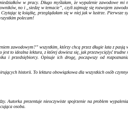
ę poniedziałków w pracy. Długo myślałam, że wypalenie zawodowe mi 
acowników, no i „siedzę w temacie”, czyli zajmuję się rozwojem zawod
Czytając tę książkę, przeglądałam się w niej jak w lustrze. Pierwsze
 wszystkim polecam!
leniem zawodowym?” wszystkim, którzy chcą przez długie lata z pasją
est to idealna lektura, z której dowiesz się, jak przezwyciężyć trudne
ędnika i przedsiębiorcy. Opisuje ich drogę, począwszy od rozpozn
irujących historii. To lektura obowiązkowa dla wszystkich osób czyn
edzy. Autorka prezentuje nieoczywiste spojrzenie na problem wypalen
acująca osoba.