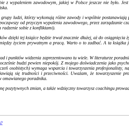
bie z wypaleniem zawodowym, jakiej w Polsce jeszcze nie było. Jes
iska.
ń grupy ludzi, którzy wykonują różne zawody i wspólnie postanawiają p
, począwszy od przyczyn wypalenia zawodowego, przez zarządzanie cza
radzenie sobie z konfliktami).
ów dzięki tej książce będzie trwał znacznie dłużej, aż do osiągnięcia 
iędzy życiem prywatnym a pracą. Warto o to zadbać. A ta książka je
ad i punktów widzenia zaprezentowano tu wiele. W literaturze poradn
ednocześnie budzi pewien niepokój. Z mojego doświadczenia jako psyc
zeń osobistych) wymaga wsparcia i towarzyszenia profesjonalisty, na
awiają się trudności i przeciwności. Uważam, że towarzyszenie prof
ków omawianego poradnika.
onę pozytywnych zmian, a także wdzięczny towarzysz coachingu prowadz
m?