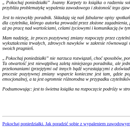
„
Pokochaj poniedziałki” Joanny Karpety to książka o radzeniu so
przybliża problematykę wypalenia zawodowego i złożoność tego zjaw
Jest to niezwykły poradnik. Składają się nań fabularne opisy spotka
dla czytelnika, którego autorka prowadzi przez złożone zagadnienia
aż po pracę nad wartościami, celami życiowymi i komunikacją (w tym 
Mam nadzieję, że proces pozytywnej zmiany rozpoczęty przez czytelnik
wykształcenia trwałych, zdrowych nawyków w zakresie równowagi m
swoich pragnień.
„
Pokochaj poniedziałki” nie narzuca rozwiązań, choć sposobów, por
Ta otwartość jest niewątpliwą zaletą niniejszego poradnika, ale j
przekonaniami (przejętymi od innych bądź wyrastającymi z doświadc
procesie pozytywnej zmiany wsparcie konieczne jest tam, gdzie poj
emocjonalnej, a ta jest ogromnie różnorodna w przypadku czytelni
Podsumowując: jest to świetna książka na rozpoczęcie podróży w str
Pokochaj poniedziałki. Jak poradzić sobie z wypaleniem zawodowy