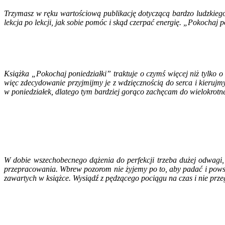
Trzymasz w ręku wartościową publikację dotyczącą bardzo ludzkieg
lekcja po lekcji, jak sobie pomóc i skąd czerpać energię. „Pokochaj 
Książka „Pokochaj poniedziałki” traktuje o czymś więcej niż tylko o 
więc zdecydowanie przyjmijmy je z wdzięcznością do serca i kierujmy s
w poniedziałek, dlatego tym bardziej gorąco zachęcam do wielokrotne
W dobie wszechobecnego dążenia do perfekcji trzeba dużej odwagi,
przepracowania. Wbrew pozorom nie żyjemy po to, aby padać i powst
zawartych w książce. Wysiądź z pędzącego pociągu na czas i nie przeg