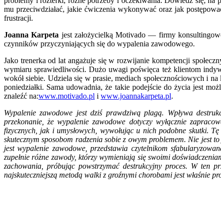
problemy i rozterki, różne potrzeby i oczekiwania. Dowiedz się, na
mu przeciwdziałać, jakie ćwiczenia wykonywać oraz jak postępować 
frustracji.
Joanna Karpeta
jest założycielką Motivado — firmy konsultingow
czynników przyczyniających się do wypalenia zawodowego.
Jako trenerka od lat angażuje się w rozwijanie kompetencji społecz
wymiaru sprawiedliwości. Dużo uwagi poświęca też klientom indywi
wokół siebie. Udziela się w prasie, mediach społecznościowych i n
poniedziałki. Sama udowadnia, że takie podejście do życia jest mo
znaleźć na:
www.motivado.pl
i
www.joannakarpeta.pl
.
Wypalenie zawodowe jest dziś prawdziwą plagą. Wpływa destruk
przekonanie, że wypalenie zawodowe dotyczy wyłącznie zapracow
fizycznych, jak i umysłowych, wywołując u nich podobne skutki. T
skutecznym sposobom radzenia sobie z owym problemem. Nie jest to j
jest wypalenie zawodowe, przedstawia czytelnikom sfabularyzowaną
zupełnie różne zawody, którzy wymieniają się swoimi doświadczenia
zachowania, próbując powstrzymać destrukcyjny proces. W ten pr
najskuteczniejszą metodą walki z groźnymi chorobami jest właśnie pro