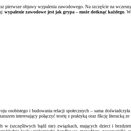
 masz pierwsze objawy wypalenia zawodowego. Na szczęście na wczesny
aj:
wypalenie zawodowe jest jak grypa – może dotknąć każdego
. W
ozwoju osobistego i budowania relacji społecznych – sama doświadcz
arazem interesujący połączyć teorię z praktyką oraz fikcję literacką ze
h w (szczęśliwych bądź nie) związkach, mających dzieci i bezdziet