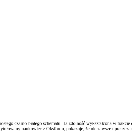
stego czarno-białego schematu. Ta zdolność wykształcona w trakcie ew
tytułowany naukowiec z Oksfordu, pokazuje, że nie zawsze upraszczani