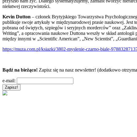
przyszło nam żyć. Dlatego systematyzujemy, zamiast tworzyć hierarc
niełatwej rzeczywistości.
Kevin Dutton
– członek Brytyjskiego Towarzystwa Psychologicznego
publikuje swoje artykuły w międzynarodowej prasie naukowej. Jest 
pobrana od świętych, szpiegów i seryjnych morderców” oraz „Zaklin
Writing”, a opracowania naukowe Duttona weszły w skład antologii p
między innymi w „Scientific American”, „New Scientist”, „Guardian
https://muza.com.pl/ksiazki/3802-myslenie-czarno-biale-9788328713
Bądź na bieżąco!
Zapisz się na nasz newsletter! (dodatkowo otrzyma
e-mail: