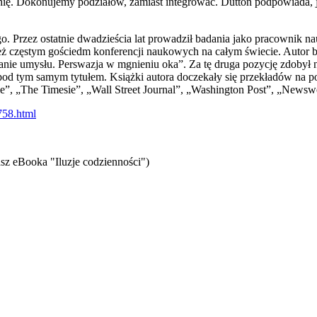
hię. Dokonujemy podziałów, zamiast integrować. Dutton podpowiada, ja
. Przez ostatnie dwadzieścia lat prowadził badania jako pracownik 
też częstym gościedm konferencji naukowych na całym świecie. Autor 
anie umysłu. Perswazja w mgnieniu oka”. Za tę druga pozycję zdobył 
od tym samym tytułem. Książki autora doczekały się przekładów na po
ie”, „The Timesie”, „Wall Street Journal”, „Washington Post”, „News
758.html
sz eBooka "Iluzje codzienności")