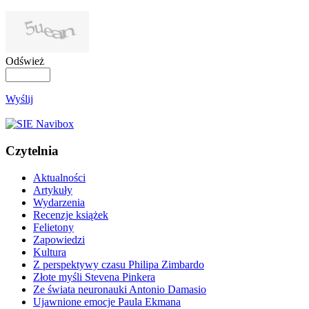
Odśwież
Wyślij
Czytelnia
Aktualności
Artykuły
Wydarzenia
Recenzje książek
Felietony
Zapowiedzi
Kultura
Z perspektywy czasu Philipa Zimbardo
Złote myśli Stevena Pinkera
Ze świata neuronauki Antonio Damasio
Ujawnione emocje Paula Ekmana