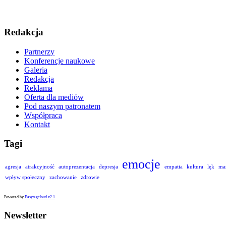
Redakcja
Partnerzy
Konferencje naukowe
Galeria
Redakcja
Reklama
Oferta dla mediów
Pod naszym patronatem
Współpraca
Kontakt
Tagi
emocje
agresja
atrakcyjność
autoprezentacja
depresja
empatia
kultura
lęk
ma
wpływ społeczny
zachowanie
zdrowie
Powered by
Easytagcloud v2.1
Newsletter