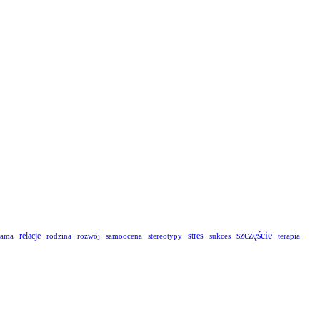
szczęście
relacje
stres
lama
rodzina
rozwój
samoocena
stereotypy
sukces
terapia