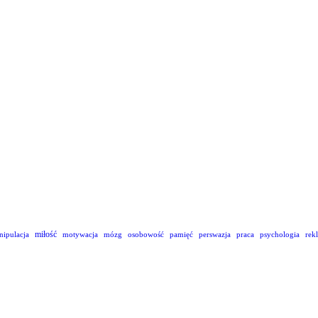
miłość
nipulacja
motywacja
mózg
osobowość
pamięć
perswazja
praca
psychologia
rek