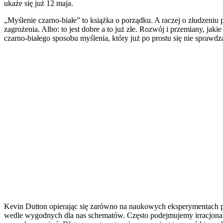
ukaże się już 12 maja.
„Myślenie czarno-białe” to książka o porządku. A raczej o złudzeniu
zagrożenia. Albo: to jest dobre a to już złe. Rozwój i przemiany, jaki
czarno-białego sposobu myślenia, który już po prostu się nie spraw
Kevin Dutton opierając się zarówno na naukowych eksperymentach ps
wedle wygodnych dla nas schematów. Często podejmujemy irracjonalne