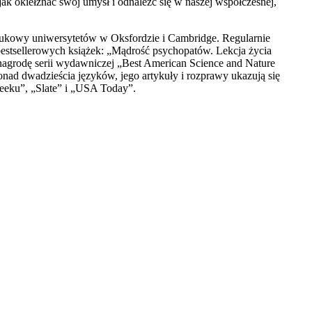
k okiełznać swój umysł i odnaleźć się w naszej współczesnej,
naukowy uniwersytetów w Oksfordzie i Cambridge. Regularnie
bestsellerowych książek: „Mądrość psychopatów. Lekcja życia
nagrodę serii wydawniczej „Best American Science and Nature
nad dwadzieścia języków, jego artykuły i rozprawy ukazują się
weeku”, „Slate” i „USA Today”.