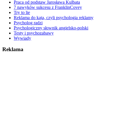
Praca od podstaw Jarosława Kulbata
7 nawyków sukcesu z FranklinCovey
Try to lie
Reklama do kąta, czyli psychologia reklamy
Psycholog radzi
Psychologiczny słownik angielsko-polski
Testy i psychozabawy
Wywiady
Reklama