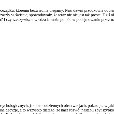
 porządku, któremu bezwiednie ulegamy. Nasi dawni przodkowie odbieral
e zaszły w świecie, spowodowały, że teraz nic nie jest tak proste. Dziś
dza? I czy rzeczywiście wiedza ta może pomóc w podejmowaniu przez n
ychologicznych, jak i na codziennych obserwacjach, pokazuje, w jaki
 decyzje, a to wszystko dlatego, że nasz rozwój nastąpił zbyt szybko