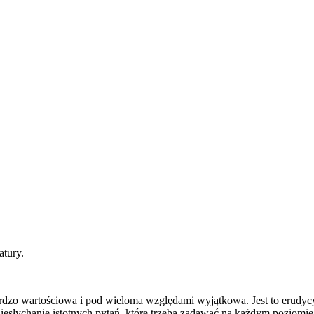
atury.
dzo wartościowa i pod wieloma względami wyjątkowa. Jest to erudycy
 niesłychanie istotnych pytań, które trzeba zadawać na każdym poziom