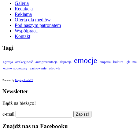
Galeria
Redakcja
Reklama
Oferta dla mediów
Pod naszym patronatem
Współpraca
Kontakt
Tagi
emocje
agresja
atrakcyjność
autoprezentacja
depresja
empatia
kultura
lęk
ma
wpływ społeczny
zachowanie
zdrowie
Powered by
Easytagcloud v2.1
Newsletter
Bądź na bieżąco!
e-mail
Znajdź nas na Facebooku