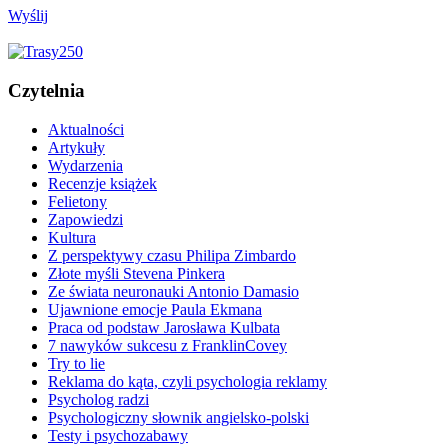
Wyślij
Czytelnia
Aktualności
Artykuły
Wydarzenia
Recenzje książek
Felietony
Zapowiedzi
Kultura
Z perspektywy czasu Philipa Zimbardo
Złote myśli Stevena Pinkera
Ze świata neuronauki Antonio Damasio
Ujawnione emocje Paula Ekmana
Praca od podstaw Jarosława Kulbata
7 nawyków sukcesu z FranklinCovey
Try to lie
Reklama do kąta, czyli psychologia reklamy
Psycholog radzi
Psychologiczny słownik angielsko-polski
Testy i psychozabawy