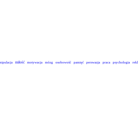
miłość
nipulacja
motywacja
mózg
osobowość
pamięć
perswazja
praca
psychologia
rek