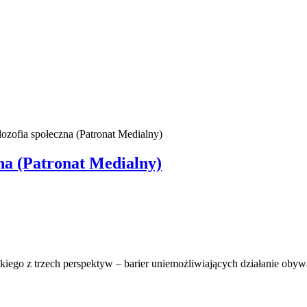
ozofia społeczna (Patronat Medialny)
na (Patronat Medialny)
go z trzech perspektyw – barier uniemożliwiających działanie obywatel
.