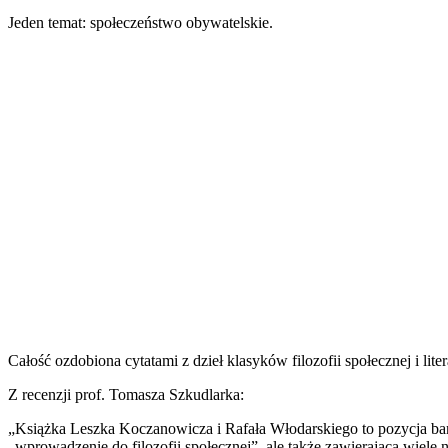
Jeden temat: społeczeństwo obywatelskie.
Całość ozdobiona cytatami z dzieł klasyków filozofii społecznej i liter
Z recenzji prof. Tomasza Szkudlarka:
„Książka Leszka Koczanowicza i Rafała Włodarskiego to pozycja bar
„wprowadzenie do filozofii społecznej”, ale także zawierająca wiele