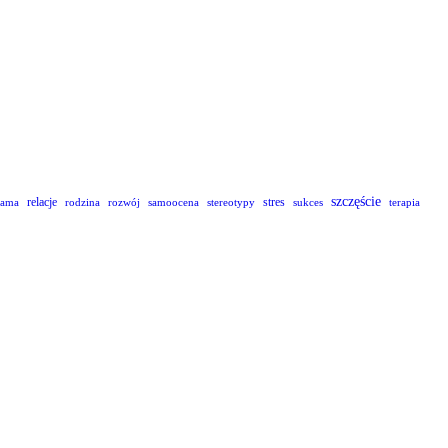
szczęście
relacje
stres
lama
rodzina
rozwój
samoocena
stereotypy
sukces
terapia