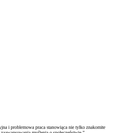
jna i problemowa praca stanowiąca nie tylko znakomite
ie zaawansowania myślenia o społeczeństwie.”