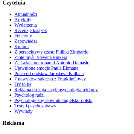
Czytelnia
Aktualności
Artykuły
Wydarzenia
Recenzje książek
Felietony
Zapowiedzi
Kultura
Z perspektywy czasu Philipa Zimbardo
Złote myśli Stevena Pinkera
Ze świata neuronauki Antonio Damasio
Ujawnione emocje Paula Ekmana
Praca od podstaw Jarosława Kulbata
7 nawyków sukcesu z FranklinCovey
Try to lie
Reklama do kąta, czyli psychologia reklamy
Psycholog radzi
Psychologiczny słownik angielsko-polski
Testy i psychozabawy
Wywiady
Reklama