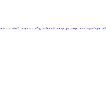
miłość
nipulacja
motywacja
mózg
osobowość
pamięć
perswazja
praca
psychologia
rek