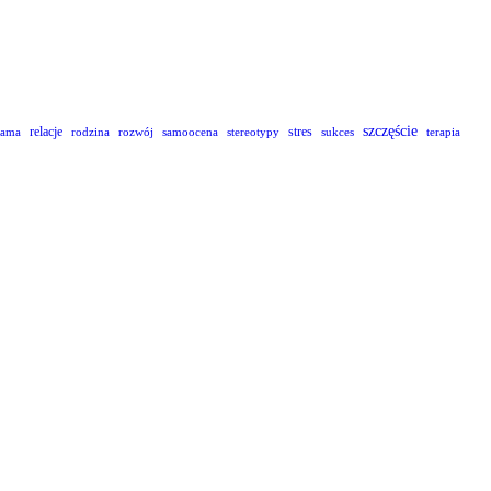
szczęście
relacje
stres
lama
rodzina
rozwój
samoocena
stereotypy
sukces
terapia