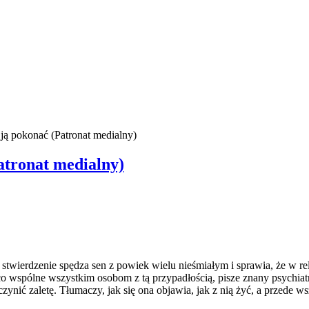
 ją pokonać (Patronat medialny)
Patronat medialny)
o stwierdzenie spędza sen z powiek wielu nieśmiałym i sprawia, że w 
ym, co wspólne wszystkim osobom z tą przypadłością, pisze znany psy
 uczynić zaletę. Tłumaczy, jak się ona objawia, jak z nią żyć, a przed