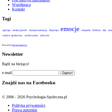
Pod naszym patronatem
Współpraca
Kontakt
Tagi
emocje
agresja
atrakcyjność
autoprezentacja
depresja
empatia
kultura
lęk
ma
wpływ społeczny
zachowanie
zdrowie
Powered by
Easytagcloud v2.1
Newsletter
Bądź na bieżąco!
e-mail
Znajdź nas na Facebooku
© 2006 - 2026 Psychologia-Spoleczna.pl
Polityka prywatności
Prawa autorskie