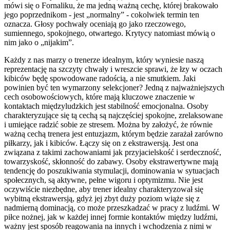
mówi się o Fornaliku, że ma jedną ważną cechę, której brakowało
jego poprzednikom - jest „normalny” - cokolwiek termin ten
oznacza. Głosy pochwały oceniają go jako rzeczowego,
sumiennego, spokojnego, otwartego. Krytycy natomiast mówią o
nim jako o „nijakim”.
Każdy z nas marzy o trenerze idealnym, który wyniesie naszą
reprezentację na szczyty chwały i wreszcie sprawi, że łzy w oczach
kibiców będę spowodowane radością, a nie smutkiem. Jaki
powinien być ten wymarzony selekcjoner? Jedną z najważniejszych
cech osobowościowych, które mają kluczowe znaczenie w
kontaktach międzyludzkich jest stabilność emocjonalna. Osoby
charakteryzujące się tą cechą są najczęściej spokojne, zrelaksowane
i umiejące radzić sobie ze stresem. Można by założyć, że równie
ważną cechą trenera jest entuzjazm, którym będzie zarażał zarówno
piłkarzy, jak i kibiców. Łączy się on z ekstrawersją. Jest ona
związana z takimi zachowaniami jak przyjacielskość i serdeczność,
towarzyskość, skłonność do zabawy. Osoby ekstrawertywne mają
tendencję do poszukiwania stymulacji, dominowania w sytuacjach
społecznych, są aktywne, pełne wigoru i optymizmu. Nie jest
oczywiście niezbędne, aby trener idealny charakteryzował się
wybitną ekstrawersją, gdyż jej zbyt duży poziom wiąże się z
nadmierną dominacją, co może przeszkadzać w pracy z ludźmi. W
piłce nożnej, jak w każdej innej formie kontaktów między ludźmi,
ważny jest sposób reagowania na innych i wchodzenia z nimi w