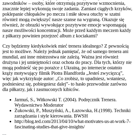
zawodników – osoby, które otrzymują pozytywne wzmocnienia,
znacznie lepiej wykonują swoje zadania. Zamiast ciągłych krzyków,
poklepanie chłopaków po meczu i miłe słowa otuchy w szatni
również mogą zwiększyć nasze szanse na wygraną. Okazuje się
również, że obrazki wywołujące pozytywne emocje wspomagają
nasze możliwości koncentracji. Może przed każdym meczem każdy
z piłkarzy powinien przejrzeć album z kociakami?
Czy będziemy kiedykolwiek mieć trenera idealnego? Z pewnością
jest to możliwe. Należy jednak pamiętać, że od samego trenera ani
mundial, ani inne mistrzostwa nie zależą. Ważna jest również
drużyna i jej umiejętności oraz ochota do pracy. Dla tych, którzy nie
mogą podnieść się po porażce z Ukrainą, po internecie ostatnio
krąży motywujący filmik Piotra Blandforda „Jesteś zwycięzcą”,
więc jak wykrzykuje autor: „Co zrobisz, to upadniesz, wstaniesz,
podniesiesz się, pobiegniesz dalej”- to hasło przewodnie zarówno
dla piłkarzy, jak i zasmuconych kibiców.
Jarmuś, S., Witkowski T. (2004). Podręcznik Trenera.
Wydawnictwo Moderator
Żukowski, P., Muszyński, A., Łazowska, H.(1998). Techniki
zarządzania i style kierowania. BWSH
http://blog.ted.com/2013/04/10/what-motivates-us-at-work-7-
fascinating-studies-that-give-insights/