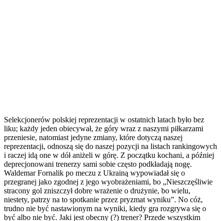
Selekcjonerów polskiej reprezentacji w ostatnich latach było bez
liku; każdy jeden obiecywał, że góry wraz z naszymi piłkarzami
przeniesie, natomiast jedyne zmiany, które dotyczą naszej
reprezentacji, odnoszą się do naszej pozycji na listach rankingowych
i raczej idą one w dół aniżeli w górę. Z początku kochani, a później
deprecjonowani trenerzy sami sobie często podkładają nogę.
Waldemar Fornalik po meczu z Ukrainą wypowiadał się o
przegranej jako zgodnej z jego wyobrażeniami, bo „Nieszczęśliwie
stracony gol zniszczył dobre wrażenie o drużynie, bo wielu,
niestety, patrzy na to spotkanie przez pryzmat wyniku”. No cóż,
trudno nie być nastawionym na wyniki, kiedy gra rozgrywa się o
być albo nie być. Jaki jest obecny (?) trener? Przede wszystkim