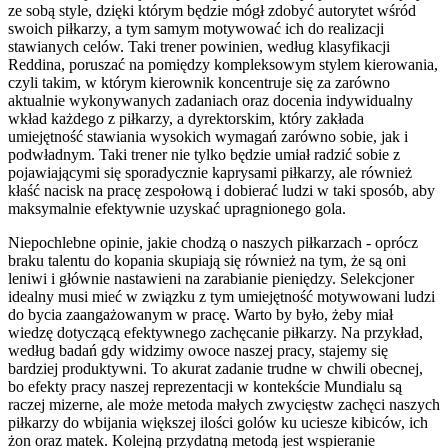
ze sobą style, dzięki którym będzie mógł zdobyć autorytet wśród
swoich piłkarzy, a tym samym motywować ich do realizacji
stawianych celów. Taki trener powinien, według klasyfikacji
Reddina, poruszać na pomiędzy kompleksowym stylem kierowania,
czyli takim, w którym kierownik koncentruje się za zarówno
aktualnie wykonywanych zadaniach oraz docenia indywidualny
wkład każdego z piłkarzy, a dyrektorskim, który zakłada
umiejętność stawiania wysokich wymagań zarówno sobie, jak i
podwładnym. Taki trener nie tylko będzie umiał radzić sobie z
pojawiającymi się sporadycznie kaprysami piłkarzy, ale również
kłaść nacisk na pracę zespołową i dobierać ludzi w taki sposób, aby
maksymalnie efektywnie uzyskać upragnionego gola.
Niepochlebne opinie, jakie chodzą o naszych piłkarzach - oprócz
braku talentu do kopania skupiają się również na tym, że są oni
leniwi i głównie nastawieni na zarabianie pieniędzy. Selekcjoner
idealny musi mieć w związku z tym umiejętność motywowani ludzi
do bycia zaangażowanym w pracę. Warto by było, żeby miał
wiedzę dotyczącą efektywnego zachęcanie piłkarzy. Na przykład,
według badań gdy widzimy owoce naszej pracy, stajemy się
bardziej produktywni. To akurat zadanie trudne w chwili obecnej,
bo efekty pracy naszej reprezentacji w kontekście Mundialu są
raczej mizerne, ale może metoda małych zwycięstw zachęci naszych
piłkarzy do wbijania większej ilości golów ku uciesze kibiców, ich
żon oraz matek. Kolejną przydatną metodą jest wspieranie