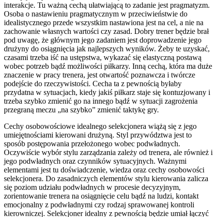
interakcje. Tu ważną cechą ułatwiającą to zadanie jest pragmatyzm.
Osoba o nastawieniu pragmatycznym w przeciwieństwie do
idealistycznego przede wszystkim nastawiona jest na cel, a nie na
zachowanie własnych wartości czy zasad. Dobry trener będzie brał
pod uwagę, że głównym jego zadaniem jest doprowadzenie jego
drużyny do osiągnięcia jak najlepszych wyników. Żeby te uzyskać,
czasami trzeba iść na ustępstwa, wykazać się elastyczną postawą
wobec potrzeb bądź możliwości piłkarzy. Inną cechą, która ma duże
znaczenie w pracy trenera, jest otwartość poznawcza i twórcze
podejście do rzeczywistości. Cecha ta z pewnością byłaby
przydatna w sytuacjach, kiedy jakiś piłkarz staje się kontuzjowany i
trzeba szybko zmienić go na innego bądź w sytuacji zagrożenia
przegraną meczu „na szybko” zmienić taktykę gry.
Cechy osobowościowe idealnego selekcjonera wiążą się z jego
umiejętnościami kierowani drużyną. Styl przywództwa jest to
sposób postępowania przełożonego wobec podwładnych.
Oczywiście wybór stylu zarządzania zależy od trenera, ale również i
jego podwładnych oraz czynników sytuacyjnych. Ważnymi
elementami jest tu doświadczenie, wiedza oraz cechy osobowości
selekcjonera. Do zasadniczych elementów stylu kierowania zalicza
się poziom udziału podwładnych w procesie decyzyjnym,
zorientowanie trenera na osiągnięcie celu bądź na ludzi, kontakt
emocjonalny z podwładnymi czy rodzaj sprawowanej kontroli
kierowniczej. Selekcjoner idealny z pewnością będzie umiał łączyć