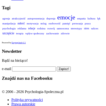
Tagi
emocje
agresja
atrakcyjność
autoprezentacja
depresja
empatia
kultura
lęk
miłość
manipulacja
motywacja
mózg
osobowość
pamięć
perswazja
praca
relacje
stres
psychologia
reklama
rodzina
rozwój
samoocena
stereotypy
sukces
szczęście
terapia
wpływ społeczny
zachowanie
zdrowie
Powered by
Easytagcloud v2.1
Newsletter
Bądź na bieżąco!
e-mail
Znajdź nas na Facebooku
© 2006 - 2026 Psychologia-Spoleczna.pl
Polityka prywatności
Prawa autorskie