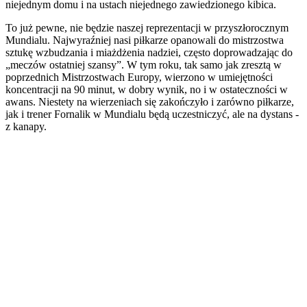
niejednym domu i na ustach niejednego zawiedzionego kibica.
To już pewne, nie będzie naszej reprezentacji w przyszłorocznym
Mundialu. Najwyraźniej nasi piłkarze opanowali do mistrzostwa
sztukę wzbudzania i miażdżenia nadziei, często doprowadzając do
„meczów ostatniej szansy”. W tym roku, tak samo jak zresztą w
poprzednich Mistrzostwach Europy, wierzono w umiejętności
koncentracji na 90 minut, w dobry wynik, no i w ostateczności w
awans. Niestety na wierzeniach się zakończyło i zarówno piłkarze,
jak i trener Fornalik w Mundialu będą uczestniczyć, ale na dystans -
z kanapy.