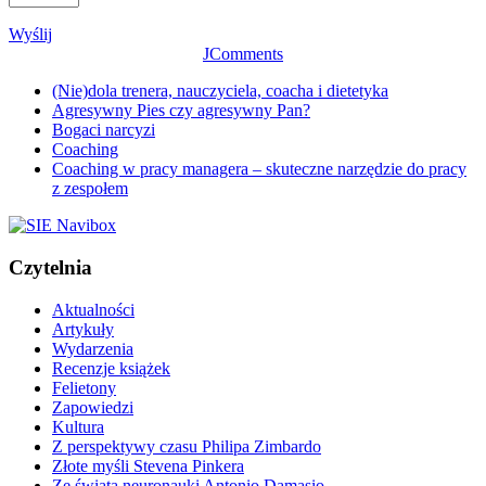
Wyślij
JComments
(Nie)dola trenera, nauczyciela, coacha i dietetyka
Agresywny Pies czy agresywny Pan?
Bogaci narcyzi
Coaching
Coaching w pracy managera – skuteczne narzędzie do pracy
z zespołem
Czytelnia
Aktualności
Artykuły
Wydarzenia
Recenzje książek
Felietony
Zapowiedzi
Kultura
Z perspektywy czasu Philipa Zimbardo
Złote myśli Stevena Pinkera
Ze świata neuronauki Antonio Damasio