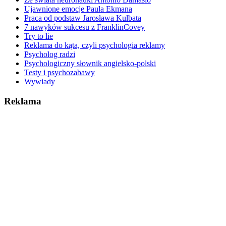
Ujawnione emocje Paula Ekmana
Praca od podstaw Jarosława Kulbata
7 nawyków sukcesu z FranklinCovey
Try to lie
Reklama do kąta, czyli psychologia reklamy
Psycholog radzi
Psychologiczny słownik angielsko-polski
Testy i psychozabawy
Wywiady
Reklama