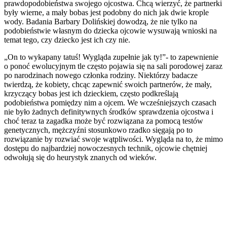
prawdopodobieństwa swojego ojcostwa. Chcą wierzyć, że partnerki
były wierne, a mały bobas jest podobny do nich jak dwie krople
wody. Badania Barbary Dolińskiej dowodzą, że nie tylko na
podobieństwie własnym do dziecka ojcowie wysuwają wnioski na
temat tego, czy dziecko jest ich czy nie.
„On to wykapany tatuś! Wygląda zupełnie jak ty!”- to zapewnienie
o ponoć ewolucyjnym tle często pojawia się na sali porodowej zaraz
po narodzinach nowego członka rodziny. Niektórzy badacze
twierdzą, że kobiety, chcąc zapewnić swoich partnerów, że mały,
krzyczący bobas jest ich dzieckiem, często podkreślają
podobieństwa pomiędzy nim a ojcem. We wcześniejszych czasach
nie było żadnych definitywnych środków sprawdzenia ojcostwa i
choć teraz ta zagadka może być rozwiązana za pomocą testów
genetycznych, mężczyźni stosunkowo rzadko sięgają po to
rozwiązanie by rozwiać swoje wątpliwości. Wygląda na to, że mimo
dostępu do najbardziej nowoczesnych technik, ojcowie chętniej
odwołują się do heurystyk znanych od wieków.