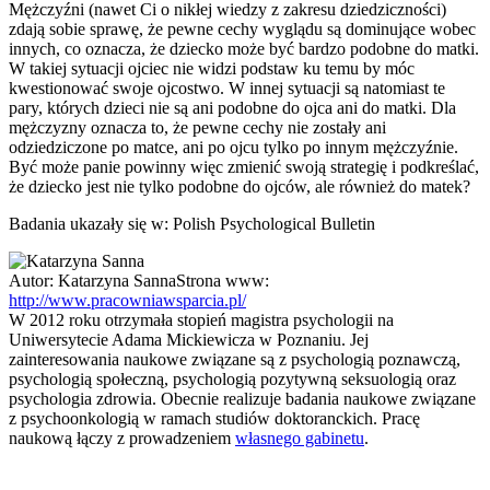
Mężczyźni (nawet Ci o nikłej wiedzy z zakresu dziedziczności)
zdają sobie sprawę, że pewne cechy wyglądu są dominujące wobec
innych, co oznacza, że dziecko może być bardzo podobne do matki.
W takiej sytuacji ojciec nie widzi podstaw ku temu by móc
kwestionować swoje ojcostwo. W innej sytuacji są natomiast te
pary, których dzieci nie są ani podobne do ojca ani do matki. Dla
mężczyzny oznacza to, że pewne cechy nie zostały ani
odziedziczone po matce, ani po ojcu tylko po innym mężczyźnie.
Być może panie powinny więc zmienić swoją strategię i podkreślać,
że dziecko jest nie tylko podobne do ojców, ale również do matek?
Badania ukazały się w: Polish Psychological Bulletin
Autor:
Katarzyna Sanna
Strona www:
http://www.pracowniawsparcia.pl/
W 2012 roku otrzymała stopień magistra psychologii na
Uniwersytecie Adama Mickiewicza w Poznaniu. Jej
zainteresowania naukowe związane są z psychologią poznawczą,
psychologią społeczną, psychologią pozytywną seksuologią oraz
psychologia zdrowia. Obecnie realizuje badania naukowe związane
z psychoonkologią w ramach studiów doktoranckich. Pracę
naukową łączy z prowadzeniem
własnego gabinetu
.