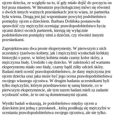
ojcem dziecka, ze względu na to, iż gdy miało dojść do poczęcia on
był poza miastem. W literaturze psychologicznej mówi się również
o dwóch innych ważnych przesłankach: jest to wiara, że partnerka
była wierna. Drugą jest już wspominane powyżej podobieństwo
pomiędzy ojcem a dzieckiem. Barbara Dolińska postanowiła
sprawdzić czy mężczyźni oceniając prawdopodobieństwo bycia
ojcami dzieci swoich partnerek, kierują się wyłącznie
podobieństwem pomiędzy nimi a dziećmi, czy również innymi
przesłankami.
Zaprojektowano dwa proste eksperymenty. W pierwszym z nich
uczestnicy (zarówno kobiety, jak i mężczyźni) wysłuchali krótkiej
historyjki o parze, w której kobieta miała czarny kolor skóry, a
mężczyzna biały. Urodziło i się dziecko. W zależności od wariantu
eksperymentu miało ono biały, czarny bądź żółty odcień skóry.
Badani mieli ocenić prawdopodobieństwo, że dany mężczyzna jest
ojcem dziecka oraz jaka może być jego ocena prawdopodobieństwa
swojego własnego ojcostwa. W drugim badaniu uczestnikami byli
tylko mężczyźni, którym przedstawiono tę samą historie, co w
pierwszym eksperymencie, ale tym razem badani mieli za zadanie
wyobrazić sobie, że to oni są domniemanymi ojcami.
Wyniki badań wskazują, że podobieństwo między ojcem a
dzieckiem jest jedną z przesłanek , którą posiłkują się mężczyźni w
ocenianiu prawdopodobieństwa swojego ojcostwa, ale nie tylko.