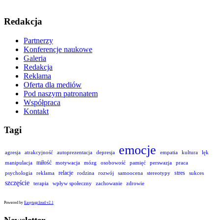
Redakcja
Partnerzy
Konferencje naukowe
Galeria
Redakcja
Reklama
Oferta dla mediów
Pod naszym patronatem
Współpraca
Kontakt
Tagi
emocje
agresja
atrakcyjność
autoprezentacja
depresja
empatia
kultura
lęk
miłość
manipulacja
motywacja
mózg
osobowość
pamięć
perswazja
praca
relacje
stres
psychologia
reklama
rodzina
rozwój
samoocena
stereotypy
sukces
szczęście
terapia
wpływ społeczny
zachowanie
zdrowie
Powered by
Easytagcloud v2.1