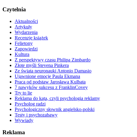
Czytelnia
Aktualności
Artykuły
Wydarzenia
Recenzje książek
Felietony
Zapowiedzi
Kultura
Z perspektywy czasu Philipa Zimbardo
Złote myśli Stevena Pinkera
Ze świata neuronauki Antonio Damasio
Ujawnione emocje Paula Ekmana
Praca od podstaw Jarosława Kulbata
7 nawyków sukcesu z FranklinCovey
Try to lie
Reklama do kąta, czyli psychologia reklamy
Psycholog radzi
Psychologiczny słownik angielsko-polski
Testy i psychozabawy
Wywiady
Reklama