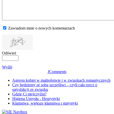
Zawiadom mnie o nowych komentarzach
Odśwież
Wyślij
JComments
Agresja kobiet w małżeństwie i w związkach romantycznych
Czy będziemy ze sobą szczęśliwi – czyli cała rzecz o
satysfakcji ze związku
Gdzie Ci mężczyźni?
Higiena Umysłu - Heurystyki
Kłamstwa, większe kłamstwa i statystyki