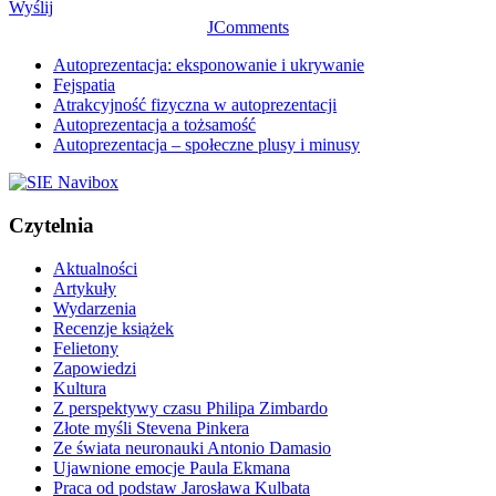
Wyślij
JComments
Autoprezentacja: eksponowanie i ukrywanie
Fejspatia
Atrakcyjność fizyczna w autoprezentacji
Autoprezentacja a tożsamość
Autoprezentacja – społeczne plusy i minusy
Czytelnia
Aktualności
Artykuły
Wydarzenia
Recenzje książek
Felietony
Zapowiedzi
Kultura
Z perspektywy czasu Philipa Zimbardo
Złote myśli Stevena Pinkera
Ze świata neuronauki Antonio Damasio
Ujawnione emocje Paula Ekmana
Praca od podstaw Jarosława Kulbata