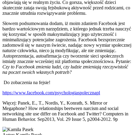
objawiają się w realnym życiu. Co gorsza, większość dzieci
skutecznie zataja swoją fejsbukową aktywność przed rodzicami, co
znacznie utrudnia rozwiązywanie problemu.
Słowem podsumowania dodam, iż moim zdaniem Facebook jest
bardzo wartościowym narzędziem, z którego jednak trzeba nauczyć
się korzystać w sposób maksymalizujący jego użyteczność i
minimalizujący potencjalne zagrożenia. Facebook bezsprzecznie
zadomowił się w naszym świecie, nadając nowy wymiar społecznej
naturze człowieka, nieco ją modyfikując, ale nie zmieniając.
Autoprezentacja, autoafirmacja czy tworzenie sieci społecznych
istniały znacznie wcześniej niż platforma społecznościowa. Pytanie:
Czy to Facebook zmienia ludzi, czy ludzie zmieniają rzeczywistość
na poczet swoich własnych potrzeb?
Do zobaczenia na fejsie!
https://www.facebook.com/psychologiaspolecznapl
Więcej: Panek, E., T., Nordis, Y., Konrath, S. Mirror or
Megaphone? How relationships beetween narcism and social
networking site use differ on Facebook and Twitter? Computers in
Human Behavior. Sep2013, Vol. 29 Issue 5, p2004-2012. 9p
Autor:
Kamila Pasek