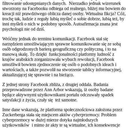
filtrowanie udostępnianych danych. Nierzadko jednak wizerunek
stworzony na Facebooku odbiega od realnego, bliżej mu bowiem do
kreacji niż prawdziwego oblicza danej osoby. Wirtualna fikcja? Cóż,
trochę tak, ludzie z reguły lubią myśleć o sobie dobrze, lubią też, by
inni myśleli o nich w podobny sposób. Autoafirmacja znana jest
psychologii nie od dziś.
Wróćmy jednak do terminu komunikacji. Facebook stał się
narzędziem umożliwiającym sprawne komunikowanie się ze sobą
osób odgrodzonych barierą geograficzną czy polityczną, i to na
masową skalę. To dzięki funkcjonalności platformy ludność z
krajów arabskich zorganizowała wybuch rewolucji, Facebook
umożliwił bowiem zjednoczenie się osób o podobnych ideach i
wartościach, a także pozwolił na stworzenie tablicy informacyjnej,
aktualizującej się sprawnie i na bieżąco.
Z jednej strony Facebook zbliża, z drugiej oddala. Badania
przeprowadzone przez Ann Arbor wskazują, iż osoby badane
będące aktywnymi użytkownikami portalu odczuwały spadek
satysfakcji z życia, czuły się też samotne.
Inne dane wskazują, że platforma społecznościowa założona przez
Zuckerberga stała się miejscem aktów
cyberprzemocy.
Problem
cyberprzemocy w dużej mierze dotyka najmłodszych
użytkowników i mimo że akty te są wirtualne, ich konsekwencje