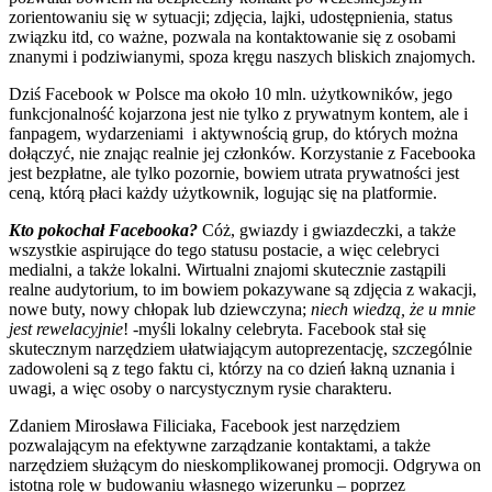
zorientowaniu się w sytuacji; zdjęcia, lajki, udostępnienia, status
związku itd, co ważne, pozwala na kontaktowanie się z osobami
znanymi i podziwianymi, spoza kręgu naszych bliskich znajomych.
Dziś Facebook w Polsce ma około 10 mln. użytkowników, jego
funkcjonalność kojarzona jest nie tylko z prywatnym kontem, ale i
fanpagem, wydarzeniami i aktywnością grup, do których można
dołączyć, nie znając realnie jej członków. Korzystanie z Facebooka
jest bezpłatne, ale tylko pozornie, bowiem utrata prywatności jest
ceną, którą płaci każdy użytkownik, logując się na platformie.
Kto pokochał Facebooka?
Cóż, gwiazdy i gwiazdeczki, a także
wszystkie aspirujące do tego statusu postacie, a więc celebryci
medialni, a także lokalni. Wirtualni znajomi skutecznie zastąpili
realne audytorium, to im bowiem pokazywane są zdjęcia z wakacji,
nowe buty, nowy chłopak lub dziewczyna;
niech wiedzą, że u mnie
jest rewelacyjnie
! -myśli lokalny celebryta. Facebook stał się
skutecznym narzędziem ułatwiającym autoprezentację, szczególnie
zadowoleni są z tego faktu ci, którzy na co dzień łakną uznania i
uwagi, a więc osoby o narcystycznym rysie charakteru.
Zdaniem Mirosława Filiciaka, Facebook jest narzędziem
pozwalającym na efektywne zarządzanie kontaktami, a także
narzędziem służącym do nieskomplikowanej promocji. Odgrywa on
istotną rolę w budowaniu własnego wizerunku – poprzez