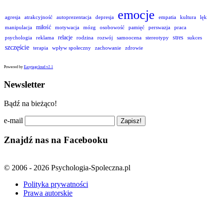
emocje
agresja
atrakcyjność
autoprezentacja
depresja
empatia
kultura
lęk
miłość
manipulacja
motywacja
mózg
osobowość
pamięć
perswazja
praca
relacje
stres
psychologia
reklama
rodzina
rozwój
samoocena
stereotypy
sukces
szczęście
terapia
wpływ społeczny
zachowanie
zdrowie
Powered by
Easytagcloud v2.1
Newsletter
Bądź na bieżąco!
e-mail
Znajdź nas na Facebooku
© 2006 - 2026 Psychologia-Spoleczna.pl
Polityka prywatności
Prawa autorskie