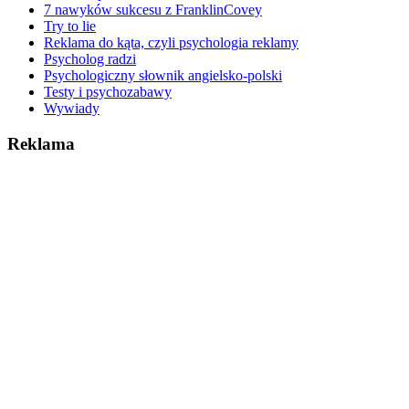
7 nawyków sukcesu z FranklinCovey
Try to lie
Reklama do kąta, czyli psychologia reklamy
Psycholog radzi
Psychologiczny słownik angielsko-polski
Testy i psychozabawy
Wywiady
Reklama