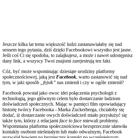
Jeszcze kilka lat temu większość ludzi zastanawiałaby się nad
sensem tego pytania, dziś dzięki Facebookowi wszystko jest jasne.
Jeśli coś Ci się spodoba, to zalajkujesz, a może i nawet udostępnisz
dany link, a wszyscy Twoi znajomi zarejestrują ten fakt.
Cóż, być może wspominając dziesiąte urodziny platformy
społecznościowej, jaką jest
Facebook
, warto zastanowić się nad
tym, w jaki sposób
„fejsik”
nas zmienił i czy w ogóle zmienił?
Facebook powstał jako owoc idei połączenia psychologii z
technologią, jego głównym celem było dostarczanie ludziom
doświadczeń społecznych. Mając w pamięci film opowiadający
historię twórcy Facebooka - Marka Zuckerberga, chciałoby się
dodać, iż dostarczanie owych doświadczeń miało przysłużyć się
także tym, którzy z relacjami
face to face
miewali problemy.
Wspomniana platforma społecznościowa bezsprzecznie ułatwiła
kontakty osobom nieśmiałym lub mało odważnym, Facebook
pozwalał bowiem na bezpieczny kontakt po wcześniejszym