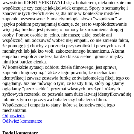
wszystkim IDENTYFIKOWALI się z bohaterem, niekoniecznie mu
współczując czy czując jakąkolwiek empatię. Spory o semantykę i
znaczenie tych dwóch słów są dla mnie w kontekście mediów
zupełnie bezsensowne. Sama etymologia słowa "współczuć" w
języku polskim przynajmniej ukazuje, że jest to współodczuwanie
więc jaką brednią jest pisanie, o pomocy bez rozumienia drugiej
osoby. Pomoc osobie to jedno, nie muszę takiej osobie ani
współczuć, ani odczuwać wobec niej empatii, co nie zmienia faktu,
że pomogę jej choćby z poczucia przyzwoitości i pewnych zasad
moralnych lub jak kto woli, zakorzenionego humanizmu. Akurat
empatia i współczucie leżą bardzo blisko siebie i granica między
nimi jest bardzo cienka.
W kontekście sytuacji odbioru dzieła filmowego, jest sprawą
zupełnie drugorzędną. Także z tego powodu, że mechanizm
identyfikacji zawsze zostawia furtkę ze świadomością fikcji tego co
oglądamy. Już nie mówiąc o tym, że każdy film, który oglądamy -
oglądamy "przez siebie", pryzmat własnych przeżyć i różnych
zyćiowych rozterek, co pozwala nam dużo łatwiej identyfikować się
lub nie z tym co przeżywa bohater czy bohaterka filmu.
Współczucie i empatia to stany, które są konsekwencją tego
mechanizmu.
Odpowiedz
Odśwież komentarze
Dodaj komentarz