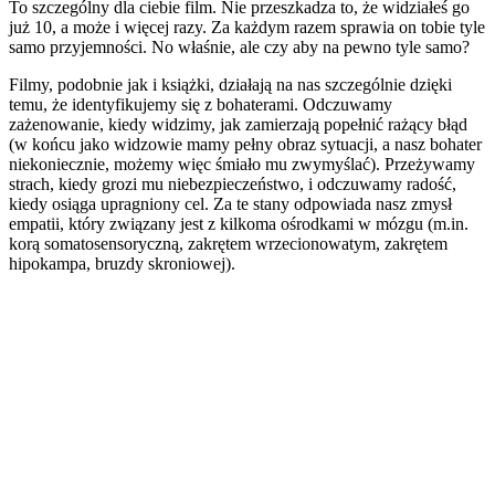
To szczególny dla ciebie film. Nie przeszkadza to, że widziałeś go
już 10, a może i więcej razy. Za każdym razem sprawia on tobie tyle
samo przyjemności. No właśnie, ale czy aby na pewno tyle samo?
Filmy, podobnie jak i książki, działają na nas szczególnie dzięki
temu, że identyfikujemy się z bohaterami. Odczuwamy
zażenowanie, kiedy widzimy, jak zamierzają popełnić rażący błąd
(w końcu jako widzowie mamy pełny obraz sytuacji, a nasz bohater
niekoniecznie, możemy więc śmiało mu zwymyślać). Przeżywamy
strach, kiedy grozi mu niebezpieczeństwo, i odczuwamy radość,
kiedy osiąga upragniony cel. Za te stany odpowiada nasz zmysł
empatii, który związany jest z kilkoma ośrodkami w mózgu (m.in.
korą somatosensoryczną, zakrętem wrzecionowatym, zakrętem
hipokampa, bruzdy skroniowej).