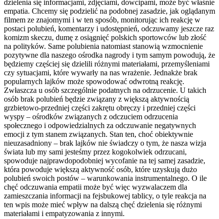
dzielenia się informacjami, zdjęciami, dowcipami, może być właśnie
empatia. Chcemy się podzielić na podobnej zasadzie, jak oglądanym
filmem ze znajomymi i w ten sposób, monitorując ich reakcję w
postaci polubień, komentarzy i udostępnień, odczuwamy jeszcze raz
komizm skeczu, dumę z osiągnięć polskich sportowców lub złość
na polityków. Same polubienia natomiast stanowią wzmocnienie
pozytywne dla naszego ośrodka nagrody i tym samym powodują, że
będziemy częściej się dzielili różnymi materiałami, przemyśleniami
czy sytuacjami, które wywarły na nas wrażenie. Jednakże brak
popularnych lajków może spowodować odwrotną reakcję.
Zwłaszcza u osób szczególnie podatnych na odrzucenie. U takich
osób brak polubień będzie związany z większą aktywnością
grzbietowo-przedniej części zakrętu obręczy i przedniej części
wyspy – ośrodków związanych z odczuciem odrzucenia
społecznego i odpowiedzialnych za odczuwanie negatywnych
emocji z tym stanem związanych. Stan ten, choć obiektywnie
nieuzasadniony – brak lajków nie świadczy o tym, że nasza wizja
świata lub my sami jesteśmy przez kogokolwiek odrzucani,
spowoduje najprawdopodobniej wycofanie na tej samej zasadzie,
która powoduje większą aktywność osób, które uzyskują dużo
polubień swoich postów – warunkowania instrumentalnego. O ile
chęć odczuwania empatii może być więc wyzwalaczem dla
zamieszczania informacji na fejsbukowej tablicy, o tyle reakcja na
ten wpis może mieć wpływ na dalszą chęć dzielenia się różnymi
materiałami i empatyzowania z innymi.