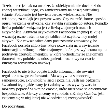
Trzeba mieć jednak na uwadze, że obiektywnie nie dochodzi do
żadnej weryfikacji tego, co zamieszczamy na naszej wirtualnej
ścianie. Polubienie jest bowiem bardzo wieloznaczne. Nie
wiadomo, za co lajk jest przyznawany. Czy za treść, formę, sposób
opisu, wrażenie estetyczne, czy zwykłą sympatię do autora. Ponadto
liczba polubień związana jest z liczbą znajomych oraz ich
aktywnością. Aktywni użytkownicy Facebooka chętniej lajkują i
wrzucają różne treści na swoje tablice niż użytkownicy mniej
aktywni. Nie zawsze także dany post zostanie zauważony, bo
Facebook posiada algorytmy, które pozwalają na wyświetlanie
informacji określonej liczbie znajomych, która jest wybierana np. na
podstawie częstości interakcji, w które wchodzimy ze znajomymi
(komentarze, polubienia, udostępnienia, rozmowy na czacie,
kliknięcia wrzucanych linków).
Facebook to nie tylko bogate źródło informacji, ale również
regulator naszego zachowania. Ma wpływ na samoocenę,
samopoczucie, aktywność w sieci i poza nią. Jeśli nie będziemy
świadomi tego, jakie stany jest zdolny w nas wywoływać, to
możemy popadać w skrajne emocje, które nierzadko są obiektywnie
bezpodstawne. Ale czy chcemy wychodzić z Krainy Czarów, jeśli
czujemy się w niej lepiej niż w codziennej rzeczywistości?
Do poczytania: