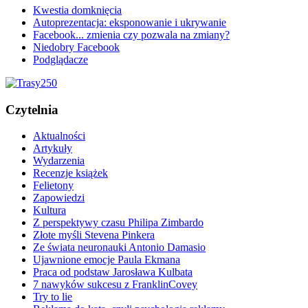
Kwestia domknięcia
Autoprezentacja: eksponowanie i ukrywanie
Facebook... zmienia czy pozwala na zmiany?
Niedobry Facebook
Podglądacze
Czytelnia
Aktualności
Artykuły
Wydarzenia
Recenzje książek
Felietony
Zapowiedzi
Kultura
Z perspektywy czasu Philipa Zimbardo
Złote myśli Stevena Pinkera
Ze świata neuronauki Antonio Damasio
Ujawnione emocje Paula Ekmana
Praca od podstaw Jarosława Kulbata
7 nawyków sukcesu z FranklinCovey
Try to lie