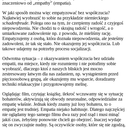
znaczeniowo od „empathy” (empatia).
W jaki sposób można więc empatyzować bez współczucia?
Najłatwiej wyobrazić to sobie na przykładzie niemieckiego
schadenfreude
. Polega ono na tym, że czerpiemy radość z czyjegoś
niepowodzenia. Nie chodzi tu o skrajną radość i wrogość, a o
umiarkowane zadowolenie np. z powodu, że mieliśmy rację.
Empatyzujemy z osobą, która doznała niepowodzenia, ale jesteśmy
zadowoleni, że tak się stało. Nie okazujemy jej współczucia. Lub
takowe udajemy na potrzeby procesu socjalizacji.
Odwrotna sytuacja – z okazywaniem współczucia bez udziału
empatii, ma miejsce, kiedy nie rozumiemy i nie potrafimy sobie
wyobrazić, dlaczego ktoś z naszych bliskich jest mocno
zestresowany łatwym dla nas zadaniem, np. wystąpieniem przed
pięcioosobową grupą, ale okazujemy mu wsparcie, doradzamy
techniki relaksacyjne i przygotowujemy melisę.
Oglądając film, czytając książkę, ilekroć wczuwamy się w sytuację
bohaterów, aktywizują się obwody neuronalne, odpowiedzialne za
empatię właśnie. Jednak kiedy znamy już losy bohatera, to o
empatię jest trudniej. Empatia niejako habituuje. Dlatego najczęściej
nie oglądamy tego samego filmu dwa razy pod rząd i musi minąć
jakiś czas, żebyśmy ponownie chcieli go obejrzeć. Inaczej wydaje
się on zwyczajnie nudny. Są oczywiście osoby, które się nie zgodzą,