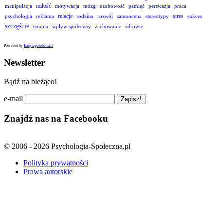
miłość
manipulacja
motywacja
mózg
osobowość
pamięć
perswazja
praca
relacje
stres
psychologia
reklama
rodzina
rozwój
samoocena
stereotypy
sukces
szczęście
terapia
wpływ społeczny
zachowanie
zdrowie
Powered by
Easytagcloud v2.1
Newsletter
Bądź na bieżąco!
e-mail
Znajdź nas na Facebooku
© 2006 - 2026 Psychologia-Spoleczna.pl
Polityka prywatności
Prawa autorskie