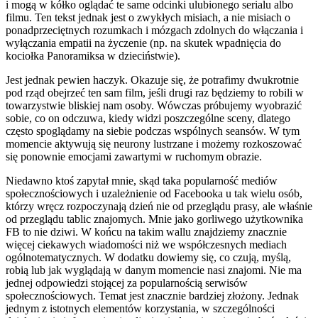
i mogą w kółko oglądać te same odcinki ulubionego serialu albo
filmu. Ten tekst jednak jest o zwykłych misiach, a nie misiach o
ponadprzeciętnych rozumkach i mózgach zdolnych do włączania i
wyłączania empatii na życzenie (np. na skutek wpadnięcia do
kociołka Panoramiksa w dzieciństwie).
Jest jednak pewien haczyk. Okazuje się, że potrafimy dwukrotnie
pod rząd obejrzeć ten sam film, jeśli drugi raz będziemy to robili w
towarzystwie bliskiej nam osoby. Wówczas próbujemy wyobrazić
sobie, co on odczuwa, kiedy widzi poszczególne sceny, dlatego
często spoglądamy na siebie podczas wspólnych seansów. W tym
momencie aktywują się neurony lustrzane i możemy rozkoszować
się ponownie emocjami zawartymi w ruchomym obrazie.
Niedawno ktoś zapytał mnie, skąd taka popularność mediów
społecznościowych i uzależnienie od Facebooka u tak wielu osób,
którzy wręcz rozpoczynają dzień nie od przeglądu prasy, ale właśnie
od przeglądu tablic znajomych. Mnie jako gorliwego użytkownika
FB to nie dziwi. W końcu na takim wallu znajdziemy znacznie
więcej ciekawych wiadomości niż we współczesnych mediach
ogólnotematycznych. W dodatku dowiemy się, co czują, myślą,
robią lub jak wyglądają w danym momencie nasi znajomi. Nie ma
jednej odpowiedzi stojącej za popularnością serwisów
społecznościowych. Temat jest znacznie bardziej złożony. Jednak
jednym z istotnych elementów korzystania, w szczególności