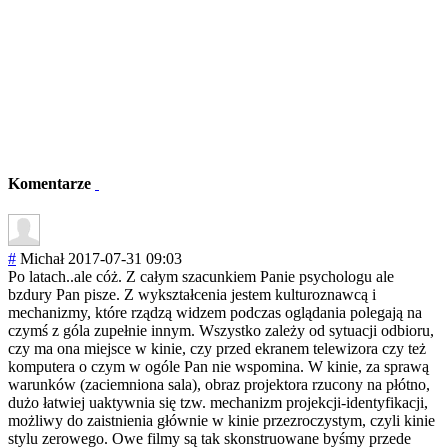
Komentarze
#
Michał
2017-07-31 09:03
Po latach..ale cóż. Z całym szacunkiem Panie psychologu ale
bzdury Pan pisze. Z wykształcenia jestem kulturoznawcą i
mechanizmy, które rządzą widzem podczas oglądania polegają na
czymś z góla zupełnie innym. Wszystko zależy od sytuacji odbioru,
czy ma ona miejsce w kinie, czy przed ekranem telewizora czy też
komputera o czym w ogóle Pan nie wspomina. W kinie, za sprawą
warunków (zaciemniona sala), obraz projektora rzucony na płótno,
dużo łatwiej uaktywnia się tzw. mechanizm projekcji-ident
yfikacji,
możliwy do zaistnienia głównie w kinie przezroczystym, czyli kinie
stylu zerowego. Owe filmy są tak skonstruowane byśmy przede