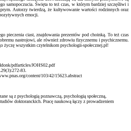
ego samopoczucia. Święta to też czas, w którym bardziej szczęśliwi i
prym. Autorzy twierdzą, że kultywowanie wartości rodzinnych oraz
o pozytywnych emocji.
o pieczenia ciast, znajdowania prezentów pod choinką. To też czas
dobremu nastrojowi, ale również zdrowiu fizycznemu i psychicznemu.
ego życzę wszystkim czytelnikom psychologii-społecznej.pl!
k/pdfarticles/JOHS02.pdf
.29(3):272-83.
/www.pnas.org/content/103/42/15623.abstract
ane są z psychologią poznawczą, psychologią społeczną,
studiów doktoranckich. Pracę naukową łączy z prowadzeniem