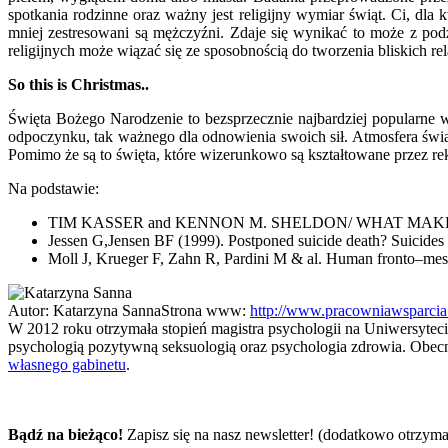
spotkania rodzinne oraz ważny jest religijny wymiar świąt. Ci, dla 
mniej zestresowani są mężczyźni. Zdaje się wynikać to może z po
religijnych może wiązać się ze sposobnością do tworzenia bliskich r
So this is Christmas..
Święta Bożego Narodzenie to bezsprzecznie najbardziej popularne 
odpoczynku, tak ważnego dla odnowienia swoich sił. Atmosfera świą
Pomimo że są to święta, które wizerunkowo są kształtowane przez rekl
Na podstawie:
TIM KASSER and KENNON M. SHELDON/ WHAT MAKES FOR 
Jessen G,Jensen BF (1999). Postponed suicide death? Suicides 
Moll J, Krueger F, Zahn R, Pardini M & al. Human fronto–meso
Autor:
Katarzyna Sanna
Strona www:
http://www.pracowniawsparcia.
W 2012 roku otrzymała stopień magistra psychologii na Uniwersytec
psychologią pozytywną seksuologią oraz psychologia zdrowia. Obec
własnego gabinetu
.
Bądź na bieżąco!
Zapisz się na nasz newsletter! (dodatkowo otrzyma