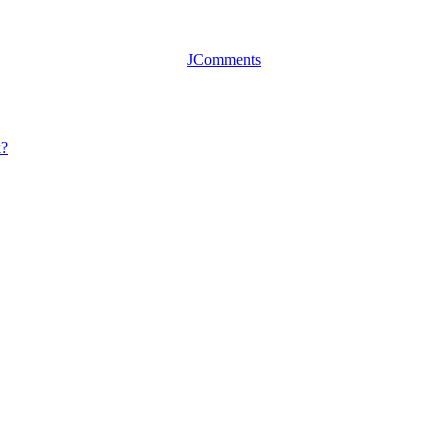
JComments
k?