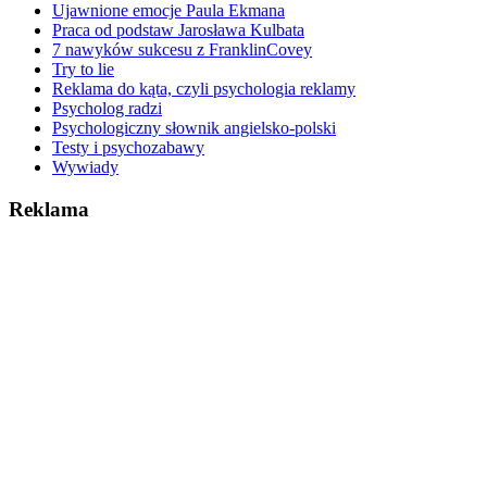
Ujawnione emocje Paula Ekmana
Praca od podstaw Jarosława Kulbata
7 nawyków sukcesu z FranklinCovey
Try to lie
Reklama do kąta, czyli psychologia reklamy
Psycholog radzi
Psychologiczny słownik angielsko-polski
Testy i psychozabawy
Wywiady
Reklama