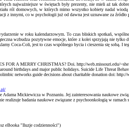
których najważniejsze w świętach były prezenty, nie mieli aż tak dobr
działu ról domowych, w których mimo wszystko kobiety nadal wiodą 
elacji z innymi, co w psychologii już od dawna jest uznawane za źródł
wydarzenie w roku kalendarzowym. To czas bliskich spotkań, wspólneg
teczna wzbudza pozytywne emocje, które z kolei sprzyjają nie tylko 
amy Coca-Coli, jest to czas wspólnego bycia i cieszenia się sobą. I t
A MERRY CHRISTMAS? Doi. http://web.missouri.edu/~sheldon
around birthdays and major public holidays. Suicide Life Threat Behav
limbic networks guide decisions about charitable donation doi: http:/
pl/
ie Adama Mickiewicza w Poznaniu. Jej zainteresowania naukowe związ
nie realizuje badania naukowe związane z psychoonkologią w ramach 
sz eBooka "Iluzje codzienności")