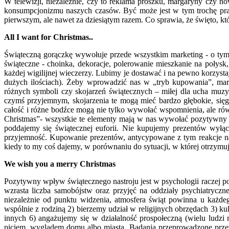
W telewizji, niezależnie, czy to reklama proszku, margaryny czy n
konsumpcjonizmu naszych czasów. Być może jest w tym trochę prawd
pierwszym, ale nawet za dziesiątym razem. Co sprawia, że święto, któ
All I want for Christmas..
Świąteczną gorączkę wywołuje przede wszystkim marketing - o tym, 
świąteczne - choinka, dekoracje, polerowanie mieszkanie na połysk
każdej wigilijnej wieczerzy. Lubimy je dostawać i na pewno korzyst
dużych ilościach). Żeby wprowadzić nas w „tryb kupowania”, mar
różnych symboli czy skojarzeń świątecznych – miłej dla ucha muzy
czymś przyjemnym, skojarzenia te mogą mieć bardzo głębokie, się
całość i różne bodźce mogą nie tylko wywołać wspomnienia, ale równ
Christmas”- wszystkie te elementy mają w nas wywołać pozytywny nas
poddajemy się świątecznej euforii. Nie kupujemy prezentów wyłą
przyjemność. Kupowanie prezentów, antycypowane z tym reakcje 
kiedy to my coś dajemy, w porównaniu do sytuacji, w której otrzym
We wish you a merry Christmas
Pozytywny wpływ świątecznego nastroju jest w psychologii raczej p
wzrasta liczba samobójstw oraz przyjęć na oddziały psychiatrycz
niezależnie od punktu widzenia, atmosfera świąt powinna u każd
wspólnie z rodziną 2) bierzemy udział w religijnych obrzędach 3) k
innych 6) angażujemy się w działalność prospołeczną (wielu ludzi 
piciem, wyglądem domu albo miasta. Badania przeprowadzone przez 