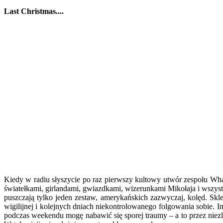
Last Christmas....
Kiedy w radiu słyszycie po raz pierwszy kultowy utwór zespołu Wham 
światełkami, girlandami, gwiazdkami, wizerunkami Mikołaja i wszyst
puszczają tylko jeden zestaw, amerykańskich zazwyczaj, kolęd. Skl
wigilijnej i kolejnych dniach niekontrolowanego folgowania sobie. I
podczas weekendu mogę nabawić się sporej traumy – a to przez niezli