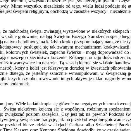
owego telefonu, wszystko okraszone jest „świątecznym pyłem”. Część
y. Mimo wszystko, niezależnie od tego, wielu ludzi poddaje się atmo
re jest świętem religijnym, obchodzą w zasadzie wszyscy - niezależnie 
że nadchodzą święta, zwiastują wystawione w niektórych sklepach naw
, wspólne gotowanie, nadają Świętom Bożego Narodzenia specjalnego 
ają na tym handlowcy, na każdym kroku przypominający nam, że nie tylk
ketingowcy posługują się tak zwanym mechanizmem koaktywizacji r
ki, kolorowych światełek, zapachu świerku - mogą doprowadzać do a
gające naszego dzieciństwa korzenie. Różnego rodzaju doświadczenia
ież towarzyszące im nastroje. Tą zasadą kierują się właśnie handlowc
trój, który z kolei jest fałszywym doradcą w kwestiach pilnowania w
cznie dlatego, że jesteśmy sztucznie wmanipulowani w świąteczną g
najbliższych czy obdarowywanie innych aktywuje układ nagrody w 
ujemy podarunek.
omijany. Wiele badań skupia się głównie na negatywnych konsekwencj
ne. Święta niektórym kojarzą się z wspólnym, rodzinnym spędzanie
ego zwiększać poziom szczęścia. Czy jest tak na pewno? Podczas ś
ultywujemy świąteczne tradycje, jak na przykład wspólne gotowanie cz
na przykład bierze udział w akcjach Caritasu albo Szlachetnej Paczk
Tima Kassera oraz Kennona Sheldona dowiodły, że w czasie świąt na