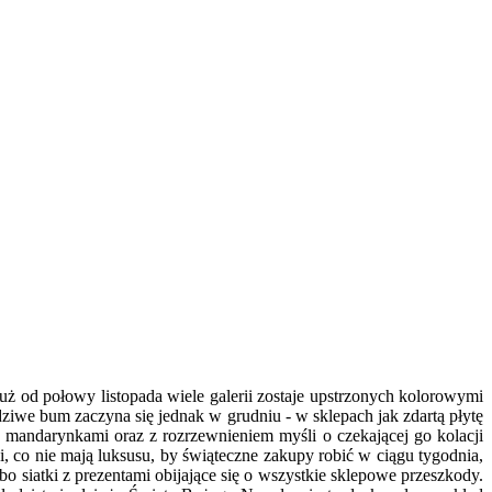
Już od połowy listopada wiele galerii zostaje upstrzonych kolorowymi
ziwe bum zaczyna się jednak w grudniu - w sklepach jak zdartą płytę
ę mandarynkami oraz z rozrzewnieniem myśli o czekającej go kolacji
i, co nie mają luksusu, by świąteczne zakupy robić w ciągu tygodnia,
o siatki z prezentami obijające się o wszystkie sklepowe przeszkody.