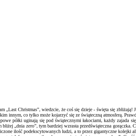
„Last Christmas”, wiedzcie, że coś się dzieje - święta się zbliżają! 
kim innym, co tylko może kojarzyć się ze świąteczną atmosferą. Prawd
epowe półki uginają się pod świątecznymi łakociami, każdy zajada si
m bliżej „dnia zero”, tym bardziej wzrasta przedświąteczna gorączka. C
czone ilość podekscytowanych ludzi, a to przez gigantyczne kolejki alb