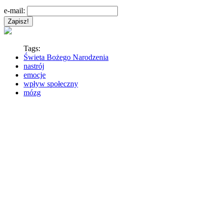
e-mail:
Tags:
Świeta Bożego Narodzenia
nastrój
emocje
wpływ społeczny
mózg