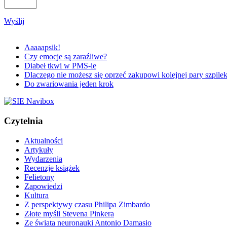
Wyślij
Aaaaapsik!
Czy emocje są zaraźliwe?
Diabeł tkwi w PMS-ie
Dlaczego nie możesz się oprzeć zakupowi kolejnej pary szpile
Do zwariowania jeden krok
Czytelnia
Aktualności
Artykuły
Wydarzenia
Recenzje książek
Felietony
Zapowiedzi
Kultura
Z perspektywy czasu Philipa Zimbardo
Złote myśli Stevena Pinkera
Ze świata neuronauki Antonio Damasio