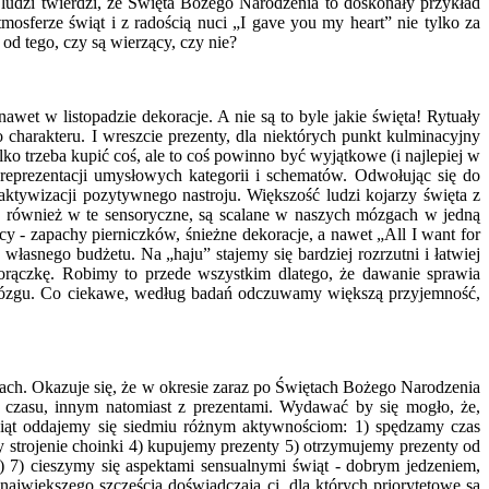
 ludzi twierdzi, że Święta Bożego Narodzenia to doskonały przykład
sferze świąt i z radością nuci „I gave you my heart” nie tylko za
od tego, czy są wierzący, czy nie?
et w listopadzie dekoracje. A nie są to byle jakie święta! Rytuały
charakteru. I wreszcie prezenty, dla niektórych punkt kulminacyjny
o trzeba kupić coś, ale to coś powinno być wyjątkowe (i najlepiej w
eprezentacji umysłowych kategorii i schematów. Odwołując się do
ktywizacji pozytywnego nastroju. Większość ludzi kojarzy święta z
, również w te sensoryczne, są scalane w naszych mózgach w jedną
y - zapachy pierniczków, śnieżne dekoracje, a nawet „All I want for
łasnego budżetu. Na „haju” stajemy się bardziej rozrzutni i łatwiej
orączkę. Robimy to przede wszystkim dlatego, że dawanie sprawia
mózgu. Co ciekawe, według badań odczuwamy większą przyjemność,
ach. Okazuje się, że w okresie zaraz po Świętach Bożego Narodzenia
m czasu, innym natomiast z prezentami. Wydawać by się mogło, że,
wiąt oddajemy się siedmiu różnym aktywnościom: 1) spędzamy czas
y strojenie choinki 4) kupujemy prezenty 5) otrzymujemy prezenty od
i) 7) cieszymy się aspektami sensualnymi świąt - dobrym jedzeniem,
jwiększego szczęścia doświadczają ci, dla których priorytetowe są