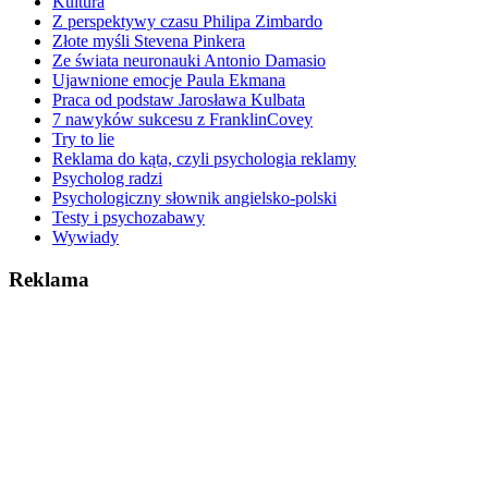
Kultura
Z perspektywy czasu Philipa Zimbardo
Złote myśli Stevena Pinkera
Ze świata neuronauki Antonio Damasio
Ujawnione emocje Paula Ekmana
Praca od podstaw Jarosława Kulbata
7 nawyków sukcesu z FranklinCovey
Try to lie
Reklama do kąta, czyli psychologia reklamy
Psycholog radzi
Psychologiczny słownik angielsko-polski
Testy i psychozabawy
Wywiady
Reklama