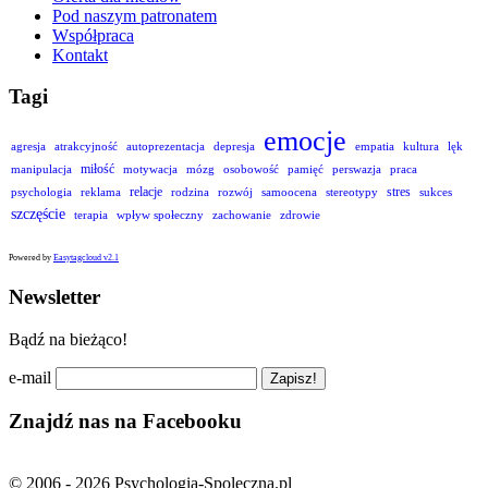
Pod naszym patronatem
Współpraca
Kontakt
Tagi
emocje
agresja
atrakcyjność
autoprezentacja
depresja
empatia
kultura
lęk
miłość
manipulacja
motywacja
mózg
osobowość
pamięć
perswazja
praca
relacje
stres
psychologia
reklama
rodzina
rozwój
samoocena
stereotypy
sukces
szczęście
terapia
wpływ społeczny
zachowanie
zdrowie
Powered by
Easytagcloud v2.1
Newsletter
Bądź na bieżąco!
e-mail
Znajdź nas na Facebooku
© 2006 - 2026 Psychologia-Spoleczna.pl