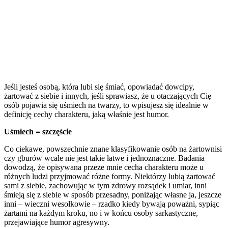
Jeśli jesteś osobą, która lubi się śmiać, opowiadać dowcipy,
żartować z siebie i innych, jeśli sprawiasz, że u otaczających Cię
osób pojawia się uśmiech na twarzy, to wpisujesz się idealnie w
definicję cechy charakteru, jaką właśnie jest humor.
Uśmiech = szczęście
Co ciekawe, powszechnie znane klasyfikowanie osób na żartownisi
czy gburów wcale nie jest takie łatwe i jednoznaczne. Badania
dowodzą, że opisywana przeze mnie cecha charakteru może u
różnych ludzi przyjmować różne formy. Niektórzy lubią żartować
sami z siebie, zachowując w tym zdrowy rozsądek i umiar, inni
śmieją się z siebie w sposób przesadny, poniżając własne ja, jeszcze
inni – wieczni wesołkowie – rzadko kiedy bywają poważni, sypiąc
żartami na każdym kroku, no i w końcu osoby sarkastyczne,
przejawiające humor agresywny.