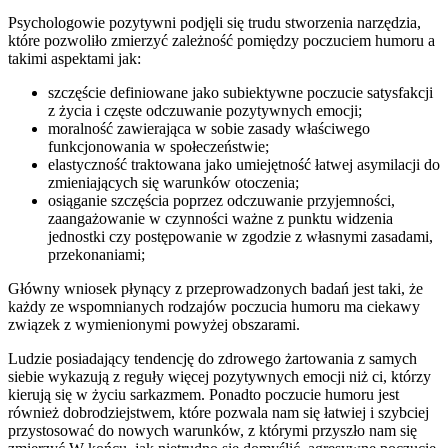
Psychologowie pozytywni podjęli się trudu stworzenia narzędzia,
które pozwoliło zmierzyć zależność pomiędzy poczuciem humoru a
takimi aspektami jak:
szczęście definiowane jako subiektywne poczucie satysfakcji
z życia i częste odczuwanie pozytywnych emocji;
moralność zawierająca w sobie zasady właściwego
funkcjonowania w społeczeństwie;
elastyczność traktowana jako umiejętność łatwej asymilacji do
zmieniających się warunków otoczenia;
osiąganie szczęścia poprzez odczuwanie przyjemności,
zaangażowanie w czynności ważne z punktu widzenia
jednostki czy postępowanie w zgodzie z własnymi zasadami,
przekonaniami;
Główny wniosek płynący z przeprowadzonych badań jest taki, że
każdy ze wspomnianych rodzajów poczucia humoru ma ciekawy
związek z wymienionymi powyżej obszarami.
Ludzie posiadający tendencję do zdrowego żartowania z samych
siebie wykazują z reguły więcej pozytywnych emocji niż ci, którzy
kierują się w życiu sarkazmem. Ponadto poczucie humoru jest
również dobrodziejstwem, które pozwala nam się łatwiej i szybciej
przystosować do nowych warunków, z którymi przyszło nam się