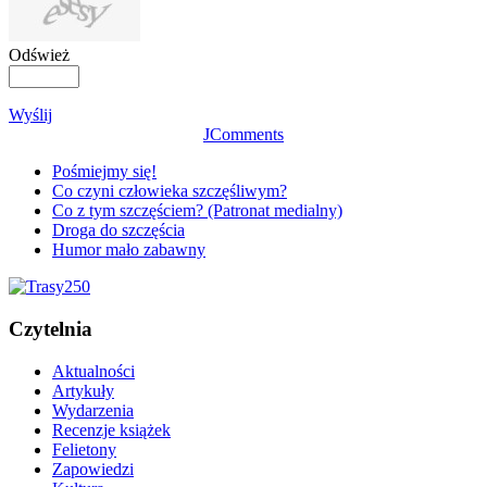
Odśwież
Wyślij
JComments
Pośmiejmy się!
Co czyni człowieka szczęśliwym?
Co z tym szczęściem? (Patronat medialny)
Droga do szczęścia
Humor mało zabawny
Czytelnia
Aktualności
Artykuły
Wydarzenia
Recenzje książek
Felietony
Zapowiedzi