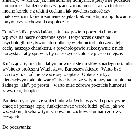
zmierzyć.W końcu, jak nietrudno się domyślić, agresywne poczucie
humoru jest bardzo słabo związane z moralnością, ale za to dość
mocno koreluje z takimi cechami jak psychotyczność czy
makiawelizm, które rozumiane są jako brak empatii, manipulowanie
innymi czy zachowania aspołeczne.
To tylko kilka przykładów, jak nasz poziom poczucia humoru
wpływa na nasze codzienne życie. Dotychczas dziedzina
psychologii pozytywnej dorobiła się wielu metod mierzenia tej
cechy naszego charakteru, a psychologowie sukcesywnie z nich
korzystają, aby sprawić, by nasze życie stało się przyjemniejsze.
Kończąc artykuł, chciałabym odwołać się do słów zmarłego ostatnio
wybitego profesora Władysława Bartoszewskiego: „Warto być
uczciwym, choć nie zawsze się to opłaca. Opłaca się być
nieuczciwym, ale nie warto”, tyle tylko, że w tym przypadku nie ma
żadnego „ale”, po prostu – warto mieć zdrowe poczucie humoru i
zawsze się to opłaca.
Pamiętajmy o tym, że śmiech ułatwia życie, wyzwala pozytywne
emocje i pomaga lepiej funkcjonować wśród ludzi, tylko, jak we
wszystkim, trzeba w tym żartowaniu zachować umiar i zdrowy
rozsądek.
Do poczytania: